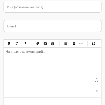
Имя (обязательное поле)
E-mail
-
-
-
-
-
-
-
-
-
-
-
-
-
-
-
-
-
-
-
-
-
-
-
-
-
-
-
-
-
-
-
-
-
-
-
-
-
-
-
0
-
-
-
-
-
-