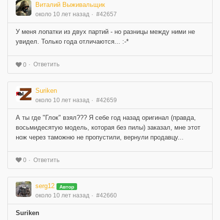
Виталий Выживальщик
около 10 лет назад
#42657
У меня лопатки из двух партий - но разницы между ними не
увидел. Только года отличаются... :-*
Ответить
0
Suriken
около 10 лет назад
#42659
А ты где "Глок" взял??? Я себе год назад оригинал (правда,
восьмидесятую модель, которая без пилы) заказал, мне этот
нож через таможню не пропустили, вернули продавцу...
Ответить
0
serg12
Автор
около 10 лет назад
#42660
Suriken