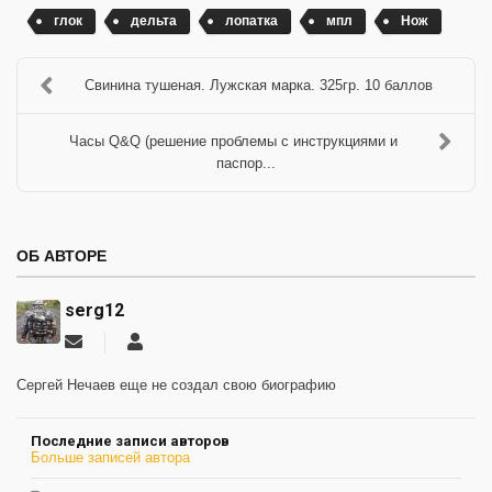
глок
дельта
лопатка
мпл
Нож
Свинина тушеная. Лужская марка. 325гр. 10 баллов
Часы Q&Q (решение проблемы с инструкциями и
паспор...
ОБ АВТОРЕ
serg12
Подписаться
serg12
на
обновление
Сергей Нечаев еще не создал свою биографию
автора
Последние записи авторов
Больше записей автора