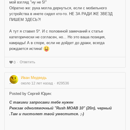
мой взгляд "ну не 5!"
Обратно же: рука могла дернуться, если с мобильного
устройства в инете сидел кто-то. НЕ ЗА РАДИ ЖЕ ЗВЕЗД
ПИШЕМ ЗДЕСЬ?!
А тут я ставил 5*. И с половиной замечаний к статье
категорически не согласен, но... Но это ваша позиция,
камрады! А в споре, если не дойдет до драки, всегда
рождается истина!
Ответить
0
Иван Медведь
около 12 лет назад
#29536
Posted by Сергей Юдин:
С такими запросами тебе нужен
Рюкзак однолямочный "Rush MOAB 10" (20л), черный
.Там и пистолет твой уместится. ;-)