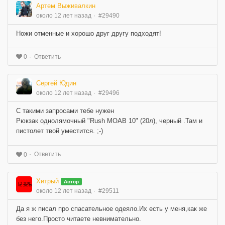
Артем Выживалкин
около 12 лет назад
#29490
Ножи отменные и хорошо друг другу подходят!
Ответить
0
Сергей Юдин
около 12 лет назад
#29496
С такими запросами тебе нужен
Рюкзак однолямочный "Rush MOAB 10" (20л), черный .Там и
пистолет твой уместится. ;-)
Ответить
0
Хитрый
Автор
около 12 лет назад
#29511
Да я ж писал про спасательное одеяло.Их есть у меня,как же
без него.Просто читаете невнимательно.