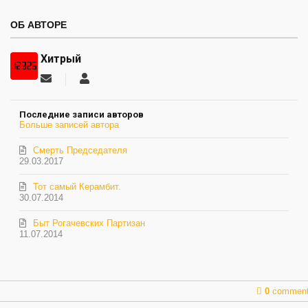
ОБ АВТОРЕ
Хитрый
Подписаться
Хитрый
на
обновление
Последние записи авторов
автора
Больше записей автора
Смерть Председателя
29.03.2017
Тот самый Керамбит.
30.07.2014
Быт Рогачевских Партизан
11.07.2014
0
commen