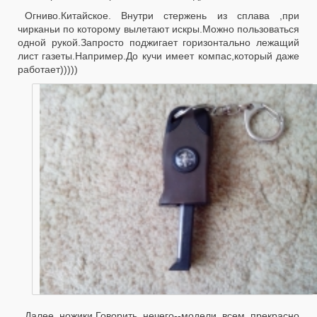
Огниво.Китайское. Внутри стержень из сплава ,при
чирканьи по которому вылетают искры.Можно пользоваться
одной рукой.Запросто поджигает горизонтально лежащий
лист газеты.Например.До кучи имеет компас,который даже
работает)))))
Далее ножики.Говорить нечего--модели всем прекрасно