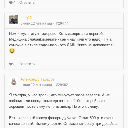
Ответить
0
serg12
около 12 лет назад
#29477
Нож и мультитул - здорово. Хоть лазерман и дорогой.
Медицина слабая(звиняйте - сами научили что надо). Ну а
сумочка в стиле садо-мазо - это ДА!!! Никто не докапается!
Ответить
0
Александр Тарасов
около 12 лет назад
#29482
Я смотрю, у нас троль, что минусует зазря завёлся. А не
забанить ли псевдокомрада за такое? Уже второй раз в
хорошем посте вижу не пять звёзд. Но это к слову.
Есть классный шокер-фонарь-дубинка. Стоит 800 р. и очень
качественный. Выложу фотки. Он заменит сразу три девайса.