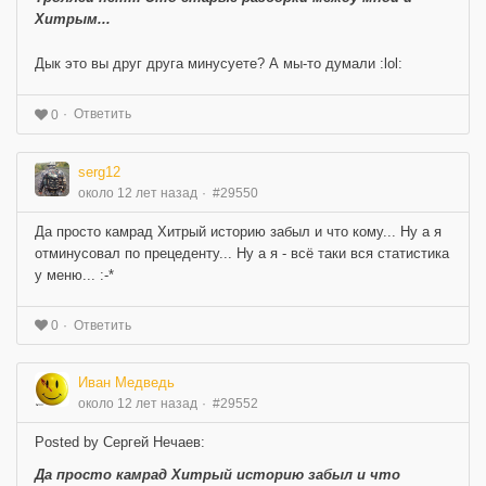
Хитрым...
Дык это вы друг друга минусуете? А мы-то думали :lol:
Ответить
0
serg12
около 12 лет назад
#29550
Да просто камрад Хитрый историю забыл и что кому... Ну а я
отминусовал по прецеденту... Ну а я - всё таки вся статистика
у меню... :-*
Ответить
0
Иван Медведь
около 12 лет назад
#29552
Posted by Сергей Нечаев:
Да просто камрад Хитрый историю забыл и что