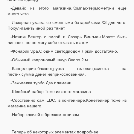
-Девайс из этого магазина.Компас-термометр-и еще
много чего.
-Лазерная указка со сменными батарейками.ХЗ для чего.
Похулиганить иной раз тянет.
-Ножики.Венгер с пилой и Лазарь Вингман.Может быть
лишнее--но не могу себе отказать в этом.
-Фонарик Эра.С одим светодиодом.Яркий достаточно.
-Обычный капроновый шнур.Около 2 м.
-Канцелярия-блокнот,ручка гелевая,ксивота на
пестик,сумма денег неприкосновенная.
-Зажигалка турбо.Два пламени .
-Швейный набор.Тоже из этого магазина.
-Собственно сам EDC, в контейнере.Конетейнер тоже из
магазина нашего.
-Набор ключей с брелком-огнивом.
Теперь об некоторых элементах подробнее.