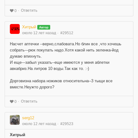
Ответить
0
Хитрый
Автор
около 12 лет назад
#29512
Насчет аптечки --верно,слабовата.Но блин все ,что хочешь
собрать---рюк покупать надо.Хотя какой нить зеленка-йод
думаю впихнуть.
И еще---забыл указать--еще имеются у меня аблетки
авкабриз.На литров 10 воды.Так как то. :-)
Дорговизна набора ножиков относительна--3 тыщи все
вместе.Неужто дорого?
Ответить
0
serg12
около 12 лет назад
#29523
Хитрый