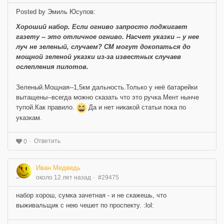
Posted by Эмиль Юсупов:
Хороший набор. Если огниво запросто поджигает
газету -- это отличное огниво. Насчет указки -- у нее
луч не зеленый, случаем? СМ могут докопаться до
мощной зеленой указки из-за известных случаев
ослепления пилотов.
Зеленый.Мощная--1,5км дальность.Только у неё батарейки
вытащены--всегда можно сказать что это ручка.Мент нынче
тупой.Как правило.
Да и нет никакой статьи пока по
указкам.
Ответить
0
Иван Медведь
около 12 лет назад
#29475
набор хорош, сумка зачетная - и не скажешь, что
выживальщик с нею чешет по проспекту. :lol: