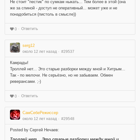
Не стоит "пестик" по сумкам ныкать... Тем более в этой (она
же за спиной - доступ не оперативный... может уже и не
понадобиться (пистоль в смысле))
Ответить
0
serg12
около 12 лет назад
#29537
Камрады!
Троллей нет... Это старые разборки между мной и Хитрым...
Так - по мелочи. Не серьёзно, но не забываем. Обмен
реверансами. ;-)
Ответить
0
СамСебеРежиссер
около 12 лет назад
#29548
Posted by Сергей Нечаев:
Троллей нет... Это старые разборки между мной и