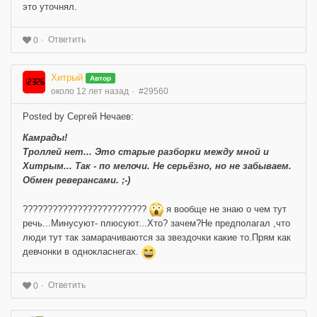
это уточнял.
Ответить
0
Хитрый
Автор
около 12 лет назад
#29560
Posted by Сергей Нечаев:
Камрады!
Троллей нет... Это старые разборки между мной и
Хитрым... Так - по мелочи. Не серьёзно, но не забываем.
Обмен реверансами. ;-)
?????????????????????????
я вообще не знаю о чем тут
речь...Минусуют- плюсуют...Хто? зачем?Не предполагал ,что
люди тут так замарачиваются за звездочки какие то.Прям как
девчонки в однокласнегах.
Ответить
0