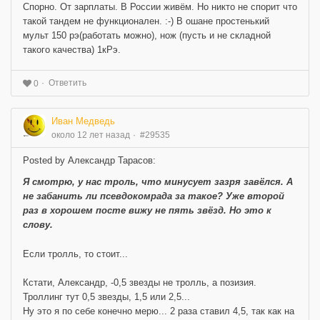
Спорно. От зарплаты. В России живём. Но никто не спорит что
такой тандем не функционален. :-) В ошане простенький
мульт 150 рэ(работать можно), нож (пусть и не складной
такого качества) 1кРэ.
Ответить
0
Иван Медведь
около 12 лет назад
#29535
Posted by Александр Тарасов:
Я смотрю, у нас троль, что минусует зазря завёлся. А
не забанить ли псевдокомрада за такое? Уже второй
раз в хорошем посте вижу не пять звёзд. Но это к
слову.
Если тролль, то стоит...
Кстати, Александр, -0,5 звезды не тролль, а позизия.
Троллинг тут 0,5 звезды, 1,5 или 2,5...
Ну это я по себе конечно мерю... 2 раза ставил 4,5, так как на