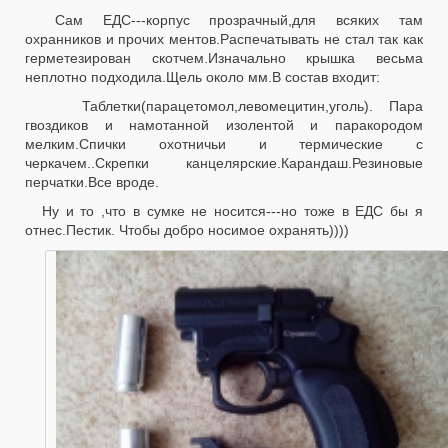
Сам ЕДС---корпус прозрачный,для всяких там
охранников и прочих ментов.Распечатывать не стал так как
герметезирован скотчем.Изначально крышка весьма
неплотно подходила.Щель около мм.В состав входит:
Таблетки(парацетомол,левомецитин,уголь). Пара
гвоздиков и намотанной изолентой и паракородом
мелким.Спички охотничьи и термические с
черкачем..Скрепки канцелярские.Карандаш.Резиновые
перчатки.Все вроде.
Ну и то ,что в сумке не носится---но тоже в ЕДС бы я
отнес.Пестик. Чтобы добро носимое охранять))))