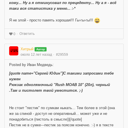
кому... Ну а я отминусовал по прецеденту... Ну а я - всё
таки вся статистика у меню... :-*
Я не злой - просто память хорошая!!! Гы-гы-гы!!!
Ответить
0
Хитрый
Автор
около 12 лет назад
#29559
Posted by Иван Медведь:
[quote name="Сергей Юдин"]С такими запросами тебе
нужен
Рюкзак однолямочный "Rush MOAB 10" (20л), черный
.Там и пистолет твой уместится. ;-)
Не стоит "пестик" по сумкам ныкать... Тем более в этой (она
же за спиной - доступ не оперативный... может уже и не
понадобиться (пистоль в смысле))[/quote]
Пестик не в сумке---пестик за поясом конечно. :-) я в тексте