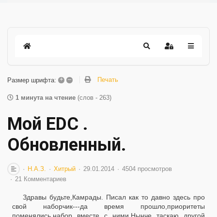
+
–
Печать
Размер шрифта:
1 минута на чтение
(слов - 263)
Мой EDС .
Обновленный.
Н.А.З.
Хитрый
29.01.2014
4504 просмотров
21 Комментариев
Здравы будьте,Камрады. Писал как то давно здесь про
свой наборчик---да время прошло,приоритеты
поменялись,набор вместе с ними.Нынче таскаю другой