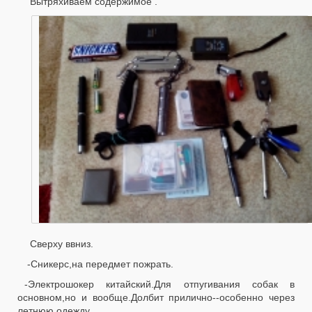
Вытряхиваем содержимое .
Сверху ввниз.
-Сникерс,на передмет пожрать.
-Электрошокер китайский.Для отпугивания собак в
основном,но и вообще.Долбит прилично--особенно через
летнюю одежду.