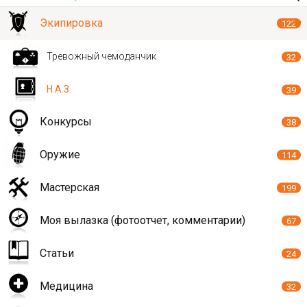
Экипировка
122
Тревожный чемоданчик
32
Н.А.З.
39
Конкурсы
38
Оружие
114
Мастерская
199
Моя вылазка (фотоотчет, комментарии)
67
Статьи
24
Медицина
32