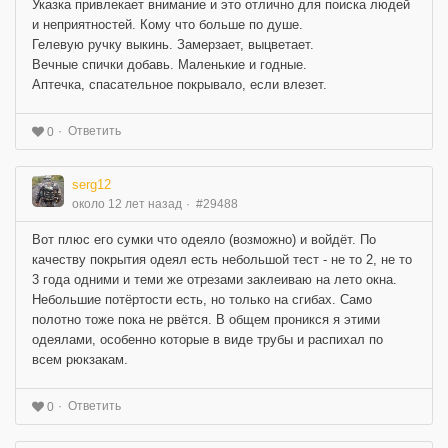
Указка привлекает внимание и это отлично для поиска людей
и неприятностей. Кому что больше по душе.
Гелевую ручку выкинь. Замерзает, выцветает.
Вечные спички добавь. Маленькие и годные.
Аптечка, спасательное покрывало, если влезет.
Ответить
0
serg12
около 12 лет назад
#29488
Вот плюс его сумки что одеяло (возможно) и войдёт. По
качеству покрытия одеял есть небольшой тест - не то 2, не то
3 года одними и теми же отрезами заклеиваю на лето окна.
Небольшие потёртости есть, но только на сгибах. Само
полотно тоже пока не рвётся. В общем проникся я этими
одеялами, особенно которые в виде трубы и распихал по
всем рюкзакам.
Ответить
0