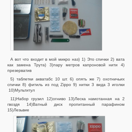
А вот что входит в мой микро наз) 1) Это спички 2) вата
как замена Трута) 3)пару метров капроновой нити 4)
презерватив
5) таблетки акватабс 10 шт. 6) опять же 7) охотничьих
спички 8) фитиль из под Zippo 9) нитки 3 вида 3 иголки
10)Мультитул
11)Набор грузил 12)огниво 13)Леска намотанная на 2
гвоздя 14)Ватный диск пропитанный парафином
15)Лезьвие