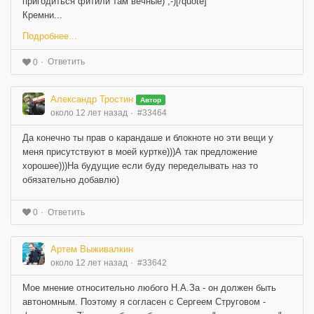
пригодиться фитили там вечные) ;-)[/quote]
Кремни...
Подробнее...
Ответить
0
Александр Тростин
Автор
около 12 лет назад
#33464
Да конечно ты прав о карандаше и блокноте но эти вещи у
меня присутствуют в моей куртке)))А так предложение
хорошее)))На будущие если буду переделывать наз то
обязательно добавлю)
Ответить
0
Артем Выживалкин
около 12 лет назад
#33642
Мое мнение относительно любого Н.А.За - он должен быть
автономным. Поэтому я согласен с Сергеем Струговом -