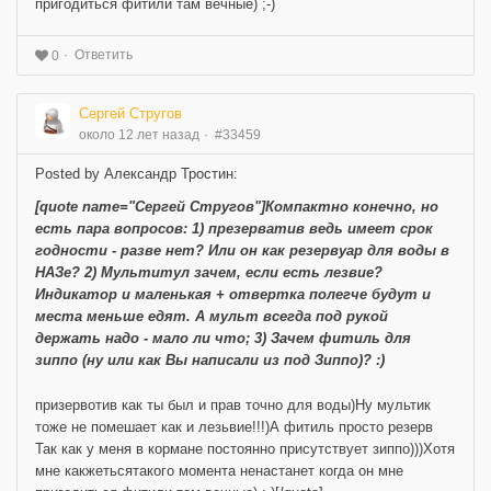
пригодиться фитили там вечные) ;-)
Ответить
0
Сергей Стругов
около 12 лет назад
#33459
Posted by Александр Тростин:
[quote name="Сергей Стругов"]Компактно конечно, но
есть пара вопросов: 1) презерватив ведь имеет срок
годности - разве нет? Или он как резервуар для воды в
НАЗе? 2) Мультитул зачем, если есть лезвие?
Индикатор и маленькая + отвертка полегче будут и
места меньше едят. А мульт всегда под рукой
держать надо - мало ли что; 3) Зачем фитиль для
зиппо (ну или как Вы написали из под Зиппо)? :)
призервотив как ты был и прав точно для воды)Ну мультик
тоже не помешает как и лезьвие!!!)А фитиль просто резерв
Так как у меня в кормане постоянно присутствует зиппо)))Хотя
мне какжетьсятакого момента ненастанет когда он мне