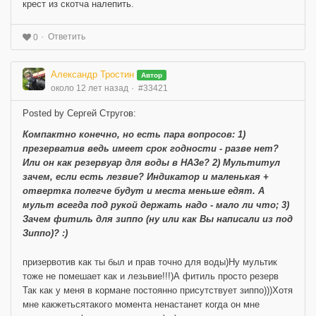
крест из скотча налепить.
Ответить
0
Александр Тростин
Автор
около 12 лет назад
#33421
Posted by Сергей Стругов:
Компактно конечно, но есть пара вопросов: 1)
презерватив ведь имеет срок годности - разве нет?
Или он как резервуар для воды в НАЗе? 2) Мультитул
зачем, если есть лезвие? Индикатор и маленькая +
отвертка полегче будут и места меньше едят. А
мульт всегда под рукой держать надо - мало ли что; 3)
Зачем фитиль для зиппо (ну или как Вы написали из под
Зиппо)? :)
призервотив как ты был и прав точно для воды)Ну мультик
тоже не помешает как и лезьвие!!!)А фитиль просто резерв
Так как у меня в кормане постоянно присутствует зиппо)))Хотя
мне какжетьсятакого момента ненастанет когда он мне