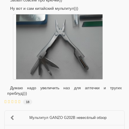
Забыл совсем про крючки))
Ну вот и сам китайский мультитул)))
Думаю надо увеличить наз для аптечки и тругих
преблуд)))
18
Мультитул GANZO G202B невесёлый обзор