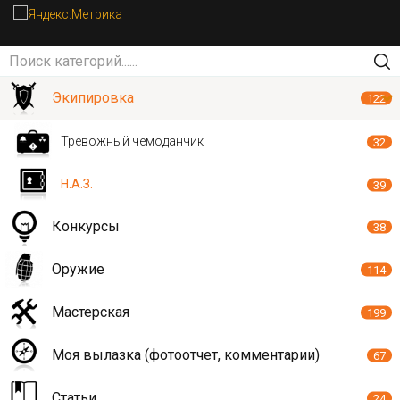
Экипировка
122
Тревожный чемоданчик
32
Н.А.З.
39
Конкурсы
38
Оружие
114
Мастерская
199
Моя вылазка (фотоотчет, комментарии)
67
Статьи
24