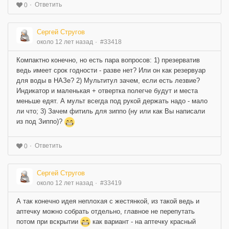
Ответить
0
Сергей Стругов
около 12 лет назад
#33418
Компактно конечно, но есть пара вопросов: 1) презерватив
ведь имеет срок годности - разве нет? Или он как резервуар
для воды в НАЗе? 2) Мультитул зачем, если есть лезвие?
Индикатор и маленькая + отвертка полегче будут и места
меньше едят. А мульт всегда под рукой держать надо - мало
ли что; 3) Зачем фитиль для зиппо (ну или как Вы написали
из под Зиппо)?
Ответить
0
Сергей Стругов
около 12 лет назад
#33419
А так конечно идея неплохая с жестянкой, из такой ведь и
аптечку можно собрать отдельно, главное не перепутать
потом при вскрытии
как вариант - на аптечку красный