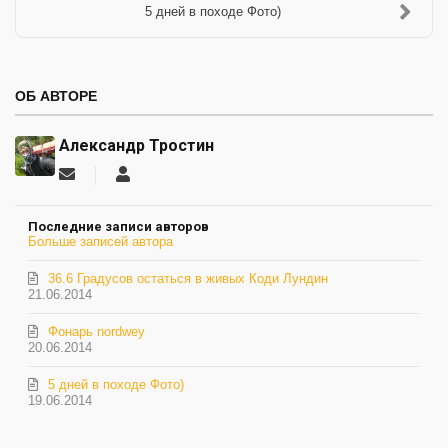
5 дней в походе Фото)
ОБ АВТОРЕ
Александр Тростин
Подписаться
Александр
на
Тростин
обновление
Последние записи авторов
автора
Больше записей автора
36.6 Градусов остаться в живых Коди Лундин
21.06.2014
Фонарь nordwey
20.06.2014
5 дней в походе Фото)
19.06.2014