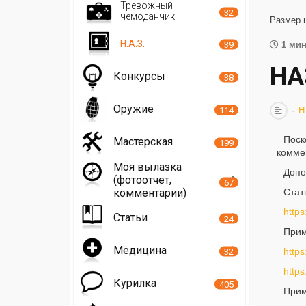
Тревожный
32
чемоданчик
Размер 
Н.А.З.
39
1 мин
НА
Конкурсы
38
Оружие
114
Н
Поск
Мастерская
199
коммен
Моя вылазка
Допо
(фотоотчет,
67
комментарии)
Стат
https
Статьи
24
Прим
Медицина
https
32
https
Курилка
405
При