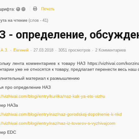
+
–
Печать
шрифта:
ута на чтение
(слов - 41)
З - определение, обсужде
.А.З.
Евгений
27.03.2018
3051 просмотров
2 Комментариев
ольку лента комментариев к товару НАЗ https://vizhivai.com/korzi
тарии уже не относятся к товару, предлагает перенести весь наш
лнительный материал к размышлению
ья про определение НАЗ
://vizhivai.com/blogi/entry/kurilka/naz-kak-ya-eto-vizhu
ер НАЗа
://vizhivai.com/blogi/entry/naz/naz-gorodskoj-dopolnenie-k-nkd
://vizhivai.com/blogi/entry/naz/naz-iz-tovarov-s-vyzhivajcom
мер EDC