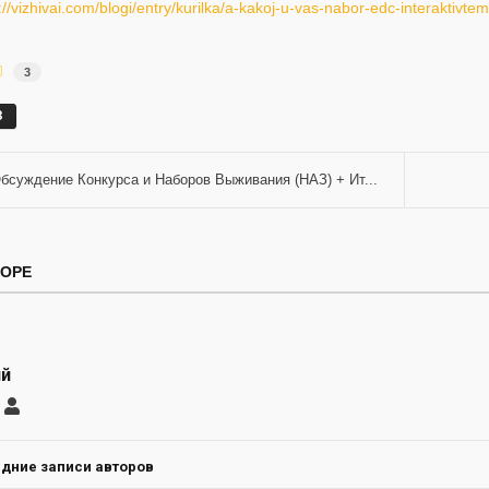
://vizhivai.com/blogi/entry/kurilka/a-kakoj-u-vas-nabor-edc-interaktivt
3
З
бсуждение Конкурса и Наборов Выживания (НАЗ) + Ит...
ТОРЕ
ий
саться
Евгений
ление
а
дние записи авторов