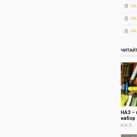
НА
НАЗ
НАЗ
ЧИТАЙТ
НАЗ – 
набор
Н.А.З.