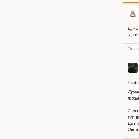
Думаю
где и 
Ответ
Poste
Дума
тоже 
Справ
тут, 
Да и 
Опять