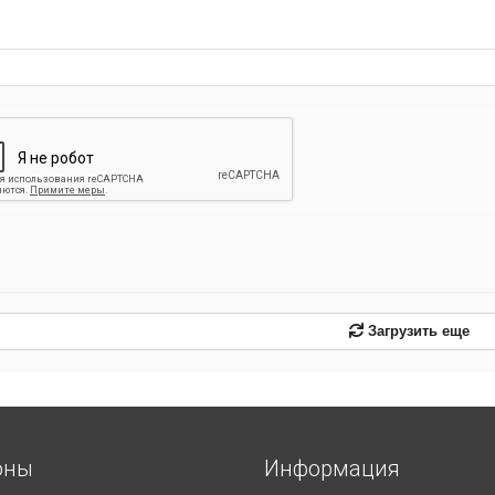
-
-
-
-
-
-
-
-
-
Загрузить еще
оны
Информация