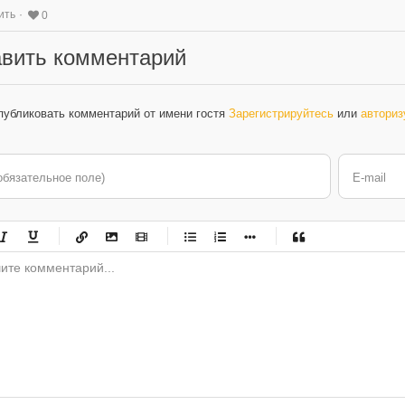
ить
0
вить комментарий
публиковать комментарий от имени гостя
Зарегистрируйтесь
или
авториз
обязательное поле)
E-mail
-
-
-
-
-
-
-
-
-
-
-
-
-
-
-
-
-
-
-
-
-
-
-
-
-
-
-
-
-
-
-
-
-
-
-
-