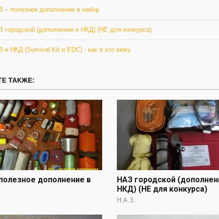
З – полезное дополнение в набор
 городской (дополнение к НКД) (НЕ для конкурса)
 и НКД (Survival Kit и EDC) - как я это вижу
Е ТАКЖЕ:
полезное дополнение в
НАЗ городской (дополнен
НКД) (НЕ для конкурса)
Н.А.З.