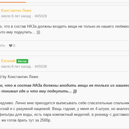
Константин Леже
около 8 лет назад
#45028
, что в состав НАЗа должны входить вещи не только из нашего любимог
что ему подкупить... )))
ить
0
Евгений
Автор
около 8 лет назад
#45038
d by Константин Леже:
ю, что в состав НАЗа должны входить вещи не только из нашего
понимал где и что ему подкупить... )))
едливо. Лично мне приходится выписывать себе спасательные спальники и
пускай и с разумной наценкой. Вещь годная, у меня их 4 штуки, но анало
фильтры для воды, есть пара компактный моделей, в розницу с доставкой
 же готов брать тут за 2500р.