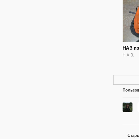
НАЗ и
Н.А.З.
Пользов
Стар