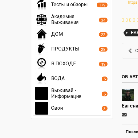
https
Тесты и обзоры
179
Академия
34
Выживания
НА
ДОМ
22
ПРОДУКТЫ
28
О
В ПОХОДЕ
19
ОБ АВ
ВОДА
5
Выживай -
6
Информация
Евген
Свои
3
Подпи
на
обнов
автор
После