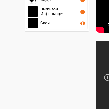
Выживай -
6
Информация
Свои
3