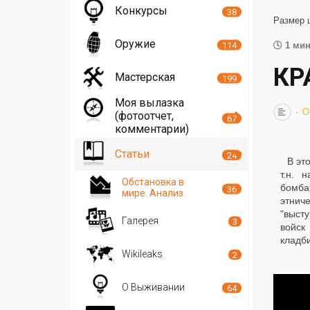
Конкурсы
38
Размер 
Оружие
114
1 мин
КР
Мастерская
199
Моя вылазка
О
(фотоотчет,
67
комментарии)
Статьи
24
В эт
т.н. 
Обстановка в
бомба
36
мире. Анализ.
этнич
"выст
Галерея
3
войск
кладб
Wikileaks
2
О Выживании
64