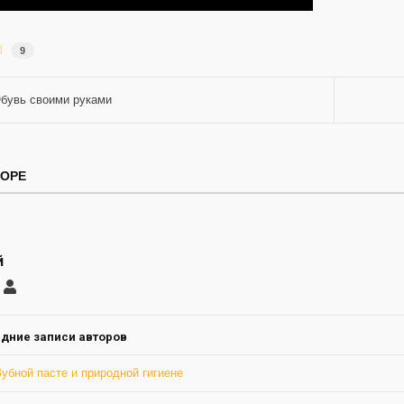
9
бувь своими руками
ТОРЕ
й
саться
Сергей
ление
а
дние записи авторов
убной пасте и природной гигиене