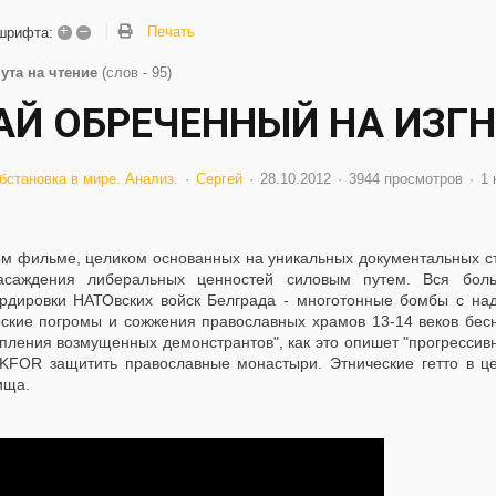
+
–
Печать
шрифта:
ута на чтение
(слов - 95)
АЙ ОБРЕЧЕННЫЙ НА ИЗГ
бстановка в мире. Анализ.
Сергей
28.10.2012
3944 просмотров
1 
ом фильме, целиком основанных на уникальных документальных с
насаждения либеральных ценностей силовым путем. Вся боль
рдировки НАТОвских войск Белграда - многотонные бомбы с над
еские погромы и сожжения православных храмов 13-14 веков бес
упления возмущенных демонстрантов", как это опишет "прогрессив
 KFOR защитить православные монастыри. Этнические гетто в ц
ища.