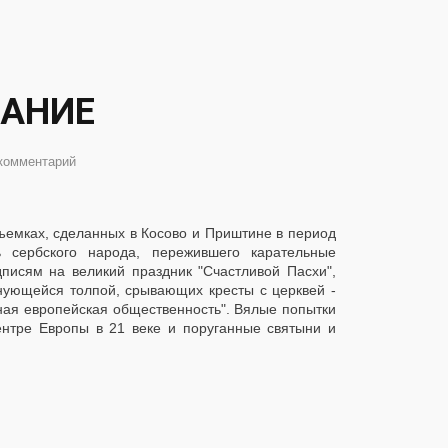
НАНИЕ
комментарий
ъемках, сделанных в Косово и Приштине в период
 сербского народа, пережившего карательные
писям на великий праздник "Счастливой Пасхи",
нующейся толпой, срывающих кресты с церквей -
ная европейская общественность". Вялые попытки
ентре Европы в 21 веке и поруганные святыни и