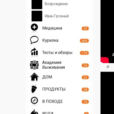
Возрождение
Иван Грозный
Медицина
32
Курилка
405
Тесты и обзоры
179
Академия
34
И
Выживания
ДОМ
22
ПРОДУКТЫ
28
В ПОХОДЕ
19
ВОДА
5