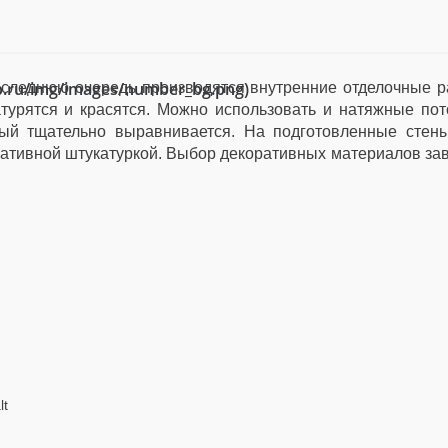
ub.ru/img/images/number_bg.png)
оследнюю очередь производятся внутренние отделочные р
турятся и красятся. Можно использовать и натяжные пот
рый тщательно выравнивается. На подготовленные стен
ативной штукатуркой. Выбор декоративных материалов зав