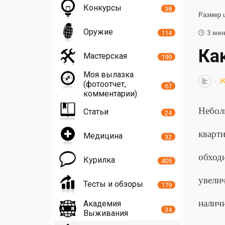
Конкурсы
38
Размер 
Оружие
114
3 мин
Ка
Мастерская
199
Моя вылазка
Ж
(фотоотчет,
67
комментарии)
Небол
Статьи
24
кварт
Медицина
32
обход
Курилка
405
увели
Тесты и обзоры
179
налич
Академия
34
Выживания