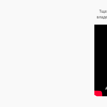
Тща
владе