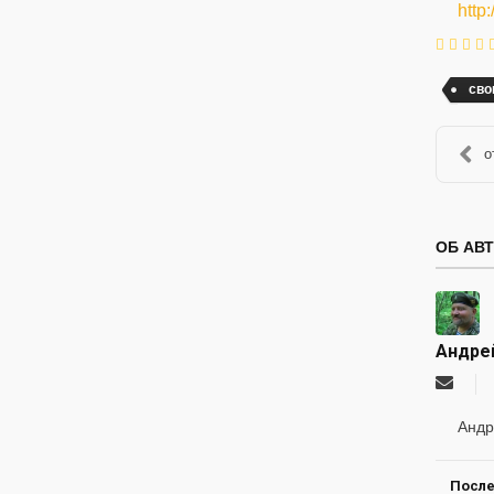
http
сво
о
ОБ АВ
Андре
Подпи
на
обнов
Андр
автор
После