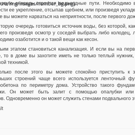
ub.ru/img/images/number_bg.png)
ервую очередь строятся подъездные пути. Необходимо 
сти ее укрепление, отсыпав щебнем, или произведя уклад
е вы можете нарваться на неприятности, после первого до
торую очередь готовиться источник воды, без которой, как
его произведя осмотр у соседей выбрать либо колодец, л
одимо озаботится и о такой вещи как кесон.
тьим этапом становиться канализация. И если вы на перв
, то в доме вы захотите иметь не только теплый нужник
ой техникой.
олько после этого вы можете спокойно приступить к 
льших строений чаще всего используется ленточный фу
зобетона по периметру дома. Устройство такого фунда
ики. Он может быть залит с помощью опалубки или
в. Одновременно он может служить стенами подвального эт