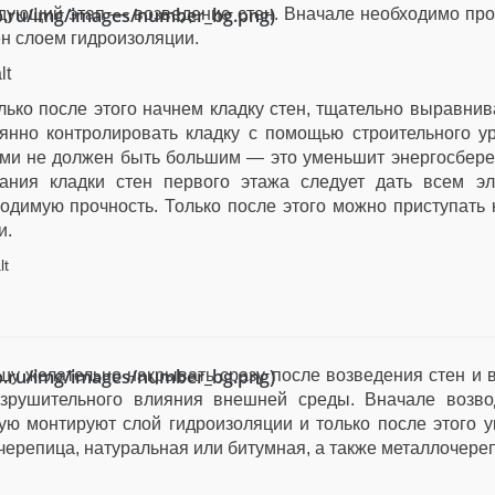
ub.ru/img/images/number_bg.png)
дующий этап — возведение стен. Вначале необходимо про
ен слоем гидроизоляции.
лько после этого начнем кладку стен, тщательно выравни
янно контролировать кладку с помощью строительного у
ми не должен быть большим — это уменьшит энергосбере
чания кладки стен первого этажа следует дать всем э
одимую прочность. Только после этого можно приступать 
и.
ub.ru/img/images/number_bg.png)
у желательно накрывать сразу после возведения стен и 
азрушительного влияния внешней среды. Вначале возво
ую монтируют слой гидроизоляции и только после этого 
 черепица, натуральная или битумная, а также металлочере