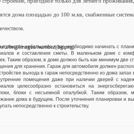
 строение, пригодное только для летнего проживания
вятся дома площадью до 100 м.кв, снабженные систем
ричеством.
ub.ru/img/images/number_bg.png)
оительство небольшого дома необходимо начинать с плани
риалов и составления сметы. В маленьком доме с комф
ек. Таким образом, в доме должно быть как минимум две сп
ения для хранения. Гараж для автомобиля должен распола
стройстве выхода в гараж непосредственно из дома запах
нутренние помещения даже при наличии дверей с надеж
риалов целесообразно остановиться на энергосберега
блоки, блоки с несъемной опалубкой. Таким образом, 
жание дома в будущем. После уточнения планировки и вы
упать непосредственно к строительству.