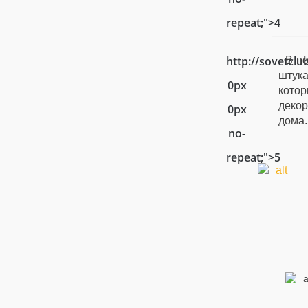
repeat;">4
http://sovetcl
В п
штука
0px
кото
декор
0px
дома.
no-
repeat;">5