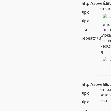
http://sovetcl
Сле
от ст
0px
0px
и то
no-
посто
блока
repeat;">3
окон
необх
крыш
http://sovetcl
Крыш
от р
0px
котор
быт
ь
0px
no-