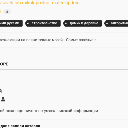
://sovetclub.ru/kak-postroit-malenkij-dom
8
ими руками
строительство
домик в деревне
алгоритм
тезжающим на пляжи теплых морей - Cамые опасные с...
ТОРЕ
й
саться
Андрей
ление
ей пока еще ничего не указал никакой информации
а
дние записи авторов