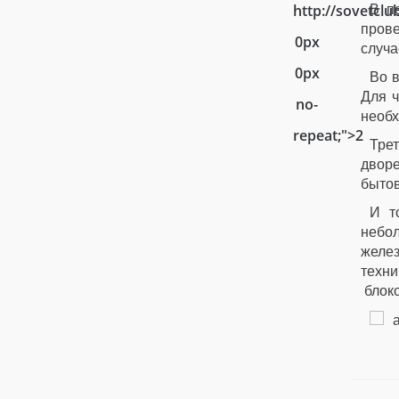
http://sovetcl
В п
прове
0px
случа
0px
Во в
Для ч
no-
необх
repeat;">2
Тре
дворе
бытов
И т
небо
желе
техн
блоко