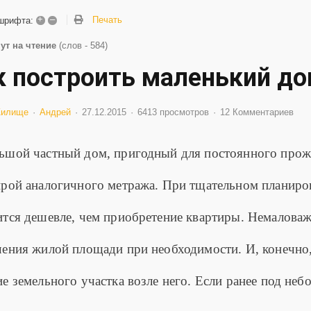
+
–
Печать
шрифта:
ут на чтение
(слов - 584)
к построить маленький д
илище
Андрей
27.12.2015
6413 просмотров
12 Комментариев
ьшой частный дом, пригодный для постоянного прожи
ирой аналогичного метража. При тщательном планиров
ится дешевле, чем приобретение квартиры. Немаловаж
чения жилой площади при необходимости. И, конечно
ие земельного участка возле него. Если ранее под н