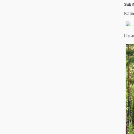
зави
Карк
Поче