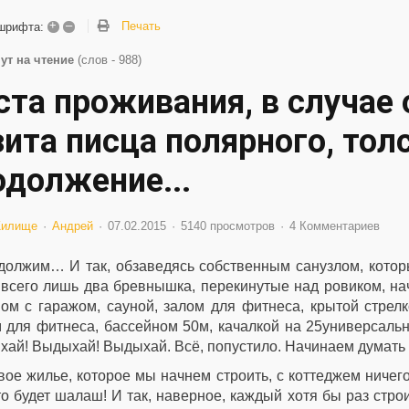
+
–
Печать
шрифта:
ут на чтение
(слов - 988)
ста проживания, в случае
ита писца полярного, толс
одолжение...
илище
Андрей
07.02.2015
5140 просмотров
4 Комментариев
должим… И так, обзаведясь собственным санузлом, котор
 всего лишь два бревнышка, перекинутые над ровиком, на
ом с гаражом, сауной, залом для фитнеса, крытой стрел
 для фитнеса, бассейном 50м, качалкой на 25универсаль
ай! Выдыхай! Выдыхай. Всё, попустило. Начинаем думать 
ое жилье, которое мы начнем строить, с коттеджем ничег
то будет шалаш! И так, наверное, каждый хотя бы раз стр