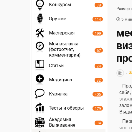
Конкурсы
38
Размер 
Оружие
114
5 мин
ме
Мастерская
199
виз
Моя вылазка
(фотоотчет,
67
комментарии)
пр
Статьи
24
Ж
Медицина
32
Про
себя,
Курилка
405
этажн
залом
Тесты и обзоры
179
Выдых
Академия
Перв
34
Выживания
что э