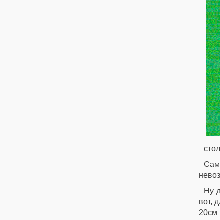
стол
Сам
невоз
Ну д
вот, 
20см 