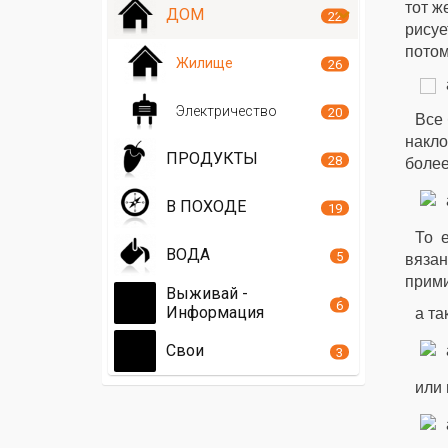
тот ж
ДОМ
22
рисуе
потом
Жилище
26
Электричество
20
Все 
накло
ПРОДУКТЫ
28
более
В ПОХОДЕ
19
То 
ВОДА
5
вязан
прими
Выживай -
6
Информация
а та
Свои
3
или 