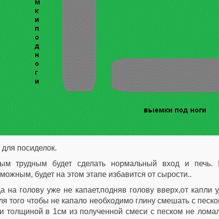
 для посиделок.
ым трудным будет сделать нормальный вход и печь. Н
можным, будет на этом этапе избавится от сырости..
а на голову уже не капает,подняв голову вверх,от капли 
для того чтобы не капало необходимо глину смешать с песк
и толщиной в 1см из полученной смеси с песком не лома