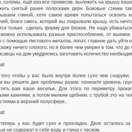
, соломы, ещё раз все промесив, выложить на крышу ваше
жить снятый ранее полосками дерн. Боковые стенки так
зываем глиной, хотя самое время попытаться освоить 
чей, благо смесь, которой вы покрывали крышу, есть ничто
тся только сделать форму для блоков. Не надо убиваться,
 можно использовать разные приспособления, от выемок
 с помощью листового металла, лопат, главное дать уйти 
скажу ничего плохого, но я более чем уверен в том, что д
асавцы на дом умудрялись заготовить количество необходи
 того чтобы у вас было внутри более сухо чем снаружи, 
 вы решите две проблемы разом: понизите уровень грун
тить вам ваше веселье. Для этого по периметру прокап
ыми камнями, а потом мелким щебнем. с трубой это на тех 
стиями в верхней полусфере..
теперь у вас будет сухо и прохладно. Дело осталось за
ые не содержат в себе воду, и глина с песком.