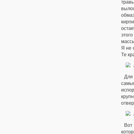
травы
выло
обма
кирпи
остае
этого
массы
Я не 
Те кр
Для
самым
испор
крупн
отвер
Вот 
котор