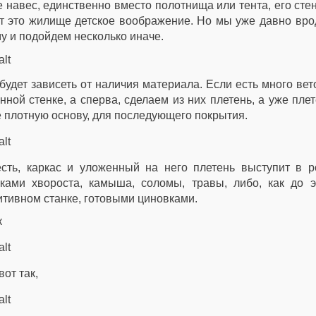
е навес, единственно вместо полотнища или тента, его сте
т это жилище детское воображение. Но мы уже давно врод
у и подойдем несколько иначе.
будет зависеть от наличия материала. Если есть много вет
нной стенке, а сперва, сделаем из них плетень, а уже пле
 плотную основу, для последующего покрытия.
есть, каркас и уложенный на него плетень выступит в 
ками хвороста, камыша, соломы, травы, либо, как до э
тивном станке, готовыми циновками.
к
вот так,