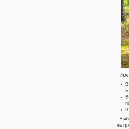
Имен
В
ж
В
п
В
Выбр
на гр