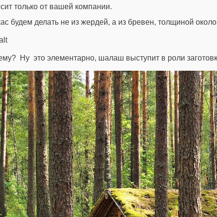
сит только от вашей компании.
ас будем делать не из жердей, а из бревен, толщиной около
му? Ну это элементарно, шалаш выступит в роли заготовк