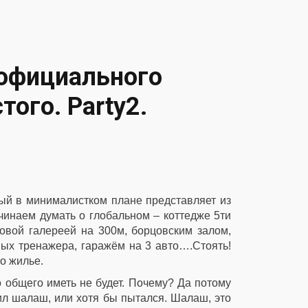
 официального
того. Party2.
ый в минималистком плане представляет из
чинаем думать о глобальном – коттедже 5ти
ковой галереей на 300м, борцовским залом,
ных тренажера, гаражём на 3 авто….Стоять!
о жилье.
о общего иметь не будет. Почему? Да потому
оил шалаш, или хотя бы пытался. Шалаш, это