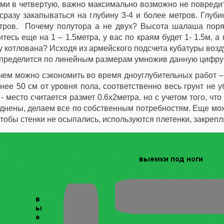
ми в четвертую, важно максимально возможно не повреди
сразу закапываться на глубину 3-4 и более метров. Глу
тров. Почему полутора а не двух? Высота шалаша поряд
итесь еще на 1 – 1.5метра, у вас по краям будет 1- 1.5м, 
у котлована? Исходя из армейского подсчета кубатуры возд
пределится по линейным размерам умножив данную цифру
ем можно сэкономить во время дноуглубительных работ –
нее 50 см от уровня пола, соответственно весь грунт не
 - место считается размет 0.6х2метра. но с учетом того, ч
днены, делаем все по собственным потребностям. Еще мож
чтобы стенки не осыпались, используются плетенки, закреп