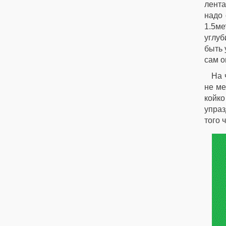
лента
надо 
1.5ме
углуб
быть 
сам о
На ч
не ме
койко
упраз
того 