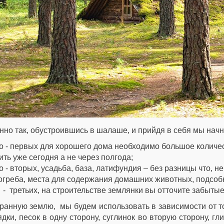
но так, обустроившись в шалаше, и прийдя в себя мы начн
о - первых для хорошего дома необходимо большое количес
ить уже сегодня а не через полгода;
о - вторых, усадьба, база, латифундия – без разницы что, 
огреба, места для содержания домашних животных, подсо
 - третьих, на строительстве землянки вы отточите забыты
анную землю, мы будем использовать в зависимости от тог
ядки, песок в одну сторону, суглинок во вторую сторону, г