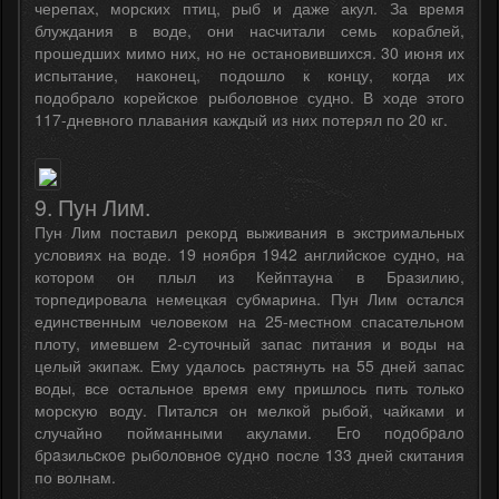
черепах, морских птиц, рыб и даже акул. За время
блуждания в воде, они насчитали семь кораблей,
прошедших мимо них, но не остановившихся. 30 июня их
испытание, наконец, подошло к концу, когда их
подобрало корейское рыболовное судно. В ходе этого
117-дневного плавания каждый из них потерял по 20 кг.
9. Пун Лим.
Пун Лим поставил рекорд выживания в экстримальных
условиях на воде. 19 ноября 1942 английское судно, на
котором он плыл из Кейптауна в Бразилию,
торпедировала немецкая субмарина. Пун Лим остался
единственным человеком на 25-местном спасательном
плоту, имевшем 2-суточный запас питания и воды на
целый экипаж. Ему удалось растянуть на 55 дней запас
воды, все остальное время ему пришлось пить только
морскую воду. Питался он мелкой рыбой, чайками и
случайно пойманными акулами. Eгo пoдoбpaлo
бpaзильcкoe pыбoлoвнoe cyднo после 133 дней скитания
по волнам.