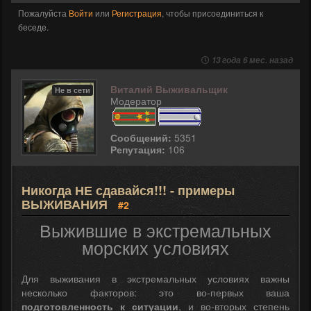
Пожалуйста
Войти
или
Регистрация
, чтобы присоединиться к
беседе.
13 года 6 мес. назад
Виталий Выживальщик
Не в сети
Модератор
Сообщений:
5351
Репутация:
106
Никогда НЕ сдавайся!!! - примеры
ВЫЖИВАНИЯ
#2
Выжившие в экстремальных
морских условиях
Для выживания в экстремальных условиях важны
несколько факторов: это во-первых ваша
подготовленность к ситуации
, и во-вторых степень