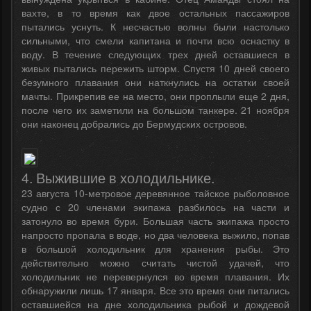
вахте, в то время как двое остальных пассажиров
пытались уснуть. К несчастью волны были настолько
сильными, что смели капитана и почти всю оснастку в
воду. В течение следующих трех дней оставшиеся в
живых пытались пережить шторм. Спустя 10 дней своего
безумного плавания они наткнулись на остатки своей
мачты. Прикрепив ее на место, они проплыли еще 2 дня,
после чего их заметили на большом танкере. 21 ноября
они наконец добрались до Бермудских островов.
4. Выжившие в холодильнике.
23 августа 10-метровое деревянное тайское рыболовное
судно с 20 членами экипажа разбилось на части и
затонуло во время бури. Большая часть экипажа просто
напросто пропала в воде, но два человека выжило, попав
в большой холодильник для хранения рыбы. Это
действительно можно считать чистой удачей, что
холодильник не перевернулся во время плавания. Их
обнаружили лишь 17 января. Все это время они питались
оставшиейся на дне холодильника рыбой и дождевой