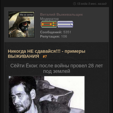
13 года 5 мес. назад
Виталий Выживальщик
Не в сети
Модератор
Сообщений:
5351
Репутация:
106
Никогда НЕ сдавайся!!! - примеры
ВЫЖИВАНИЯ
#7
Сёйти Ёкои: после войны провел 28 лет
под землей