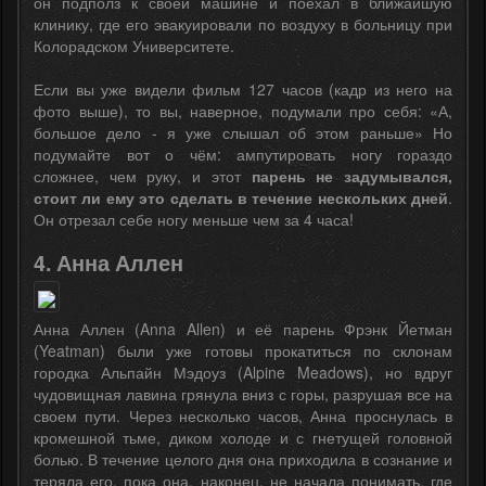
он подполз к своей машине и поехал в ближайшую
клинику, где его эвакуировали по воздуху в больницу при
Колорадском Университете.
Если вы уже видели фильм 127 часов (кадр из него на
фото выше), то вы, наверное, подумали про себя: «А,
большое дело - я уже слышал об этом раньше» Но
подумайте вот о чём: ампутировать ногу гораздо
сложнее, чем руку, и этот
парень не задумывался,
стоит ли ему это сделать в течение нескольких дней
.
Он отрезал себе ногу меньше чем за 4 часа!
4. Анна Аллен
Анна Аллен (Anna Allen) и её парень Фрэнк Йетман
(Yeatman) были уже готовы прокатиться по склонам
городка Альпайн Мэдоуз (Alpine Meadows), но вдруг
чудовищная лавина грянула вниз с горы, разрушая все на
своем пути. Через несколько часов, Анна проснулась в
кромешной тьме, диком холоде и с гнетущей головной
болью. В течение целого дня она приходила в сознание и
теряла его, пока она, наконец, не начала понимать, где