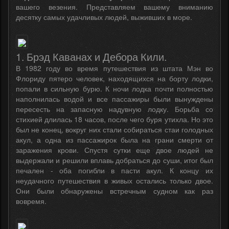
вашего везения. Представляем вашему вниманию
десятку самых удачливых людей, выживших в море.
1. Брэд Каванах и Дебора Кили.
В 1982 году во время путешествия из штата Мэн во
Флориду пятеро человек, находящихся на борту лодки,
попали в сильную бурю. К ночи лодка почти полностью
наполнилась водой и все пассажиры были вынуждены
пересесть на запасную надувную лодку. Борьба со
стихией длилась 18 часов, после чего буря утихла. Но это
был не конец, вокруг них стали собираться стаи голодных
акул, а одна из пассажирок была на грани смерти от
заражения крови. Спустя сутки еще двое людей не
выдержали и решили вплавь добраться до суши, итог был
печален - оба погибли в пасти акул. К концу их
неудачного путешествия в живых остались только двое.
Они были обнаружены встречным судном как раз
вовремя.