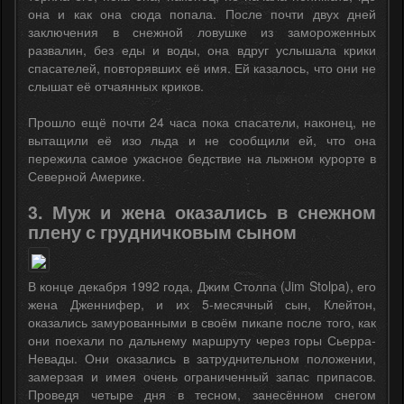
она и как она сюда попала. После почти двух дней
заключения в снежной ловушке из замороженных
развалин, без еды и воды, она вдруг услышала крики
спасателей, повторявших её имя. Ей казалось, что они не
слышат её отчаянных криков.
Прошло ещё почти 24 часа пока спасатели, наконец, не
вытащили её изо льда и не сообщили ей, что она
пережила самое ужасное бедствие на лыжном курорте в
Северной Америке.
3. Муж и жена оказались в снежном
плену с грудничковым сыном
В конце декабря 1992 года, Джим Столпа (Jim Stolpa), его
жена Дженнифер, и их 5-месячный сын, Клейтон,
оказались замурованными в своём пикапе после того, как
они поехали по дальнему маршруту через горы Сьерра-
Невады. Они оказались в затруднительном положении,
замерзая и имея очень ограниченный запас припасов.
Проведя четыре дня в тесном, занесённом снегом