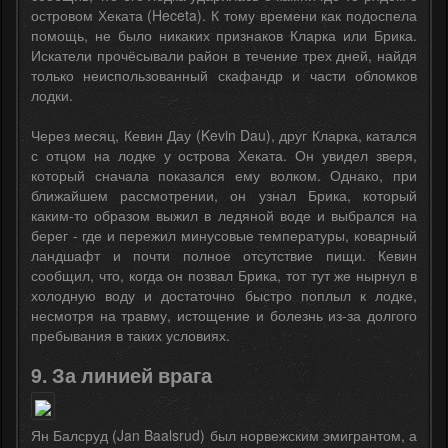
островом Хеката (Heceta). К тому времени как подоспела
помощь, не было никаких признаков Кларка или Брика.
Искатели прочёсывали район в течение трех дней, найдя
только неиспользованный скафандр и части обломков
лодки.
Через месяц, Кевин Дау (Kevin Dau), друг Кларка, катался
с отцом на лодке у острова Хеката. Он увидел зверя,
который сначала показался ему волком. Однако, при
ближайшем рассмотрении, он узнал Брика, который
каким-то образом выжил в ледяной воде и выбрался на
берег - где и пережил минусовые температуры, коварный
ландшафт и почти полное отсутствие пищи. Кевин
сообщил, что, когда он позвал Брика, тот тут же нырнул в
холодную воду и достаточно быстро поплыл к лодке,
несмотря на травму, истощение и болезнь из-за долгого
пребывания в таких условиях.
9. За линией врага
Ян Балсруд (Jan Baalsrud) был норвежским эмигрантом, а