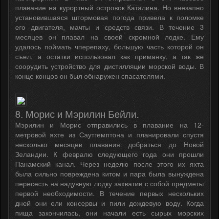
плавание на курортный островок Каталина. Но внезапно
установившаяся штормовая погода привела к поломке
его двигателя, мачты и средств связи. В течение 3
месяцев он плавал на своей скромной лодке. Ему
удалось поймать чперепаху, большую часть которой он
съел, а остатки использовал как приманку, а так же
соорудить устройство для дистилляции морской воды. В
конце концов он был обнаружен спасателями.
8. Морис и Мэрилин Бейли.
Мэрилин и Морис отправились в плавание на 12-
метровой яхте из Саутгемптона и планировали спустя
несколько месяцев плавания добраться до Новой
Зеландии. К февралю следующего года они прошли
Панамский канал. Через неделю после этого их яхта
была сильно повреждена китом и пара была вынуждена
пересесть на надувную лодку захватив с собой предметы
первой необходимости. В течение первых нескольких
дней они ели консервы и пили дождевую воду. Когда
пища закончилась, они начали есть сырых морских