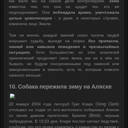
как мало мы на самом деле контролируем.
Зима
известна тем, что она не щадит тех, кто её
недооценивает. Она
побеждала армии, уничтожала
целые цивилизации
- и даже, в некоторых случаях,
изменяла лицо Земли.
Тем не менее, каждый зимний сезон тысячи людей
искушают судьбу, выходя на мороз
без припасов,
знаний или навыков поведения в чрезвычайных
ситуациях
. Хотя большинство из этих искателей
приключений продолжит свою жизнь как ни в чём не
бывало, не будучи похороненными под лавиной или
замороженными в темноте, есть те, которым повезло
намного меньше:
10. Собака пережила зиму на Аляске
22 января 2004 года лесоруб Грег Кларк (Greg Clark)
отплывал на лодке от юго-восточного побережья Аляски
со своим давним приятелем, Бриком (Brick), черным
лабрадором. В 12:23 дня, Кларк послал сигнал бедствия,
сообщив, что его лодка ударилась о камни где-то рядом с