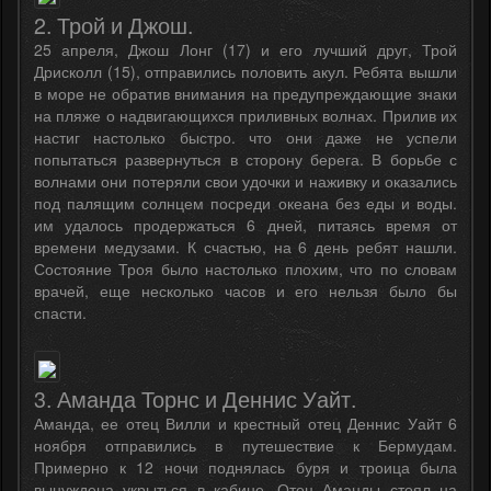
2. Трой и Джош.
25 апреля, Джош Лонг (17) и его лучший друг, Трой
Дрисколл (15), отправились половить акул. Ребята вышли
в море не обратив внимания на предупреждающие знаки
на пляже о надвигающихся приливных волнах. Прилив их
настиг настолько быстро. что они даже не успели
попытаться развернуться в сторону берега. В борьбе с
волнами они потеряли свои удочки и наживку и оказались
под палящим солнцем посреди океана без еды и воды.
им удалось продержаться 6 дней, питаясь время от
времени медузами. К счастью, на 6 день ребят нашли.
Состояние Троя было настолько плохим, что по словам
врачей, еще несколько часов и его нельзя было бы
спасти.
3. Аманда Торнс и Деннис Уайт.
Аманда, ее отец Вилли и крестный отец Деннис Уайт 6
ноября отправились в путешествие к Бермудам.
Примерно к 12 ночи поднялась буря и троица была
вынуждена укрыться в кабине. Отец Аманды стоял на