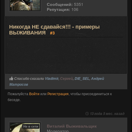
Сообщений:
5351
Репутация:
106
Никогда НЕ сдавайся!!! - примеры
ВЫЖИВАНИЯ
#3
Спасибо сказали
Vladimir
,
Сергей
,
DIE_SEL
,
Андрей
Матросов
Пожалуйста
Войти
или
Регистрация
, чтобы присоединиться к
беседе.
13 года 5 мес. назад
Виталий Выживальщик
Не в сети
Модератор