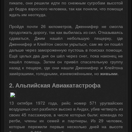
пикапе, они решили идти по снежным сугробам высотой
до бедра взрослого человека, так как поняли, что помощи
ждать им неоткуда.
Пройдя почти 26 километров, Дженнифер не смогла
продолжать дорогу, так как выбилась из сил. Отказываясь
сдаваться, Джим нашёл небольшую пещерку, где
Дженнифер и Клейтон смогли укрыться, сам же он пошёл
дальше через замороженную пустошь в поисках помощи.
Ещё целых два дня он шёл через снег, пока наконец не
нашёл помощь. Затем он привёл спасательную группу
назад к пещере, где они нашли Дженнифер и Клейтона
замёрзшими, голодными, изнеможёнными, но
живыми
.
2. Альпийская Авиакатастрофа
13 октября 1972 года, рейс номер 571 уругвайских
воздушных сил разбился высоко в Андах, убив четверть из
своих 45 пассажиров, в числе которых были: команда по
регби, члены их семей и партнеры. Из 29 человек,
которые пережили первые несколько дней на высоте