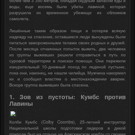
более чем 3 350 метров, обладая скудным запасом еды и
воды, еще восемь были убиты лавиной, которая
разрушила их временное убежище их обломков
самолета.
Лишённые таким образом пищи и потеряв всякую
надежду на спасение, оставшиеся люди вынуждены были
питаться замороженными телами своих родных и друзей.
После месяца отчаянных попыток выжить, два человека
из группы выживших решили отправиться в путь по
суровой территории в поисках помощи. Они пережили
изнурительный 10-дневный поход по ледяной пустыне,
пока они, наконец, не нашли чилийца. Мужчина накормил
их и сообщил властям о местонахождении аварии.
Вскоре группа выживших была спасена.
1. Зов из пустоты: Кумбс против
Лавины
Колби Кумбс (Colby Coombs), 25-летний инструктор
Национальной школы подготовки лидеров в дикой
природе был на отдыхе на Аляскинском хребту со своими