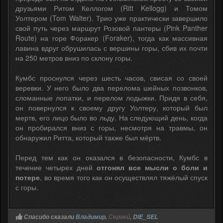
друзьями Ритом Келлогом (Ritt Kellogg) и Томом
Уолтером (Tom Walter). Трио уже практически завершило
свой путь через маршрут Розовой пантеры (Pink Panther
Route) на горе Форакер (Foraker), тогда как массивная
лавина вдруг обрушилась с вершины горы, сбив их почти
на 250 метров вниз по склону горы.
Кумбс проснулся через шесть часов, свисая со своей
веревки. У него было два перелома шейных позвонков,
сломанные лопатки, и перелом лодыжки. Придя в себя,
он повернулся к своему другу Уолтеру, который был
мертв, его лицо было во льду. На следующий день, когда
он пробирался вниз с горы, несмотря на травмы, он
обнаружил Ритта, который также был мёртв.
Перед тем как он оказался в безопасности, Кумбс в
течение четырех дней
отгонял все мысли о боли и
потере
, во время того как он осуществлял тяжёлый спуск
с горы.
Спасибо сказали
Владимир
,
Сергей
,
DIE_SEL