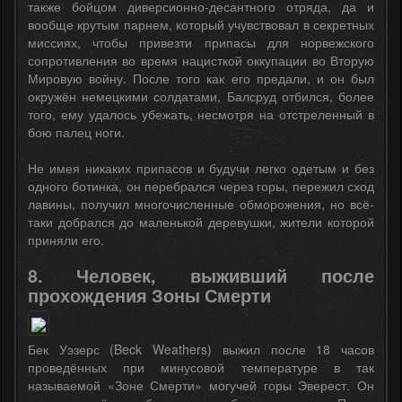
также бойцом диверсионно-десантного отряда, да и
вообще крутым парнем, который учувствовал в секретных
миссиях, чтобы привезти припасы для норвежского
сопротивления во время нацисткой оккупации во Вторую
Мировую войну. После того как его предали, и он был
окружён немецкими солдатами, Балсруд отбился, более
того, ему удалось убежать, несмотря на отстреленный в
бою палец ноги.
Не имея никаких припасов и будучи легко одетым и без
одного ботинка, он перебрался через горы, пережил сход
лавины, получил многочисленные обморожения, но всё-
таки добрался до маленькой деревушки, жители которой
приняли его.
8. Человек, выживший после
прохождения Зоны Смерти
Бек Уэзерс (Beck Weathers) выжил после 18 часов
проведённых при минусовой температуре в так
называемой «Зоне Смерти» могучей горы Эверест. Он