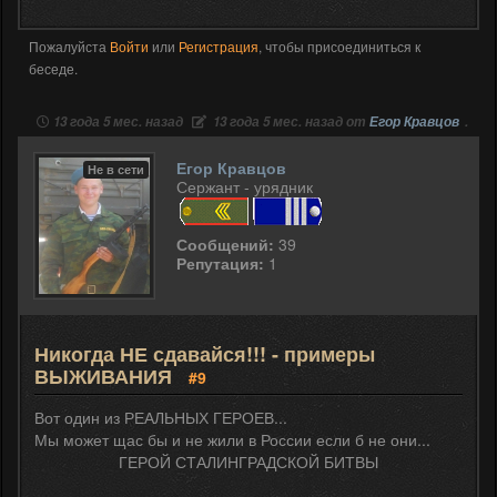
Пожалуйста
Войти
или
Регистрация
, чтобы присоединиться к
беседе.
13 года 5 мес. назад
13 года 5 мес. назад от
Егор Кравцов
.
Егор Кравцов
Не в сети
Сержант - урядник
Сообщений:
39
Репутация:
1
Никогда НЕ сдавайся!!! - примеры
ВЫЖИВАНИЯ
#9
Вот один из РЕАЛЬНЫХ ГЕРОЕВ...
Мы может щас бы и не жили в России если б не они...
ГЕРОЙ СТАЛИНГРАДСКОЙ БИТВЫ