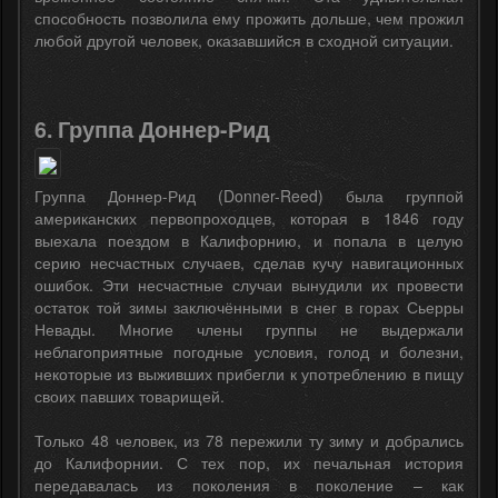
способность позволила ему прожить дольше, чем прожил
любой другой человек, оказавшийся в сходной ситуации.
6. Группа Доннер-Рид
Группа Доннер-Рид (Donner-Reed) была группой
американских первопроходцев, которая в 1846 году
выехала поездом в Калифорнию, и попала в целую
серию несчастных случаев, сделав кучу навигационных
ошибок. Эти несчастные случаи вынудили их провести
остаток той зимы заключёнными в снег в горах Сьерры
Невады. Многие члены группы не выдержали
неблагоприятные погодные условия, голод и болезни,
некоторые из выживших прибегли к употреблению в пищу
своих павших товарищей.
Только 48 человек, из 78 пережили ту зиму и добрались
до Калифорнии. С тех пор, их печальная история
передавалась из поколения в поколение – как