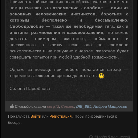
Причина такой «мягкости» властей заключается в том, что
немцы считают, что
стремление к свободе — один из
основных человеческих инстинктов, бороться с
которым бесполезно и бессмысленно.
Свободолюбие — такая же непобедимая тяга, как и
инстинкт размножения и самосохранения
, что можно
доказать примером животного, пойманного и
посаженного в клетку: пока оно не сломлено
психологически и не приучено к неволе, животное будет
совершать попытки при любой удобной возможности.
Однако за помощь при побеге полагается штраф —
тюремное заключение сроком до пяти лет.
Селена Парфёнова
Спасибо сказали
serg12
,
Сергей
,
DIE_SEL
,
Андрей Матросов
Пожалуйста
Войти
или
Регистрация
, чтобы присоединиться к
беседе.
13 года 5 мес. назад