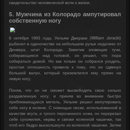
свидетельство человеческой воли к жизни.
5. Мужчина из Колорадо ампутировал
собственную ногу
6 октября 1993 года, Уильям Джераки (William Jeracki)
рыбачил в одиночестве на небольшом ручье недалеко от
Денвера, штат Колорадо. Заметив зловещие тучи,
собирающиеся над головой, он решил, что пора
собираться домой. Но как только он собрался уходить,
простая оплошность привела к тому, что он сдвинул
большой валун, который приземлился ему прямо на
левую ногу.
Поняв, что он не сможет высвободить свою сильно
раздавленную ногу, и приняв во внимание быстро
приближающуюся метель, Уильям решил ампутировать
себе ногу в колене. С помощью лески, использованной в
качестве жгута, и тупого перочинного ножа, он перерезал
себе сухожилия, нервы и связки коленной чашечки, так
чтоб его бедро выскользнуло из коленной чашечки. Затем