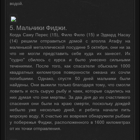
водой.
5. Мальчики Фиджи.
Когда Саму Перес (15), Фило Фило (15) и Эдвард Насау
(14) решили отправиться домой с атолла Атафу на
маленькой металлической посудине 5 октября, они ни за
что не могли представить себе куда их занесет. Их
"судно" сбилось с курса и было унесено сильными
течениями. После того, как спасатели обыскали 1000
квадратных километров поверхности океана их сочли
погибшими. Однако, спустя 50 дней мальчики были
найдены. Они выжили только благодаря тому, что смогли
ловить и есть сырую рыбу и чаек, которые садились на
них думая что они мертвы. За два дня до их счастливого
спасения они были на краю смерти, поскольку дождей
небыло уже несколько дней, и ребята начали пить
морскую воду. К счастью их вовремя обнаружили рыбаки
у побережья Фиджи, расположенного в 1600 километрах
от их точки отправления.