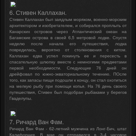
6. Стивен Каллахан.
Стивен Каллахан был заядлым моряком, военно-морским
архитектором и изобретателем, и собирался проплыть от
Канарских островов через Атлантический океан на
Багамские острова в своей 6,5 метровой лодке. Спустя
неделю после начала его путешествия, лодка
повредилась, вероятно от столкновения с китом.
Каллахан едва успел покинуть ее и пересесть в
спасательную шлюпку вместе с немногими предметами
первой необходимости. Следующие 76 дней он
дрейфовал по южно-экваториальному течению. ПОсле
того, как запасы пищи подошли к концу, он стал охотиться
на мелкую рыбу при помощи копья. На 76 день своего
путешествия, Стивен был подобран рыбаками у берегов
Гваделупы.
7. Ричард Ван Фам.
Ричард Ван Фам - 62-летний мужчина из Лонг-Бич, штат
Калифорния. В мае он отправился в 3-4 часовое