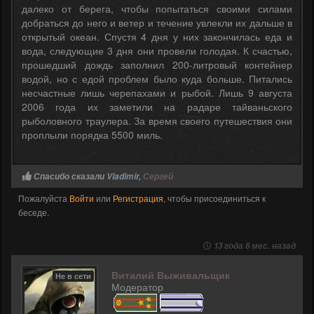
далеко от берега, чтобы попытаться своими силами
добраться до него и ветер и течение увлекли их дальше в
открытый океан. Спустя 4 дня у них закончилась еда и
вода, следующие 3 дня они провели голодая. К счастью,
прошедший дождь заполнил 200-литровый контейнер
водой, но с едой проблем было куда больше. Питались
несчастные лишь черепахами и рыбой. Лишь 9 августа
2006 года их заметили на радаре тайваньского
рыболовного траулера. За время своего путешествия они
проплыли порядка 5500 миль.
Спасибо сказали
Vladimir
,
Сергей
Пожалуйста
Войти
или
Регистрация
, чтобы присоединиться к
беседе.
13 года 6 мес. назад
Виталий Выживальщик
Не в сети
Модератор