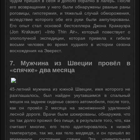
чудом пришёл в себя и дополз обратно в лагерь. После
его возвращения у него были обнаружены рваные раны
роговицы, гипотермия, и тяжелый случай обморожения,
вследствие которого обе его руки были ампутированы.
Его опыт стал основой бестселлера Джона Кракауэра
(Jon Krakauer) «Into Thin Air», который повествует о
злополучной экспедиции, которая привела к гибели
восьми человек во время худшего в истории сезона
восхождения на Эверест.
7. Мужчина из Швеции провёл в
«спячке» два месяца
45-летний мужчина из южной Швеции, имя которого не
разглашалось, был найден укутавшимся в спальный
мешок на заднем сиденье своего автомобиля, после того,
как он провёл 2 месяца на заснеженной удаленной
лесной дороге. Врачи были шокированы, обнаружив, что
он так долго прожил без пищи, в результате того, что, как
считают многие, его тело адаптировалось к низкой
температуре, так же, как тело медведя, и он пришёл во
временное состояние спячки. Эта удивительная