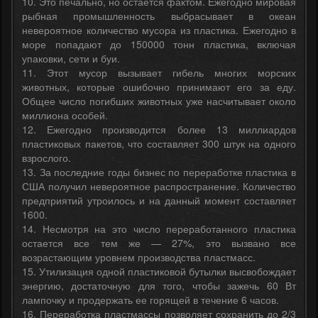
10. Это печально, но остается фактом. Ежегодно мировая
рыбная промышленность выбрасывает в океан
невероятное количество мусора из пластика. Ежегодно в
море попадают до 150000 тонн пластика, включая
упаковки, сети и буи.
11. Этот мусор вызывает гибель многих морских
животных, которые ошибочно принимают его за еду.
Общее число погибших животных уже насчитывает около
миллиона особей.
12. Ежегодно производится более 13 миллиардов
пластиковых пакетов, что составляет 300 штук на одного
взрослого.
13. За последние годы бизнес по переработке пластика в
США получил невероятное распространение. Количество
предприятий утроилось и на данный момент составляет
1600.
14. Несмотря на это число переработанного пластика
остается все тем же — 27%, это вызвано все
возрастающим уровнем производства пластмасс.
15. Утилизация одной пластиковой бутылки высвобождает
энергию, достаточную для того, чтобы зажечь 60 Вт
лампочку и продержать ее горящей в течение 6 часов.
16. Переработка пластмассы позволяет сохранить до 2/3