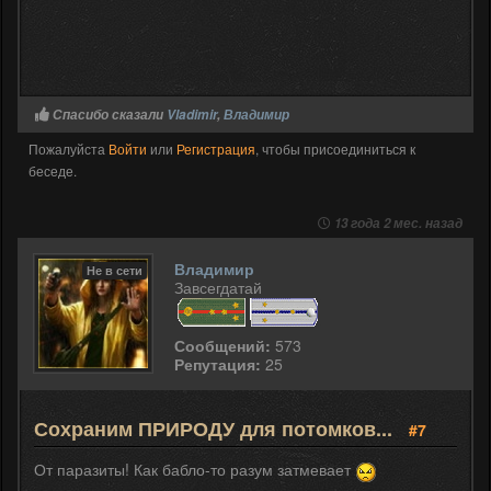
Спасибо сказали
Vladimir
,
Владимир
Пожалуйста
Войти
или
Регистрация
, чтобы присоединиться к
беседе.
13 года 2 мес. назад
Владимир
Не в сети
Завсегдатай
Сообщений:
573
Репутация:
25
Сохраним ПРИРОДУ для потомков...
#7
От паразиты! Как бабло-то разум затмевает