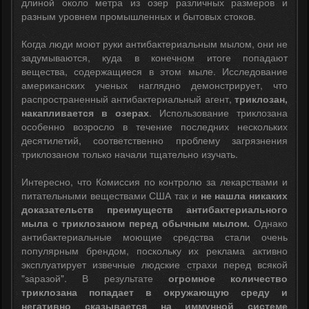
длиной около метра из озер различных размеров и
разным уровнем промышленных и бытовых стоков.
Когда люди моют руки антибактериальным мылом, они не
задумываются, куда в конечном итоге попадают
вещества, содержащиеся в этом мыле. Исследование
американских ученых наглядно демонстрирует, что
распространенный антибактериальный агент,
триклозан,
накапливается в озерах
. Использование триклозана
особенно возросло в течение последних нескольких
десятилетий, соответственно проблему загрязнения
триклозаном только начали тщательно изучать.
Интересно, что Комиссия по контролю за лекарствами и
питательными веществами США так и
не нашла никаких
доказательств преимуществ антибактериального
мыла с триклозаном перед обычным мылом.
Однако
антибактериальные моющие средства стали очень
популярным брендом, поскольку их реклама активно
эксплуатирует извечные людские страхи перед всякой
"заразой". В результате
огромное количество
триклозана попадает в окружающую среду и
негативно сказывается на иммунной системе