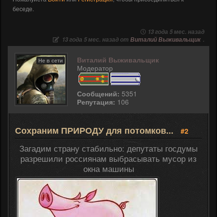
беседе.
13 года 5 мес. назад
13 года 5 мес. назад от
Виталий Выживальщик
.
Виталий Выживальщик
Не в сети
Модератор
Сообщений:
5351
Репутация:
106
Сохраним ПРИРОДУ для потомков...
#2
Загадим страну стабильно: депутаты госдумы
разрешили россиянам выбрасывать мусор из
окна машины