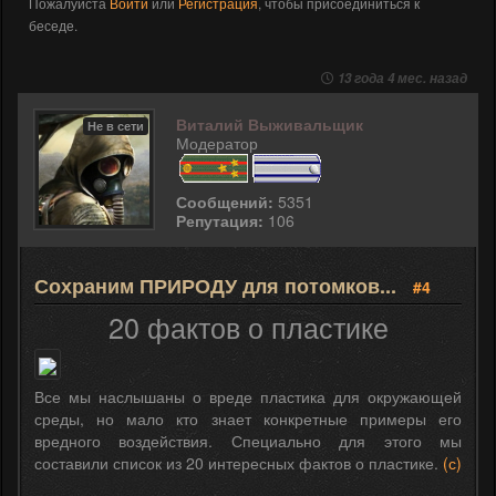
Пожалуйста
Войти
или
Регистрация
, чтобы присоединиться к
беседе.
13 года 4 мес. назад
Виталий Выживальщик
Не в сети
Модератор
Сообщений:
5351
Репутация:
106
Сохраним ПРИРОДУ для потомков...
#4
20 фактов о пластике
Все мы наслышаны о вреде пластика для окружающей
среды, но мало кто знает конкретные примеры его
вредного воздействия. Специально для этого мы
составили список из 20 интересных фактов о пластике.
(с)