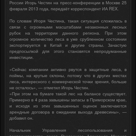
России Игорь Честин на пресс-конференции в Москве 25
февраля 2013 года, передаёт корреспондент ИА REX.
По словам Игоря Честина, такая ситуация сложилась в
связи с огромными масштабами незаконных лесных
рубок на территории данного региона. При этом
огромное количество леса в уже срубленном состоянии
экспортируется в Китай и другие страны. Зачастую
предпосылкой для этого становятся непродуманные
инвестиции.
«Сейчас компании активно рвутся в защитные леса, в
поймы, на крутые склоны, потому что в других местах
леса, интересного с коммерческой точки зрения, больше
не осталось», — отметил Игорь Честин.
«При этом на бумаге такой лес на балансе существует.
Примерно в 4 раза завышены запасы в Приморском крае,
и исходя из этих завышенных оценок заключаются
арендные договора в ожидании выхода древесины», —
добавил он.
Начальник Управления лесопользования и
воспроизводства лесов Рослесхоза Александр Мариев