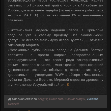
отметил, что Приморский край относится к 17 субъектам
России, где взыскание ущерба (за незаконные рубки леса
— прим. ИА REX) составляет менее 1% от наложенных
платежей.
«Экстенсивная модель ведения лесов в Приморье
подошла уже к своему пределу. Все экономически
доступные леса по максимуму используются», — отметил
Александр Мариев.
«Незаконные рубки ценных пород на Дальнем Востоке
являются не просто широко распространённым
лесонарушением — это своего рода альтернативный
режим лесопользования, многократно превышающий
дозволенные законом объёмы заготовки этих видов
древесины», — утверждает WWF в обзоре «Незаконные
рубки на Дальнем Востоке: Мировой спрос на древесину
и уничтожение Уссурийской тайги».
©
Спасибо сказали
serg12
,
Виталий Выживальщик
,
Vladimir
,
Сергей