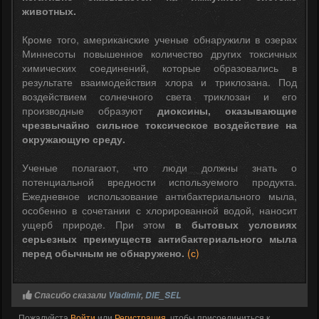
животных.
Кроме того, американские ученые обнаружили в озерах
Миннесоты повышенное количество других токсичных
химических соединений, которые образовались в
результате взаимодействия хлора и триклозана. Под
воздействием солнечного света триклозан и его
производные образуют
диоксины, оказывающие
чрезвычайно сильное токсическое воздействие на
окружающую среду.
Ученые полагают, что люди должны знать о
потенциальной вредности используемого продукта.
Ежедневное использование антибактериального мыла,
особенно в сочетании с хлорированной водой, наносит
ущерб природе. При этом
в бытовых условиях
серьезных преимуществ антибактериального мыла
перед обычным не обнаружено.
(с)
Спасибо сказали
Vladimir
,
DIE_SEL
Пожалуйста
Войти
или
Регистрация
, чтобы присоединиться к