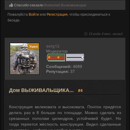
Спасибо сказали
Виталий Выживальщик
Пожалуйста
Войти
или
Регистрация
, чтобы присоединиться к
беседе.
13 года 4 мес. назад
serg12
Ушел
Модератор
Сообщений:
4689
Репутация:
37
Дом ВЫЖИВАЛЬЩИКА...
#4
Конструкция великовата и высоковата. Понтон придётся
делать раз в 8 больше по площади. Можно сделать из
срезанных пополам цилиндров, устойчивей будет. Но
тогда теряется жёсткость конструкции. Видел сделанные
уз цистерн - нифига не удобно в нутри.