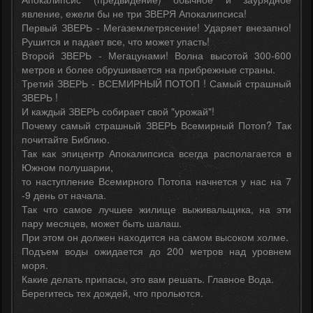
явление, ежели бы не три ЗВЕРЯ Апокалипсиса!
Первый ЗВЕРЬ - Мегаземлетрясение! Ударяет внезапно!
Рушится и падает все, что может упасть!
Второй ЗВЕРЬ - Мегацунами! Волна высотой 300-600
метров и более обрушивается на прибрежные страны.
Третий ЗВЕРЬ - ВСЕМИРНЫЙ ПОТОП ! Самый страшный
ЗВЕРЬ !
И каждый ЗВЕРЬ собирает свой "урожай"!
Почему самый страшный ЗВЕРЬ Всемирный Потоп? Так
почитайте Библию.
Так как эпицентр Апокалипсиса всегда располагается в
Южном полушарии,
то наступление Всемирного Потопа начнется у нас на 7
-9 день от начала.
Так что самое лучшее жилище выживальщика, на эти
пару месяцев, может быть шалаш.
При этом он должен находится на самом высоком холме.
Подъем воды ожидается до 200 метров над уровнем
моря.
Какие делать припасы, это вам решать. Главное Вода.
Берегитесь тех дождей, что прольются.