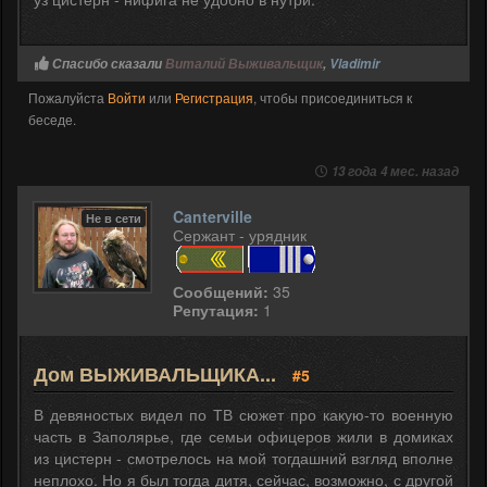
Спасибо сказали
Виталий Выживальщик
,
Vladimir
Пожалуйста
Войти
или
Регистрация
, чтобы присоединиться к
беседе.
13 года 4 мес. назад
Canterville
Не в сети
Сержант - урядник
Сообщений:
35
Репутация:
1
Дом ВЫЖИВАЛЬЩИКА...
#5
В девяностых видел по ТВ сюжет про какую-то военную
часть в Заполярье, где семьи офицеров жили в домиках
из цистерн - смотрелось на мой тогдашний взгляд вполне
неплохо. Но я был тогда дитя, сейчас, возможно, с другой