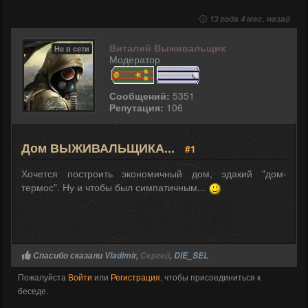
13 года 4 мес. назад
Виталий Выживальщик
Не в сети
Модератор
Сообщений:
5351
Репутация:
106
Дом ВЫЖИВАЛЬЩИКА...
#1
Хочется построить экономичный дом, эдакий "дом-
термос". Ну и чтобы был симпатичным...
Спасибо сказали
Vladimir
,
Сергей
,
DIE_SEL
Пожалуйста
Войти
или
Регистрация
, чтобы присоединиться к
беседе.