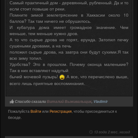
Самый практичный дом - деревянный, рубленный. Да и то
если стоит повыше от реки.
Помните зимой землетрясение в Хаккасии около 10
баллов? Так там ничего не обрушилось.
И кубатура дома имеет громадное значение. Чем
меньше, тем меньше нужно дров.
А то что сырые дрова не горят, ерунда. Затопил печку
сушеными дровами, а на печь
положил сырые дрова, на завтра они будут сухими.Я так
всю зиму топил.
Удобства? Это в прошлом. Почему оконца маленькие?
Так в них вставляют надутый
бычий мочевой пузырь!
А все, что перечислено выше,
всего лишь приятные воспоминания.
Спасибо сказали
Виталий Выживальщик
,
Vladimir
Пожалуйста
Войти
или
Регистрация
, чтобы присоединиться к
беседе.
13 года 2 мес. назад