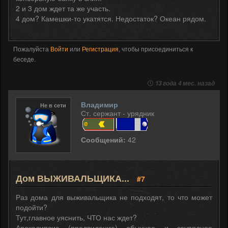
2 и 3 дом ждет та же участь.
4 дом? Камешки-то укатятся. Недостаток? Океан рядом.
Пожалуйста
Войти
или
Регистрация
, чтобы присоединиться к
беседе.
13 года 4 мес. назад
Владимир
Не в сети
Ст. сержант - урядник
Сообщений:
42
Дом ВЫЖИВАЛЬЩИКА...
#7
Раз дома для выживальщика не подходят, то что может
подойти?
Тут,главное уяснить, ЧТО нас ждет?
Апокалипсис (предвидение) обычное и заурядное