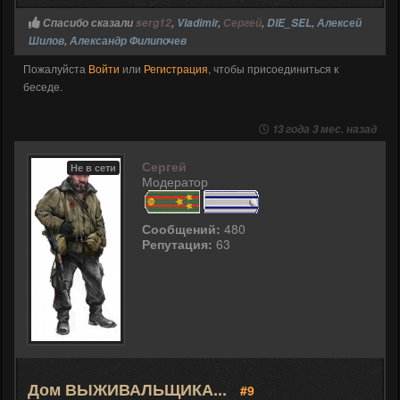
Спасибо сказали
serg12
,
Vladimir
,
Сергей
,
DIE_SEL
,
Алексей
Шилов
,
Александр Филипочев
Пожалуйста
Войти
или
Регистрация
, чтобы присоединиться к
беседе.
13 года 3 мес. назад
Сергей
Не в сети
Модератор
Сообщений:
480
Репутация:
63
Дом ВЫЖИВАЛЬЩИКА...
#9