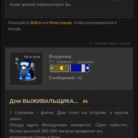
точки зрения пересмотрел бы.
Пожалуйста
Войти
или
Регистрация
, чтобы присоединиться к
беседе.
13 года 4 мес. назад
Владимир
Не в сети
Ст. сержант - урядник
Сообщений:
42
Дом ВЫЖИВАЛЬЩИКА...
#6
1 строение - фигня. Дом стоит на острове, а кругом
окиян.
Откуда ждать Мегацунами неизветно. Одно известно,
Волна высотой 300-600 метров превратит эту
консервную банку в блин.