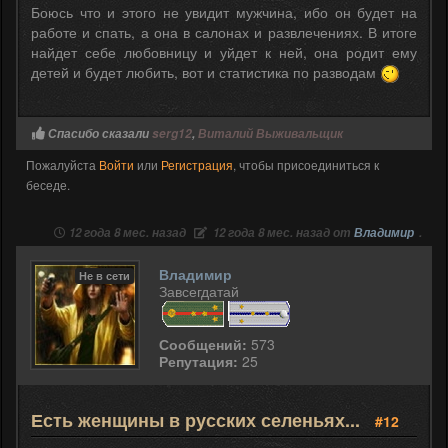
Боюсь что и этого не увидит мужчина, ибо он будет на
работе и спать, а она в салонах и развлечениях. В итоге
найдет себе любовницу и уйдет к ней, она родит ему
детей и будет любить, вот и статистика по разводам
Спасибо сказали
serg12
,
Виталий Выживальщик
Пожалуйста
Войти
или
Регистрация
, чтобы присоединиться к
беседе.
12 года 8 мес. назад
12 года 8 мес. назад от
Владимир
.
Владимир
Не в сети
Завсегдатай
Сообщений:
573
Репутация:
25
Есть женщины в русских селеньях...
#12