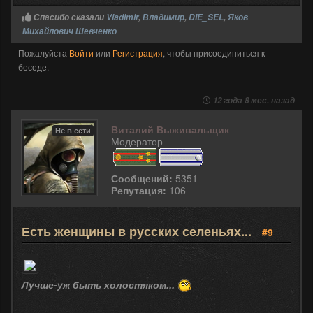
Спасибо сказали
Vladimir
,
Владимир
,
DIE_SEL
,
Яков
Михайлович Шевченко
Пожалуйста
Войти
или
Регистрация
, чтобы присоединиться к
беседе.
12 года 8 мес. назад
Виталий Выживальщик
Не в сети
Модератор
Сообщений:
5351
Репутация:
106
Есть женщины в русских селеньях...
#9
Лучше-уж быть холостяком...