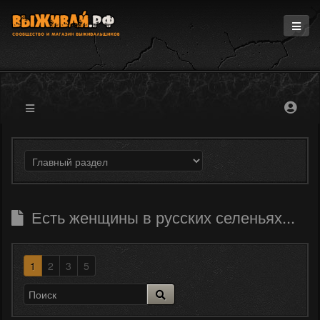
Главная
Информация
Магазин
Блоги
Форум
Есть женщины в русских селеньях...
1
2
3
5