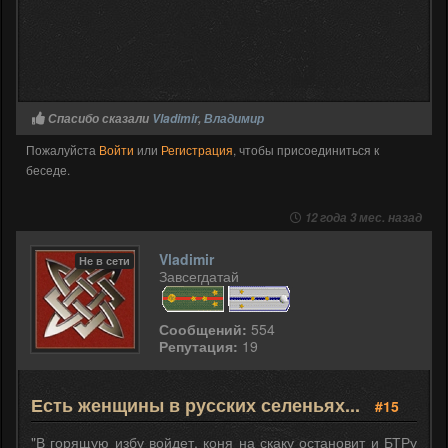
Спасибо сказали
Vladimir
,
Владимир
Пожалуйста
Войти
или
Регистрация
, чтобы присоединиться к
беседе.
12 года 3 мес. назад
Vladimir
Не в сети
Завсегдатай
Сообщений:
554
Репутация:
19
Есть женщины в русских селеньях...
#15
"В горящую избу войдет, коня на скаку остановит и БТРу