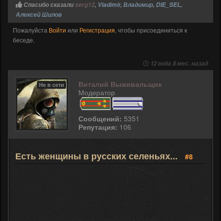
Спасибо сказали
serg12
,
Vladimir
,
Владимир
,
DIE_SEL
,
Алексей Шилов
Пожалуйста
Войти
или
Регистрация
, чтобы присоединиться к
беседе.
12 года 8 мес. назад
Виталий Выживальщик
Не в сети
Модератор
Сообщений:
5351
Репутация:
106
Есть женщины в русских селеньях...
#8