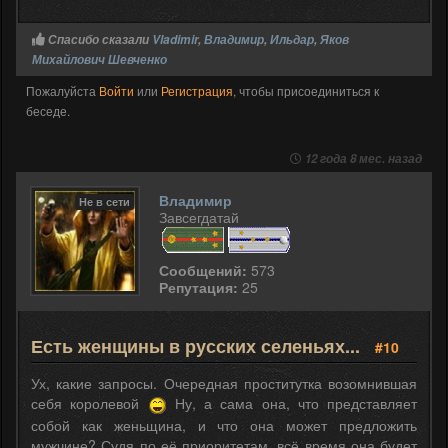
Спасибо сказали
Vladimir
,
Владимир
,
Ильдар
,
Яков
Михайлович Шевченко
Пожалуйста
Войти
или
Регистрация
, чтобы присоединиться к
беседе.
12 года 8 мес. назад
Владимир
Не в сети
Завсегдатай
Сообщений:
573
Репутация:
25
Есть женщины в русских селеньях...
#10
Ух, какие запросы. Очередная проститутка возомнившая
себя королевой
Ну, а сама она, что представляет
собой как женьщина, и что она может предложить
мужчине? Судя по её приоритетам, всё время она будет