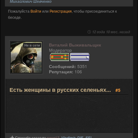
Михайлович Шевченко
Пожалуйста
Войти
или
Регистрация
, чтобы присоединиться к
беседе.
12 года 10 мес. назад
Виталий Выживальщик
Не в сети
Модератор
Сообщений:
5351
Репутация:
106
Есть женщины в русских селеньях...
#5
Спасибо сказали
serg12
,
Vladimir
,
DIE_SEL