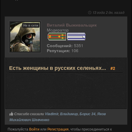
13 года 2 дн. назад
Виталий Выживальщик
Не в сети
Модератор
Сообщений:
5351
Репутация:
106
Есть женщины в русских селеньях...
#2
Спасибо сказали
Vladimir
,
Владимир
,
Борис 34
,
Яков
Михайлович Шевченко
Пожалуйста
Войти
или
Регистрация
, чтобы присоединиться к