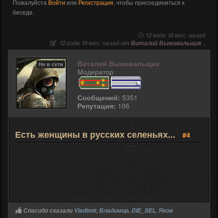
Пожалуйста
Войти
или
Регистрация
, чтобы присоединиться к
беседе.
12 года 10 мес. назад
12 года 10 мес. назад от
Виталий Выживальщик
.
Виталий Выживальщик
Не в сети
Модератор
Сообщений:
5351
Репутация:
106
Есть женщины в русских селеньях...
#4
Спасибо сказали
Vladimir
,
Владимир
,
DIE_SEL
,
Яков