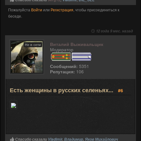
Пожалуйста
Войти
или
Регистрация
, чтобы присоединиться к
беседе.
12 года 9 мес. назад
Виталий Выживальщик
Не в сети
Модератор
Сообщений:
5351
Репутация:
106
Есть женщины в русских селеньях...
#6
Спасибо сказали
Vladimir
,
Владимир
,
Яков Михайлович