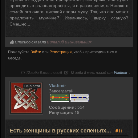
проводить в салонах красоты, и в развлечениях. Никакого
семейного очага, никакой опоры мужу. Так, что она может
предложить мужчине? Извиняюсь, дырку ссаную?
Смешно...
Спасибо сказали
Виталий Выживальщик
Пожалуйста
Войти
или
Регистрация
, чтобы присоединиться к
беседе.
12 года 8 мес. назад
12 года 8 мес. назад от
Vladimir
.
Vladimir
Не в сети
Завсегдатай
Сообщений:
554
Репутация:
19
Есть женщины в русских селеньях...
#11