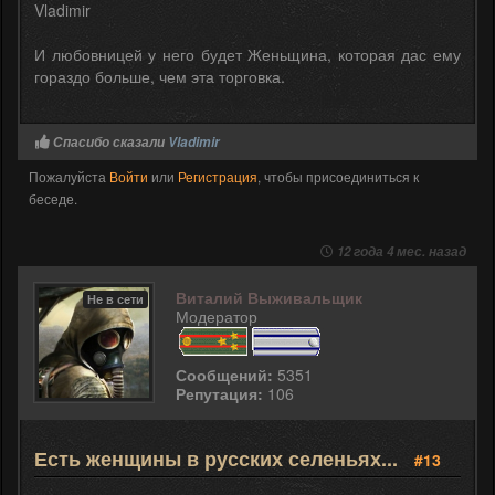
Vladimir
И любовницей у него будет Женьщина, которая дас ему
гораздо больше, чем эта торговка.
Спасибо сказали
Vladimir
Пожалуйста
Войти
или
Регистрация
, чтобы присоединиться к
беседе.
12 года 4 мес. назад
Виталий Выживальщик
Не в сети
Модератор
Сообщений:
5351
Репутация:
106
Есть женщины в русских селеньях...
#13