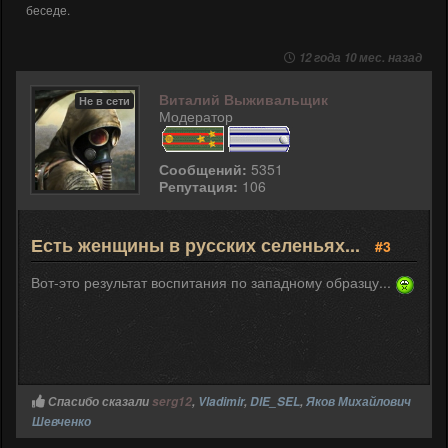
беседе.
12 года 10 мес. назад
Виталий Выживальщик
Не в сети
Модератор
Сообщений:
5351
Репутация:
106
Есть женщины в русских селеньях...
#3
Вот-это результат воспитания по западному образцу...
Спасибо сказали
serg12
,
Vladimir
,
DIE_SEL
,
Яков Михайлович
Шевченко