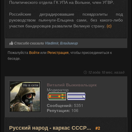
Политического отдела ГК УПА на Волыни, член УГВР.
Российские деградировавшие псевдоэлиты под
руководством пьянчуги-Ельцина сами, без какого-либо
участия бандеровцев развалили Великую страну.
(c)
Спасибо сказали
Vladimir
,
Владимир
Пожалуйста
Войти
или
Регистрация
, чтобы присоединиться к
беседе.
12 года 10 мес. назад
Виталий Выживальщик
Не в сети
Модератор
Сообщений:
5351
Репутация:
106
Русский народ - каркас СССР...
#2