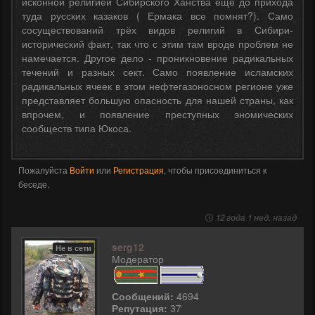
исконной религией Сибирского Ханства ещё до прихода
туда русских казаков ( Ермака все помнят?). Само
сосуществований трёх видов религий в Сибири-
исторический факт, так что с этим там вроде проблем не
намечается. Другое дело - проникновение радикальных
течений и разных сект. Само появление исламских
радикальных ячеек в этом нефтегазоносном регионе уже
представляет большую опасность для нашей страны, как
впрочем, и появление преступных эномических
сообществ типа Юкоса.
Пожалуйста
Войти
или
Регистрация
, чтобы присоединиться к
беседе.
12 года 1 нед. назад
serg12
Не в сети
Модератор
Сообщений:
4694
Репутация:
37