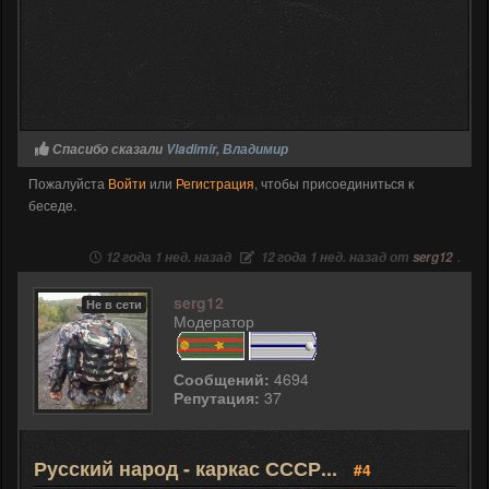
Спасибо сказали
Vladimir
,
Владимир
Пожалуйста
Войти
или
Регистрация
, чтобы присоединиться к
беседе.
12 года 1 нед. назад
12 года 1 нед. назад от
serg12
.
serg12
Не в сети
Модератор
Сообщений:
4694
Репутация:
37
Русский народ - каркас СССР...
#4