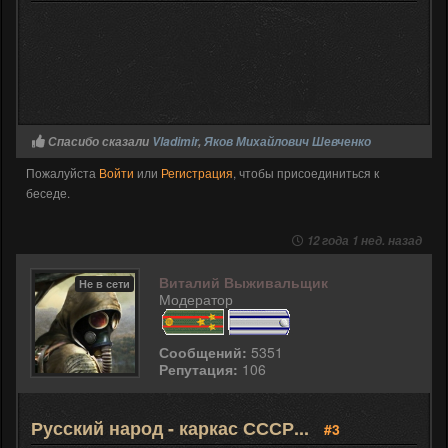
Спасибо сказали
Vladimir
,
Яков Михайлович Шевченко
Пожалуйста
Войти
или
Регистрация
, чтобы присоединиться к
беседе.
12 года 1 нед. назад
Виталий Выживальщик
Не в сети
Модератор
Сообщений:
5351
Репутация:
106
Русский народ - каркас СССР...
#3