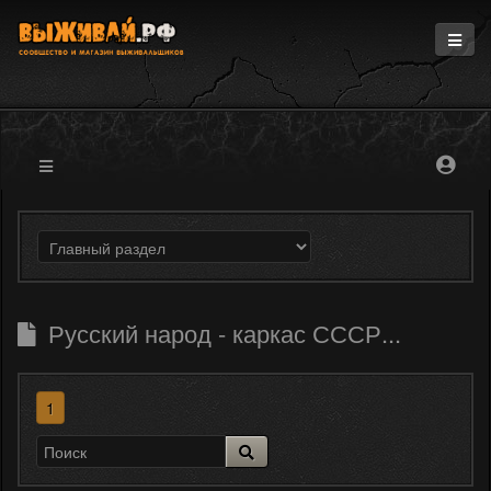
Главная
Информация
Магазин
Блоги
Форум
Русский народ - каркас СССР...
1