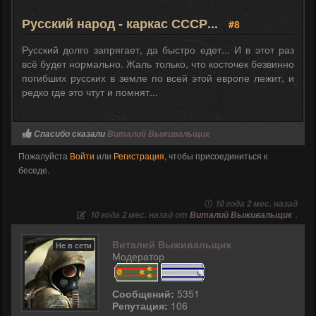
Русский народ - каркас СССР...
#8
Русский долго запрягает, да быстро едет... И в этот раз
всё будет нормально. Жаль только, что косточек безвинно
погибших русских в земле по всей этой европе лежит, и
редко где это чтут и помнят...
Спасибо сказали
Виталий Выживальщик
Пожалуйста
Войти
или
Регистрация
, чтобы присоединиться к
беседе.
10 года 2 мес. назад
10 года 2 мес. назад от
Виталий Выживальщик
.
Виталий Выживальщик
Не в сети
Модератор
Сообщений:
5351
Репутация:
106