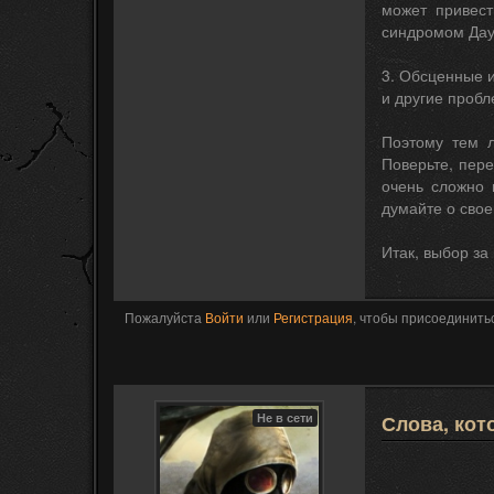
может привес
синдромом Дау
3. Обсценные и
и другие пробл
Поэтому тем л
Поверьте, пере
очень сложно 
думайте о свое
Итак, выбор за
Пожалуйста
Войти
или
Регистрация
, чтобы присоединитьс
Не в сети
Слова, кот