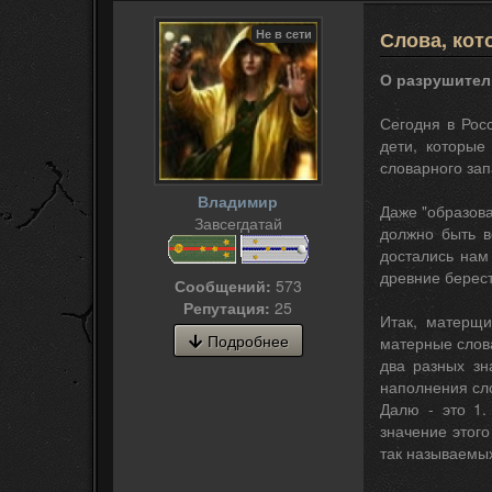
Не в сети
Слова, кот
О разрушител
Сегодня в Рос
дети, которые
словарного зап
Владимир
Даже "образова
Завсегдатай
должно быть в
достались нам 
древние берес
Сообщений:
573
Репутация:
25
Итак, матерщи
Подробнее
матерные слова
два разных зн
наполнения сло
Далю - это 1.
значение этог
так называемы