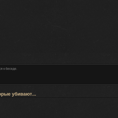
я к беседе.
орые убивают...