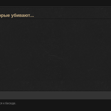
орые убивают...
я к беседе.