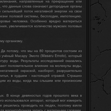
заклинания, направленные на прекращение или
, что данные слова означают детородные органы
е сильнейший поток негативной энергии на свои
лезни половой системы, бесплодие, импотенцию.
ровье человека. Особенно вредно материться
ния, увеличивается количество мужских половых
ему организму.
 Да потому, что мы на 80 процентов состоим из
й учёный Масару Эмото (Masaru Emoto), который
туру воды. Результаты исследований оказались
вают положительное влияние на молекулы воды,
негативной окраской, наоборот, разрушительно
питья, в худшем - настоящей отравой. Страшно
ящим из воды, когда мы слышим или произносим
ых. В конце девяностых годов прошлого века в
го использовался аппарат, который мог измерить
е решились проводить на людях, поэтому взяли
учала магнитофонная запись с матерными словами.