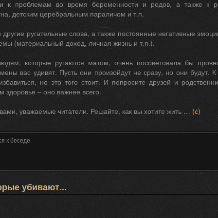
ти к проблемам во время беременности и родов, а также к р
на, детским церебральным параличом и т.п.
 другие ругательные слова, а также постоянные негативные эмоци
емы (материальный доход, личная жизнь и т.п.).
юдям, которые ругаются матом, очень посоветовала бы провес
мены вас удивят. Пусть они произойдут не сразу, но они будут. 
избавиться, но это того стоит. И попросите друзей и родственн
м здоровье – оно важнее всего.
 вами, уважаемые читатели. Решайте, как вы хотите жить …
(с)
я к беседе.
орые убивают...