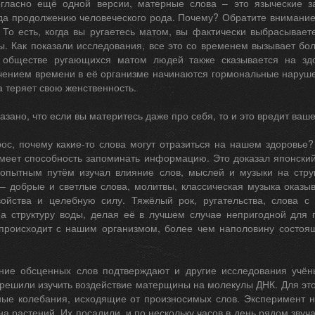
огласно ещё одной версии, матерные слова – это языческие 
да продолжению человеческого рода. Почему? Обратите внимание
. То есть, когда вы ругаетесь матом, вы фактически выбрасывает
ы. Как показали исследования, все это со временем вызывает бо
 обществе ругающихся матом людей также сказывается на здо
чением времени в её организме начинаются гормональные наруше
а теряет свою женственность.
казано, что если вы материтесь даже про себя, то и это вредит ваш
рос, почему какие-то слова могут отразиться на нашем здоровье?
имеет способность запоминать информацию. Это доказал японски
 опытным путём изучал влияние слов, мыслей и музыки на струк
 добрые и светлые слова, молитвы, классическая музыка оказы
ойства и целебную силу. Тяжёлый рок, ругательства, слова с 
на структуру воды, делая её в лучшем случае непригодной для 
 происходит с нашим организмом, более чем наполовину состо
ние обсценных слов подтверждают и другие исследования учён
решили изучить воздействие матерщины на молекулы ДНК. Для это
ные колебания, исходящие от произносимых слов. Эксперимент н
на растений. Их посадили, и по нескольку часов в день рядом зв