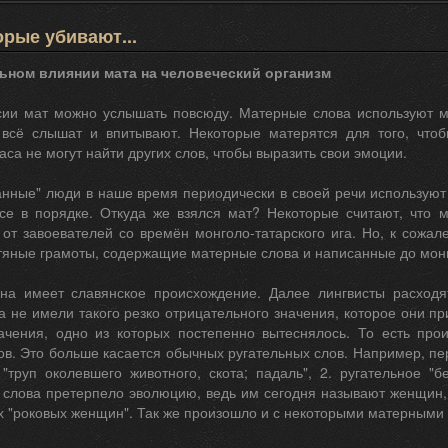
орые убивают...
ьном влиянии мата на человеческий организм
сии мат можно услышать повсюду. Матерные слова используют 
 всё слышат и впитывают. Некоторые матерятся для того, чтобы
аса не могут найти других слов, чтобы выразить свои эмоции.
нные" люди в наше время периодически в своей речи используют м
се в порядке. Откуда же взялся мат? Некоторые считают, что
от завоевателей со времён монголо-татарского ига. Но, к сожал
тяные грамоты, содержащие матерные слова и написанные до монг
на имеет славянское происхождение. Далее лингвисты расходя
 не имели такого резко отрицательного значения, которое они п
ачения, одно из которых постепенно вытеснялось. То есть пр
в. Это больше касается обычных ругательных слов. Например, пе
 "труп околевшего животного, скота; падаль", 2. ругательное "
о слова претерпело эволюцию, ведь им сегодня называют женщин
х "роковых женщин". Так же произошло и с некоторыми матерными