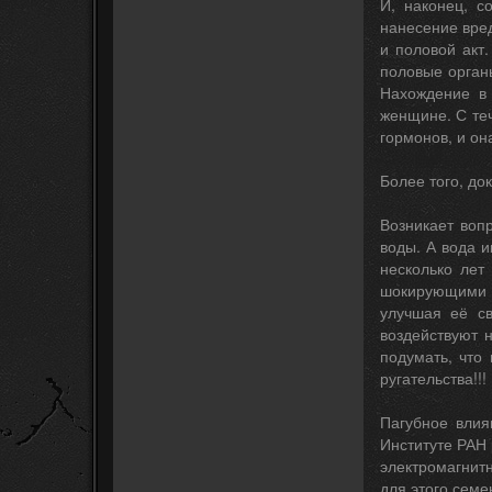
И, наконец, с
нанесение вре
и половой акт
половые орган
Нахождение в
женщине. С те
гормонов, и он
Более того, до
Возникает воп
воды. А вода 
несколько лет
шокирующими –
улучшая её св
воздействуют 
подумать, что
ругательства!!!
Пагубное влия
Институте РАН 
электромагнит
для этого семе