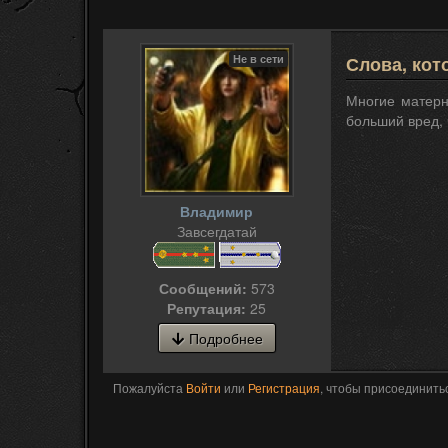
Не в сети
Слова, кот
Многие матерн
больший вред, 
Владимир
Завсегдатай
Сообщений:
573
Репутация:
25
Подробнее
Пожалуйста
Войти
или
Регистрация
, чтобы присоединитьс