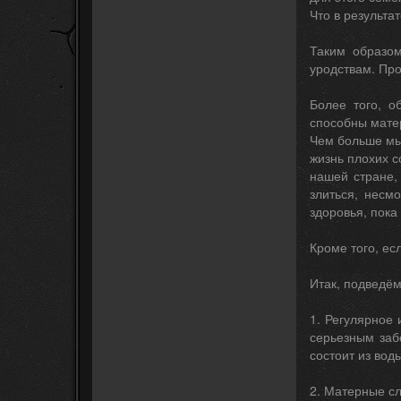
Что в результа
Таким образом
уродствам. Про
Более того, о
способны матер
Чем больше мы
жизнь плохих с
нашей стране,
злиться, несм
здоровья, пока
Кроме того, ес
Итак, подведём
1. Регулярное
серьезным заб
состоит из вод
2. Матерные сл