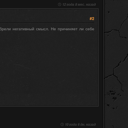
12 года 8 мес. назад
#2
брели негативный смысл. Не причиняет ли себе
10 года 6 дн. назад