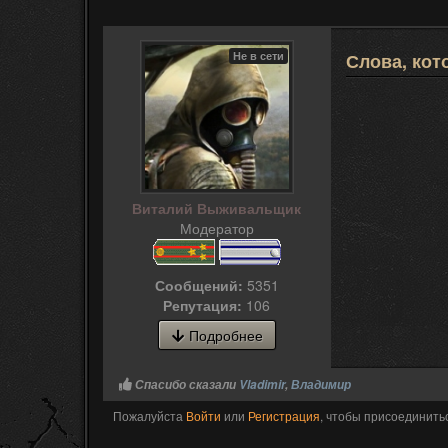
Не в сети
Слова, кот
Виталий Выживальщик
Модератор
Сообщений:
5351
Репутация:
106
Подробнее
Спасибо сказали
Vladimir
,
Владимир
Пожалуйста
Войти
или
Регистрация
, чтобы присоединитьс