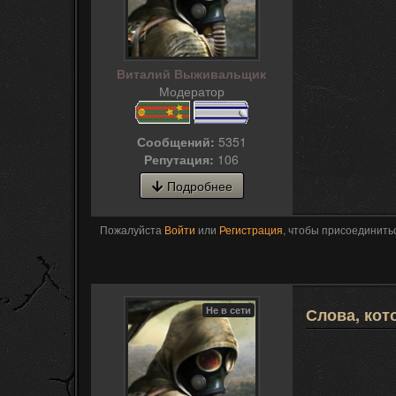
Виталий Выживальщик
Модератор
Сообщений:
5351
Репутация:
106
Подробнее
Пожалуйста
Войти
или
Регистрация
, чтобы присоединитьс
Не в сети
Слова, кот