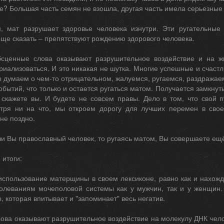
те? Большая часть семян не взошла, другая часть имела серьезные
, мат разрушает здоровье человека изнутри. Эти ругательные
ще сказать – препятствуют рождению здорового человека.
бсценные слова оказывают разрушительное воздействие и на 
иализоваться. И это никакая не шутка. Многие успешные и счастл
 думаем о чем-то отрицательном, жалуемся, ругаемся, раздражаем
обытий, что только и остается ругаться матом. Получается замкнуты
 скажете вы. И будете не совсем правы. Дело в том, что свой 
отря ни на что, мы откроем дорогу для лучших перемен в сво
 не поздно.
ли Вы православный человек, то ругаясь матом, Вы совершаете ещё
 итоги:
 использование матерщины в своем лексиконе, равно как и нахож
олеваниям мочеполовой системы как у мужчин, так и у женщин. 
ы, которая впитывает и "запоминает" весь негатив.
ова оказывают разрушительное воздействие на молекулу ДНК чело