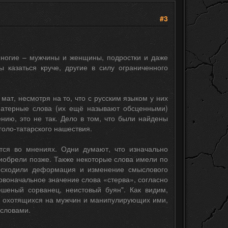
#3
многие – мужчины и женщины, подростки и даже
 казаться круче, другие в силу ограниченного
ат, несмотря на то, что с русским языком у них
 матерные слова (их ещё называют обсценными)
ению, это не так. Дело в том, что были найдены
оло-татарского нашествия.
тся во мнениях. Одни думают, что изначально
риобрели позже. Также некоторые слова имели по
оисходили деформация и изменение смыслового
рвоначальное значение слова «стерва», согласно
бешеный сорванец, неистовый буян". Как видим,
, охотящихся на мужчин и манипулирующих ими,
 словами.