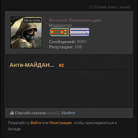
12 года 6 мес. назад
Виталий Выживальщик
Не в сети
Модератор
Сообщений:
5351
Репутация:
106
Анти-МАЙДАН...
#2
Спасибо сказали
serg12
,
Vladimir
Пожалуйста
Войти
или
Регистрация
, чтобы присоединиться к
беседе.