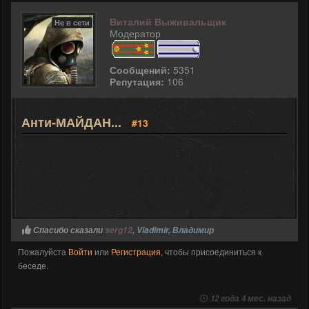
Виталий Выживальщик
Не в сети
Модератор
Сообщений:
5351
Репутация:
106
Анти-МАЙДАН...
#13
Спасибо сказали
serg12
,
Vladimir
,
Владимир
Пожалуйста
Войти
или
Регистрация
, чтобы присоединиться к
беседе.
12 года 4 мес. назад