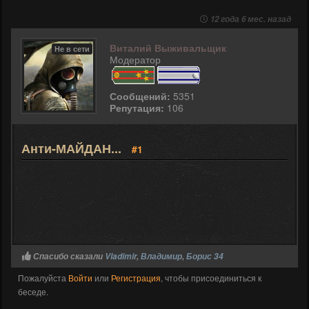
12 года 6 мес. назад
Виталий Выживальщик
Не в сети
Модератор
Сообщений:
5351
Репутация:
106
Анти-МАЙДАН...
#1
Спасибо сказали
Vladimir
,
Владимир
,
Борис 34
Пожалуйста
Войти
или
Регистрация
, чтобы присоединиться к
беседе.