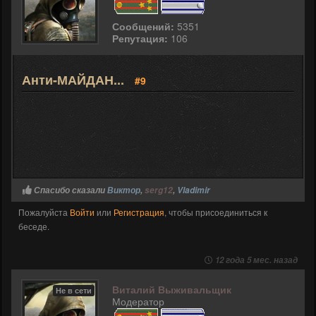
Сообщений:
5351
Репутация:
106
Анти-МАЙДАН...
#9
Спасибо сказали
Виктор
,
serg12
,
Vladimir
Пожалуйста
Войти
или
Регистрация
, чтобы присоединиться к
беседе.
12 года 5 мес. назад
Виталий Выживальщик
Не в сети
Модератор