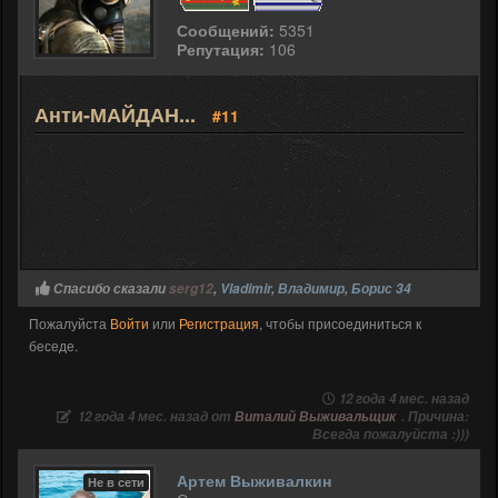
Сообщений:
5351
Репутация:
106
Анти-МАЙДАН...
#11
Спасибо сказали
serg12
,
Vladimir
,
Владимир
,
Борис 34
Пожалуйста
Войти
или
Регистрация
, чтобы присоединиться к
беседе.
12 года 4 мес. назад
12 года 4 мес. назад от
Виталий Выживальщик
. Причина:
Всегда пожалуйста :)))
Артем Выживалкин
Не в сети