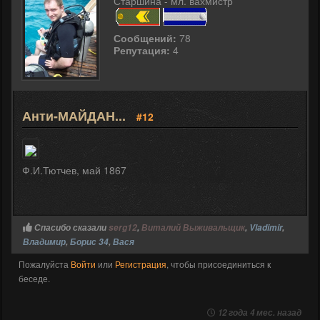
Старшина - мл. вахмистр
Сообщений:
78
Репутация:
4
Анти-МАЙДАН...
#12
Ф.И.Тютчев, май 1867
Спасибо сказали
serg12
,
Виталий Выживальщик
,
Vladimir
,
Владимир
,
Борис 34
,
Вася
Пожалуйста
Войти
или
Регистрация
, чтобы присоединиться к
беседе.
12 года 4 мес. назад