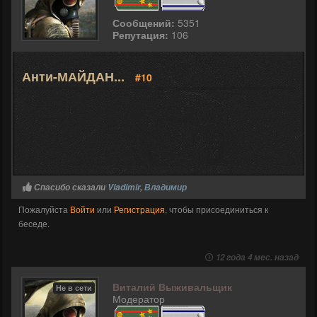
Сообщений:
5351
Репутация:
106
Анти-МАЙДАН...
#10
Спасибо сказали
Vladimir
,
Владимир
Пожалуйста
Войти
или
Регистрация
, чтобы присоединиться к
беседе.
12 года 4 мес. назад
Виталий Выживальщик
Не в сети
Модератор