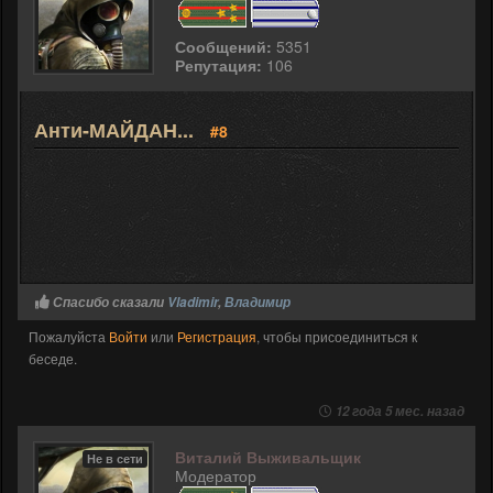
Сообщений:
5351
Репутация:
106
Анти-МАЙДАН...
#8
Спасибо сказали
Vladimir
,
Владимир
Пожалуйста
Войти
или
Регистрация
, чтобы присоединиться к
беседе.
12 года 5 мес. назад
Виталий Выживальщик
Не в сети
Модератор