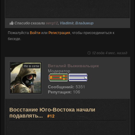
Спасибо сказали
serg12
,
Vladimir
,
Владимир
Пожалуйста
Войти
или
Регистрация
, чтобы присоединиться к
беседе.
12 года 4 мес. назад
Виталий Выживальщик
Не в сети
Модератор
Сообщений:
5351
Репутация:
106
Восстание Юго-Востока начали
подавлять...
#12