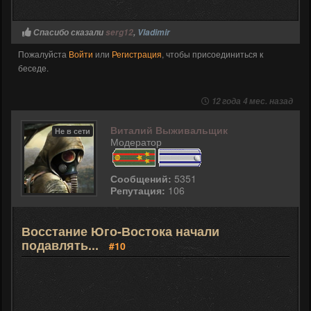
Спасибо сказали
serg12
,
Vladimir
Пожалуйста
Войти
или
Регистрация
, чтобы присоединиться к
беседе.
12 года 4 мес. назад
Виталий Выживальщик
Не в сети
Модератор
Сообщений:
5351
Репутация:
106
Восстание Юго-Востока начали
подавлять...
#10