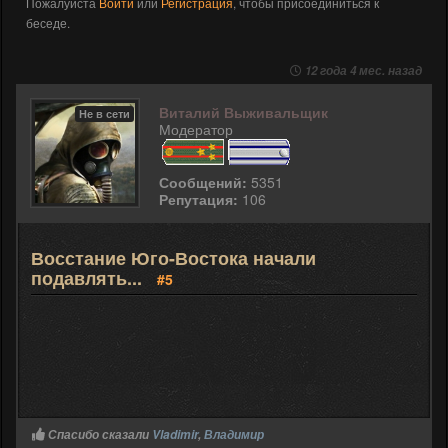
Пожалуйста
Войти
или
Регистрация
, чтобы присоединиться к
беседе.
12 года 4 мес. назад
Виталий Выживальщик
Не в сети
Модератор
Сообщений:
5351
Репутация:
106
Восстание Юго-Востока начали
подавлять...
#5
Спасибо сказали
Vladimir
,
Владимир