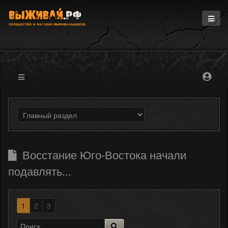
Главная
Информация
Магазин
Блоги
Форум
Восстание Юго-Востока начали
подавлять...
1
2
3