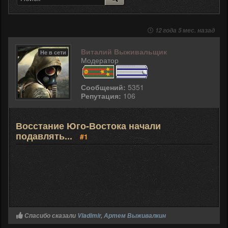
12 года 5 мес. назад
Виталий Выживальщик
Не в сети
Модератор
Сообщений:
5351
Репутация:
106
Восстание Юго-Востока начали
подавлять...
#1
Спасибо сказали
Vladimir
,
Артем Выживалкин