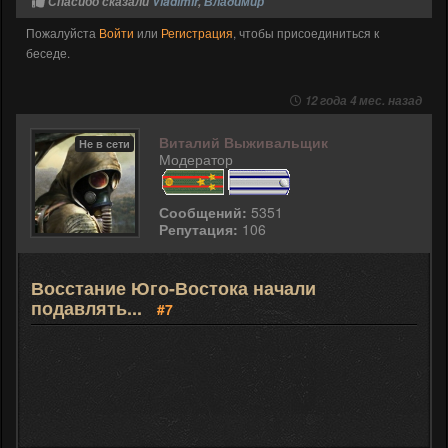
Спасибо сказали
Vladimir
,
Владимир
Пожалуйста
Войти
или
Регистрация
, чтобы присоединиться к
беседе.
12 года 4 мес. назад
Виталий Выживальщик
Не в сети
Модератор
Сообщений:
5351
Репутация:
106
Восстание Юго-Востока начали
подавлять...
#7