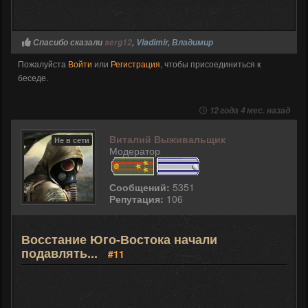
Спасибо сказали
serg12
,
Vladimir
,
Владимир
Пожалуйста
Войти
или
Регистрация
, чтобы присоединиться к
беседе.
12 года 4 мес. назад
Виталий Выживальщик
Не в сети
Модератор
Сообщений:
5351
Репутация:
106
Восстание Юго-Востока начали
подавлять...
#11