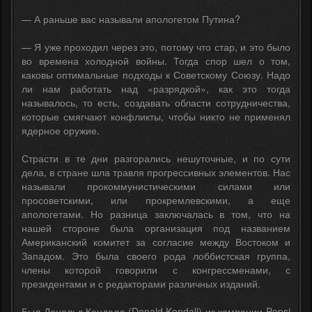
— А раньше вас называли апологетом Путина?
— Я уже проходил через это, потому что стар, и это было
во времена холодной войны. Тогда спор шел о том,
каковы оптимальные подходы к Советскому Союзу. Надо
ли нам работать над «разрядкой», как это тогда
называлось, то есть, создавать области сотрудничества,
которые смягчают конфликты, чтобы никто не применял
ядерное оружие.
Страсти в те дни разгорались нешуточные, и по сути
дела, в стране шла травля прогрессивных элементов. Нас
называли прокоммунистическими силами или
просоветскими, или прокремлевскими, а еще
апологетами. Но разница заключалась в том, что на
нашей стороне была организация под названием
Американский комитет за согласие между Востоком и
Западом. Это была своего рода лоббистская группа,
члены которой говорили с конгрессменами, с
президентами и с редакторами различных изданий.
Был Дональд Кендалл (Donald Kendall) из компании Pepsi