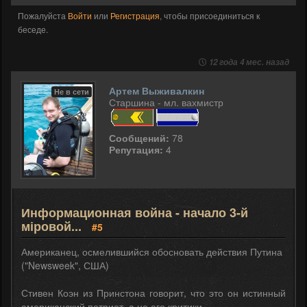
Пожалуйста
Войти
или
Регистрация
, чтобы присоединиться к
беседе.
12 года 4 мес. назад
Артем Выживалкин
Не в сети
Старшина - мл. вахмистр
Сообщений:
78
Репутация:
4
Информационная война - начало 3-й
міровой...
#5
Американец, осмелившийся обосновать действия Путина
("Newsweek", США)
Стивен Коэн из Принстона говорит, что это он истинный
американский патриот, а не его критики.