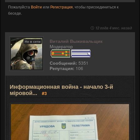
Пожалуйста
Войти
или
Регистрация
, чтобы присоединиться к
беседе.
12 года 4 мес. назад
Виталий Выживальщик
Не в сети
Модератор
Сообщений:
5351
Репутация:
106
Информационная война - начало 3-й
міровой...
#3