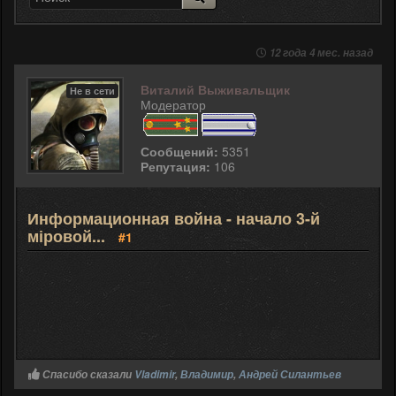
12 года 4 мес. назад
Виталий Выживальщик
Не в сети
Модератор
Сообщений:
5351
Репутация:
106
Информационная война - начало 3-й
міровой...
#1
Спасибо сказали
Vladimir
,
Владимир
,
Андрей Силантьев