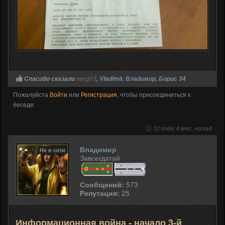
Спасибо сказали
serg12
,
Vladimir
,
Владимир
,
Борис 34
Пожалуйста
Войти
или
Регистрация
, чтобы присоединиться к
беседе.
12 года 4 мес. назад
Владимир
Не в сети
Завсегдатай
Сообщений:
573
Репутация:
25
Информационная война - начало 3-й