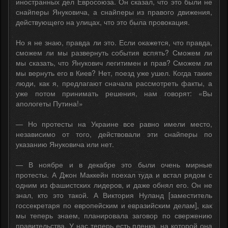
иностранных дел Евросоюза. Он сказал, что это были не
снайперы Януковича, а снайперы из правого движения,
действующего на улицах, что это была провокация.
Но я не знаю, правда ли это. Если окажется, что правда,
сможем ли мы развернуть события вспять? Сможем ли
мы сказать, что Янукович легитимен и прав? Сможем ли
мы вернуть его в Киев? Нет, поезд уже ушел. Когда такие
люди, как я, предлагают сначала рассмотреть факты, а
уже потом принимать решения, нам говорят: «Вы
апологеты Путина!»
— Но протесты на Украине все равно имели место,
независимо от того, действовали эти снайперы по
указанию Януковича или нет.
— В ноябре и в декабре это были очень мирные
протесты. А Джон Маккейн поехал туда и встал рядом с
одним из фашистских лидеров, и даже обнял его. Он не
знал, кто это такой. А Виктория Нуланд [заместитель
госсекретаря по европейским и евразийским делам], как
мы теперь знаем, планировала заговор по свержению
правительства. У нас теперь есть пленка, на которой она