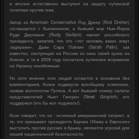
и вполне естественно выступил на защиту путинской
политики против геев.
Автор из American Conservative Род Дреер (Rod Dreher)
соглашается с Бьюкененом, а бывший мэр Нью-Йорка
Руди Джулиани (Rudy Giuliani) хвалит российского
президента, заявляя, что это «тот человек, каких зовут
лидерами». Даже Сара Пэйлин (Sarah Palin), как
известно, смотрящая на Россию из окна своей кухни на
Аляске, и та в 2008 году посчитала путинское вторжение
на Украину неизбежным.
Но хотя мнения этих людей остаются в основном без
комментариев, Коэна подвергли всеобщему осмеянию,
назвав апологетом Путина. А вот бывший спикер палаты
представителей Ньют Гингрич (Newt Gingrich) его
поддержал (кто бы мог подумать!).
Коэн говорит, что он - истинный американский патриот, а
те, кто призывает президента Барака Обаму и Евросоюз
выступить против русских в Крыму, являются угрозой для
нашей национальной безопасности.