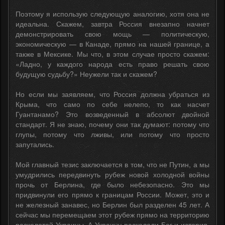
Поэтому я использую следующую аналогию, хотя она не
идеальна. Скажем, завтра Россия внезапно начнет
демонстрировать свою мощь — политическую,
экономическую — в Канаде, прямо на нашей границе, а
также в Мексике. Мы что, в этом случае просто скажем:
«Ладно, у каждого народа есть право решать свою
будущую судьбу?» Неужели так и скажем?
Но если мы заявляем, что Россия должна убраться из
Крыма, что само по себе нелепо, то как насчет
Гуантанамо? Это возведенный в абсолют двойной
стандарт. Я не знаю, почему они так думают: потому что
глупы, потому что лживы, или потому что просто
запутались.
Мой главный тезис заключается в том, что не Путин, а мы
умудрились передвинуть рубеж новой холодной войны
прочь от Берлина, где было небезопасно. Это мы
придвинули его прямо к границам России. Может, это и
не железный занавес, но Берлин был разделен 45 лет. А
сейчас мы перемещаем этот рубеж прямо на территорию
расколотой Украины. А Украину раскололи Бог и история,