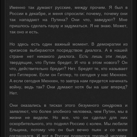
Именно так думают русские, между прочим. Я был в
России в декабре, и меня спросили: почему, почему они
так нападают на Путина? Они что, завидуют? Мне
пришлось сделать паузу и задуматься. Я не знаю. Может,
так оно и есть.
Но здесь есть один важный момент. В демократии из
кризисов выбираются посредством диалога. А в нашей
стране нет никакого диалога. Есть лишь эти люди,
твердящие, что Путин бредит. И что в этом нового? Он
что, действительно бредит? Нет. Бредят те, кто называет
его Гитлером. Если он Гитлер, то сегодня у нас Мюнхен.
А если сегодня Мюнхен, то завтра нам придется начинать
войну, ведь так? Они думают хотя бы на шаг вперед?
Нет.
Они оказались в тисках этого безумного синдрома и
заявляют, что более злобного человека, чем Путин, мы в
жизни не видели. Но все, что он сделал для них
оскорбительного, это поднял Россию с колен. Мы любили
Ельцина, потому что он был вечно пьян и со всем
соглашался. И вот в России появился трезвый человек,