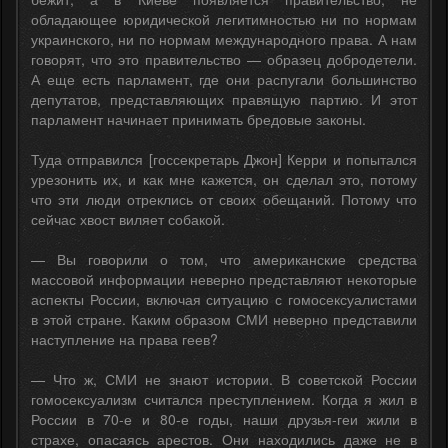
обладающее юридической легитимностью ни по нормам
украинского, ни по нормам международного права. А нам
говорят, что это правительство — образец добродетели.
А еще есть парламент, где они распугали большинство
депутатов, представляющих правящую партию. И этот
парламент начинает принимать бредовые законы.
Туда отправился [госсекретарь Джон] Керри и попытался
урезонить их, и как мне кажется, он сделал это, потому
что эти люди отреклись от своих обещаний. Потому что
сейчас хвост виляет собакой.
— Вы говорили о том, что американские средства
массовой информации неверно представляют некоторые
аспекты России, включая ситуацию с гомосексуалистами
в этой стране. Каким образом СМИ неверно представили
наступление на права геев?
— Что ж, СМИ не знают истории. В советской России
гомосексуализм считался преступлением. Когда я жил в
России в 70-е и 80-е годы, наши друзья-геи жили в
страхе, опасаясь арестов. Они находились даже не в