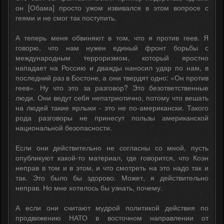
он [Обама] просто ужом извивался в этом вопросе с
геями и не смог так поступить.
А теперь меня обвиняют в том, что я против геев. Я
говорю, что нам нужен единый фронт борьбы с
международным терроризмом, который яростно
нападает на Россию и дважды наносил удар по нам, в
последний раз в Бостоне, а они твердят одно: «Он против
геев». Ну что это за разговор? Это безответственные
люди. Они ведут себя непатриотично, потому что вешать
на людей такие ярлыки - это не по-американски. Такого
рода разговоры не принесут пользы американской
национальной безопасности.
Если они действительно не согласны со мной, пусть
опубликуют какой-то материал, где говорится, что Коэн
неправ в том и в этом, и что смотреть на это надо так и
так. Это было бы здорово. Может, я действительно
неправ. Но мне хотелось бы узнать, почему.
А если они считают мудрой политикой действия по
продвижению НАТО в восточном направлении от