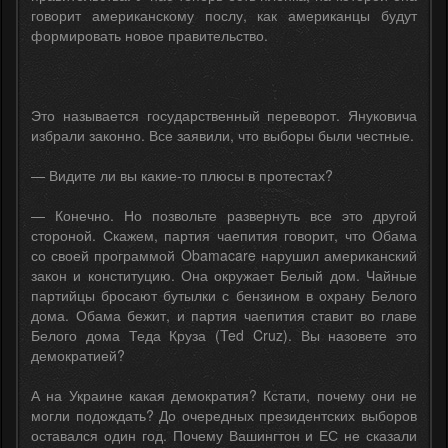
говорит американскому послу, как американцы будут
формировать новое правительство.
Это называется государственный переворот. Януковича
избрали законно. Все заявили, что выборы были честные.
— Видите ли вы какие-то плюсы в протестах?
— Конечно. Но позвольте развернуть все это другой
стороной. Скажем, партия чаепития говорит, что Обама
со своей программой Obamacare нарушил американский
закон и конституцию. Она окружает Белый дом. Чайные
партийцы бросают бутылки с бензином в охрану Белого
дома. Обама бежит, и партия чаепития ставит во главе
Белого дома Теда Круза (Ted Cruz). Вы назовете это
демократией?
А на Украине какая демократия? Кстати, почему они не
могли подождать? До очередных президентских выборов
оставался один год. Почему Вашингтон и ЕС не сказали