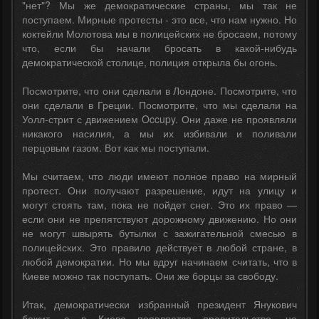
"нет"? Мы же демократические страны, мы так не
поступаем. Мирные протесты - это все, что нам нужно. Но
коктейли Молотова мы в полицейских не бросаем, потому
что, если бы начали бросать в какой-нибудь
демократической столице, полиция открыла бы огонь.
Посмотрите, что они сделали в Лондоне. Посмотрите, что
они сделали в Греции. Посмотрите, что мы сделали на
Уолл-стрит с движением Occupy. Они даже не проявляли
никакого насилия, а мы их избивали и поливали
перцовым газом. Вот как мы поступали.
Мы считаем, что люди имеют полное право на мирный
протест. Они получают разрешение, идут на улицу и
могут стоять там, пока не пойдет снег. Это их право —
если они не препятствуют дорожному движению. Но они
не могут швырять бутылки с зажигательной смесью в
полицейских. Это правило действует в любой стране, в
любой демократии. Но мы вдруг начинаем считать, что в
Киеве можно так поступать. Они же борцы за свободу.
Итак, демократически избранный президент Янукович
бежит, а в Киеве появляется правительство, не