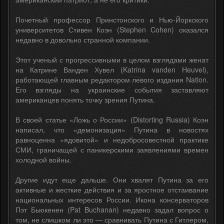
Почетный профессор Принстонского и Нью-Йоркского
университетов Стивен Коэн (Stephen Cohen) оказался
недавно в довольно странной компании.
Этот ученый с прогрессивными в целом взглядами женат
на Катрине Ванден Хувел (Katrina vanden Heuvel),
работающей главным редактором левого издания Nation.
Его взгляды на украинские события заставляют
американцев понять точку зрения Путина.
В своей статье «Ложь о России» (Distorting Russia) Коэн
написал, что «демонизация» Путина в новостях
равноценна «ядовитой» и недобросовестной практике
СМИ, граничащей с паникерскими заявлениями времен
холодной войны.
Другие идут еще дальше. Они хвалят Путина за его
активные и жесткие действия и за яростное отстаивание
национальных интересов России. Икона консерваторов
Пэт Бьюкенен (Pat Buchanan) недавно задал вопрос о
том, не слишком ли это — сравнивать Путина с Гитлером,