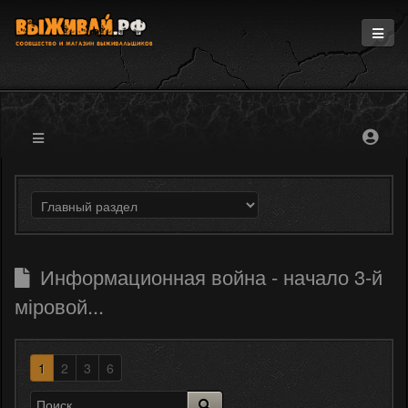
Главная
Информация
Магазин
Блоги
Форум
Информационная война - начало 3-й
міровой...
1
2
3
6