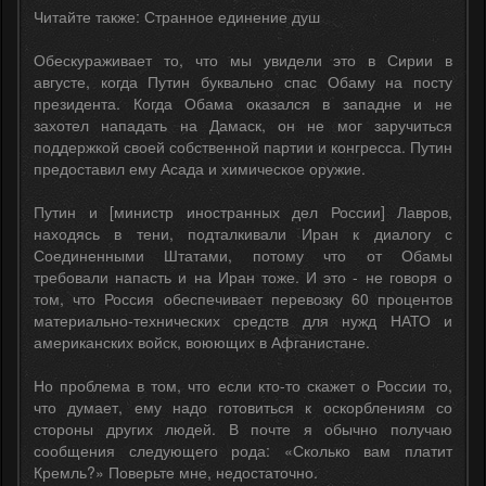
Читайте также: Странное единение душ
Обескураживает то, что мы увидели это в Сирии в
августе, когда Путин буквально спас Обаму на посту
президента. Когда Обама оказался в западне и не
захотел нападать на Дамаск, он не мог заручиться
поддержкой своей собственной партии и конгресса. Путин
предоставил ему Асада и химическое оружие.
Путин и [министр иностранных дел России] Лавров,
находясь в тени, подталкивали Иран к диалогу с
Соединенными Штатами, потому что от Обамы
требовали напасть и на Иран тоже. И это - не говоря о
том, что Россия обеспечивает перевозку 60 процентов
материально-технических средств для нужд НАТО и
американских войск, воюющих в Афганистане.
Но проблема в том, что если кто-то скажет о России то,
что думает, ему надо готовиться к оскорблениям со
стороны других людей. В почте я обычно получаю
сообщения следующего рода: «Сколько вам платит
Кремль?» Поверьте мне, недостаточно.