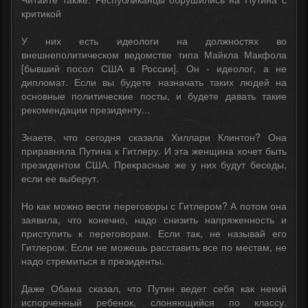
критикой
У них есть идеологи на должностях во
внешнеполитическом ведомстве типа Майкла Макфола
[бывший посол США в России]. Он - идеолог, а не
дипломат. Если вы будете назначать таких людей на
основные политические посты, и будете давать такие
рекомендации президенту...
Знаете, что сегодня сказала Хиллари Клинтон? Она
приравняла Путина к Гитлеру. И эта женщина хочет быть
президентом США. Прекрасные же у них будут беседы,
если ее выберут.
Но как можно вести переговоры с Гитлером? А потом она
заявила, что конечно, надо снизить напряженность и
приступить к переговорам. Если так, не называй его
Гитлером. Если не можешь расставить все по местам, не
надо стремиться в президенты.
Даже Обама сказал, что Путин ведет себя как некий
испорченный ребенок, слоняющийся по классу.