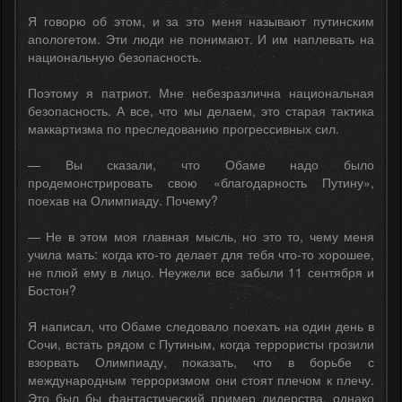
Я говорю об этом, и за это меня называют путинским
апологетом. Эти люди не понимают. И им наплевать на
национальную безопасность.
Поэтому я патриот. Мне небезразлична национальная
безопасность. А все, что мы делаем, это старая тактика
маккартизма по преследованию прогрессивных сил.
— Вы сказали, что Обаме надо было
продемонстрировать свою «благодарность Путину»,
поехав на Олимпиаду. Почему?
— Не в этом моя главная мысль, но это то, чему меня
учила мать: когда кто-то делает для тебя что-то хорошее,
не плюй ему в лицо. Неужели все забыли 11 сентября и
Бостон?
Я написал, что Обаме следовало поехать на один день в
Сочи, встать рядом с Путиным, когда террористы грозили
взорвать Олимпиаду, показать, что в борьбе с
международным терроризмом они стоят плечом к плечу.
Это был бы фантастический пример лидерства, однако