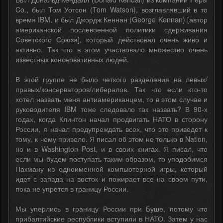
Co., был Том Уотсон (Tom Watson), возглавлявший в то
время IBM, и был Джордж Кеннан (George Kennan) [автор
американской послевоенной политики сдерживания
Советского Союза], который действовал очень живо и
активно. Так что в этом участвовало множество очень
известных консервативных людей.
В этой группе не было четкого разделения на левых/
правых/консерваторов/либералов. Так что если кто-то
хотел назвать меня антиамериканцем, то в этом случае и
руководителя IBM тоже следовало так назвать? В 90-х
годах, когда Клинтон начал продвигать НАТО в сторону
России, я начал предупреждать всех, что это приведет к
тому, к чему привело. Я писал об этом не только в Nation,
но и в Washington Post, и в своих книгах. Я писал, что
если мы будем поступать таким образом, то уподобимся
Пакману из одноименной компьютерной игры, который
идет с запада на восток и пожирает все на своем пути,
пока не упрется в границу России.
Мы уперлись в границу России при Буше, потому что
прибалтийские республики вступили в НАТО. Затем у нас