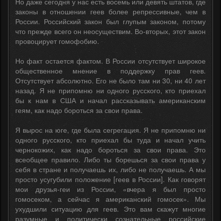
Но даже сегодня у нас есть восемь или девять штатов, где
законы в отношении геев более репрессивные, чем в
России. Российский закон был глупым законом, потому
что прежде всего он неосуществим. Во-вторых, этот закон
провоцирует гомофобию.
Но факт остается фактом. В России отсутствует широкое
общественное мнение в поддержку прав геев.
Отсутствует абсолютно. Его не было там ни 30, ни 40 лет
назад. Я не припомню ни одного русского, кто приехал
бы к нам в США и начал рассказывать американским
геям, как надо бороться за свои права.
Я вырос на юге, где была сегрегация. Я не припомню ни
одного русского, кто приехал бы туда и начал учить
чернокожих, как надо бороться за свои права. Это
всеобщее правило. Либо ты борешься за свои права у
себя в стране и получаешь их, либо не получаешь. А мы
просто усугубили положение [геев в России]. Как говорят
мои друзья-геи из России, «вчера я был просто
гомосеком, а сейчас я американский гомосек». Мы
ухудшили ситуацию для геев. Это вам скажут многие
разумные и политически сознательные российские