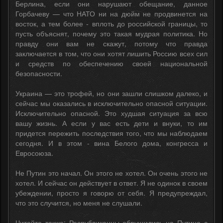
Берлина, если они нарушают обещание, данное
Горбачеву — что НАТО ни на дюйм не продвинется на
восток, а тем более - вплоть до российской границы, то
пусть объяснят, почему это такая мудрая политика. Но
правду они вам не скажут, потому что правда
заключается в том, что они хотят лишить Россию всех сил
и средств по обеспечению своей национальной
безопасности.
Украина — это трофей, но они зашли слишком далеко, и
сейчас мы оказались в исключительно опасной ситуации.
Исключительно опасной. Это худшая ситуация за всю
вашу жизнь. А если у вас есть дети и внуки, то им
придется пережить последствия того, что мы наблюдаем
сегодня. И в этом - вина Белого дома, конгресса и
Евросоюза.
Не Путин это начал. Он этого не хотел. Он очень этого не
хотел. И сейчас он действует в ответ. Я не одинок в своем
убеждении, просто я говорю от себя. Я предупреждал,
что это случится, но меня не слушали.
Читайте также: Республиканцы обрушились на Путина с