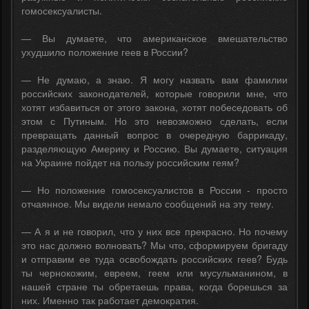
гомосексуалисты.
— Вы думаете, что американское вмешательство
ухудшило положение геев в России?
— Не думаю, а знаю. Я могу назвать вам фамилии
российских законодателей, которые говорили мне, что
хотят избавиться от этого закона, хотят побеседовать об
этом с Путиным. Но это невозможно сделать, если
превращать данный вопрос в очередную баррикаду,
разделяющую Америку и Россию. Вы думаете, ситуация
на Украине пойдет на пользу российским геям?
— Но положение гомосексуалистов в России - просто
отчаянное. Мы видели немало сообщений на эту тему.
— А я и не говорил, что у них все прекрасно. Но почему
это нас должно волновать? Мы что, сформируем бригаду
и отправим ее туда освобождать российских геев? Будь
ты чернокожим, евреем, геем или мусульманином, в
нашей стране ты обретаешь права, когда борешься за
них. Именно так работает демократия.