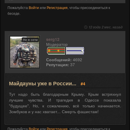
Пожалуйста
Войти
или
Регистрация
, чтобы присоединиться к
беседе.
12 года 2 мес. назад
serg12
Не в сети
Модератор
Сообщений:
4692
Репутация:
37
Майдауны уже в России...
#4
Тут надо быть благодарным Крыму. Крым встряхнул
лучшие чувства. И трагедия в Одессе показала
"будущее". Но, к сожалению, всё только начинается.
Зомбуков и у нас хватает... Смерть фашистам!
Пожалуйста
Войти
или
Регистрация
, чтобы присоединиться к