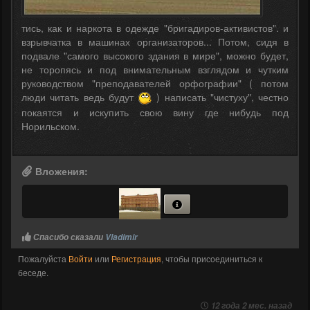
тись, как и наркота в одежде "бригадиров-активистов". и
взрывчатка в машинах организаторов... Потом, сидя в
подвале "самого высокого здания в мире", можно будет,
не торопясь и под внимательным взглядом и чутким
руководством "преподавателей орфографии" ( потом
люди читать ведь будут
) написать "чистуху", честно
покаятся и искупить свою вину где нибудь под
Норильском.
Вложения:
Спасибо сказали
Vladimir
Пожалуйста
Войти
или
Регистрация
, чтобы присоединиться к
беседе.
12 года 2 мес. назад