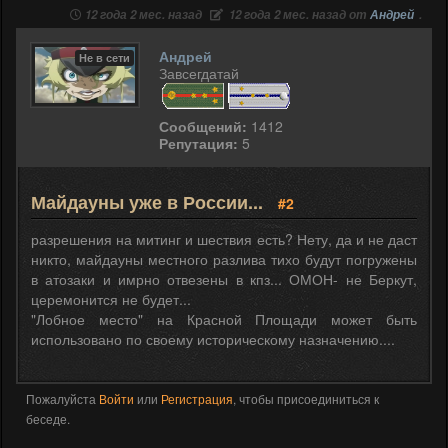
12 года 2 мес. назад
12 года 2 мес. назад от
Андрей
.
Андрей
Не в сети
Завсегдатай
Сообщений:
1412
Репутация:
5
Майдауны уже в России...
#2
разрешения на митинг и шествия есть? Нету, да и не даст
никто, майдауны местного разлива тихо будут погружены
в атозаки и имрно отвезены в кпз... ОМОН- не Беркут,
церемонится не будет...
"Лобное место" на Красной Площади может быть
использовано по своему историческому назначению....
Пожалуйста
Войти
или
Регистрация
, чтобы присоединиться к
беседе.