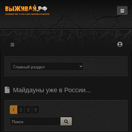
Главная
Информация
Магазин
Блоги
Форум
Майдауны уже в России...
1
2
3
5