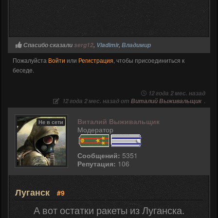
Спасибо сказали
serg12
,
Vladimir
,
Владимир
Пожалуйста
Войти
или
Регистрация
, чтобы присоединиться к
беседе.
12 года 2 мес. назад
12 года 2 мес. назад от
Виталий Выживальщик
.
Виталий Выживальщик
Не в сети
Модератор
Сообщений:
5351
Репутация:
106
Луганск
#9
А вот остатки ракеты из Луганска.