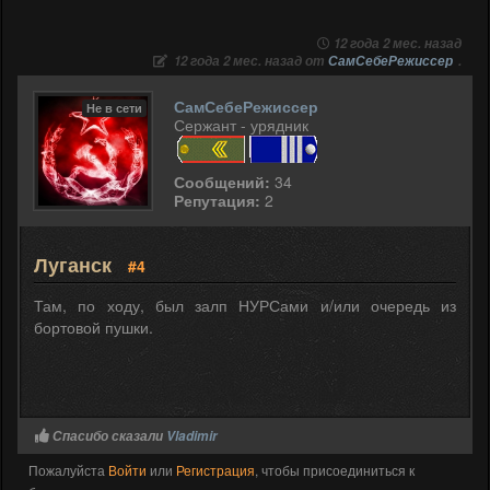
12 года 2 мес. назад
12 года 2 мес. назад от
СамСебеРежиссер
.
СамСебеРежиссер
Не в сети
Сержант - урядник
Сообщений:
34
Репутация:
2
Луганск
#4
Там, по ходу, был залп НУРСами и/или очередь из
бортовой пушки.
Спасибо сказали
Vladimir
Пожалуйста
Войти
или
Регистрация
, чтобы присоединиться к