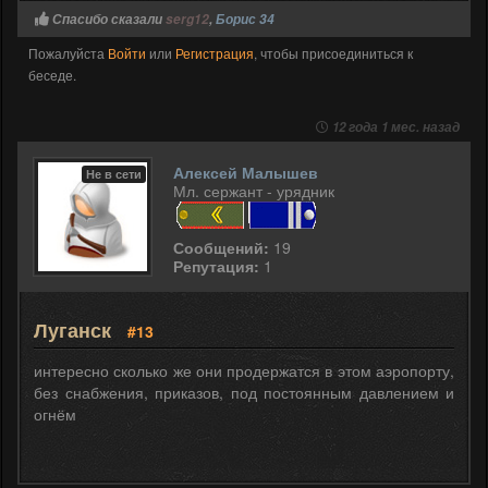
Спасибо сказали
serg12
,
Борис 34
Пожалуйста
Войти
или
Регистрация
, чтобы присоединиться к
беседе.
12 года 1 мес. назад
Алексей Малышев
Не в сети
Мл. сержант - урядник
Сообщений:
19
Репутация:
1
Луганск
#13
интересно сколько же они продержатся в этом аэропорту,
без снабжения, приказов, под постоянным давлением и
огнём