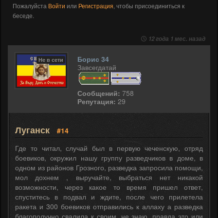
Пожалуйста
Войти
или
Регистрация
, чтобы присоединиться к
беседе.
12 года 1 мес. назад
Борис 34
Не в сети
Завсегдатай
Сообщений:
758
Репутация:
29
Луганск
#14
Где то читал, случай был в первую чеченскую, отряд
боевиков, окружил нашу группу разведчиков в доме, в
одном из районов Грозного, разведка запросила помощи,
мол дохнем , выручайте, выбраться нет никакой
возможности, через какое то время пришел ответ,
спуститесь в подвал и ждите, после чего прилетела
ракета и 300 боевиков отправились к аллаху а разведка
благополучно свалила к своим, не знаю, правда это или