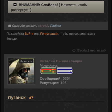
ВНИМАНИЕ: Спойлер!
[ Нажмите, чтобы
развернуть ]
Спасибо сказали
serg12
,
Vladimir
Пожалуйста
Войти
или
Регистрация
, чтобы присоединиться к
беседе.
12 года 2 мес. назад
Виталий Выживальщик
Не в сети
Модератор
Сообщений:
5351
Репутация:
106
Луганск
#7