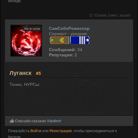
беседе.
12 года 2 мес. назад
СамСебеРежиссер
Не в сети
Сержант - урядник
Сообщений:
34
Репутация:
2
Луганск
#5
Точно, НУРСы:
Спасибо сказали
Vladimir
Пожалуйста
Войти
или
Регистрация
, чтобы присоединиться к
беседе.