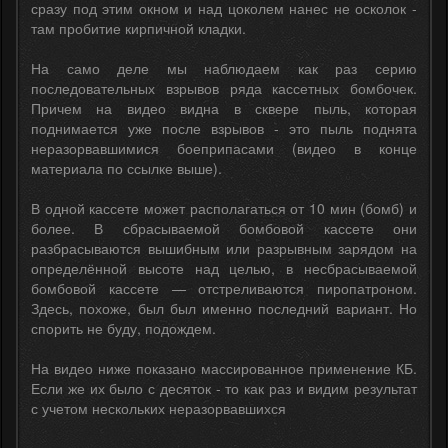
сразу под этим окном и над цоколем нанес не осколок -
там пробитие кирпичной кладки.
На само деле мы наблюдаем как раз серию
последовательных взрывов ряда кассетных бомбочек.
Причем на видео видна в сквере пыль, которая
поднимается уже после взрывов - это пыль поднята
неразорвавшимися боеприпасами (видео в конце
материала по ссылке выше).
В одной кассете может располагаться от 10 мин (бомб) и
более. В сбрасываемой бомбовой кассете они
разбрасываются вышибным или разрывным зарядом на
определённой высоте над целью, в несбрасываемой
бомбовой кассете — отстреливаются пиропатроном.
Здесь, похоже, был был именно последний вариант. Но
спорить не буду, подождем.
На видео ниже показано массированное применение КБ.
Если же их было с десяток - то как раз и видим результат
с учетом нескольких неразорвавшихся