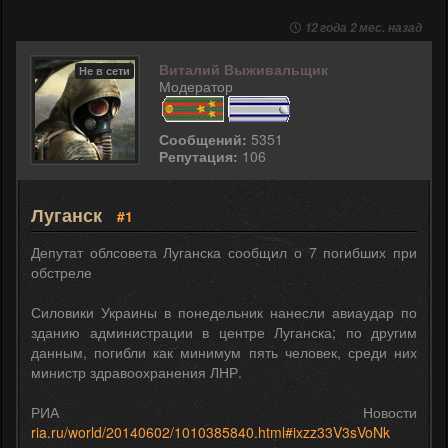
12 года 2 мес. назад
Виталий Выживальщик
Не в сети
Модератор
Сообщений:
5351
Репутация:
106
Луганск
#1
Депутат облсовета Луганска сообщил о 7 погибших при
обстреле
Силовики Украины в понедельник нанесли авиаудар по
зданию администрации в центре Луганска; по другим
данным, погибли как минимум пять человек, среди них
министр здравоохранения ЛНР.
РИА Новости
ria.ru/world/20140602/1010385840.html#ixzz33V3sVoNk