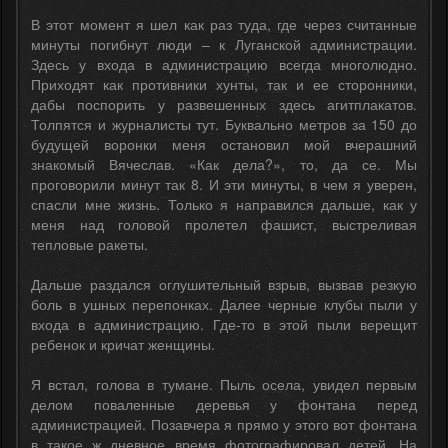
В этот момент я шел как раз туда, где через считанные
минуты погибнут люди – к Луганской администрации.
Здесь у входа в администрацию всегда многолюдно.
Приходят как противники хунты, так и ее сторонники,
дабы поспорить у развешенных здесь агитплакатов.
Толпятся и журналисты тут. Буквально метров за 150 до
будущей воронки меня остановил мой вчерашний
знакомый Вячеслав. «Как дела?», то, да се. Мы
проговорили минут так 8. И эти минуты, в чем я уверен,
спасли мне жизнь. Только я направился дальше, как у
меня над головой пролетел фашист, выстреливая
тепловые ракеты.
Дальше раздался оглушительный взрыв, вызвав резкую
боль в ушных перепонках. Далее черные клубы пыли у
входа в администрацию. Где-то в этой пыли верещит
ребенок и кричат женщины.
Я встал, голова в тумане. Пыль осела, увидел первым
делом поваленные деревья у фонтана перед
администрацией. Позавчера я прямо у этого вот фонтана
в такое ж дневное время фотографировал детей. На