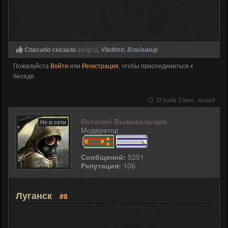
Спасибо сказали
serg12
,
Vladimir
,
Владимир
Пожалуйста
Войти
или
Регистрация
, чтобы присоединиться к
беседе.
12 года 2 мес. назад
Виталий Выживальщик
Не в сети
Модератор
Сообщений:
5351
Репутация:
106
Луганск
#8