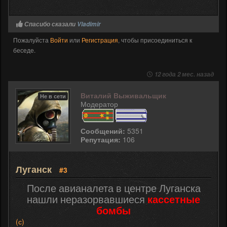
Спасибо сказали
Vladimir
Пожалуйста
Войти
или
Регистрация
, чтобы присоединиться к
беседе.
12 года 2 мес. назад
Виталий Выживальщик
Не в сети
Модератор
Сообщений:
5351
Репутация:
106
Луганск
#3
После авианалета в центре Луганска
нашли неразорвавшиеся
кассетные
бомбы
(с)