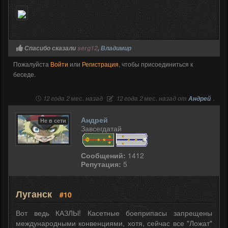
Спасибо сказали
serg12
,
Владимир
Пожалуйста
Войти
или
Регистрация
, чтобы присоединиться к
беседе.
12 года 2 мес. назад
12 года 2 мес. назад от
Андрей
.
Андрей
Не в сети
Завсегдатай
Сообщений:
1412
Репутация:
5
Луганск
#10
Вот ведь КАЗЛЫ! Касетные боеприпасы запрещены
международными конвенциями, хотя, сейчас все "Ложат"