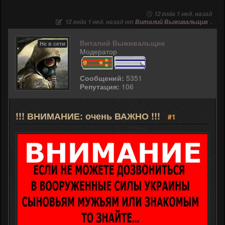
12 года 1 нед. назад
12 года 1 нед. назад от
Виталий Выживальщик
.
Виталий Выживальщик
Не в сети
Модератор
Сообщений:
5351
Репутация:
106
!!! ВНИМАНИЕ: очень ВАЖНО !!!
#1