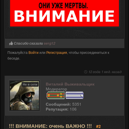
Спасибо сказали
serg12
Пожалуйста
Войти
или
Регистрация
, чтобы присоединиться к
беседе.
12 года 1 нед. назад
Виталий Выживальщик
Не в сети
Модератор
Сообщений:
5351
Репутация:
106
!!! ВНИМАНИЕ: очень ВАЖНО !!!
#2