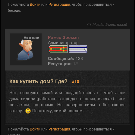
Пожалуйста
Войти
или
Регистрация
, чтобы присоединиться к
беседе.
14 года 9 мес. назад
Ромео Зроман
Не в сети
Администратор
Сообщений:
128
Репутация:
12
Как купить дом? Где?
#10
Нет, советуют зимой или поздней осенью - чтоб люди
дома сидели (работают в городах, в полях, в лесах) - или
же летом, но ночью. Но наверно вилы в бок скорее
воткнут
Поэжтому, зимой поедем.
Пожалуйста
Войти
или
Регистрация
, чтобы присоединиться к
беседе.