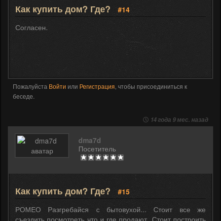
Как купить дом? Где?
#14
Согласен.
Пожалуйста
Войти
или
Регистрация
, чтобы присоединиться к
беседе.
14 года 9 мес. назад
dma7d
Посетитель
Как купить дом? Где?
#15
РОМЕО Разгребайся с бытовухой... Стоит все же
съездить посмотреть что и где продают. Стоит построить