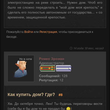
электростанцию на реке строить... Нужен дом. Чтоб его
было не сложно переделать в "мой дом моя крепость" и
сделать его полностью автономным от государства... + со
временем, защищенной крепостью.
Пожалуйста
Войти
или
Регистрация
, чтобы присоединиться к
беседе.
14 года 10 мес. назад
Ромео Зроман
Не в сети
Администратор
Сообщений:
128
Репутация:
12
Как купить дом? Где?
#8
Хм. До октября точно, Лен! Ты будешь переговоры вести
(себе бы я бы дом то не продал бы
)