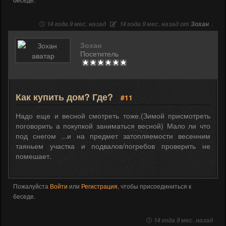
14 года 9 мес. назад
14 года 9 мес. назад от
Зохан
.
Зохан
Посетитель
Как купить дом? Где?
#11
Надо еще и весной смотреть тоже.(Зимой присмотреть
поговорить а покупкой заниматься весной) Мало ли что
под снегом ...и на предмет затопляемости весенним
таяньем участка и подвалов/погребов проверить не
помешает.
Пожалуйста
Войти
или
Регистрация
, чтобы присоединиться к
беседе.
14 года 9 мес. назад