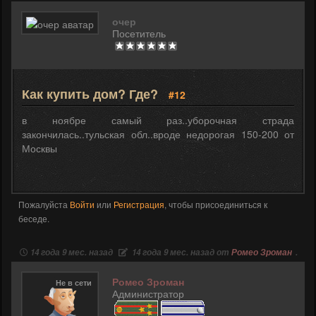
очер
Посетитель
Как купить дом? Где?
#12
в ноябре самый раз..уборочная страда
закончилась..тульская обл..вроде недорогая 150-200 от
Москвы
Пожалуйста
Войти
или
Регистрация
, чтобы присоединиться к
беседе.
14 года 9 мес. назад
14 года 9 мес. назад от
Ромео Зроман
.
Ромео Зроман
Не в сети
Администратор