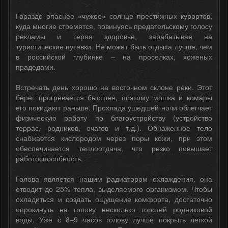
Гораздо опаснее «чужое» солнце престижных курортов,
куда многие стремятся, повинуясь предательскому голосу
рекламы и теряя здоровье, зарабатывая на
туристические путевки. Не может быть отдыха лучше, чем
в российской глубинке – на проселках, хоженых
прадедами.
Встречать день хорошо на восточном склоне реки. Этот
берег прогревается быстрее, поэтому мошка и комары
его покидают раньше. Прохлада ушедшей ночи облегчает
физическую работу по благоустройству (устройство
террас, родников, очагов и т.д.). Обнаженное тело
снабжается кислородом через поры кожи, при этом
обеспечивается теплоотдача, что резко повышает
работоспособность.
Голова является нашим радиатором охлаждения, она
отводит до 25% тепла, выделяемого организмом. Чтобы
охладиться и создать ощущение комфорта, достаточно
опрокинуть на голову несколько горстей родниковой
воды. Уже с 8–9 часов голову лучше покрыть легкой