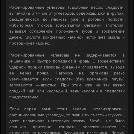
Рафинированные углеводы (сахарный песок, сладости,
выпечка) в отличие от углеводов, содержащихся в крупах,
расщепляются до глюкозы уже в ротовой полости.
Избыточная глюкоза всасывается клетками эпителия,
вызывая ослабление положения зубов и воспаление
десен. Кислота конфетных начинок истончает эмаль и
провоцирует кариес.
Рафинированные углеводы не задерживаются в
кишечнике и быстро попадают в кровь. С воздействием
ударной порции глюкозы организм справляется, выводя
ее через почки. Нагрузка на организм резко
увеличивается, если сладости (без временной паузы)
запиваются жидкостью. При этом уже не так важно
сладкий чай или несладкий, ведь калорий в сладостях
предостаточно.
Если перед вами стоит задача «утилизировать»
рафинированные углеводы, то лучше их съесть «всухую»,
даже испытывая некоторую жажду. Чтобы не было
слишком приторно, конфеты пережевываются с
относительно несладкими булочными изделиями, белым