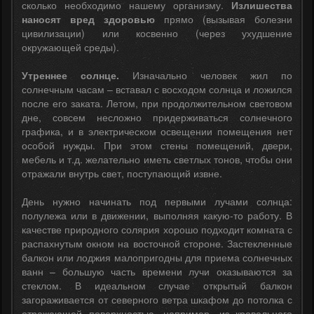
сколько необходимо нашему организму.
Излишества
наносят вред здоровью
прямо (вызывая болезни
цивилизации) или косвенно (через ухудшение
окружающей среды).
Утреннее солнце.
Изначально человек жил по
солнечным часам – вставал с восходом солнца и ложился
после его заката. Летом, при продолжительном световом
дне, совсем несложно придерживаться солнечного
графика, и в электрическом освещении помещения нет
особой нужды. При этом стены помещений, двери,
мебель и т.д. желательно иметь светлых тонов, чтобы они
отражали внутрь свет, поступающий извне.
День нужно начинать под первыми лучами солнца:
полулежа или в движении, выполняя какую-то работу. В
качестве природного солярия хорошо подходит комната с
распахнутым окном на восточной стороне. Застекленные
балкон или лоджия малопригодны для приема солнечных
ванн – большую часть времени лучи оказываются за
стеклом. В идеальном случае открытый балкон
загораживается от северного ветра шкафом до потолка с
отражающей поверхностью, например, из кровельного