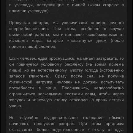
и углеводы, поступающие с пищей (жиры сгорают в
пламени углеводов).
Пропуская завтрак, мы увеличиваем период ночного
энергообеспечения. При этом, особенно в случае
физической работы, мы интенсивно освобождаемся от
излишков жира, которые «пошатнуть» днем (после
приема пищи) сложнее.
Если человек, едва проснувшись, начинает завтракать, то
он повинуется условному рефлексу (на время приема
пищи), но не естественному чувству голода (истощению
запасов гликогена). Сразу после сна, не получив
физической нагрузки, человек не должен испытывать
потребности в пище. Проснувшись, целесообразно
ограничиться несколькими глотками воды, чтобы через
желудок и кишечную стенку всосались в кровь остатки
ужина.
Не случайно оздоровительное голодание обычно
начинают, пропуская завтрак. При этом организм
оказывается более подготовленным к отказу от еды.