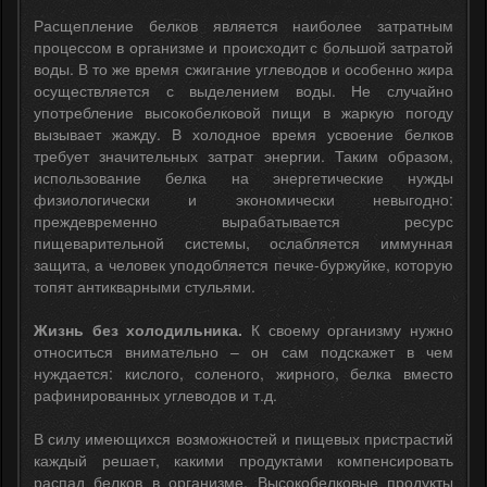
Расщепление белков является наиболее затратным
процессом в организме и происходит с большой затратой
воды. В то же время сжигание углеводов и особенно жира
осуществляется с выделением воды. Не случайно
употребление высокобелковой пищи в жаркую погоду
вызывает жажду. В холодное время усвоение белков
требует значительных затрат энергии. Таким образом,
использование белка на энергетические нужды
физиологически и экономически невыгодно:
преждевременно вырабатывается ресурс
пищеварительной системы, ослабляется иммунная
защита, а человек уподобляется печке-буржуйке, которую
топят антикварными стульями.
Жизнь без холодильника.
К своему организму нужно
относиться внимательно – он сам подскажет в чем
нуждается: кислого, соленого, жирного, белка вместо
рафинированных углеводов и т.д.
В силу имеющихся возможностей и пищевых пристрастий
каждый решает, какими продуктами компенсировать
распад белков в организме. Высокобелковые продукты