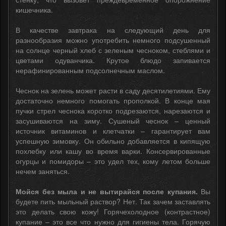
кишечника.
В качестве завтрака на следующий день для
разнообразия можно употребить немного подсушенный
на солнце черный хлеб с зеленым чесноком, стеблями и
цветами одуванчика. Крутое блюдо запивается
нерафинированным подсолнечным маслом.
Чеснок на зелень может расти в саду десятилетиями. Ему
достаточно немного помогать прополкой. В конце мая
пучки стрел чеснока коротко подрезаются, нарезаются и
засушиваются на зиму. Сушеный чеснок – ценный
источник витаминов и клетчатки – гарантирует вам
успешную зимовку. Он обильно добавляется в кипящую
похлебку или кашу во время варки. Консервированные
огурцы и помидоры – это удел тех, кому летом больше
нечем заняться.
Мойся без мыла и не вытирайся после купания.
Вы
будете пить мыльный раствор? Нет. Так зачем заставлять
это делать свою кожу! Горячехолодное (контрастное)
купание – это все что нужно для гигиены тела. Горячую