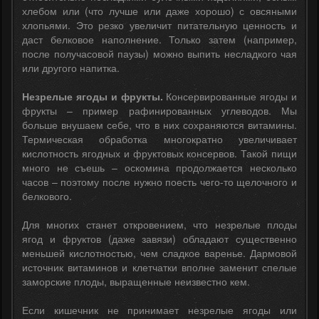
хлебом или (что лучше или даже хорошо) с овсяными
хлопьями. Это резко увеличит питательную ценность и
даст белковое наполнение. Только затем (например,
после получасовой паузы) можно выпить несладкого чая
или другого напитка.
Незрелые ягоды и фрукты.
Консервированные ягоды и
фрукты – пример рафинированных углеводов. Мы
больше внушаем себе, что в них сохраняются витамины.
Термическая обработка многократно увеличивает
кислотность ягодных и фруктовых консервов. Такой пищи
много не съешь – оскомина продолжается несколько
часов – поэтому после нужно поесть чего-то щелочного и
белкового.
Для многих станет откровением, что незрелые плоды
ягод и фруктов (даже завязи) обладают существенно
меньшей кислотностью, чем сладкое варенье. Дармовой
источник витаминов и клетчатки вполне заменит спелые
заморские плоды, выращенные неизвестно кем.
Если кишечник не принимает незрелые ягоды или