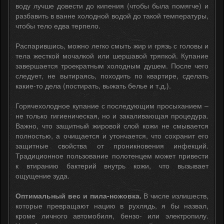
воду лучше довести до кипения (чтобы была помягче) и
разбавить в ванне холодной водой до такой температуры,
чтобы тело едва терпело.
Распарившись, можно легко смыть жир и грязь с головы и
тела жесткой мочалкой или шершавой тряпкой. Купание
завершается троекратным холодным душем. После чего
следует, не вытираясь, походить по квартире, сделать
какие-то дела (постирать, выжать белье и т.д.).
Горячехолодное купание с последующим просыханием –
не только гигиеническая, но и закаливающая процедура.
Важно, что защитный жировой слой кожи не смывается
полностью, а очищается и утончается, что сохранит его
защитные свойства от проникновения инфекций.
Традиционное пользование полотенцем может привести
к втиранию бактерий внутрь кожи, что вызывает
ощущение зуда.
Оптимальный вес и пила-ножовка.
В числе излишеств,
которые превращают нацию в рухлядь, я бы назвал,
кроме личного автомобиля, бензо- или электропилу.