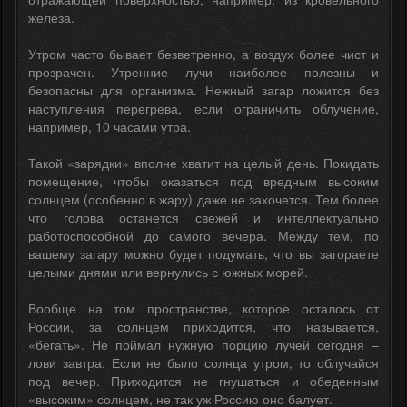
железа.
Утром часто бывает безветренно, а воздух более чист и
прозрачен. Утренние лучи наиболее полезны и
безопасны для организма. Нежный загар ложится без
наступления перегрева, если ограничить облучение,
например, 10 часами утра.
Такой «зарядки» вполне хватит на целый день. Покидать
помещение, чтобы оказаться под вредным высоким
солнцем (особенно в жару) даже не захочется. Тем более
что голова останется свежей и интеллектуально
работоспособной до самого вечера. Между тем, по
вашему загару можно будет подумать, что вы загораете
целыми днями или вернулись с южных морей.
Вообще на том пространстве, которое осталось от
России, за солнцем приходится, что называется,
«бегать». Не поймал нужную порцию лучей сегодня –
лови завтра. Если не было солнца утром, то облучайся
под вечер. Приходится не гнушаться и обеденным
«высоким» солнцем, не так уж Россию оно балует.