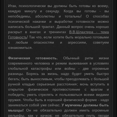
Итак, психологически вы должны быть готовы ко всему,
каждую минуту и секунду. Когда вы готовы - вы
непобедимы, абсолютны и тотальны! О способах
психической накачки и выработки готовности можно
написать большой трактат. Данный вопрос очень хорошо
раскрыт в книгах и тренингах
В.В.Шлахтера - тема
Готовность
! Так что, если хотите быть морально готовыми
к любым опасностям и агрессиям, советуем
ознакомиться.
Физическая готовность.
Обычный ритм жизни
современного человека и режим выживания в условиях
глобальной катастрофы или войны - две огромные
разницы. Борясь за жизнь, надо будет уметь быстро
бегать; быть выносливым, чтобы преодолевать с большой
ручной кладью серьезные расстояния; мочь вступить в
открытое физическое противостояние с врагом и
победить; уметь стрелять и пользоваться всеми видами
оружия. Чтобы быть в хорошей физической форме - надо
заниматься собой уже сейчас.
У мужчины должны быть
мышцы!
Он не обязательно должен иметь огромные
рельефы, как у качков; не обязательно гнуть гвозди