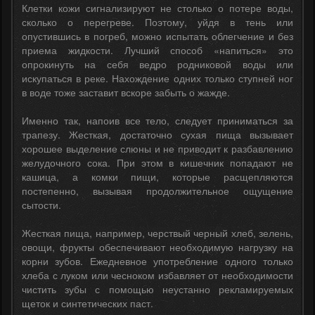
Клетки кожи сигнализируют не столько о потере воды,
сколько о перегреве. Поэтому, уйдя в тень или
опустившись в погреб, можно испытать облегчение и без
приема жидкости. Лучший способ «напиться» это
опрокинуть на себя ведро родниковой воды или
искупаться в реке. Нахождение одних только ступней ног
в воде тоже заставит вскоре забыть о жажде.
Именно так, напоив все тело, следует приниматься за
трапезу. Жесткая, достаточно сухая пища вызывает
хорошее выделение слюны и не приводит к разбавлению
желудочного сока. При этом в кишечник попадают не
кашица, а комки пищи, которые расщепляются
постепенно, вызывая продолжительное ощущение
сытости.
Жесткая пища, например, черствый черный хлеб, зелень,
овощи, фрукты обеспечивают необходимую нагрузку на
корни зубов. Ежедневное употребление одного только
хлеба с луком или чесноком избавляет от необходимости
чистить зубы с помощью неустанно рекламируемых
щеток и синтетических паст.