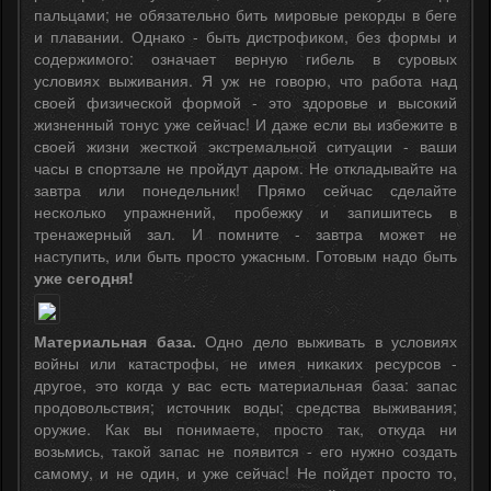
пальцами; не обязательно бить мировые рекорды в беге
и плавании. Однако - быть дистрофиком, без формы и
содержимого: означает верную гибель в суровых
условиях выживания. Я уж не говорю, что работа над
своей физической формой - это здоровье и высокий
жизненный тонус уже сейчас! И даже если вы избежите в
своей жизни жесткой экстремальной ситуации - ваши
часы в спортзале не пройдут даром. Не откладывайте на
завтра или понедельник! Прямо сейчас сделайте
несколько упражнений, пробежку и запишитесь в
тренажерный зал. И помните - завтра может не
наступить, или быть просто ужасным. Готовым надо быть
уже сегодня!
Материальная база.
Одно дело выживать в условиях
войны или катастрофы, не имея никаких ресурсов -
другое, это когда у вас есть материальная база: запас
продовольствия; источник воды; средства выживания;
оружие. Как вы понимаете, просто так, откуда ни
возьмись, такой запас не появится - его нужно создать
самому, и не один, и уже сейчас! Не пойдет просто то,