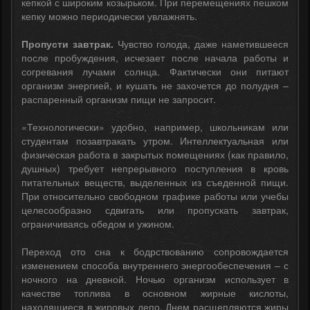
кепкой с широким козырьком. При перемещениях пешком
кепку можно периодически увлажнять.
Пропусти завтрак.
Чувство голода, даже наметившееся
после пробуждения, исчезает после начала работы и
согревания лучами солнца. Фактически они питают
организм энергией, и кушать не захочется до полудня –
распаренный организм пищи не запросит.
«Технологически» удобно, например, школьникам или
студентам позавтракать утром. Интеллектуальная или
физическая работа в закрытых помещениях (как правило,
душных) требует непрерывного поступления в кровь
питательных веществ, выделенных из съеденной пищи.
При относительно свободном графике работы или учебы
целесообразно сдвигать или пропускать завтрак,
ограничиваясь обедом и ужином.
Переход ото сна к бодрствованию сопровождается
изменением способа внутреннего энергообеспечения – с
ночного на дневной. Ночью организм использует в
качестве топлива в основном жирные кислоты,
находящиеся в жировых депо. Днем расщепляются жиры