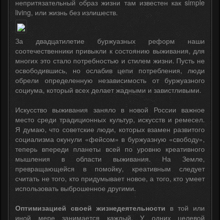
непритязательный образ жизни там известен как simple
living, или жизнь без излишеств.
За двадцатилетие буржуазных реформ наши
соотечественники привыкли к состоянию выживания, для
многих это стало потребностью и стилем жизни. Пусть не
освободившись, но ослабив цепи потребления, люди
обрели определенную независимость от буржуазного
социума, который всех делает жадными и завистливыми.
Искусство выживания заняло в новой России важное
место среди традиционных культур, искусств и ремесел.
Я думаю, что советские люди, которых взамен развитого
социализма окунули «фейсом» в буржуазную «свободу»,
теперь впереди планеты всей по уровню креативного
мышления в области выживания. На Земле,
превращающейся в помойку, креативным следует
считать не того, кто придумывает новое, а того, кто умеет
использовать выброшенное другими.
Оптимизацией своей жизнедеятельности
в той или
иной мере занимается каждый. У одних целевой