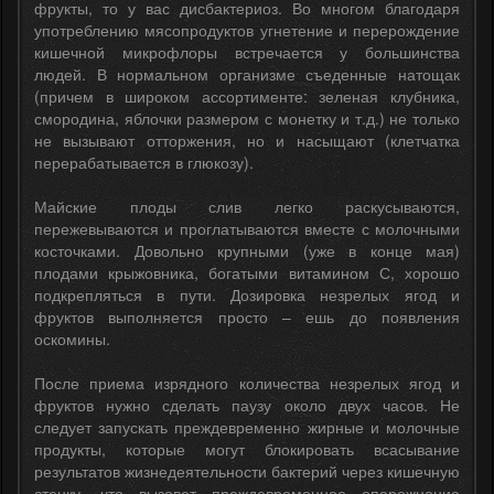
фрукты, то у вас дисбактериоз. Во многом благодаря
употреблению мясопродуктов угнетение и перерождение
кишечной микрофлоры встречается у большинства
людей. В нормальном организме съеденные натощак
(причем в широком ассортименте: зеленая клубника,
смородина, яблочки размером с монетку и т.д.) не только
не вызывают отторжения, но и насыщают (клетчатка
перерабатывается в глюкозу).
Майские плоды слив легко раскусываются,
пережевываются и проглатываются вместе с молочными
косточками. Довольно крупными (уже в конце мая)
плодами крыжовника, богатыми витамином С, хорошо
подкрепляться в пути. Дозировка незрелых ягод и
фруктов выполняется просто – ешь до появления
оскомины.
После приема изрядного количества незрелых ягод и
фруктов нужно сделать паузу около двух часов. Не
следует запускать преждевременно жирные и молочные
продукты, которые могут блокировать всасывание
результатов жизнедеятельности бактерий через кишечную
стенку, что вызовет преждевременное опорожнение