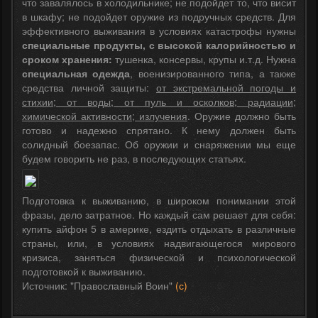
что завалялось в холодильнике; не подойдет то, что висит
в шкафу; не подойдет оружие из подручных средств. Для
эффективного выживания в условиях катастрофы нужны
специальные продукты, с высокой калорийностью и
сроком хранения:
тушенка, консервы, крупы и.т.д. Нужна
специальная одежда
, военизированного типа, а также
средства личной защиты:
от экстремальной погоды и
стихии; от воды; от пуль и осколков; радиации;
химической активности; излучения
. Оружие должно быть
готово и надежно спрятано. К нему должен быть
солидный боезапас. Об оружии и снаряжении мы еще
будем говорить не раз, в последующих статьях.
Подготовка к выживанию, в широком понимании этой
фразы, дело затратное. Но каждый сам решает для себя:
купить айфон 5 в америке, ездить отдыхать в различные
страны, или, в условиях надвигающегося мирового
кризиса, заняться физической и психологической
подготовкой к выживанию.
Источник: "Православный Воин"
(с)