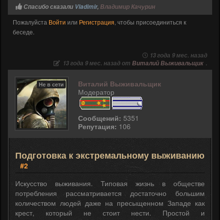
Спасибо сказали
Vladimir
,
Владимир Качурин
Пожалуйста
Войти
или
Регистрация
, чтобы присоединиться к
беседе.
13 года 9 мес. назад
13 года 9 мес. назад от
Виталий Выживальщик
.
Виталий Выживальщик
Не в сети
Модератор
Сообщений:
5351
Репутация:
106
Подготовка к экстремальному выживанию
#2
Искусство выживания. Типовая жизнь в обществе
потребления рассматривается достаточно большим
количеством людей даже на пресыщенном Западе как
крест, который не стоит нести. Простой и