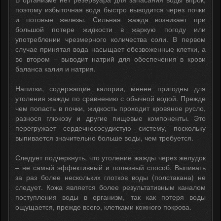
поэтому избыточная вода быстро выводится через почки
и потовые железы. Сильная жажда возникает при
большой потере жидкости в жаркую погоду или
употреблении чрезмерного количества соли. В первом
случае принятая вода насыщает обезвоженные клетки, а
во втором – выводит натрий для обеспечения в крови
баланса калия и натрия.
Напитки, содержащие калории, менее пригодны для
утоления жажды по сравнению с обычной водой. Прежде
чем попасть в почки, жидкость проходит кровяное русло,
разнося глюкозу и другие пищевые компоненты. Это
перегружает сердечнососудистую систему, поскольку
выпивается значительно больше воды, чем требуется.
Следует подчеркнуть, что утоление жажды через желудок
– не самый эффективный и полезный способ. Выпивать
за раз более нескольких глотков воды (полстакана) не
следует. Кожа является более результативным каналом
поступления воды в организм, так как потеря воды
ощущается, прежде всего, клетками кожного покрова.