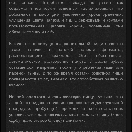
есть опасно. Потребитель никогда не узнает: как
содержат и чем кормят животных, как их забивают, что
добавляют в мясо для увеличения срока хранения,
улучшения цвета, запаха и т.д. С зерновыми и крупами
производственная цепочка короче, посеянные, они
обязаны солнцу и небу.
В качестве преимущества растительной пищи является
также наличие в ротовой полости фермента,
расщепляющего крахмал. Это обеспечивает
автоматическое растворение налета с эмали зубов,
оставшегося, например, после употребления каши или
пареной тыквы. В то же время остатки животной пищи
подвергаются во рту гниению, что способствует развитию
кариеса.
Не пей сладкого и ешь жесткую пищу.
Большинство
людей не придают значения трапезе как индивидуальной
процедуре, требующей времени и соответствующих
условий. Отсюда привычка запивать жесткую пищу (хлеб,
сдобу, даже второе блюдо) напитками.
В организме нет резервуара для запасания воды впрок,