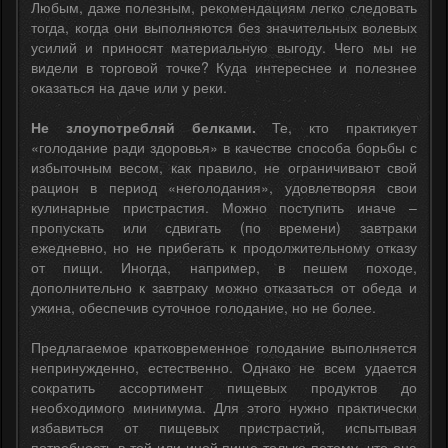
Любым, даже полезным, рекомендациям легко следовать
тогда, когда они выполняются без значительных волевых
усилий и приносят материальную выгоду. Чего мы не
видели в торговой точке? Куда интереснее и полезнее
оказаться на даче или у реки.
Не злоупотребляй белками.
Те, кто практикует
«голодание ради здоровья» в качестве способа борьбы с
избыточным весом, как правило, не ограничивают свой
рацион в период «неголодания», удовлетворяя свои
кулинарные пристрастия. Можно поступить иначе –
пропускать или сдвигать (по времени) завтраки
ежедневно, но не прибегать к продолжительному отказу
от пищи. Иногда, например, в пешем походе,
дополнительно к завтраку можно отказаться от обеда и
ужина, обеспечив суточное голодание, но не более.
Предлагаемое кратковременное голодание выполняется
непринужденно, естественно. Однако не всем удается
сократить ассортимент пищевых продуктов до
необходимого минимума. Для этого нужно практически
избавиться от пищевых пристрастий, испытывая
потребность в той или иной пище только потому, что она