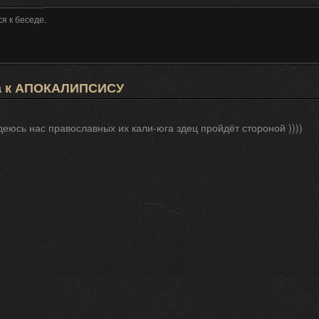
я к беседе.
а к АПОКАЛИПСИСУ
Надеюсь нас православных их кали-юга здец пройдёт стороной ))))