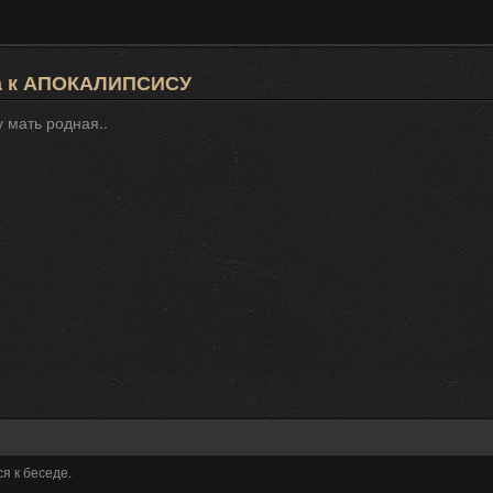
а к АПОКАЛИПСИСУ
у мать родная..
я к беседе.