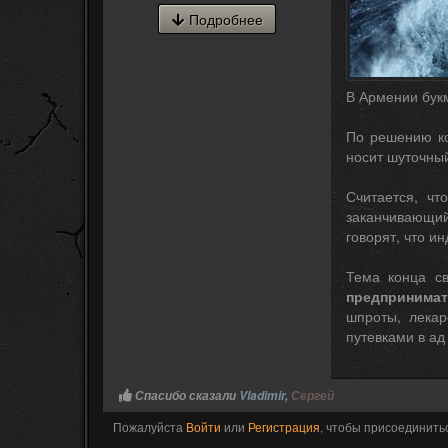
Подробнее
В Армении букм
По решению ко
носит шуточный
Считается, чт
заканчивающийс
говорят, что и
Тема конца св
предпринимат
шпроты, лекар
путевками в ад 
Спасибо сказали
Vladimir
,
Сергей
Пожалуйста
Войти
или
Регистрация
, чтобы присоединитьс