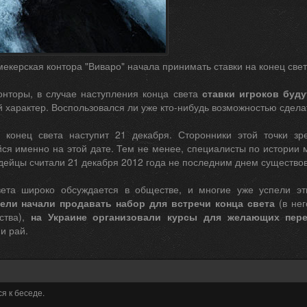
екерская контора "Виваро" начала принимать ставки на конец све
нторы, в случае наступления конца света
ставки игроков буду
 характер. Воспользовался ли уже кто-нибудь возможностью сделат
о конец света наступит 21 декабря. Сторонники этой точки з
я именно на этой дате. Тем не менее, специалисты по истории ма
ндейцы считали 21 декабря 2012 года не последним днем существо
ета широко обсуждается в обществе, и многие уже успели эт
ели начали продавать набор для встречи конца света
(в нег
ства),
на Украине организовали курсы для желающих пере
и рай.
я к беседе.