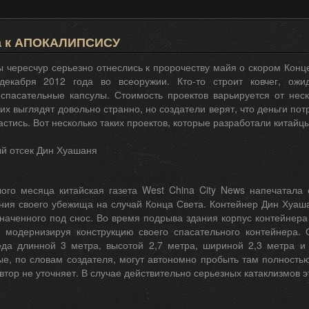
а к АПОКАЛИПСИСУ
 чересчур серьезно отнеслись к пророчеству майя о скором Конце
декабря 2012 года во всеоружии. Кто-то строит ковчег, ожи
 спасательные капсулы. Стоимость проектов варьируется от нес
их выглядят довольно странно, но создатели верят, что деньги пот
астись. Вот несколько таких проектов, которые разработали китайц
ый отсек Дин Хуашаня
ого месяца китайская газета West China City News напечатала 
ния своего убежища на случай Конца Света. Контейнер Дин Хуаш
наченного под снос. Во время подрыва здания корпус контейнера
 модернизируя конструкцию своего спасательного контейнера.
да длинной 3 метра, высотой 2,7 метра, шириной 2,3 метра и 
ые, по словам создателя, могут автономно пробыть там полность
втор не уточняет. В случае действительно серьезных катаклизмов э