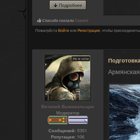
Подробнее
Спасибо сказали
Сергей
Пожалуйста
Войти
или
Регистрация
, чтобы присоединитьс
Не в сети
Подготовк
Армянская 
Виталий Выживальщик
Модератор
Сообщений:
5351
Репутация:
106