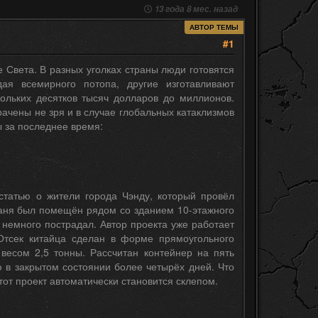
13 года 8 мес. назад
АВТОР ТЕМЫ
#1
 Света. В разных уголках страны люди готовятся
дая всемирного потопа, другие изготавливают
кольких десятков тысяч долларов до миллионов.
рачены не зря и в случае глобальных катаклизмов
ы за последнее время:
статью о жители города Чэнду, который провёл
аня был помещён рядом со зданием 10-этажного
 немного пострадал. Автор проекта уже работает
 Отсек китайца сделан в форме прямоугольного
весом 2,5 тонны. Рассчитан контейнер на пять
ю в закрытом состоянии более четырёх дней. Что
тот проект автоматически становится склепом.