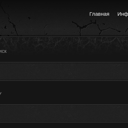
Главная
Инф
иск
У