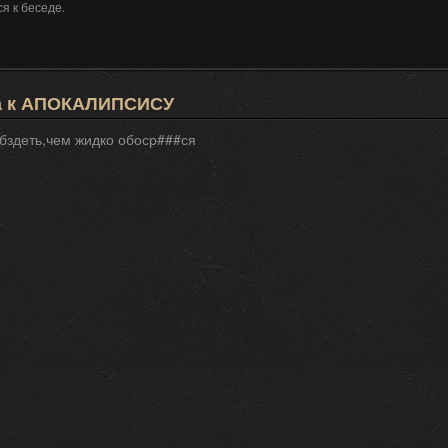
я к беседе.
а к АПОКАЛИПСИСУ
здеть,чем жидко обоср###ся