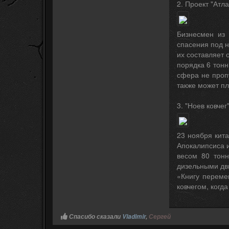
2. Проект "Атла
Бизнесмен из 
спасения под н
их составляет 
порядка 6 тонн
сфера не проп
также может пл
3. "Ноев ковчег
23 ноября кит
Апокалипсиса и
весом 80 тонн
дизельными дв
«Книгу переме
ковчегом, когда
Спасибо сказали
Vladimir
,
Сергей