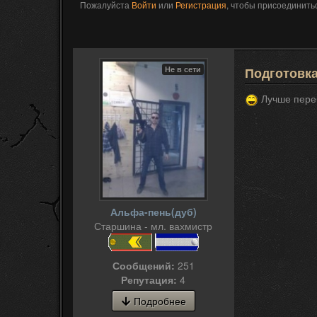
Пожалуйста
Войти
или
Регистрация
, чтобы присоединитьс
Не в сети
Подготовк
Лучше переб
Альфа-пень(дуб)
Старшина - мл. вахмистр
Сообщений:
251
Репутация:
4
Подробнее