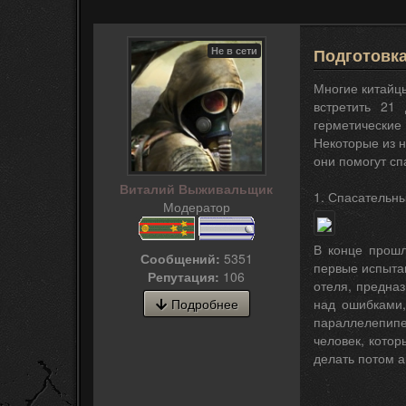
Не в сети
Подготовк
Многие китайцы
встретить 21 
герметические
Некоторые из н
они помогут сп
Виталий Выживальщик
1. Спасательн
Модератор
В конце прошл
Сообщений:
5351
первые испыта
Репутация:
106
отеля, предназ
Подробнее
над ошибками,
параллелепипе
человек, котор
делать потом а