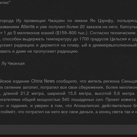
нтис"
города Иу провинции Чжэцзян по имени Ян Цзунфу, пользуясь
азванием Atlantis и уже получил более 20 заказов на него. Капсу
от 1 до 5 миллионов юаней ($159–800 тыс.). Согласно техническим
, способен выдержать температуру до 1700 градусов Цельсия и у
ускает радиацию и держится на плаву. ый в диамеірвыполненный
авать и даже не пропускает радиацию.
" Лу Чжэнхая
айское издание China News сообщило, что житель региона Синьцзя
х селение затопит, потратил все свои сбережения, более миллиона
, длиной 21,2 метра, шириной 15,5 метра, высотой 5,6 метр
игателями общей мощностью 540 лошадиных сил. Проект ковчега 
н» и гадания, и уверен в том, что Апокалипсис действительно бл
 поймёт, что потратил на него все свои деньги, а конец света так и