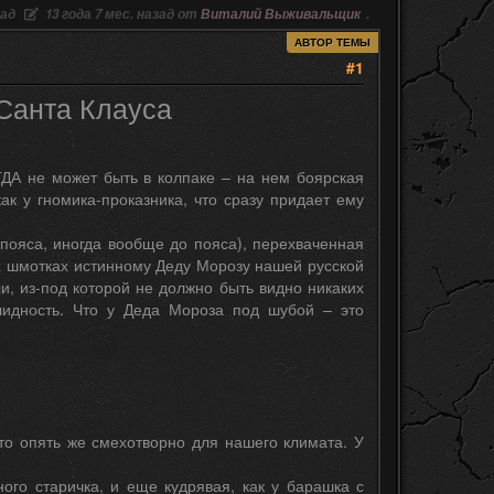
зад
13 года 7 мес. назад от
Виталий Выживальщик
.
АВТОР ТЕМЫ
#1
 Санта Клауса
А не может быть в колпаке – на нем боярская
ак у гномика-проказника, что сразу придает ему
 пояса, иногда вообще до пояса), перехваченная
их шмотках истинному Деду Морозу нашей русской
, из-под которой не должно быть видно никаких
лидность. Что у Деда Мороза под шубой – это
что опять же смехотворно для нашего климата. У
ого старичка, и еще кудрявая, как у барашка с