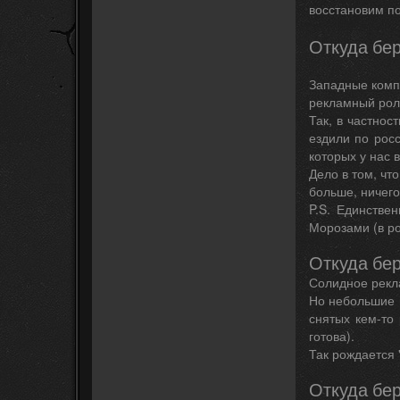
восстановим п
Откуда бе
Западные комп
рекламный роли
Так, в частно
ездили по рос
которых у нас 
Дело в том, чт
больше, ничего
P.S. Единстве
Морозами (в ро
Откуда бе
Солидное рекла
Но небольшие 
снятых кем-то
готова).
Так рождается 
Откуда бер