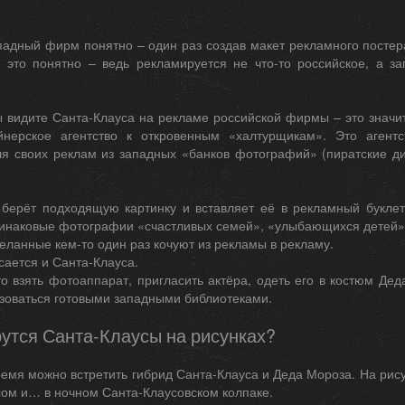
адный фирм понятно – один раз создав макет рекламного постера
 это понятно – ведь рекламируется не что-то российское, а за
ы видите Санта-Клауса на рекламе российской фирмы – это значи
нерское агентство к откровенным «халтурщикам». Это агентс
я своих реклам из западных «банков фотографий» (пиратские ди
 берёт подходящую картинку и вставляет её в рекламный букл
инаковые фотографии «счастливых семей», «улыбающихся детей
ланные кем-то один раз кочуют из рекламы в рекламу.
сается и Санта-Клауса.
то взять фотоаппарат, пригласить актёра, одеть его в костюм Д
зоваться готовыми западными библиотеками.
утся Санта-Клаусы на рисунках?
емя можно встретить гибрид Санта-Клауса и Деда Мороза. На рису
сом и… в ночном Санта-Клаусовском колпаке.