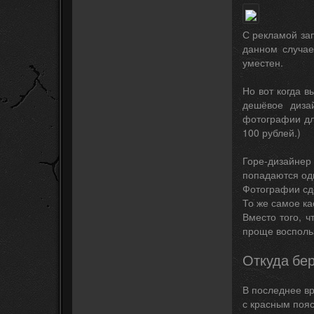
С рекламой зап
данном случае
уместен.
Но вот когда в
дешёвое дизай
фотографии дл
100 рублей.)
Горе-дизайнер
попадаются од
Фотографии сде
То же самое ка
Вместо того, ч
проще восполь
Откуда бер
В последнее вр
с красным поя