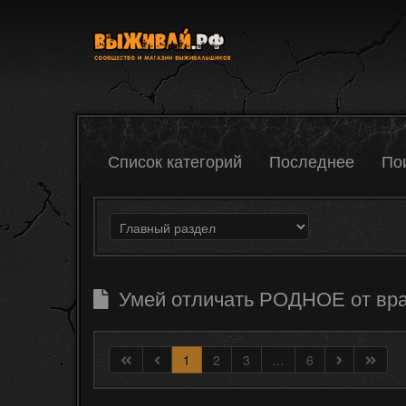
Список категорий
Последнее
По
Умей отличать РОДНОЕ от враж
1
2
3
...
6