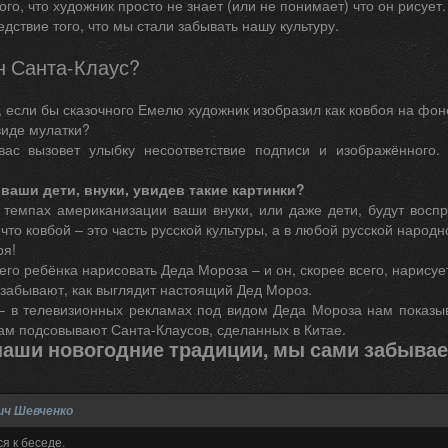
ого, что художник просто не знает (или не понимает) что он рисует.
едствие того, что мы стали забывать нашу культуру.
н Санта-Клаус?
, если бы сказочного Емелю художник изобразил как ковбоя на фо
виде мулатки?
вас вызовет улыбку несоответствие подписи и изображённого
 ваши дети, внуки, увидев такие картинки?
темпах американизации ваши внуки, или даже дети, будут воспр
 что ковбой – это часть русской культуры, а в любой русской наро
ря!
го ребёнка нарисовать Деда Мороза – и он, скорее всего, нарисуе
забывают, как выглядит настоящий Дед Мороз.
– в телевизионных рекламах под видом Деда Мороза нам показыв
ам подсовывают Санта-Клаусов, сделанных в Китае.
аши новогодние традиции, мы сами забывае
ич Шевченко
я к беседе.