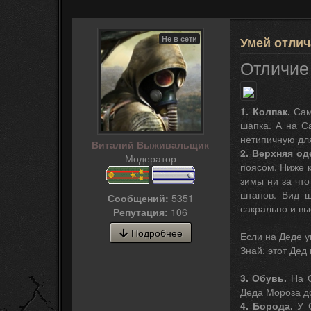
Не в сети
Умей отлич
Отличие
1. Колпак.
Сам
шапка. А на Са
нетипичную дл
Виталий Выживальщик
2. Верхняя од
Модератор
поясом. Ниже к
зимы ни за чт
штанов. Вид ш
Сообщений:
5351
сакрально и вы
Репутация:
106
Подробнее
Если на Деде 
Знай: этот Дед
3. Обувь.
На С
Деда Мороза до
4. Борода.
У С