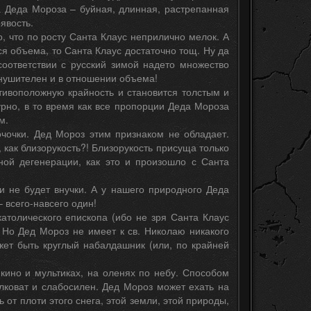
а Деда Мороза – буйная, длинная, растрепанная
явость.
, что по росту Санта Клаус неприлично мелок. А
ся объема, то Санта Клаус достаточно тощ. Ну да
соответствии с русский зимой надето множество
внушителен и в отношении объема!
тивоположную крайность и становится толстым и
урно, в то время как все пропорции Деда Мороза
м.
очочки. Дед Мороз этим признаком не обладает.
 как близорукость?! Близорукость присуща только
ной дегенерации, как это и произошло с Санта
и не будет внучки. А у нашего природного Деда
– всего-навсего один!
атолического епископа (ибо не зря Санта Клаус
. Но Дед Мороз не имеет к св. Николаю никакого
жет быть круглый набалдашник (или, по крайней
 кино и мультиках, на оленях по небу. Способом
коват и слабосилен. Дед Мороз может ехать на
ь от плоти этого снега, этой земли, этой природы,