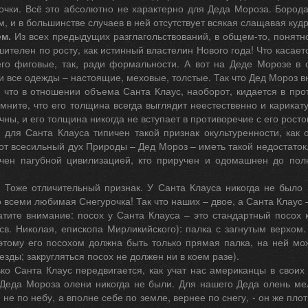
точки. Всё это абсолютно не характерно для Деда Мороза. Бород
, и в большинстве случаев в ней отсутствует всякая слащавая кудр
ем.
Из всех предыдущих разглагольствований, в общем-то, понятно
ителен по росту, как истинный властелин Нового года! Что касает
его фиговые, так, ради формальности. А вот на Деде Морозе в 
и все одежды – настоящие, меховые, толстые. Так что Дед Мороз 
, что в отношении объема Санта Клаус, наоборот, кидается в про
мните, что его толщина всегда выглядит неестественно и карикат
чны, и его толщина никогда не вступает в противоречие с его росто
для Санта Клауса типичен такой признак окультуренности, как 
от всесильный дух Природы – Дед Мороз – иметь такой недостаток,
рчен пагубной цивилизацией, кто приручен и одомашнен до пол
.
Тоже отличительный признак. У Санта Клауса никогда не было 
то всеми любимая Снегурочка! Так что наших – двое, а Санта Клаус 
тите внимание: посох у Санта Клауса – это стандартный посох к
св. Николая, епископа Мирликийского): палка с загнутым верхом
этому его посохом должна быть только прямая палка, на ней мо
езды; закругляться посох не должен ни в коем разе).
ко Санта Клаус передвигается, как учат нас американцы в своих
Деда Мороза олени никогда не были. Для нашего Деда олень мел
 не по небу, а вполне себе по земле, вернее по снегу, - он же плот