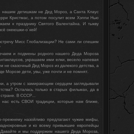
о нашим детишкам не Дед Мороз, а Санта Клаус
ерри Кристмас, а потом посулит всем Хэппи Нью
каем к празднику Святого Валентайна. И тыкву
всё океюшки-о`кей!
австречу Мисс Глобализации? Не сами ли спешим
?
мечаем и подмены родного нашего Деда Мороза
нтаклаусов, украшаем ими елки, весело напевая
м не сказочный Дед Мороз из далекого детства, а
е Морозе дети, увы, уже почти и не помнят.
нки, а утром с замирающим сердцем заглядывали
тства? Осталась только в старых фильмах, да в
стране. В СССР...
у нас есть СВОИ традиции, которые нам ближе,
по-прежнему назойливо предлагают чужие мифы,
хладнокровные и ко всему привыкшие европейцы
. Давайте и мы поддержим нашего Деда Мороза,