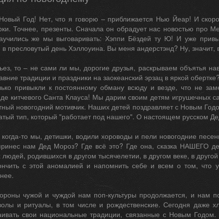
Новый Год! Нет, что я говорю – приближается Нью Йеар! И скор
рки. Точнее, презенты. Сначала он обрадует нас новостью про М
аучились же мы выговаривать: Хэппи Бёздей ту Ю! И уже привы
в пресловутый день Хэллоуина. Вы меня андерстэнд? Ну, значит, 
рьез, то – не сами ли мы, дорогие друзья, раскрываем объятья н
авние традиции и праздники на заокеанский эрзац в яркой обертке
ько привыкли к постоянному обману всюду и везде, что не за
иде китчевого Санта Клауса! Мы дарим своим детям игрушечных са
тный новогодний мотивчик. Наших детей поздравляет с Новым Годо
атый тип, который "работает под нашего". О настоящем русском Дед
к когда-то мы, детишки, водили хороводы и пели новогодние песе
 принес нам Дед Мороз? Где всё это? Где она, сказка НАШЕГО де
людей, родившихся в другом тысячелетии, в другом веке, в другой 
нчить с этой аномалией и напомнить себе и всем о том, что 
нее.
тороны чужой и чуждой нам поп-культуры продолжается, и нам 
волы и ритуалы, в том числе и рождественские. Сегодня даже 
аивать свои национальные традиции, связанные с Новым Годом