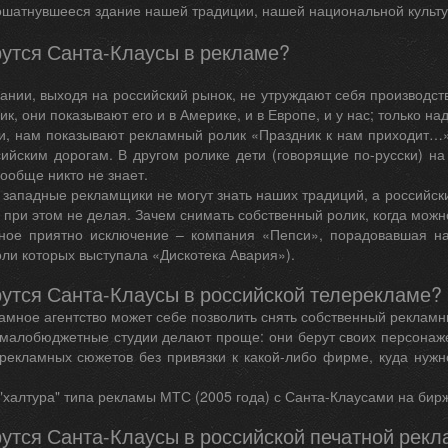
ошатнувшееся здание нашей традиции, нашей национальной культу
рутся Санта-Клаусы в рекламе?
ании, выходя на российский рынок, не утруждают себя производст
к, они показывают его и в Америке, и в Европе, и у нас; только на
сти, нам показывают рекламный ролик «Праздник к нам приходит…»
сийским дорогам. В другом ролике дети (говорящие по-русски) на
вообще никто не знает.
о западные рекламщики не могут знать наших традиций, а российск
 при этом не делая. Зачем снимать собственный ролик, когда можн
нное приятно исключение – компания «Пепси», порадовавшая н
ли которых выступала «Дискотека Авария»).
рутся Санта-Клаусы в российской телерекламе?
мное агентство может себе позволить снять собственный рекламны
малобюджетные студии делают проще: они берут своих персонаже
 рекламных сюжетов без привязки к какой-либо фирме, куда нуж
"халтура" типа рекламы МТС (2005 года) с Санта-Клаусами на бир
утся Санта-Клаусы в российской печатной рекл