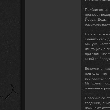
Приближается 
принесет пода
Йеара. Ведь н
разрисовываем 
Ну а если все
сменить свои д
Мы уже настол
имитацией в в
при этом извес
какой-то бород
Вспомните, ка
под елку: что
воспоминаниях 
Мы хотим поко
понятнее и род
Прессинг со с
традиции, сим
начинают отст