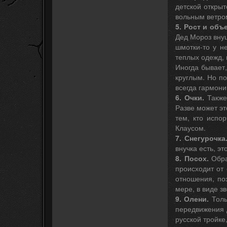
детской откры
вольным ветром
5. Рост и объ
Дед Мороз внуш
шмотки-то у н
теплых одежд, 
Иногда бывает
круглым. Но по
всегда гармони
6. Очки.
Также 
Разве может эт
тем, кто испо
Клаусом.
7. Снегурочка
внучка есть, э
8. Посох.
Обра
происходит от 
отношения, по
мере, в виде зв
9. Олени.
Толь
передвижения 
русской тройке,