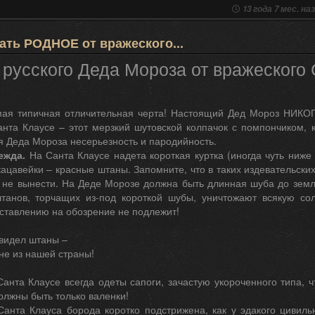
13 года 7 мес. на
ать РОДНОЕ от вражеского...
 русского Деда Мороза от вражеского
ая типичная отличительная черта! Настоящий Дед Мороз НИКОГД
нта Клаусе – этот мерзкий шутовской колпачок с помпончиком, к
я Деда Мороза несерьезность и пародийность.
ежда.
На Санта Клаусе надета короткая куртка (иногда чуть ниже
ацавейки – красные штаны. Запомните, что в таких издевательск
о не вынести. На Деде Морозе должна быть длинная шуба до земли
танов, торчащих из-под короткой шубы, уничтожают всякую со
ставлению на обозрение не подлежит!
увидел штаны –
 не из нашей страны!
анта Клаусе всегда одеты сапоги, зачастую укороченного типа, 
лжны быть только валенки!
анта Клауса борода коротко подстрижена, как у эдакого цивильн