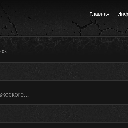
Главная
Инф
иск
еского...