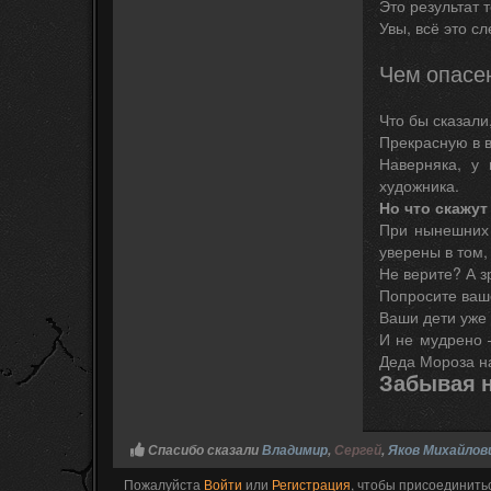
Это результат т
Увы, всё это сл
Чем опасе
Что бы сказали
Прекрасную в 
Наверняка, у 
художника.
Но что скажут
При нынешних 
уверены в том,
Не верите? А з
Попросите ваше
Ваши дети уже 
И не мудрено 
Деда Мороза н
Забывая н
Спасибо сказали
Владимир
,
Сергей
,
Яков Михайлов
Пожалуйста
Войти
или
Регистрация
, чтобы присоединитьс