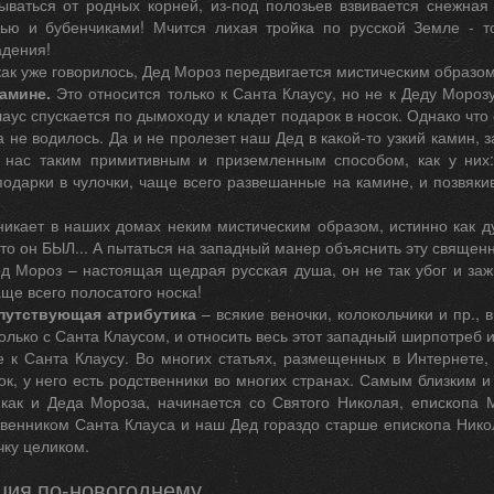
ываться от родных корней, из-под полозьев взвивается снежная
лью и бубенчиками! Мчится лихая тройка по русской Земле - 
адения!
как уже говорилось, Дед Мороз передвигается мистическим образом
камине.
Это относится только к Санта Клаусу, но не к Деду Мороз
аус спускается по дымоходу и кладет подарок в носок. Однако что 
а не водилось. Да и не пролезет наш Дед в какой-то узкий камин, 
 нас таким примитивным и приземленным способом, как у них:
одарки в чулочки, чаще всего развешанные на камине, и позвяки
икает в наших домах неким мистическим образом, истинно как дух
что он БЫЛ... А пытаться на западный манер объяснить эту свяще
д Мороз – настоящая щедрая русская душа, он не так убог и заж
аще всего полосатого носка!
опутствующая атрибутика
– всякие веночки, колокольчики и пр., 
только с Санта Клаусом, и относить весь этот западный ширпотреб 
е к Санта Клаусу. Во многих статьях, размещенных в Интернете
к, у него есть родственники во многих странах. Самым близким и
 как и Деда Мороза, начинается со Святого Николая, епископа 
твенником Санта Клауса и наш Дед гораздо старше епископа Никол
чку целиком.
ция по-новогоднему