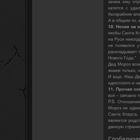
зачем ему отр
катится с уда
бескрайние вл
А в общем-то, 
10. Носки на 
якобы Санта Кл
на Руси никогд
не появился у
раскладывает п
Нового Года."
Дед Мороз возн
знаем только, 
И еще. Наш Де
идиотского и ч
11. Прочая с
всё – связано 
P.S. Отношени
Мороз не одино
Санта Клауса,
является родс
данную страни
Глобализа