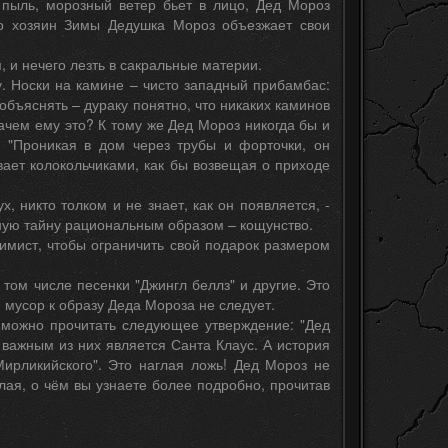
 пыль, морозный ветер бьет в лицо, Дед Мороз
то хозяин Зимы Дедушка Мороз объезжает свои
, и нечего лезть в сакральные материи.
у. Носки на камине – чисто западный прибамбас:
объяснять – дураку понятно, что никаких каминов
зачем ему это? К тому же Дед Мороз никогда бы и
 "Проникая в дом через трубы и форточки, он
вает колокольчиками, как бы возвещая о приходе
, никто толком и не знает, как он появляется, -
нную тайну рациональным образом – кощунство.
имист, чтобы ограничить свой подарок размером
в том числе песенки "Джингл беллз" и другие. Это
и мусор к образу Деда Мороза не следует.
, можно прочитать следующее утверждение: "Дед
 важным из них является Санта Клаус. А история
Мирликийского". Это наглая ложь! Дед Мороз не
ая, о чём вы узнаете более подробно, прочитав