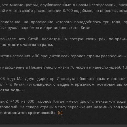
т, что многие цифры, опубликованные в новом исследовании, пре
итай имеет в своём распоряжении 8.700 водоёмов, но перепись показ
ледование, на проведение которого понадобилось три года, п
ных русел, водоёмов и ирригационных зон Китая.
азывает, что Китай, несмотря на потерю своих рек, по-пре
во многих частях страны.
нтов населения и 90 процентов всех городов страны расположены
 наводнение в Пекине унесло жизни 70 людей и нанесло ущерб 1,
06 года Ма Джун, директор Института общественных и экологи
ил, что Китай
«столкнулся с водным кризисом, который включ
ества воды».
вил: «400 из 600 городов Китая имеют дело с нехваткой воды
трополий. На севере страны в силу пересыхания наземных вод
чр
я становится критической
».
(с)