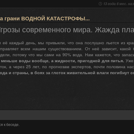
13 года 6 мес. на
 на грани ВОДНОЙ КАТАСТРОФЫ...
грозы современного мира. Жажда пл
 её каждый день, мы привыкли, что она послушно льется из кра
правляет всем нашим существованием. От неё зависит, какой 
дели, потому что мы сами на 90% вода. Нам кажется, что запа
е меньше воды вообще, а жидкости, пригодной для питья.
Уже
ток, а через 25 лет, по прогнозам экспертов, почти половина н
да и страны, в боях за глоток живительной влаги погибнут со
я к беседе.