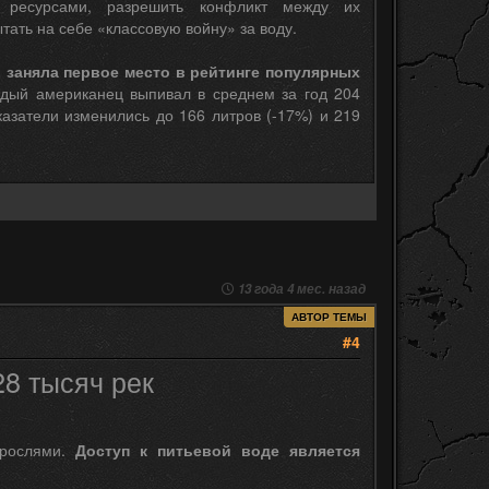
 ресурсами, разрешить конфликт между их
тать на себе «классовую войну» за воду.
я
заняла первое место в рейтинге популярных
аждый американец выпивал в среднем за год 204
казатели изменились до 166 литров (-17%) и 219
13 года 4 мес. назад
АВТОР ТЕМЫ
#4
28 тысяч рек
орослями.
Доступ к питьевой воде является