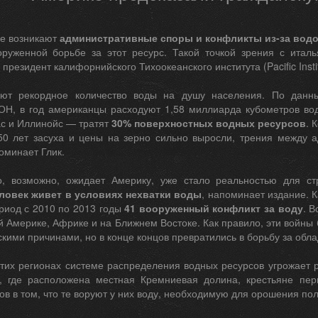
е возникают
административные споры и конфликты из-за вод
оруженной борьбе за этот ресурс. Такой точкой зрения с италь
президент калифорнийского Тихоокеанского института (Pacific Institu
ют рекордное количество воды на душу населения. По данны
ОН, в год американцы расходуют 1,58 миллиарда кубометров вод
ас и Иллинойс — тратят
30% поверхностных водных ресурсов
. 
50 лет засуха и цены на зерно сильно выросли, трения между 
оминает Глик.
о, возможно, ожидает Америку, уже стало реальностью для с
ловек живет в условиях нехватки воды
, напоминает издание. 
риод с 2010 по 2013 годы
41 вооруженный конфликт за воду
. 
й Америке, Африке и на Ближнем Востоке. Как правило, эти войн
кими причинами, но в конце концов превратились в борьбу за обла
этих регионах системе распределения водных ресурсов угрожает 
, где расположена местная Кремниевая долина, крестьяне пер
ов в том, что те воруют у них воду, необходимую для орошения пол