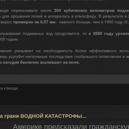
люди перекачивали около
204 кубических километров подз
 для орошения полей и испарялась в атмосферу. В результате в 2
 вырос
примерно на 0,57 мм
- намного больше, чем в 1900 году (0
ользования подземных вод продолжится, то
к 2050 году урове
00 годом.
вание указывает на необходимость более эффективного испол
ишь усугубит негативные последствия глобального потепления и
н
ю сегодня беспечно выливают на поля.
я к беседе.
 на грани ВОДНОЙ КАТАСТРОФЫ...
Америке предсказали гражданску