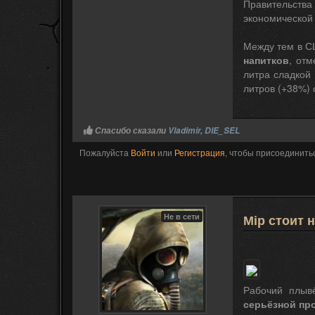
Правительств
экономической 
Между тем в С
напитков
, отм
литра сладкой 
литров (+38%) 
Спасибо сказали
Vladimir
,
DIE_SEL
Пожалуйста
Войти
или
Регистрация
, чтобы присоединитьс
Не в сети
Мір стоит
Рабочий плыв
серьёзной пр