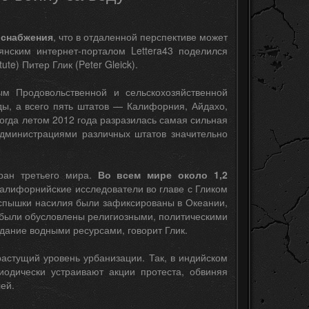
оснабжения
, что в отдаленной перспективе может
янским интернет-порталом Lettera43 поделился
te) Питер Глик (Peter Gleick).
м Продовольственной и сельскохозяйственной
ы, а всего пять штатов — Калифорния, Айдахо,
Когда летом 2012 года разразилась самая сильная
администрациями различных штатов значительно
тран третьего мира.
Во всем мире около 1,2
Калифорнийские исследователи во главе с Гликом
Вспышки насилия были зафиксированы в Океании,
ы были обусловлены религиозными, политическими
дание водными ресурсами, говорит Глик.
растущий уровень урбанизации. Так, в индийском
иодически устраивают акции протеста, обвиняя
ей.