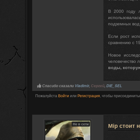
В 2000 году 
использовалась
подземных вод
Если рост исп
сравнению с 19
Новое исследо
человечество л
воды, котору
Спасибо сказали
Vladimir
,
Сергей
,
DIE_SEL
Пожалуйста
Войти
или
Регистрация
, чтобы присоединитьс
Не в сети
Мір стоит