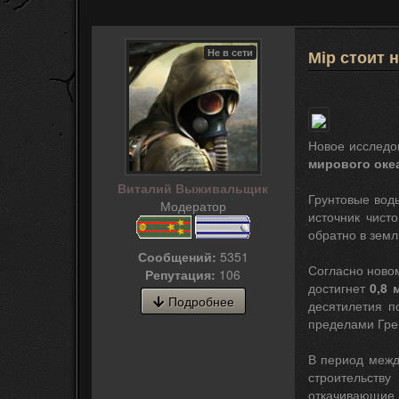
Не в сети
Мір стоит
Новое исследо
мирового океа
Виталий Выживальщик
Грунтовые вод
Модератор
источник чист
обратно в земл
Сообщений:
5351
Согласно ново
Репутация:
106
достигнет
0,8 
Подробнее
десятилетия п
пределами Гре
В период межд
строительств
откачивающие г