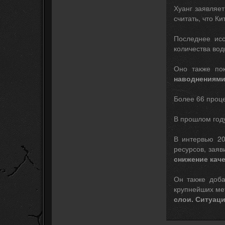
Хуанг заявляе
считать, что К
Последнее исс
количества вод
Оно также пок
наводнениями 
Более 66 проце
В прошлом году
В интервью 20
ресурсов, заяв
снижение кач
Он также доба
крупнейших ме
слои. Ситуаци