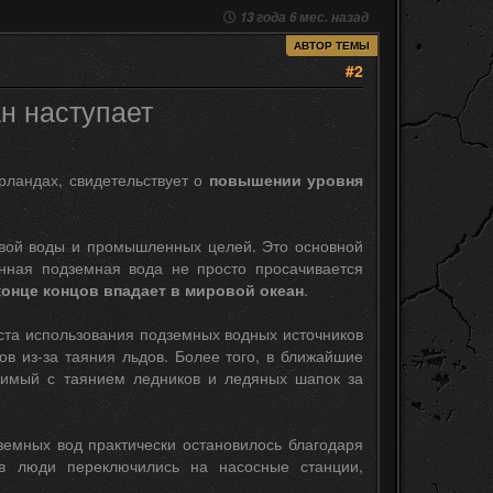
13 года 6 мес. назад
АВТОР ТЕМЫ
#2
н наступает
рландах, свидетельствует о
повышении уровня
евой воды и промышленных целей. Это основной
нная подземная вода не просто просачивается
 конце концов впадает в мировой океан
.
ста использования подземных водных источников
нов из-за таяния льдов. Более того, в ближайшие
нимый с таянием ледников и ледяных шапок за
земных вод практически остановилось благодаря
ов люди переключились на насосные станции,