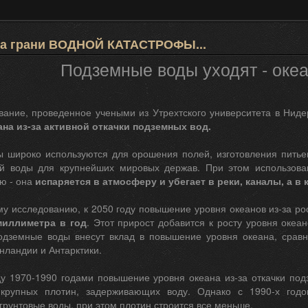
 на грани ВОДНОЙ КАТАСТРОФЫ...
Подземные воды уходят - океа
вание, проведенное учеными из Утрехтского университета в Ниде
на из-за активной откачки подземных вод.
ы широко используются для орошения полей, изготовления пить
ой воды для крупнейших мировых держав. При этом использова
ю - она
испаряется в атмосферу и убегает в реки, каналы, а в
му исследованию, к 2050 году повышение уровня океанов из-за ро
миллиметра в год
. Этот прирост добавится к росту уровня океа
одземные воды внесут вклад в повышение уровня океана, срав
нландии и Антарктики.
у 1970-1990 годами повышение уровня океана из-за откачки под
у крупных плотин, задерживающих воду. Однако с 1990-х год
рунтовые воды, при этом плотин строится все меньше.