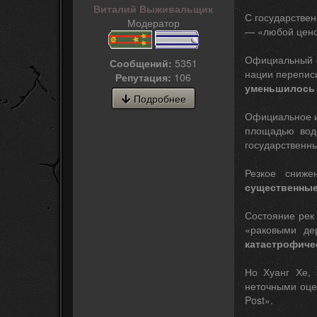
Виталий Выживальщик
С государствен
Модератор
— «любой цено
Официальный о
Сообщений:
5351
нации переписи
Репутация:
106
уменьшилось
Подробнее
Официальное ис
площадью вод
государственны
Резкое сниже
существенные
Состояние рек 
«раковыми д
катастрофиче
Но Хуанг Хе, 
неточными оце
Post».