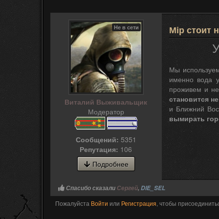
Не в сети
Мір стоит
У
Мы используем
именно вода у
проживем и не
становится н
Виталий Выживальщик
и Ближний Вос
Модератор
вымирать горо
Сообщений:
5351
Репутация:
106
Подробнее
Спасибо сказали
Сергей
,
DIE_SEL
Пожалуйста
Войти
или
Регистрация
, чтобы присоединитьс