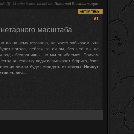
зад
13 года 6 мес. назад от
Виталий Выживальщик
.
АВТОР ТЕМЫ
#1
анетарного масштаба
на по нашему желанию, но часто забываем, что
будет погода, пейзаж за окном, без неё мы на
сы воды безграничны, но мы ошибаемся. Причем
 сегодня нехватку воды испытывает Африка, Азия
аселения земли будет страдать от жажды.
Начнут
тни тысяч...