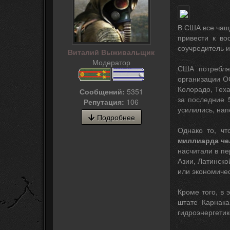
В США все чащ
привести к во
соучредитель и 
Виталий Выживальщик
Модератор
США потребля
организации О
Колорадо, Тех
Сообщений:
5351
за последние 
Репутация:
106
усилились, нап
Подробнее
Однако то, чт
миллиарда че
насчитали в пе
Азии, Латинско
или экономичес
Кроме того, в 
штате Карнака
гидроэнергетик