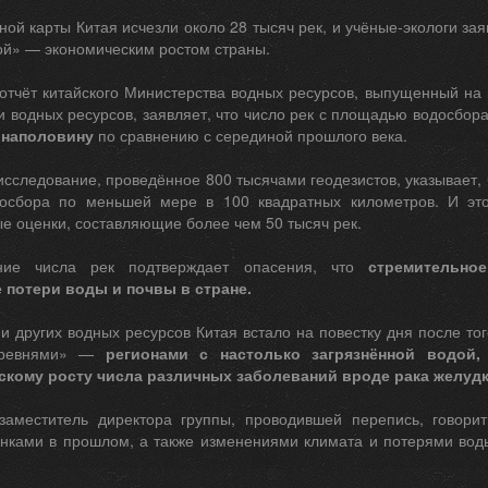
ной карты Китая исчезли около 28 тысяч рек, и учёные-экологи за
й» — экономическим ростом страны.
тчёт китайского Министерства водных ресурсов, выпущенный на 
 водных ресурсов, заявляет, что число рек с площадью водосбор
 наполовину
по сравнению с серединой прошлого века.
следование, проведённое 800 тысячами геодезистов, указывает, ч
осбора по меньшей мере в 100 квадратных километров. И эт
е оценки, составляющие более чем 50 тысяч рек.
ние числа рек подтверждает опасения, что
стремительно
 потери воды и почвы в стране.
и других водных ресурсов Китая встало на повестку дня после то
еревнями» —
регионами с настолько загрязнённой водой,
скому росту числа различных заболеваний вроде рака желуд
заместитель директора группы, проводившей перепись, говори
нками в прошлом, а также изменениями климата и потерями воды 