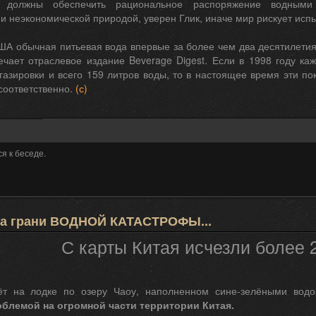
а должны обеспечить рациональное распоряжение водными
и неэкономической природой, уверен Глик, иначе мир рискует испы
ША обычная питьевая вода впервые за более чем два десятилети
ечает отраслевое издание Beverage Digest. Если в 1998 году к
газировки и всего 159 литров воды, то в настоящее время эти по
соответственно.
(с)
я к беседе.
 на грани ВОДНОЙ КАТАСТРОФЫ...
С карты Китая исчезли более 
ёт на лодке по озеру Чаоу, наполненном сине-зелёными вод
облемой на огромной части территории Китая.