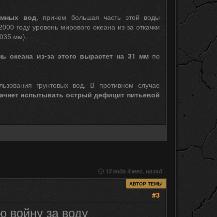
емных вод
, причем большая часть этой воды
000 году уровень мирового океана из-за откачки
,035 мм).
нь океана из-за этого вырастет на 31 мм
по
ьзования грунтовых вод. В противном случае
ачнет испытывать острый дефицит питьевой
13 года 4 мес. назад
АВТОР ТЕМЫ
#3
ю войну за воду