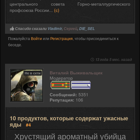
центрального совета Горно-металлургического
профсоюза России...
(с)
Спасибо сказали
Vladimir
,
Сергей
,
DIE_SEL
Пожалуйста
Войти
или
Регистрация
, чтобы присоединиться к
беседе.
13 года 5 мес. назад
Виталий Выживальщик
Не в сети
Модератор
Сообщений:
5351
Репутация:
106
10 продуктов, которые содержат ужасные
яды
#4
Хрустящий ароматный убийца