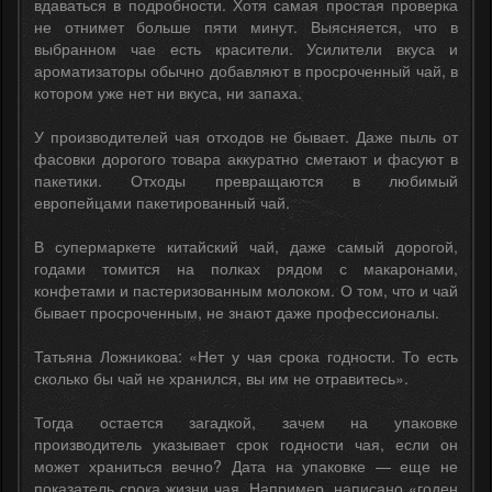
вдаваться в подробности. Хотя самая простая проверка
не отнимет больше пяти минут. Выясняется, что в
выбранном чае есть красители. Усилители вкуса и
ароматизаторы обычно добавляют в просроченный чай, в
котором уже нет ни вкуса, ни запаха.
У производителей чая отходов не бывает. Даже пыль от
фасовки дорогого товара аккуратно сметают и фасуют в
пакетики. Отходы превращаются в любимый
европейцами пакетированный чай.
В супермаркете китайский чай, даже самый дорогой,
годами томится на полках рядом с макаронами,
конфетами и пастеризованным молоком. О том, что и чай
бывает просроченным, не знают даже профессионалы.
Татьяна Ложникова: «Нет у чая срока годности. То есть
сколько бы чай не хранился, вы им не отравитесь».
Тогда остается загадкой, зачем на упаковке
производитель указывает срок годности чая, если он
может храниться вечно? Дата на упаковке — еще не
показатель срока жизни чая. Например, написано «годен