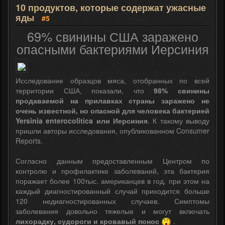
10 продуктов, которые содержат ужасные
яды
#5
69% свинины США заражено
опасными бактериями Иерсиния
Исследование образцов мяса, отобранных по всей
территории США, показали, что
98% свинины
продаваемой на прилавках страны заражено не
очень известной, но опасной для человека бактерией
Yersinia enterocolitica или Иерсиния
. К такому выводу
пришли авторы исследования, опубликованном Consumer
Reports.
Согласно данным предоставленным Центром по
контролю и профилактике заболеваний, эта бактерия
поражает более 100тыс. американцев в год, при этом на
каждый диагностированный случай приходится больше
120 недиагностированных случаев. Симптомы
заболевания довольно тяжелые и могут включать
лихорадку, судороги и кровавый понос
.