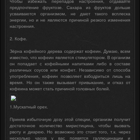
Чтобы избежать перепадов настроения, отдавайте
предпочтение фруктозе. Сахара из фруктов дольше
усваиваются организмом, не дают такого всплеска
энергии, но и не являются причиной резкого изменения
настроения.
2. Кофе.
Зёрна кофейного дерева содержат кофеин. Думаю, всем
известно, что кофеин является стимулятором. В организм
он попадает с кофейными напитками либо в составе
различных соусов или конфет. Независимо от способа
употребления, кофеин позволяет взбодриться лишь на
время. Но он также вызывает привыкание, и отказ от
кофеина может стать причиной головных болей.
1.Мускатный орех.
Приняв избыточную дозу этой специи, организм получит
достаточное количество миристицина, чтобы вызвать
рвоту и диарею. Но возможно это стоит того, т.к. через
несколько часов у вас появятся галлюцинации и