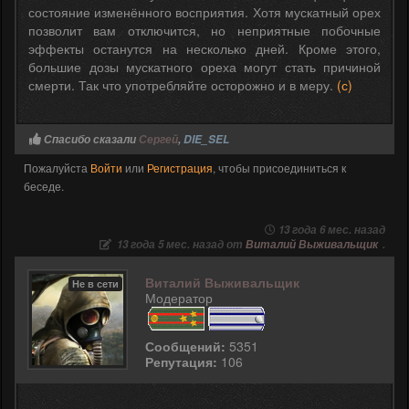
состояние изменённого восприятия. Хотя мускатный орех
позволит вам отключится, но неприятные побочные
эффекты останутся на несколько дней. Кроме этого,
большие дозы мускатного ореха могут стать причиной
смерти. Так что употребляйте осторожно и в меру.
(с)
Спасибо сказали
Сергей
,
DIE_SEL
Пожалуйста
Войти
или
Регистрация
, чтобы присоединиться к
беседе.
13 года 6 мес. назад
13 года 5 мес. назад от
Виталий Выживальщик
.
Виталий Выживальщик
Не в сети
Модератор
Сообщений:
5351
Репутация:
106