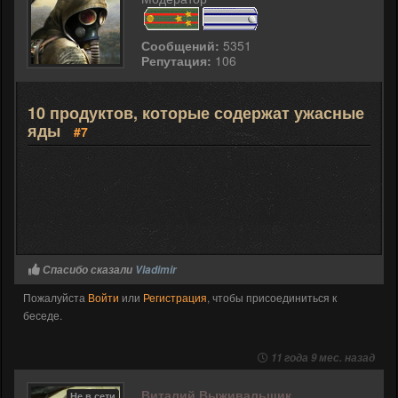
Сообщений:
5351
Репутация:
106
10 продуктов, которые содержат ужасные
яды
#7
Спасибо сказали
Vladimir
Пожалуйста
Войти
или
Регистрация
, чтобы присоединиться к
беседе.
11 года 9 мес. назад
Виталий Выживальщик
Не в сети