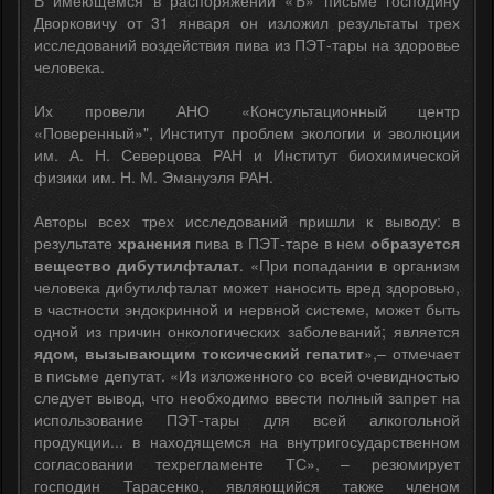
Дворковичу от 31 января он изложил результаты трех
исследований воздействия пива из ПЭТ-тары на здоровье
человека.
Их провели АНО «Консультационный центр
«Поверенный»", Институт проблем экологии и эволюции
им. А. Н. Северцова РАН и Институт биохимической
физики им. Н. М. Эмануэля РАН.
Авторы всех трех исследований пришли к выводу: в
результате
хранения
пива в ПЭТ-таре в нем
образуется
вещество дибутилфталат
. «При попадании в организм
человека дибутилфталат может наносить вред здоровью,
в частности эндокринной и нервной системе, может быть
одной из причин онкологических заболеваний; является
ядом, вызывающим токсический гепатит
»,– отмечает
в письме депутат. «Из изложенного со всей очевидностью
следует вывод, что необходимо ввести полный запрет на
использование ПЭТ-тары для всей алкогольной
продукции... в находящемся на внутригосударственном
согласовании техрегламенте ТС», – резюмирует
господин Тарасенко, являющийся также членом