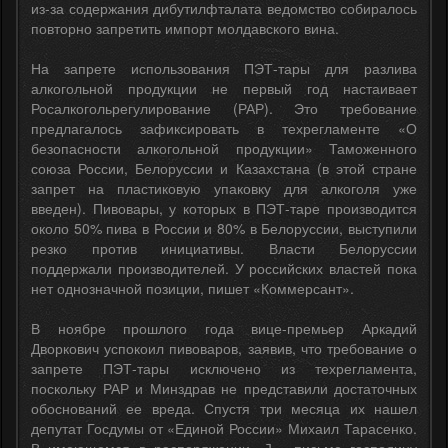
из-за содержания дибутилфталата ведомство собиралось
повторно запретить импорт молдавского вина.
На запрете использования ПЭТ-тары для разлива
алкогольной продукции не первый год настаивает
Росалкогольрегулирование (РАР). Это требование
предлагалось зафиксировать в техрегламенте «О
безопасности алкогольной продукции» Таможенного
союза России, Белоруссии и Казахстана (в этой стране
запрет на пластиковую упаковку для алкоголя уже
введен). Пивовары, у которых в ПЭТ-таре производится
около 50% пива в России и 80% в Белоруссии, выступили
резко против инициативы. Власти Белоруссии
поддержали производителей. У российских властей пока
нет однозначной позиции, пишет «Коммерсант».
В ноябре прошлого года вице-премьер Аркадий
Дворкович успокоил пивоваров, заявив, что требование о
запрете ПЭТ-тары исключено из техрегламента,
поскольку РАР и Минздрав не представили достаточных
обоснований ее вреда. Спустя три месяца их нашел
депутат Госдумы от «Единой России» Михаил Тарасенко.
В имеющемся в распоряжении «Ъ» письме господину