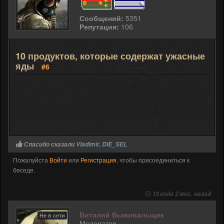
Сообщений:
5351
Репутация:
106
10 продуктов, которые содержат ужасные
яды
#6
Спасибо сказали
Vladimir
,
DIE_SEL
Пожалуйста
Войти
или
Регистрация
, чтобы присоединиться к
беседе.
13 года 2 мес. назад
Виталий Выживальщик
Не в сети
Модератор