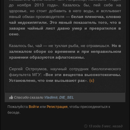
до ноября 2013 года». Казалось бы, пей себе на
здоровье, но стоит добавить в него воды, и всплывает
явный обман производителя —
белая пленочка, словно
чай недокипятили. Это явный показатель того, что в
заварке чайный лист давно умер и превратился в
сено
.
Казалось бы, чай — не тухлая рыба, не отравишься.
Но в
залежалом сборе со временем и при неправильном
хранении образуются афлатоксины.
Сергей Остроумов, научный сотрудник биологического
факультета МГУ: «
Все эти вещества высокотоксичны.
Установлено, что они вызывают рак
».
(с)
Спасибо сказали
Vladimir
,
DIE_SEL
Пожалуйста
Войти
или
Регистрация
, чтобы присоединиться к
беседе.
13 года 5 мес. назад