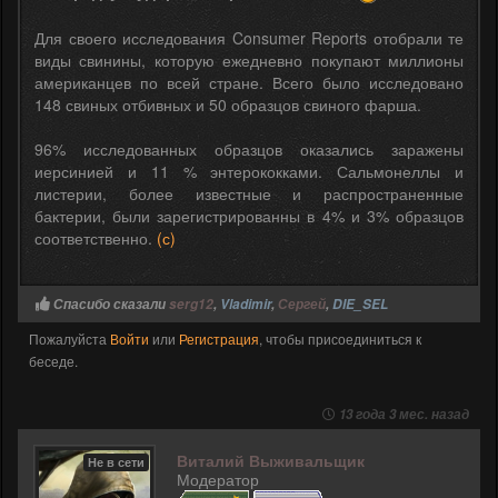
Для своего исследования Consumer Reports отобрали те
виды свинины, которую ежедневно покупают миллионы
американцев по всей стране. Всего было исследовано
148 свиных отбивных и 50 образцов свиного фарша.
96% исследованных образцов оказались заражены
иерсинией и 11 % энтерококками. Сальмонеллы и
листерии, более известные и распространенные
бактерии, были зарегистрированны в 4% и 3% образцов
соответственно.
(с)
Спасибо сказали
serg12
,
Vladimir
,
Сергей
,
DIE_SEL
Пожалуйста
Войти
или
Регистрация
, чтобы присоединиться к
беседе.
13 года 3 мес. назад
Виталий Выживальщик
Не в сети
Модератор