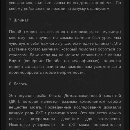
успокоиться, съешьте чипсы из сладкого картофеля. По
своему действию они похожи на закуску с валиумом.
7. Шпинат.
Попай (моряк из известного американского мультика)
многому нас научил, но самым важным был урок: «вы
чувствуете себя намного лучше, если едите шпинат». Это
растение богато магнием, который помогает бороться со
стрессом. Даже если вы не можете справиться с вашим
Блуто (соперник Попайа по мультфильму), хорошая
порция салата со шпинатом поможет вам успокоиться и
проигнорировать любые неприятности.
6. Лосось.
Эта вкусная рыба богата Докозагексаеновой кислотой
(ДКГ), которая является важным компонентом серого
вещества мозга. Проведённые исследования доказали
важную роль ДКГ в развитии мозга. Это вещество можно
назвать натуральным допингом для интеллекта.
Некоторые утверждают, что ДКГ может положительно