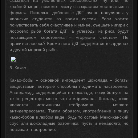
сказаться на умственных способностях, ну или, по
крайней мере, поможет мозгу с возрастом «оставаться в
форме». Пищевые добавки с ДКГ очень популярны у
японских студентов во время сессии. Если хотите
почувствовать себя счастливее и умнее, съешьте нигири с
лососем: рыба богата ДКГ, а углеводы из риса будут
поставщиком серотонина – «гормона счастья». Не
нравится лосось? Кроме него ДКГ содержится в сардинах
и другой морской рыбе.
5. Какао.
Какао-бобы – основной ингредиент шоколада – богаты
веществами, которые способны поднимать настроение.
Анандамид, содержащийся в шоколаде, воздействует на
те же рецепторы мозга, что и марихуана. Шоколад также
является источником теобромина – мягкого
антидепрессанта. Таким образом, употребление в пищу
какао-бобов в любом виде, будь то острый Мексиканский
соус или шоколадные батончики, пусть и ненадолго, но
повышает настроение.