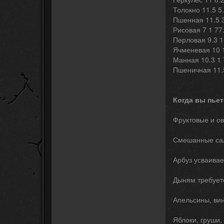
Толокно 11.5 5.
Пшенная 11.5 3
Рисовая 7 1 77
Перловая 9.3 1
Ячменевая 10 1
Манная 10.3 1 
Пшеничная 11.5
Когда вы пьет
Фруктовые и о
Смешанные сал
Арбуз усваивае
Дыням требует
Апельсины, вин
Яблоки, груши,