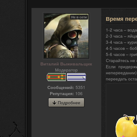
Не в сети
Время пер
1-2 часа – вод
2-3 часа – яйц
3-4 часа – кур
4-5 часов – бо
5-6 часов – гри
Старайтесь не е
Виталий Выживальщик
Если придерж
Модератор
непереедании),
переедать оста
Сообщений:
5351
Репутация:
106
Подробнее