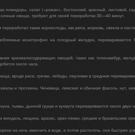
ак помидоры, салат («роман», бостонский, красный, листовой, са
 сочные овощи, требуют для своей переработки 30—40 минут.
 переработал такие корнеплоды, как репа, морковь, свекла и паст
ребляемые монотрофно на голодный желудок, перевариваются 1-
ания крахмалосодержащих овощей, таких как топинамбур, желуд
обится около часа.
ища, вроде риса, гречки, лебеды, перловки в среднем переварива
малы и протеины. Чечевица, лимская и обычная фасоль, нут, каян
уха, тыквы, дынной груши и кунжута перевариваются около двух ч
ак миндаль, лещина, арахис, орех-пекан, грецкие и бразильские ор
орехи на ночь замочить в воде, а потом растолочь, они быстрее усв