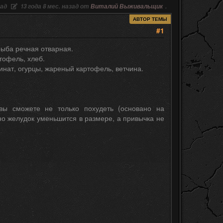
зад
13 года 8 мес. назад от
Виталий Выживальщик
.
АВТОР ТЕМЫ
#1
 рыба речная отварная.
тофель, хлеб.
пинат, огурцы, жареный картофель, ветчина.
вы сможете не только похудеть (основано на
но желудок уменьшится в размере, а привычка не