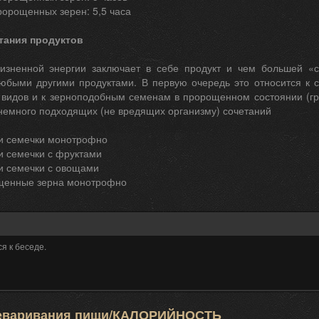
пророщенных зерен: 5,5 часа
тания продуктов
зненной энергии заключает в себе продукт и чем большей «с
любыми другими продуктами. В первую очередь это относится 
видов и к зерноподобным семенам в пророщенном состоянии (греч
 немного подходящих (не вредящих организму) сочетаний
 и семечки монотрофно
и семечки с фруктами
и семечки с овощами
щенные зерна монотрофно
я к беседе.
еваривания пищи/КАЛОРИЙНОСТЬ