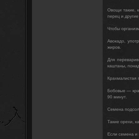
Овощи такие, к
перец и другие
Чтобы организм
Авокадо, упот
жиров.
Для переварив
каштаны, понад
Крахмалистая п
Бобовые — крах
90 минут.
Семена подсолн
Такие орехи, к
Если семена и 