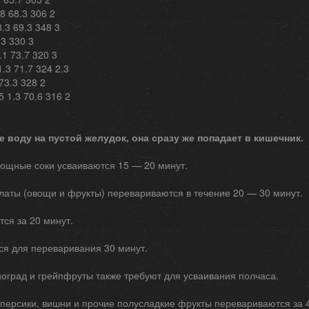
8 68.3 306 2
.3 69.3 348 3
.3 330 3
.1 73.7 320 3
.3 71.7 324 2.3
73.3 328 2
 1.3 70.6 316 2
е воду на пустой желудок, она сразу же попадает в кишечник.
вощные соки усваиваются 15 — 20 минут.
аты (овощи и фрукты) перевариваются в течение 20 — 30 минут.
тся за 20 минут.
ся для переваривания 30 минут.
оград и грейпфруты также требуют для усваивания полчаса.
 персики, вишни и прочие полусладкие фрукты перевариваются за 