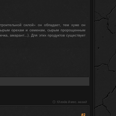
троительной силой» он обладает, тем хуже он
к сырым орехам и семенам, сырым пророщенным
ка, амарант...). Для этих продуктов существует
13 года 8 мес. назад
#2