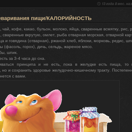
13 года 8 мес. на
еваривания пищи/КАЛОРИЙНОСТЬ
а, чай, кофе, какао, бульон, молоко, яйца, сваренные всмятку, рис,
а, сваренные вкрутую, омлет, рыба отварная морская, отварной кар
ица и говядина (отварная), ржаной хлеб, яблоки, морковь, редис, ш
бы (фасоль, горох), дичь, сельдь, жареное мясо.
бы, шпик.
сть за 3-4 часа до сна.
иваться принципа и не есть, пока в желудке есть пища, то 
 но и сохранить здоровье желудочно-кишечному тракту. Постепен
нется с вами.