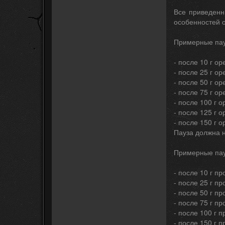
Все приведенн
особенностей 
Примерные пау
- после 10 г о
- после 25 г ор
- после 50 г ор
- после 75 г ор
- после 100 г о
- после 125 г о
- после 150 г о
Пауза должна н
Примерные пау
- после 10 г п
- после 25 г п
- после 50 г п
- после 75 г п
- после 100 г 
- после 150 г 