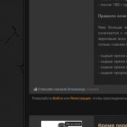
- после 180 г 
Правило соче
Чем больше жи
сочетается с 
зерновым всех 
только совсем
- сырые орехи
- сырые орехи 
- сырые орехи 
- сырые проро
Спасибо сказали
Владимир
,
Сергей
Пожалуйста
Войти
или
Регистрация
, чтобы присоединитьс
Не в сети
Время пер