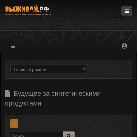
Главная
Информация
Магазин
Блоги
Форум
Будущее за синтетическими
продуктами
1