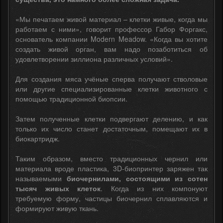
«Мы печатаем живой материал – клетки живые, когда мы
работаем с ними», говорит профессор Габор Форгакс,
основатель компании Modern Meadow. «Когда вы хотите
создать живой орган, вам надо позаботиться об
удовлетворении зиллиона различных условий».
Для создания мяса учёные сперва получают стволовые
или другие специализированные клетки животного с
помощью традиционной биопсии.
Затем полученные клетки подвергают делению, и как
только их число станет достаточным, помещают их в
биокартридж.
Таким образом, вместо традиционных чернил или
материала вроде пластика, 3D-биопринтер заряжен так
называемыми
биочернилами, состоящими из сотен
тысяч живых клеток
. Когда из них компонуют
требуемую форму, частицы биочернил сплавляются и
формируют живую ткань.