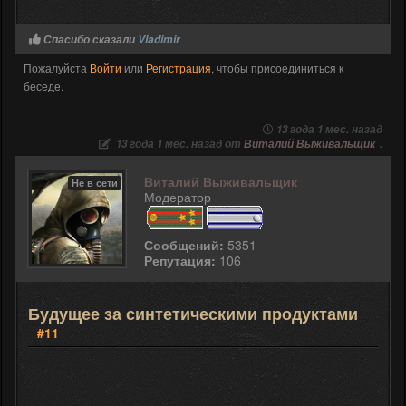
Спасибо сказали
Vladimir
Пожалуйста
Войти
или
Регистрация
, чтобы присоединиться к
беседе.
13 года 1 мес. назад
13 года 1 мес. назад от
Виталий Выживальщик
.
Виталий Выживальщик
Не в сети
Модератор
Сообщений:
5351
Репутация:
106
Будущее за синтетическими продуктами
#11