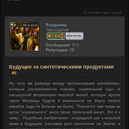
13 года 1 мес. назад
Владимир
Не в сети
Завсегдатай
Сообщений:
573
Репутация:
25
Будущее за синтетическими продуктами
#6
Ну, есть же разница между протеиновыми коктейлями,
которые употребляются помимо нормальной еды, и
насыщеной витаминами мерзкой жижей, которую жрали
герои Матрицы будучи в реальности на борту своего
корабля (еды-то больше не было). Помнится там чувак за
кусок "нормального" мяса своих приятелей кинул. Это я к
чему... Подобные изобретения - очередной шаг к мерзкой
жиже в будущем, учитывая рост населения на Земле, и
увеличивающуюся нехватку продуктов, имхо.