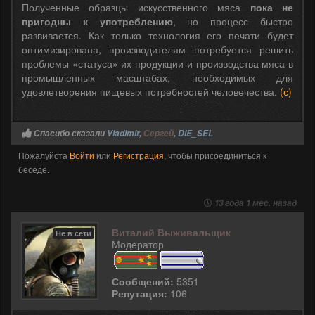
Полученные образцы искусственного мяса
пока не
пригодны к употреблению
, но процесс быстро
развивается. Как только технология его печати будет
оптимизирована, производителям потребуется решить
проблемы «статуса» их продукции и производства мяса в
промышленных масштабах, необходимых для
удовлетворения пищевых потребностей человечества.
(с)
Спасибо сказали
Vladimir
,
Сергей
,
DIE_SEL
Пожалуйста
Войти
или
Регистрация
, чтобы присоединиться к
беседе.
13 года 1 мес. назад
Виталий Выживальщик
Не в сети
Модератор
Сообщений:
5351
Репутация:
106