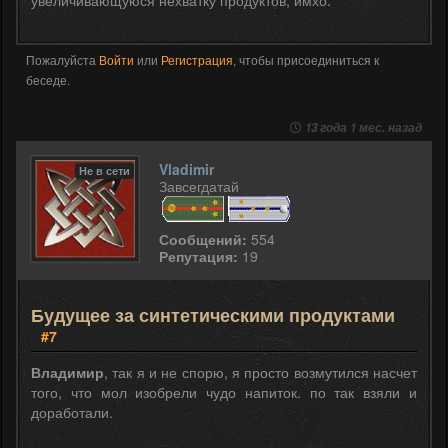
Пожалуйста
Войти
или
Регистрация
, чтобы присоединиться к
беседе.
13 года 1 мес. назад
Vladimir
Не в сети
Завсегдатай
Сообщений:
554
Репутация:
19
Будущее за синтетическими продуктами
#7
Владимир
, так я и не спорю, я просто возмутился насчет
того, что мол изобрели чудо напиток. по так взяли и
доработали.