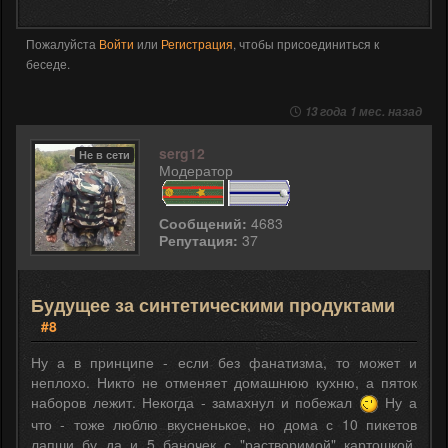
Пожалуйста
Войти
или
Регистрация
, чтобы присоединиться к
беседе.
13 года 1 мес. назад
serg12
Не в сети
Модератор
Сообщений:
4683
Репутация:
37
Будущее за синтетическими продуктами
#8
Ну а в принципе - если без фанатизма, то может и
неплохо. Никто не отменяет домашнюю кухню, а пяток
наборов лежит. Некогда - замахнул и побежал
Ну а
что - тоже люблю вкусненькое, но дома с 10 пикетов
лапши бу да и 5 баночек с "растворимой" картошкой.