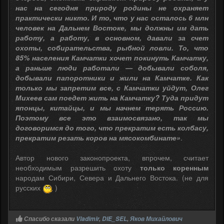
нас на сегодня природу родины не охраняет
практически никто. И то, что у нас осталось 6 млн
человек на Дальнем Востоке, мы должны им дать
работу, а работу, в основном, давали за счет
охоты, собирательства, рыбной ловли. То, что
85% населения Камчатки хочет покинуть Камчатку,
а раньше люди работали — добывали соболя,
добывали папоротники и жили на Камчатке. Как
только мы запретим все, с Камчатки уйдут, Олег
Михеев сам поедет жить на Камчатку? Туда придут
японцы, китайцы, и мы начнем терять Россию.
Поэтому все это взаимосвязано, так мы
договоримся до того, что прекратим есть колбасу,
прекратим резать коров на мясокомбинате»
.
Автор нового законопроекта, впрочем, считает
необходимым разрешить охоту
только коренным
народам Сибири, Севера и Дальнего Востока. (не для
русских
)
Спасибо сказали
Vladimir
,
DIE_SEL
,
Яков Михайлович