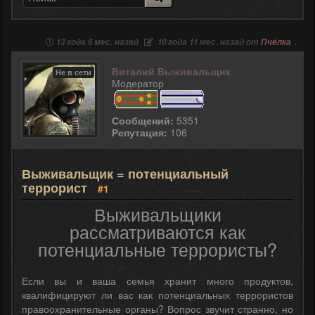
13 года 6 мес. назад
10 года 11 мес. назад от
Пчёлка
.
Виталий Выживальщик
Не в сети
Модератор
Сообщений:
5351
Репутация:
106
Выживальщик = потенциальный
террорист
#1
Выживальщики
рассматриваются как
потенциальные террористы?
Если вы и ваша семья хранит много продуктов,
квалифицируют ли вас как потенциальных террористов
правоохранительные органы? Вопрос звучит странно, но