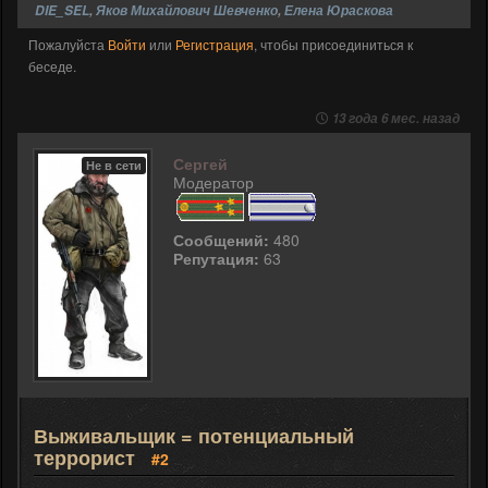
DIE_SEL
,
Яков Михайлович Шевченко
,
Елена Юраскова
Пожалуйста
Войти
или
Регистрация
, чтобы присоединиться к
беседе.
13 года 6 мес. назад
Сергей
Не в сети
Модератор
Сообщений:
480
Репутация:
63
Выживальщик = потенциальный
террорист
#2