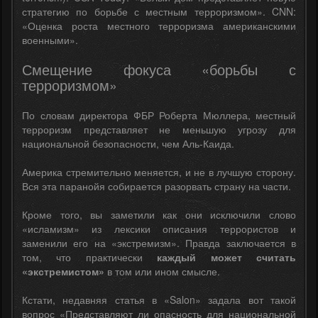
стратегию по борьбе с местным терроризмом». CNN:
«Оценка роста местного терроризма американскими
военными».
Смещение фокуса «борьбы с
терроризмом»
По словам директора ФБР Роберта Мюллера, местный
терроризм представляет не меньшую угрозу для
национальной безопасности, чем Аль-Каида.
Америка стремительно меняется, и не в лучшую сторону.
Вся эта паранойя собирается разорвать страну на части.
Кроме того, вы заметили как они исключили слово
«исламизм» из лексики описания террористов и
заменили его на «экстремизм». Правда заключается в
том, что практически
каждый может считать
«экстремистом»
в том или ином смысле.
Кстати, недавняя статья в «Salon» задала вот такой
вопрос «Представляют ли опасность для национальной