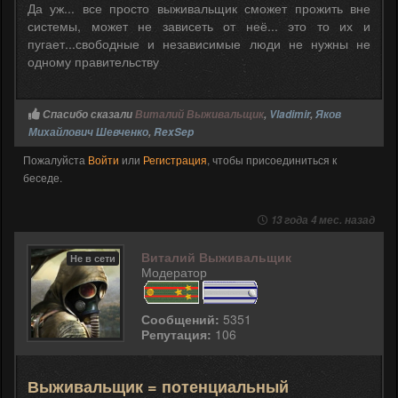
Да уж... все просто выживальщик сможет прожить вне
системы, может не зависеть от неё... это то их и
пугает...свободные и независимые люди не нужны не
одному правительству
Спасибо сказали
Виталий Выживальщик
,
Vladimir
,
Яков
Михайлович Шевченко
,
RexSep
Пожалуйста
Войти
или
Регистрация
, чтобы присоединиться к
беседе.
13 года 4 мес. назад
Виталий Выживальщик
Не в сети
Модератор
Сообщений:
5351
Репутация:
106
Выживальщик = потенциальный