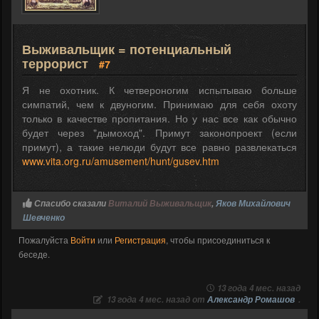
Выживальщик = потенциальный
террорист
#7
Я не охотник. К четвероногим испытываю больше
симпатий, чем к двуногим. Принимаю для себя охоту
только в качестве пропитания. Но у нас все как обычно
будет через "дымоход". Примут законопроект (если
примут), а такие нелюди будут все равно развлекаться
www.vita.org.ru/amusement/hunt/gusev.htm
Спасибо сказали
Виталий Выживальщик
,
Яков Михайлович
Шевченко
Пожалуйста
Войти
или
Регистрация
, чтобы присоединиться к
беседе.
13 года 4 мес. назад
13 года 4 мес. назад от
Александр Ромашов
.