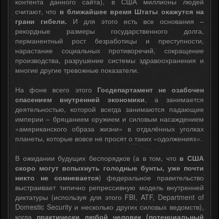
контента данного сайта), в США миллионы людей
считают, что
в ближайшее время Штаты окажутся на
грани гибели.
И для этого есть все основания –
рекордные размеры государственного долга,
перманентный рост безработицы и преступности,
нарастание социальных противоречий, сокращение
производства, разрушение системы здравоохранения и
многие другие тревожные показатели.
На фоне всего этого
Госдепартамент не озабочен
спасением внутренней экономики
, а занимается
деятельностью, которой всегда занимаются падающие
империи – бряцанием оружием и силовым насаждением
«американского образа жизни» в отдалённых уголках
планеты, которые вовсе не просят о таких «одолжениях».
В ожидании будущих беспорядков (а в том, что
в США
скоро могут вспыхнуть голодные бунты, уже почти
никто не сомневается
) федеральное правительство
выстраивает типично репрессивную модель внутренней
диктатуры (используя для этого FBI, ATF, Department of
Domestic Security и несколько других силовых ведомств),
когда
практически любой человек (потенциальный