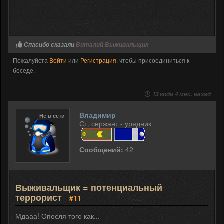
Спасибо сказали
Виталий Выживальщик
Пожалуйста
Войти
или
Регистрация
, чтобы присоединиться к
беседе.
13 года 4 мес. назад
Владимир
Не в сети
Ст. сержант - урядник
Сообщений:
42
Выживальщик = потенциальный
террорист
#11
Мдааа! Опосля того как...