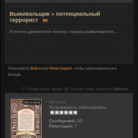
Выживальщик = потенциальный
террорист
#6
А потом удивляются почему страна разваливается....
Пожалуйста
Войти
или
Регистрация
, чтобы присоединиться к
беседе.
13 года 4 мес. назад
13 года 4 мес. назад от
Микола
.
Микола
Не в сети
Пользователь заблокирован
Сообщений:
53
Репутация:
7