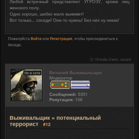
Любой встречный представляет УГРОЗУ, кроме лиц
женского полу.
Одно хорошо, шибко мало выживет!
Вот только... соседи! Они-то нужны! Без них ну никак!
Пожалуйста
Войти
или
Регистрация
, чтобы присоединиться к
беседе.
13 года 3 мес. назад
Виталий Выживальщик
Не в сети
Модератор
Сообщений:
5351
Репутация:
106
Выживальщик = потенциальный
террорист
#12