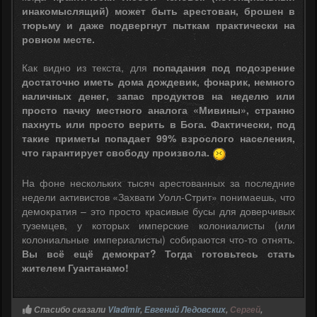
инакомыслящий) может быть арестован, брошен в
тюрьму и даже подвергнут пыткам практически на
ровном месте.
Как видно из текста, для
попадания под подозрение
достаточно иметь дома дождевик, фонарик, немного
наличных денег, запас продуктов на неделю или
просто пачку местного аналога «Мивины», странно
пахнуть или просто верить в Бога. Фактически, под
такие приметы попадает 99% взрослого населения,
что гарантирует свободу произвола.
На фоне нескольких тысяч арестованных за последние
недели активистов «Захвати Уолл-Стрит» понимаешь, что
демократия – это просто красивые бусы для доверчивых
туземцев, у которых имперские колониалисты (или
колониальные империалисты) собираются что-то отнять.
Вы всё ещё демократ? Тогда готовьтесь стать
жителем Гуантанамо!
Спасибо сказали
Vladimir
,
Евгений Ледовских
,
Сергей
,