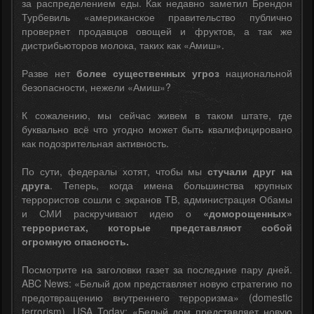
за распределением еды. Как недавно заметил Брендон
Турбевиль «американское правительство публично
проверяет продавцов овощей и фруктов, а так же
дистрибьюторов молока, таких как «Амиш».
Разве нет
более существенных угроз
национальной
безопасности, нежели «Амиш»?
К сожалению, мы сейчас живем в таком штате, где
буквально всё что угодно может быть квалифицировано
как подозрительная активность.
По сути, федералы хотят, чтобы мы
стучали друг на
друга
. Теперь, когда имена большинства крупных
террористов сошли с экранов ТВ, администрация Обамы
и СМИ раскручивают идею о
«доморощенных»
террористах, которые представляют собой
огромную опасность.
Посмотрите на заголовки газет за последние пару дней.
ABC News: «Белый дом представляет новую стратегию по
предотвращению внутреннего терроризма» (domestic
terrorism). USA Today: «Белый дом представляет новую