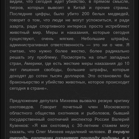
видим, что сегодня идет убийство, в прямом смысле,
тигров, которых вывозят в Китай и прочие страны.
Последние цифры, было убито 200 белых медведей,
говорит о том, что люди не могут успокоиться, и ради
азарта, ради спортивного интереса просто истребляют
животный мир. Меры и наказания, которые сегодня
существуют, очень мягкие. Небольшие штрафы,
административная ответственность — это ни о чем. Я
считаю, что нужно более жестко, более радикально
решать эту проблему. Посмотреть на опыт западных
стран, Америки, где есть жесткие меры наказания до 10
лет лишения свободы, большие штрафы, которые
доходят до сотен тысяч долларов. Это остановило бы
браконьерство и убийство животных, которое происходит
сегодня в стране».
Предложение депутата Михеева вызвало резкую критику
охотоведов. Говорит почетный член Московского
областного общества охотников и рыболовов, бывший
государственный охотничий инспектор России Валерий
Кузенков: «Я как охотовед с 30-летним стажем могу
сказать, что Олег Михеев недалекий человек.
В первую
очередь, охотники охраняют природу родины, а у