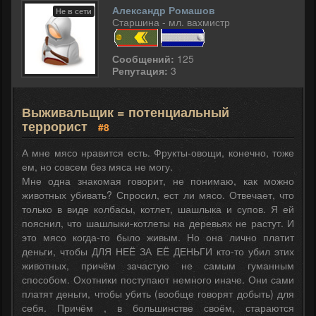
Александр Ромашов
Не в сети
Старшина - мл. вахмистр
Сообщений:
125
Репутация:
3
Выживальщик = потенциальный
террорист
#8
А мне мясо нравится есть. Фрукты-овощи, конечно, тоже
ем, но совсем без мяса не могу.
Мне одна знакомая говорит, не понимаю, как можно
животных убивать? Спросил, ест ли мясо. Отвечает, что
только в виде колбасы, котлет, шашлыка и супов. Я ей
пояснил, что шашлыки-котлеты на деревьях не растут. И
это мясо когда-то было живым. Но она лично платит
деньги, чтобы ДЛЯ НЕЁ ЗА ЕЁ ДЕНЬГИ кто-то убил этих
животных, причём зачастую не самым гуманным
способом. Охотники поступают немного иначе. Они сами
платят деньги, чтобы убить (вообще говорят добыть) для
себя. Причём , в большинстве своём, стараются