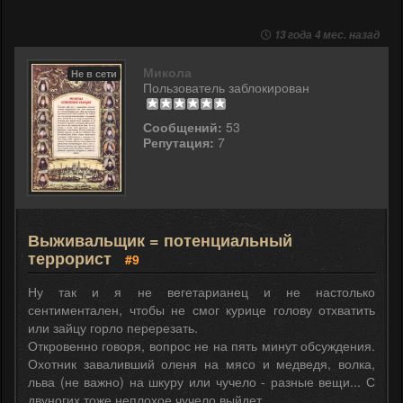
13 года 4 мес. назад
Микола
Не в сети
Пользователь заблокирован
Сообщений:
53
Репутация:
7
Выживальщик = потенциальный
террорист
#9
Ну так и я не вегетарианец и не настолько
сентиментален, чтобы не смог курице голову отхватить
или зайцу горло перерезать.
Откровенно говоря, вопрос не на пять минут обсуждения.
Охотник заваливший оленя на мясо и медведя, волка,
льва (не важно) на шкуру или чучело - разные вещи... С
двуногих тоже неплохое чучело выйдет.