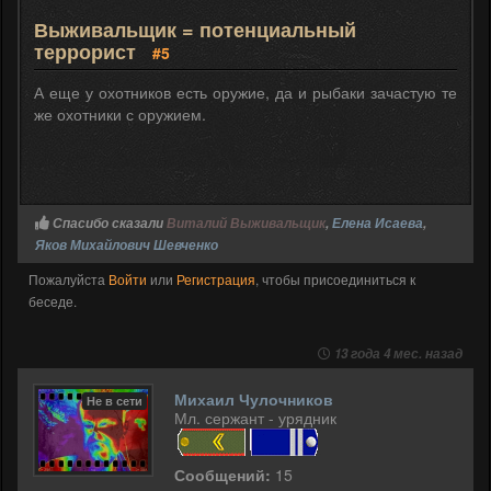
Выживальщик = потенциальный
террорист
#5
А еще у охотников есть оружие, да и рыбаки зачастую те
же охотники с оружием.
Спасибо сказали
Виталий Выживальщик
,
Елена Исаева
,
Яков Михайлович Шевченко
Пожалуйста
Войти
или
Регистрация
, чтобы присоединиться к
беседе.
13 года 4 мес. назад
Михаил Чулочников
Не в сети
Мл. сержант - урядник
Сообщений:
15