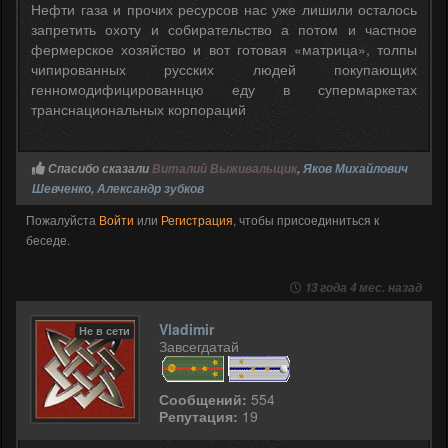
Нефти газа и прочих ресурсов нас уже лишили осталось
запретить охоту и собирательство а потом и частное
фермерское хозяйство и вот готовая «матрица», толпы
чипированных русских людей покупающих
генномодифицированнцю еду в супермаркетах
транснациональных корпораций
Спасибо сказали
Виталий Выживальщик
,
Яков Михайлович
Шевченко
,
Александр зубков
Пожалуйста
Войти
или
Регистрация
, чтобы присоединиться к
беседе.
13 года 4 мес. назад
Vladimir
Не в сети
Завсегдатай
Сообщений:
554
Репутация:
19