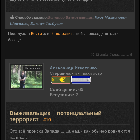
Спасибо сказали
Виталий Выживальщик
,
Яков Михайлович
Шевченко
,
Максим Толбузин
Пожалуйста
Войти
или
Регистрация
, чтобы присоединиться к
беседе.
13 года 4 мес. назад
Александр Игнатенко
Не в сети
Старшина - мл. вахмистр
Сообщений:
69
Репутация:
2
Выживальщик = потенциальный
террорист
#10
Это всё происки Запада.......а наши как обычно ровняются
на них...