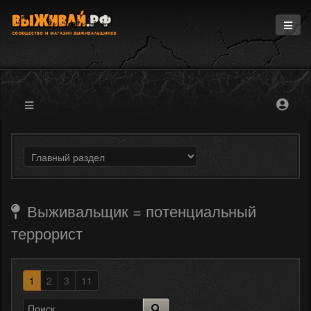
Главная
Информация
Магазин
Блоги
Форум
Выживальщик = потенциальный
террорист
1
2
3
11