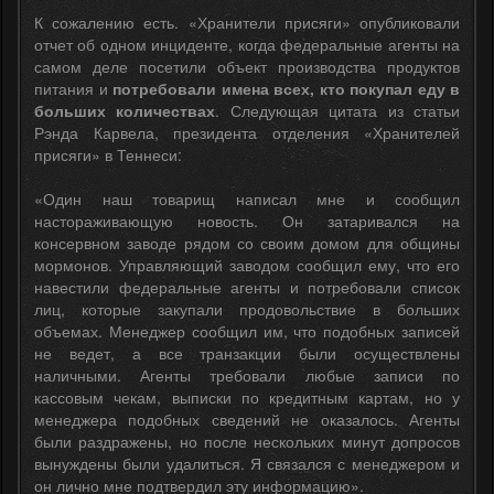
К сожалению есть. «Хранители присяги» опубликовали
отчет об одном инциденте, когда федеральные агенты на
самом деле посетили объект производства продуктов
питания и
потребовали имена всех, кто покупал еду в
больших количествах
. Следующая цитата из статьи
Рэнда Карвела, президента отделения «Хранителей
присяги» в Теннеси:
«Один наш товарищ написал мне и сообщил
настораживающую новость. Он затаривался на
консервном заводе рядом со своим домом для общины
мормонов. Управляющий заводом сообщил ему, что его
навестили федеральные агенты и потребовали список
лиц, которые закупали продовольствие в больших
объемах. Менеджер сообщил им, что подобных записей
не ведет, а все транзакции были осуществлены
наличными. Агенты требовали любые записи по
кассовым чекам, выписки по кредитным картам, но у
менеджера подобных сведений не оказалось. Агенты
были раздражены, но после нескольких минут допросов
вынуждены были удалиться. Я связался с менеджером и
он лично мне подтвердил эту информацию».