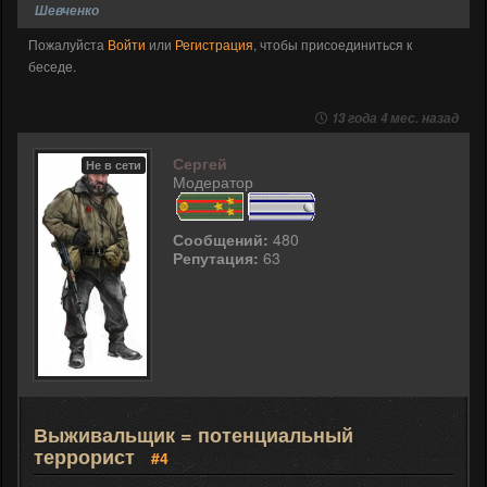
Шевченко
Пожалуйста
Войти
или
Регистрация
, чтобы присоединиться к
беседе.
13 года 4 мес. назад
Сергей
Не в сети
Модератор
Сообщений:
480
Репутация:
63
Выживальщик = потенциальный
террорист
#4