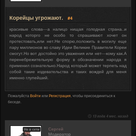
Корейцы угрожают.
#4
красивые слова---а налицо нищая голодная страна..и
народ которго не особо то спрашивают хочет он
протестовать,или нет.Не спорю,положить в могилу еще
пару миллионов во славу Идеи Великие Правители Кореи
смогут.Но вот достойно это уважения или нет---кому как.А
перенебрежительную форму в обозначении народа я
применил сознательно.Народ который может терпеть над
собой такие издевательства и таких вождей для меня
именно глупейший.
Пожалуйста
Войти
или
Регистрация
, чтобы присоединиться к
беседе.
13 года 4 мес. назад
Сергей
Не в сети
Модератор