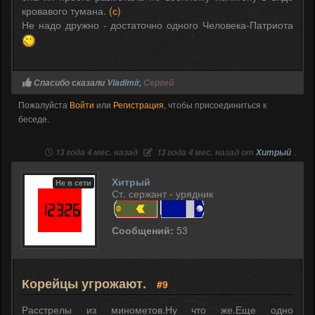
кровавого тумана.
(с)
Не надо дружно - достаточно одного Человека-Патриота
Спасибо сказали
Vladimir
,
Сергей
Пожалуйста
Войти
или
Регистрация
, чтобы присоединиться к
беседе.
13 года 4 мес. назад
13 года 4 мес. назад от
Хитрый
.
Хитрый
Не в сети
Ст. сержант - урядник
Сообщений:
53
Корейцы угрожают.
#9
Расстрелы из минометов.Ну что же.Еще одно