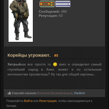
Сообщений:
480
Репутация:
63
Корейцы угрожают.
#5
Хитрый
как все просто то
взял и определил самый
глупейший народ в Азии, может и по остальным
континентам просветишь? Ну так для общей картины..
Спасибо сказали
Виталий Выживальщик
,
Vladimir
Пожалуйста
Войти
или
Регистрация
, чтобы присоединиться к
беседе.