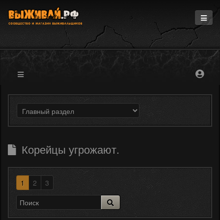
Главная
Информация
Магазин
Блоги
Форум
Корейцы угрожают.
1
2
3