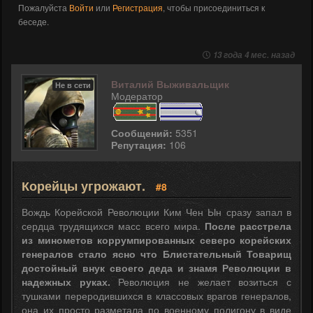
Пожалуйста
Войти
или
Регистрация
, чтобы присоединиться к
беседе.
13 года 4 мес. назад
Виталий Выживальщик
Не в сети
Модератор
Сообщений:
5351
Репутация:
106
Корейцы угрожают.
#8
Вождь Корейской Революции Ким Чен Ын сразу запал в
сердца трудящихся масс всего мира.
После расстрела
из минометов коррумпированных северо корейских
генералов стало ясно что Блистательный Товарищ
достойный внук своего деда и знамя Революции в
надежных руках.
Революция не желает возиться с
тушками переродившихся в классовых врагов генералов,
она их просто разметала по военному полигону в виде