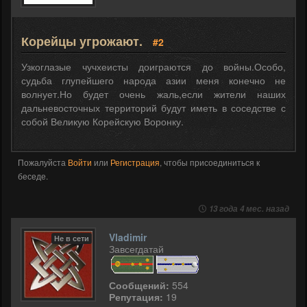
Корейцы угрожают.
#2
Узкоглазые чучхеисты доиграются до войны.Особо,
судьба глупейшего народа азии меня конечно не
волнует.Но будет очень жаль,если жители наших
дальневосточных территорий будут иметь в соседстве с
собой Великую Корейскую Воронку.
Пожалуйста
Войти
или
Регистрация
, чтобы присоединиться к
беседе.
13 года 4 мес. назад
Vladimir
Не в сети
Завсегдатай
Сообщений:
554
Репутация:
19