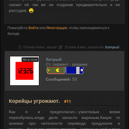
сказал её так же не подумав предварительно и не
рассудив.
Пожалуйста
Войти
или
Регистрация
, чтобы присоединиться к
беседе.
13 года 4 мес. назад
13 года 4 мес. назад от
Хитрый
.
Хитрый
Не в сети
Ст. сержант - урядник
Сообщений:
53
Корейцы угрожают.
#11
Как я и предполагал---узкоглазые вояки
переобулись,когда дело запахло жареным.Какую то
ахинею про неточности перевода придумали и
прочее....Как в том старом приколе---мопед не мой,я тока