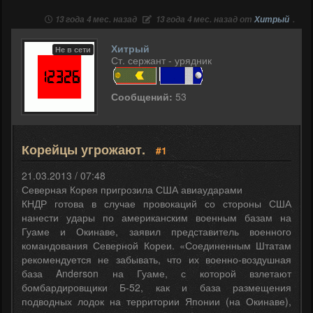
13 года 4 мес. назад
13 года 4 мес. назад от
Хитрый
.
Хитрый
Не в сети
Ст. сержант - урядник
Сообщений:
53
Корейцы угрожают.
#1
21.03.2013 / 07:48
Северная Корея пригрозила США авиаударами
КНДР готова в случае провокаций со стороны США
нанести удары по американским военным базам на
Гуаме и Окинаве, заявил представитель военного
командования Северной Кореи. «Соединенным Штатам
рекомендуется не забывать, что их военно-воздушная
база Anderson на Гуаме, с которой взлетают
бомбардировщики Б-52, как и база размещения
подводных лодок на территории Японии (на Окинаве),