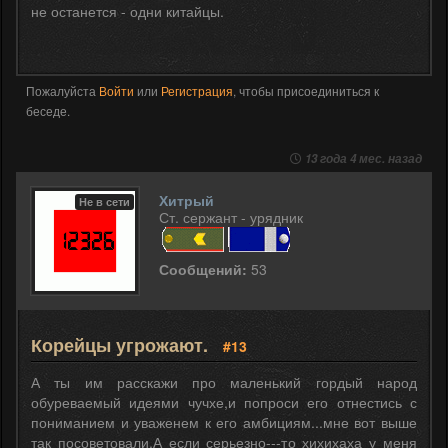
не останется - одни китайцы.
Пожалуйста
Войти
или
Регистрация
, чтобы присоединиться к
беседе.
13 года 4 мес. назад
Хитрый
Не в сети
Ст. сержант - урядник
Сообщений:
53
Корейцы угрожают.
#13
А ты им расскажи про маленький гордый народ
обуреваемый идеями чучхе,и попроси его отнестись с
пониманием и уваженем к его амбициям...мне вот выше
так посоветовали.А если серьезно---то хихихаха у меня