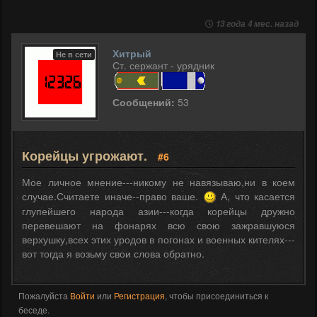
13 года 4 мес. назад
Хитрый
Не в сети
Ст. сержант - урядник
Сообщений:
53
Корейцы угрожают.
#6
Мое личное мнение---никому не навязываю,ни в коем
случае.Считаете иначе--право ваше.
А, что касается
глупейшего народа азии---когда корейцы дружно
перевешают на фонарях всю свою зажравшуюся
верхушку,всех этих уродов в погонах и военных кителях---
вот тогда я возьму свои слова обратно.
Пожалуйста
Войти
или
Регистрация
, чтобы присоединиться к
беседе.