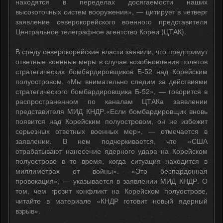
находятся в переделах досягаемости наших
высокоточных систем вооружения», — цитирует в четверг
заявление северокорейского военного представителя
Центральное телеграфное агентство Кореи (ЦТАК).
В среду северокорейские власти заявили, что предпримут
ответные военные меры в случае возобновления полетов
стратегических бомбардировщиков Б-52 над Корейским
полуостровом. «Мы внимательно следим за действиями
стратегического бомбардировщика Б-52», — говорится в
распространенном по каналам ЦТАКа заявлении
представителя МИД КНДР.«Если бомбардировщик вновь
появится над Корейским полуостровом, он не избежит
серьезных ответных военных мер», — отмечается в
заявлении. В нем подчеркивается, что «США
отрабатывают нанесение ядерного удара на Корейском
полуострове в то время, когда ситуация находится в
миллиметрах от войны». «Это беспардонная
провокация», — указывается в заявлении МИД КНДР. О
том, чем грозит конфликт на Корейском полуострове,
читайте в материале «КНДР готовит новый ядерный
взрыв».