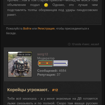
объявление подал
Однако, это лучше чем
подставлять толпы оборванцев под удары пиндосовских
ракет.
Пожалуйста
Войти
или
Регистрация
, чтобы присоединиться к
беседе.
13 года 4 мес. назад
serg12
Не в сети
Модератор
Сообщений:
4684
Репутация:
37
Корейцы угрожают.
#12
Тебе всё хихихаха - а у меня знакомые на ДВ готовятся
лыжи смазывать и по полной. Скоро там вааще русских