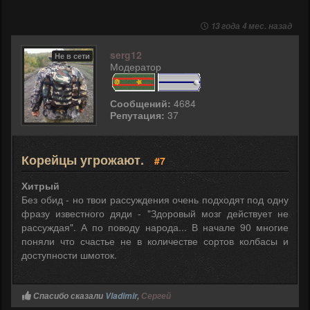
13 года 4 мес. назад
serg12
Не в сети
Модератор
Сообщений:
4684
Репутация:
37
Корейцы угрожают.
#7
Хитрый
Без обид - но твои рассуждения очень подходят под одну
фразу известного дяди - "Здоровый мозг действует не
рассуждая". А по поводу народа... В начале 90 многие
поняли что счастье не в количестве сортов колбасы и
доступности шмоток.
Спасибо сказали
Vladimir
,
Сергей