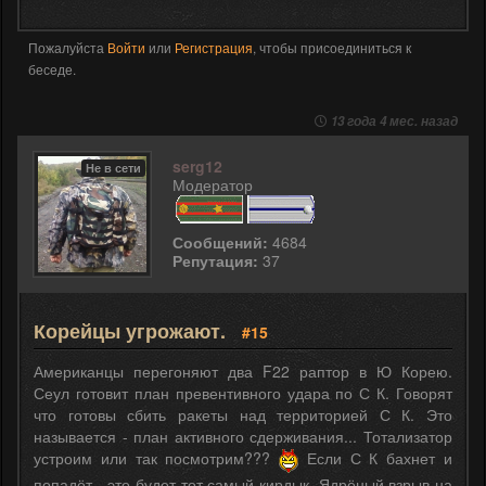
Пожалуйста
Войти
или
Регистрация
, чтобы присоединиться к
беседе.
13 года 4 мес. назад
serg12
Не в сети
Модератор
Сообщений:
4684
Репутация:
37
Корейцы угрожают.
#15
Американцы перегоняют два F22 раптор в Ю Корею.
Сеул готовит план превентивного удара по С К. Говорят
что готовы сбить ракеты над территорией С К. Это
называется - план активного сдерживания... Тотализатор
устроим или так посмотрим???
Если С К бахнет и
попадёт - это будет тот самый кирдык. Ядрёный взрыв на