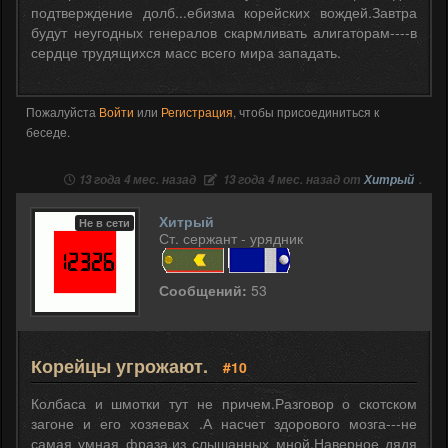
подтверждение долб...ебизма корейских вождей.Завтра
будут неугодных генералов скармливать алигаторам----в
сердце трудящихся масс всего мира западать.
Пожалуйста
Войти
или
Регистрация
, чтобы присоединиться к
беседе.
13 года 4 мес. назад
13 года 4 мес. назад от
Хитрый
.
Хитрый
Не в сети
Ст. сержант - урядник
Сообщений:
53
Корейцы угрожают.
#10
Колбаса и шмотки тут не причем.Разговор о скотском
загоне и его хозяевах .А насчет здорового мозга---не
самая умная фраза,из слышанных мной.Наверное дядя