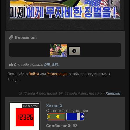
Вложения:
Спасибо сказали
DIE_SEL
Пожалуйста
Войти
или
Регистрация
, чтобы присоединиться к
беседе.
13 года 4 мес. назад
13 года 4 мес. назад от
Хитрый
.
Хитрый
Не в сети
Ст. сержант - урядник
Сообщений:
53