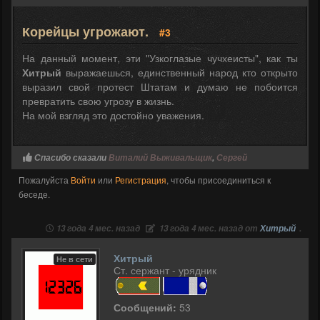
Корейцы угрожают.
#3
На данный момент, эти "Узкоглазые чучхеисты", как ты
Хитрый
выражаешься, единственный народ кто открыто
выразил свой протест Штатам и думаю не побоится
превратить свою угрозу в жизнь.
На мой взгляд это достойно уважения.
Спасибо сказали
Виталий Выживальщик
,
Сергей
Пожалуйста
Войти
или
Регистрация
, чтобы присоединиться к
беседе.
13 года 4 мес. назад
13 года 4 мес. назад от
Хитрый
.
Хитрый
Не в сети
Ст. сержант - урядник
Сообщений:
53