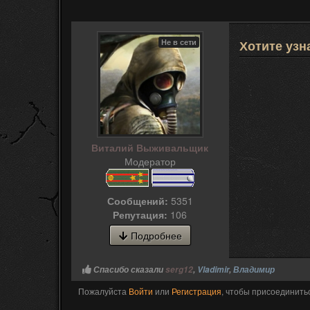
Не в сети
Хотите узн
Виталий Выживальщик
Модератор
Сообщений:
5351
Репутация:
106
Подробнее
Спасибо сказали
serg12
,
Vladimir
,
Владимир
Пожалуйста
Войти
или
Регистрация
, чтобы присоединитьс