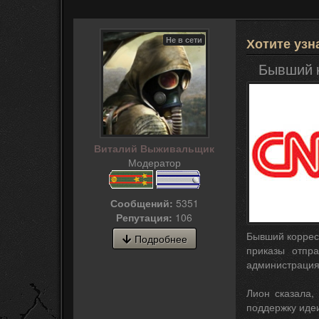
Не в сети
Хотите узн
Бывший к
Виталий Выживальщик
Модератор
Сообщений:
5351
Репутация:
106
Бывший коррес
Подробнее
приказы отпр
администрация
Лион сказала,
поддержку идеи