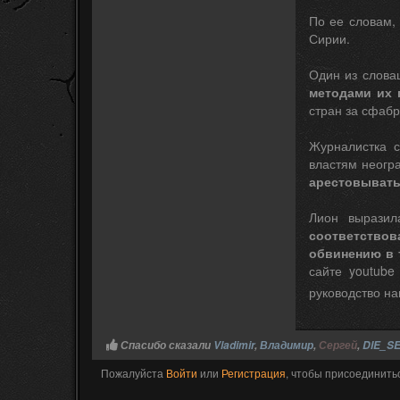
По ее словам,
Сирии.
Один из слова
методами их 
стран за сфабр
Журналистка с
властям неогр
арестовывать 
Лион выразил
соответствов
обвинению в 
сайте youtub
руководство н
Спасибо сказали
Vladimir
,
Владимир
,
Сергей
,
DIE_S
Пожалуйста
Войти
или
Регистрация
, чтобы присоединитьс