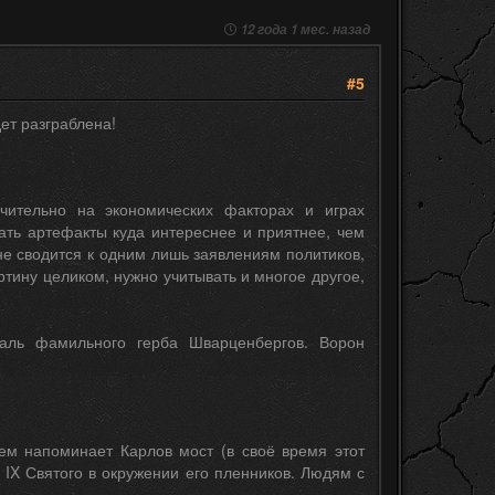
12 года 1 мес. назад
#5
ет разграблена!
чительно на экономических факторах и играх
ть артефакты куда интереснее и приятнее, чем
 не сводится к одним лишь заявлениям политиков,
тину целиком, нужно учитывать и многое другое,
аль фамильного герба Шварценбергов. Ворон
ем напоминает Карлов мост (в своё время этот
 IX Святого в окружении его пленников. Людям с