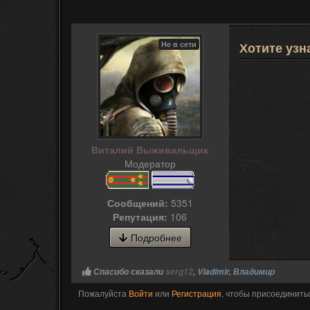
Не в сети
Хотите узн
Виталий Выживальщик
Модератор
Сообщений:
5351
Репутация:
106
Подробнее
Спасибо сказали
serg12
,
Vladimir
,
Владимир
Пожалуйста
Войти
или
Регистрация
, чтобы присоединитьс