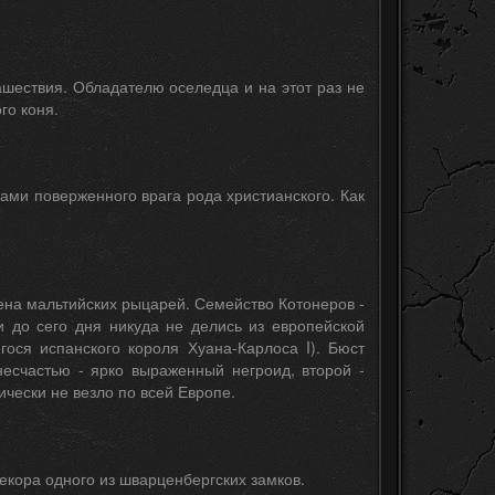
ашествия. Обладателю оселедца и на этот раз не
го коня.
гами поверженного врага рода христианского. Как
ена мальтийских рыцарей. Семейство Котонеров -
 до сего дня никуда не делись из европейской
гося испанского короля Хуана-Карлоса I). Бюст
есчастью - ярко выраженный негроид, второй -
чески не везло по всей Европе.
екора одного из шварценбергских замков.