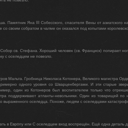
а. Памятник Яна III Собесского, спасителя Вены от азиатского н
е со своим собратом в чалме он оказался под копытами королевско
 Собор св. Стефана. Xороший человек (св. Франциск) попирает но
ку с оселедцем не повезло.
тров Мальта. Гробница Николаса Котонера, Великого магистра Орд
примерно одного уровня со Шварценбергами. И эти старые звери
ример, один из Котонеров был воспитателем только что отрекше
стра поддерживают атланты-невольники. Один из товарищей по н
о выраженного оселедца. Похоже, людям с оселедцами катастрофи
ть в Еврoпу или С оселедцем вход воспрещён. Ещё одна деталь д