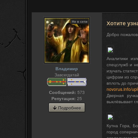
Не в сети
Хотите узн
Добро пожалова
Аналитики изл
спецслужб и н
Владимир
изучать статис
Завсегдатай
цифрам из спра
вплоть до прич
novorus.info/u
Сообщений:
573
Дверная ручк
Репутация:
25
выклёвывает гл
Подробнее
Кутна Гора, Б
город сопернич
оселедцами опя