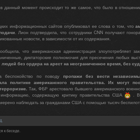
 в данный момент происходит то же самое, что было в отношени
цких информационных сайтов опубликовал ее слова о том, что
а
подачи
. Лион подтвердила, что сотрудники CNN получают гонора
икованные новости, в зависимости от их содержания.
ообщила, что американская администрация злоупотребляет за
аниченные, диктаторские полномочия для пресечения любых выс
людей без ордера на арест на неограниченное время, без су
а беспокойство по поводу
пропажи без вести независимы
ала политике американского правительства. Их могут по
терроризме.
Так, ФБР арестовало бывшего американского военн
e информацию, содержащую критику правительства США
. В 
амерено наблюдать за гражданами США с помощью тысяч беспилот
EL
я к беседе.