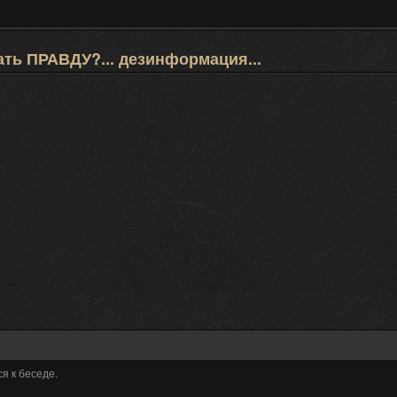
ать ПРАВДУ?... дезинформация...
я к беседе.