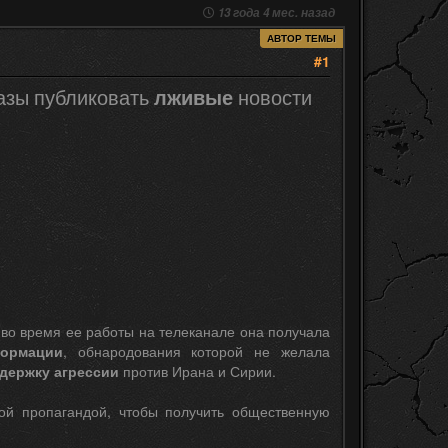
13 года 4 мес. назад
АВТОР ТЕМЫ
#1
азы публиковать
новости
лживые
во время ее работы на телеканале она получала
формации
, обнародования которой не желала
ддержку агрессии
против Ирана и Сирии.
ой пропагандой, чтобы получить общественную