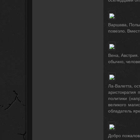
Варшава, Польш
повезло. Вмест
Вена, Австрия.
обычно, челове
Ла-Валетта, ос
аристократия 
политики (нап
великого маги
обладатель ярк
Добро пожалова