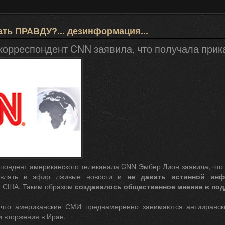
ать ПРАВДУ?... дезинформация...
орреспондент CNN заявила, что получала прик
пондент американского телеканала CNN Эмбер Лион заявила, что 
авлять в эфир лживые новости и
не давать истинной ин
 США. Таким образом
создавалось общественное мнение в по
 что американские СМИ преднамеренно занимаются антииранск
 вторжения в Иран.