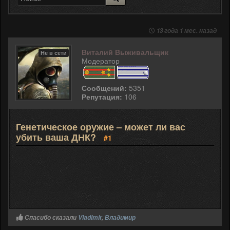
13 года 1 мес. назад
Виталий Выживальщик
Не в сети
Модератор
Сообщений:
5351
Репутация:
106
Генетическое оружие – может ли вас
убить ваша ДНК?
#1
Спасибо сказали
Vladimir
,
Владимир