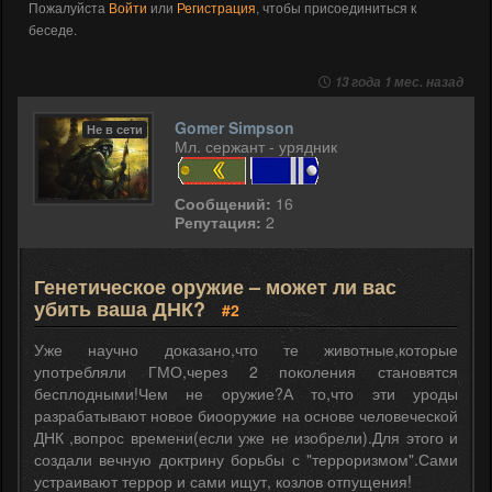
Пожалуйста
Войти
или
Регистрация
, чтобы присоединиться к
беседе.
13 года 1 мес. назад
Gomer Simpson
Не в сети
Мл. сержант - урядник
Сообщений:
16
Репутация:
2
Генетическое оружие – может ли вас
убить ваша ДНК?
#2
Уже научно доказано,что те животные,которые
употребляли ГМО,через 2 поколения становятся
бесплодными!Чем не оружие?А то,что эти уроды
разрабатывают новое биооружие на основе человеческой
ДНК ,вопрос времени(если уже не изобрели).Для этого и
создали вечную доктрину борьбы с "терроризмом".Сами
устраивают террор и сами ищут, козлов отпущения!