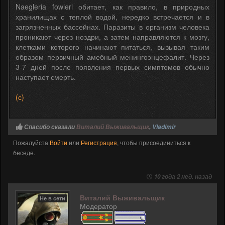
Naegleria fowleri обитает, как правило, в природных
хранилищах с теплой водой, нередко встречается и в
загрязненных бассейнах. Паразиты в организм человека
проникают через ноздри, а затем направляются к мозгу,
клетками которого начинают питаться, вызывая таким
образом первичный амебный менингоэнцефалит. Через
3-7 дней после появления первых симптомов обычно
наступает смерть.
(с)
Спасибо сказали
Виталий Выживальщик
,
Vladimir
Пожалуйста
Войти
или
Регистрация
, чтобы присоединиться к
беседе.
10 года 2 нед. назад
Виталий Выживальщик
Не в сети
Модератор