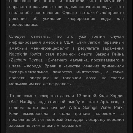
водоснабжения штата и отметили, что присутствие
паразита в различных природных источниках воды – это
вполне обычное явление. Однако все-таки было принято
решение об усилении хлорирования воды для
профилактики.
Следует отметить, что это уже третий случай
инфицирования амебой в США. Этим летом первичный
амебный менингоэнцефалит в результате заражения
Naegleria fowleri стал причиной смерти Закари Рейна
(Zachary Reyna), 12-летнего мальчика, проживавшего в
штате Флорида. Врачи в качестве лечения применили
экспериментальное лекарство милтефозин, а также
провели операцию на головном мозге, но спасти
мальчика им все же не удалось.
То же самое лекарство давали 12-летней Кэли Хардиг
(Kali Hardig), подхватившей амебу в штате Арканзас, в
водном парке развлечений Willow Springs Water Park.
Кэли выздоровела и стала третьим человеком за
последние 50 лет, который благодаря лекарству пережил
заражение этим опасным паразитом.