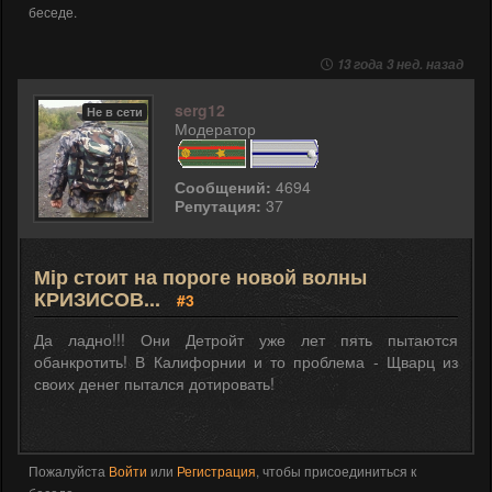
беседе.
13 года 3 нед. назад
serg12
Не в сети
Модератор
Сообщений:
4694
Репутация:
37
Мір стоит на пороге новой волны
КРИЗИСОВ...
#3
Да ладно!!! Они Детройт уже лет пять пытаются
обанкротить! В Калифорнии и то проблема - Щварц из
своих денег пытался дотировать!
Пожалуйста
Войти
или
Регистрация
, чтобы присоединиться к