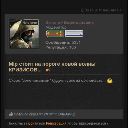
12 года 11 мес. назад
Виталий Выживальщик
Не в сети
Модератор
Сообщений:
5351
Репутация:
106
Мір стоит на пороге новой волны
КРИЗИСОВ...
#9
Скоро "зелененькими" будем туалеты обклеивать...
Спасибо сказали
Vladimir
,
Владимир
Пожалуйста
Войти
или
Регистрация
, чтобы присоединиться к