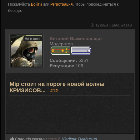
Пожалуйста
Войти
или
Регистрация
, чтобы присоединиться к
беседе.
12 года 5 мес. назад
Виталий Выживальщик
Не в сети
Модератор
Сообщений:
5351
Репутация:
106
Мір стоит на пороге новой волны
КРИЗИСОВ...
#12
Спасибо сказали
serg12
,
Vladimir
,
Владимир