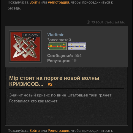
Пожалуйста
Войти
или
Регистрация
, чтобы присоединиться к
беседе.
13 года 3 нед. назад
Vladimir
Не в сети
Завсегдатай
Сообщений:
554
Репутация:
19
Мір стоит на пороге новой волны
КРИЗИСОВ...
#2
Значит новый кризис по вине штатовцев таки грянет.
Готовимся кто как может.
Пожалуйста
Войти
или
Регистрация
, чтобы присоединиться к