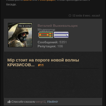
беседе.
12 года 6 мес. назад
Виталий Выживальщик
Не в сети
Модератор
Сообщений:
5351
Репутация:
106
Мір стоит на пороге новой волны
КРИЗИСОВ...
#11
Спасибо сказали
serg12
,
Vladimir