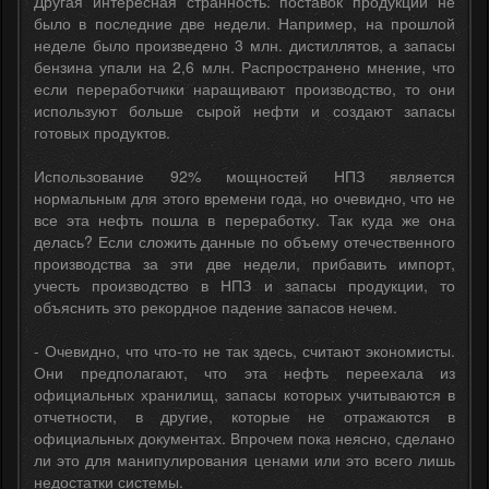
Другая интересная странность: поставок продукции не
было в последние две недели. Например, на прошлой
неделе было произведено 3 млн. дистиллятов, а запасы
бензина упали на 2,6 млн. Распространено мнение, что
если переработчики наращивают производство, то они
используют больше сырой нефти и создают запасы
готовых продуктов.
Использование 92% мощностей НПЗ является
нормальным для этого времени года, но очевидно, что не
все эта нефть пошла в переработку. Так куда же она
делась? Если сложить данные по объему отечественного
производства за эти две недели, прибавить импорт,
учесть производство в НПЗ и запасы продукции, то
объяснить это рекордное падение запасов нечем.
- Очевидно, что что-то не так здесь, считают экономисты.
Они предполагают, что эта нефть переехала из
официальных хранилищ, запасы которых учитываются в
отчетности, в другие, которые не отражаются в
официальных документах. Впрочем пока неясно, сделано
ли это для манипулирования ценами или это всего лишь
недостатки системы.