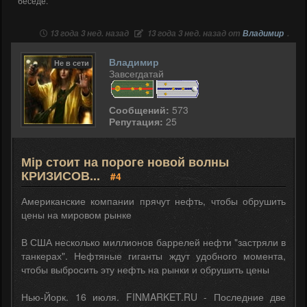
беседе.
13 года 3 нед. назад
13 года 3 нед. назад от
Владимир
.
Владимир
Не в сети
Завсегдатай
Сообщений:
573
Репутация:
25
Мір стоит на пороге новой волны
КРИЗИСОВ...
#4
Американские компании прячут нефть, чтобы обрушить
цены на мировом рынке
В США несколько миллионов баррелей нефти "застряли в
танкерах". Нефтяные гиганты ждут удобного момента,
чтобы выбросить эту нефть на рынки и обрушить цены
Нью-Йорк. 16 июля. FINMARKET.RU - Последние две