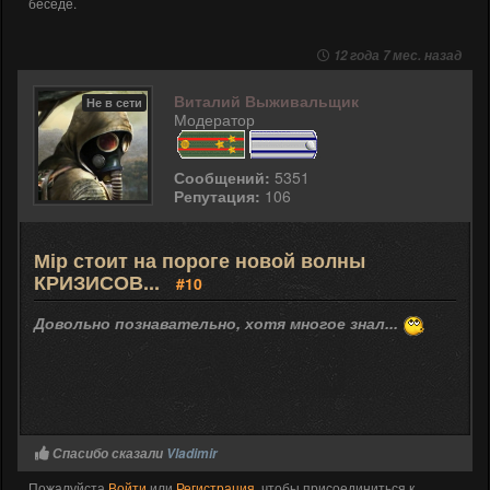
беседе.
12 года 7 мес. назад
Виталий Выживальщик
Не в сети
Модератор
Сообщений:
5351
Репутация:
106
Мір стоит на пороге новой волны
КРИЗИСОВ...
#10
Довольно познавательно, хотя многое знал...
Спасибо сказали
Vladimir
Пожалуйста
Войти
или
Регистрация
, чтобы присоединиться к