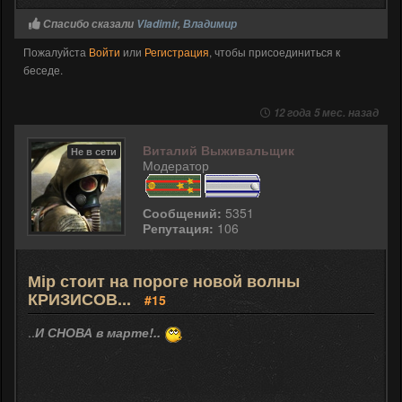
Спасибо сказали
Vladimir
,
Владимир
Пожалуйста
Войти
или
Регистрация
, чтобы присоединиться к
беседе.
12 года 5 мес. назад
Виталий Выживальщик
Не в сети
Модератор
Сообщений:
5351
Репутация:
106
Мір стоит на пороге новой волны
КРИЗИСОВ...
#15
..
И СНОВА в марте!..