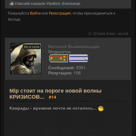
Спасибо сказали
Vladimir
,
Владимир
Пожалуйста
Войти
или
Регистрация
, чтобы присоединиться к
беседе.
12 года 5 мес. назад
Виталий Выживальщик
Не в сети
Модератор
Сообщений:
5351
Репутация:
106
Мір стоит на пороге новой волны
КРИЗИСОВ...
#14
Камрады - времени почти не осталось...