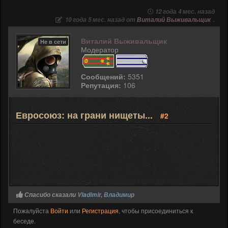
12 года 4 мес. назад
10 года 5 мес. назад от
Виталий Выживальщик
.
Виталий Выживальщик
Не в сети
Модератор
Сообщений:
5351
Репутация:
106
Евросоюз: на грани нищеты...
#2
Спасибо сказали
Vladimir
,
Владимир
Пожалуйста
Войти
или
Регистрация
, чтобы присоединиться к
беседе.