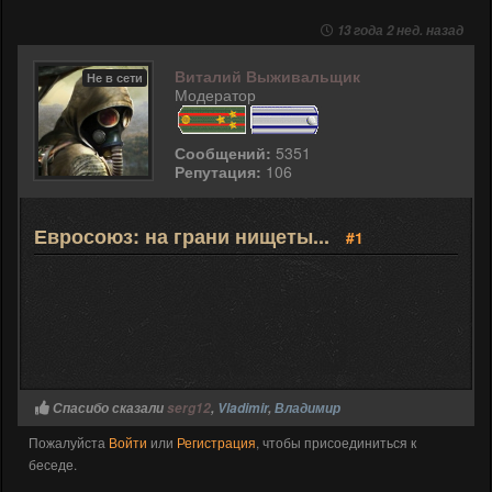
13 года 2 нед. назад
Виталий Выживальщик
Не в сети
Модератор
Сообщений:
5351
Репутация:
106
Евросоюз: на грани нищеты...
#1
Спасибо сказали
serg12
,
Vladimir
,
Владимир
Пожалуйста
Войти
или
Регистрация
, чтобы присоединиться к
беседе.