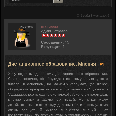
6 года 3 мес. назад
ma.russia
Не в сети
Администратор
Сообщений:
15
Репутация:
5
Дистанционное образование. Мнения
#1
Хочу поднять здесь тему дистанционного образования.
Сейчас, конечно, её обсуждают все кому не лень, но я
читала, в основном, на мамских форумах, где любое
обсуждение превращается в вопль пиявки из "Лунтика" -
"Аааааааа, все плохо-плохо-плохо!". А хочется послушать
мнение умных и адекватных людей. Меня, как маму
детей, которые в этом году должны пойти в школу, тема
очень волнует. Я читала множество мнений - от
восторженных до пессимистично-упаднических. Прежде