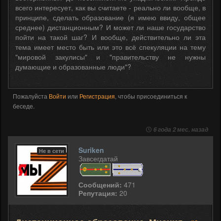
всего интересует, как вы считаете - реально ли вообще, в
принципе, сделать образование (я имею ввиду, общее
среднее) дистанционным? И может ли наше государство
пойти на такой шаг? И вообще, действительно ли эта
тема имеет место быть или это всё спекуляции на тему
"мировой закулисы" и "правительству не нужны
думающие и образованные люди"?
Пожалуйста
Войти
или
Регистрация
, чтобы присоединиться к
беседе.
6 года 2 мес. назад
Suriken
Не в сети
Завсегдатай
Сообщений:
471
Репутация:
20