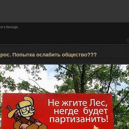
я к беседе.
брос. Попытка ослабить общество???