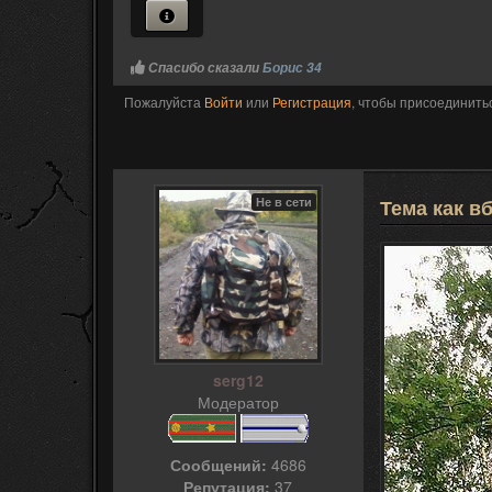
Спасибо сказали
Борис 34
Пожалуйста
Войти
или
Регистрация
, чтобы присоединитьс
Не в сети
Тема как в
serg12
Модератор
Сообщений:
4686
Репутация:
37