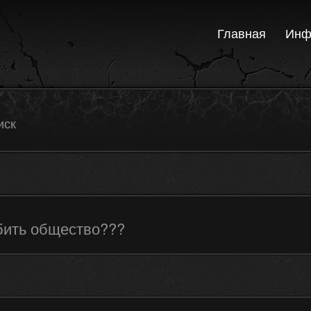
Главная
Инф
иск
бить общество???