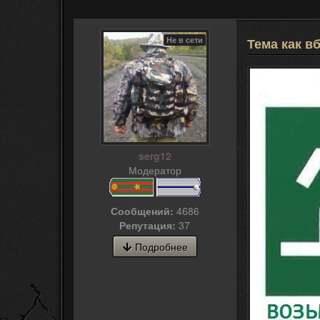
Не в сети
Тема как в
serg12
Модератор
Сообщений:
4686
Репутация:
37
Подробнее