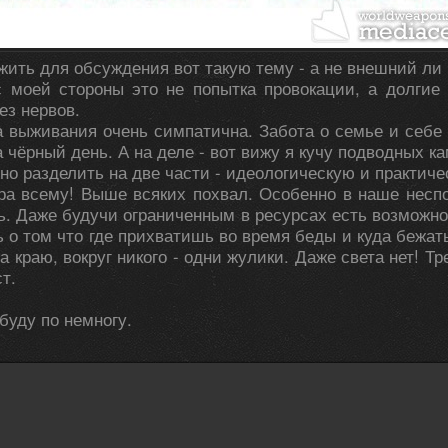
жить для обсуждения вот такую тему - а не внешний л
с моей стороны это не попытка провокации, а долги
ез нервов.
 выживания очень симпатична. Забота о семье и себе
 чёрный день. А на деле - вот вижу я кучу подводных ка
но разделить на две части - идеологическую и практиче
ура всему! Выше всяких похвал. Особенно в наше несп
ь. Даже будучи ограниченным в ресурсах есть возможно
 о том что где прихватишь во время беды и куда бежать
а краю, вокруг никого - одни жулики. Даже света нет! 
т.
буду по немногу.