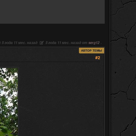
5 года 11 мес. назад
5 года 11 мес. назад от
serg12
.
АВТОР ТЕМЫ
#2