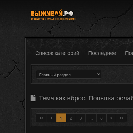
Список категорий
Последнее
По
Тема как вброс. Попытка осла
1
2
3
...
6