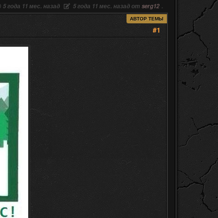
5 года 11 мес. назад
5 года 11 мес. назад от
serg12
.
АВТОР ТЕМЫ
#1