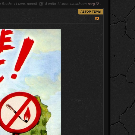
5 года 11 мес. назад
5 года 11 мес. назад от
serg12
.
АВТОР ТЕМЫ
#3