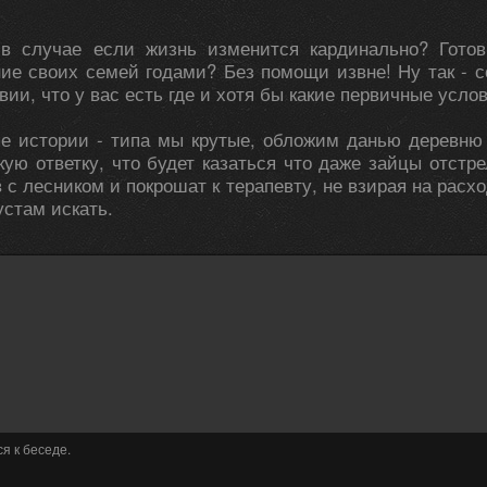
 в случае если жизнь изменится кардинально? Гото
ие своих семей годами? Без помощи извне! Ну так - с
вии, что у вас есть где и хотя бы какие первичные услов
е истории - типа мы крутые, обложим данью деревню 
кую ответку, что будет казаться что даже зайцы отстр
 с лесником и покрошат к терапевту, не взирая на расх
устам искать.
я к беседе.