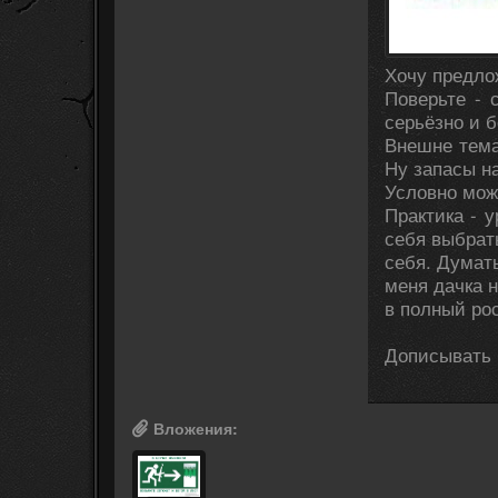
Хочу предло
Поверьте - 
серьёзно и б
Внешне тема
Ну запасы на
Условно мож
Практика - 
себя выбрат
себя. Думать
меня дачка н
в полный рос
Дописывать 
Вложения: