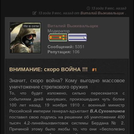
13 года 9 мес. назад
13 года 9 мес. назад от
Виталий Выживальщик
.
Виталий Выживальщик
Не в сети
Модератор
Сообщений:
5351
Репутация:
106
ВНИМАНИЕ: скоро ВОЙНА !!!
#1
Значит, скоро война? Кому выгодно массовое
уничтожение стрелкового оружия
То, что будет изложено, сильно пересекается с
событиями дней минувших, произошедших чуть более
100 лет назад. 19 ноября 1910 г. военный министр
Российской империи генерал-адъютант
В.А.Сухомлинов
поставил свою подпись на решении об уничтожении 400
тысяч 4,2-линейныхвинтовок системы Бердана № 2.
Причиной этому было якобы то, что они «бесполезно