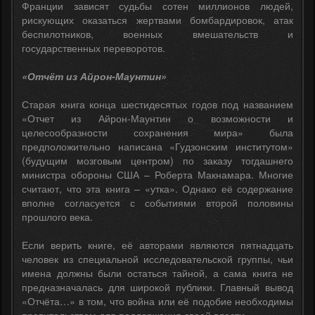
Франции зависят судьбы сотен миллионов людей,
рискующих оказаться жертвами бомбардировок, атак
беспилотников, военных вмешательств и
государственных переворотов.
«Отчёт из Айрон-Маунтин»
Старая книга конца шестидесятых годов под названием
«Отчет из Айрон-Маунтин о возможности и
целесообразности сохранения мира» была
предположительно написана «Гудзонским институтом»
(будущим мозговым центром) по заказу тогдашнего
министра обороны США – Роберта Макнамара. Многие
считают, что эта книга – «утка». Однако её содержание
вполне согласуется с событиями второй половины
прошлого века.
Если верить книге, её авторами являются пятнадцать
человек из специальной исследовательской группы, чьи
имена должны были остаться тайной, а сама книга не
предназначалась для широкой публики. Главный вывод
«Отчёта…» в том, что война или её подобие необходимы
правительствам для поддержания своей власти.