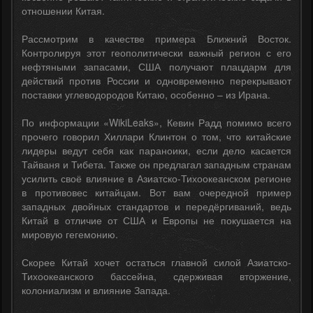
отношении Китая.
Рассмотрим в качестве примера Ближний Восток.
Контролируя этот геополитически важный регион с его
нефтяными запасами, США получают плацдарм для
действий против России и одновременно перекрывают
поставки углеводородов Китаю, особенно – из Ирана.
По информации «WikiLeaks», Кевин Радд помимо всего
прочего говорил Хиллари Клинтон о том, что китайские
лидеры ведут себя как параноики, если дело касается
Тайваня и Тибета. Также он предлагал западным странам
усилить своё влияние в Азиатско-Тихоокеанском регионе
в противовес китайцам. Вот вам очередной пример
западных двойных стандартов и передёргиваний, ведь
Китай в отличие от США и Европы не покушается на
мировую гегемонию.
Скорее Китай хочет остаться главной силой Азиатско-
Тихоокеанского бассейна, сдерживая вторжение,
колониализм и влияние Запада.