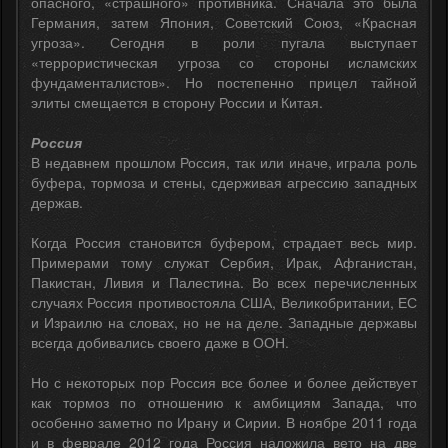
опасного, «страшного» противника. Сначала это была
Германия, затем Япония, Советский Союз, «Красная
угроза». Сегодня в роли пугала выступает
«террористическая угроза со стороны исламских
фундаменталистов». Но постепенно прицел тайной
элиты смещается в сторону России и Китая.
Россия
В недавнем прошлом Россия, так или иначе, играла роль
буфера, тормоза и стены, сдерживая агрессию западных
держав.
Когда Россия становится буфером, страдает весь мир.
Примерами тому служат Сербия, Ирак, Афганистан,
Пакистан, Ливия и Палестина. Во всех перечисленных
случаях Россия противостояла США, Великобритании, ЕС
и Израилю на словах, но не на деле. Западные державы
всегда добивались своего даже в ООН.
Но с некоторых пор Россия все более и более действует
как тормоз по отношению к амбициям Запада, что
особенно заметно по Ирану и Сирии. В ноябре 2011 года
и в феврале 2012 года Россия наложила вето на две