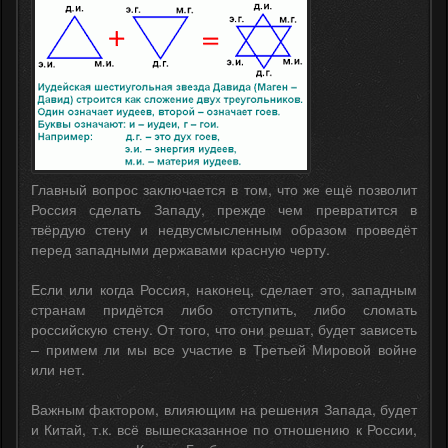
Главный вопрос заключается в том, что же ещё позволит
Россия сделать Западу, прежде чем превратится в
твёрдую стену и недвусмысленным образом проведёт
перед западными державами красную черту.
Если или когда Россия, наконец, сделает это, западным
странам придётся либо отступить, либо сломать
российскую стену. От того, что они решат, будет зависеть
– примем ли мы все участие в Третьей Мировой войне
или нет.
Важным фактором, влияющим на решения Запада, будет
и Китай, т.к. всё вышесказанное по отношению к России,