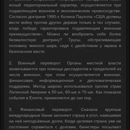
ясный территориальный характер, осуществляется при
подавляющем военном и экономическом превосходстве.
Согласно доктрине 1990-х Колина Пауэлла «США должны
вести войну против других держав только в тех случаях,
когда победа гарантирована подавляющим военным
преимуществом». Можно ли вообразить себе более
безжалостную доктрину? Трусы, обстреливающие
половину земного шара, сидя с джойстиком у экрана в
безопасном месте.
2. Военный переворот. Органы местной власти
захватываются при помощи диссидентов и предателей из
числа военных, при этом осуществляется военная,
финансовая, информационная и дипломатическая
поддержка. Метод широко использовался против стран
Латинской Америки в 50-ых, 60-ые и 70-ые. Как показали
события в Египте, применяется до сих пор.
3. Финансовый переворот. Сначала крупные
международные банки загоняют страну в угол, навешивая
на неё неподъёмные долги. Когда целевая страна уже не
состоянии справиться с долгами, банкстеры посылают