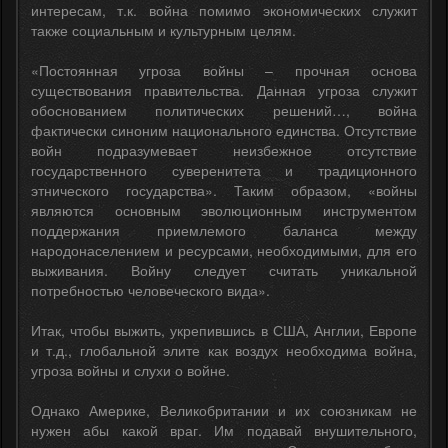
интересам, т.к. война помимо экономических служит
также социальным и культурным целям.
«Постоянная угроза войны – прочная основа
существования правительства. Данная угроза служит
обоснованием политических решений…, война
фактически синоним национального единства. Отсутствие
войн подразумевает неизбежное отсутствие
государственного суверенитета и традиционного
этнического государства». Таким образом, «войны
являются основным эволюционным инструментом
поддержания приемлемого баланса между
народонаселением и ресурсами, необходимыми, для его
выживания. Войну следует считать уникальной
потребностью человеческого вида».
Итак, чтобы выжить, укрепившись в США, Англии, Европе
и т.д., глобальной элите как воздух необходима война,
угроза войны и слухи о войне.
Однако Америке, Великобритании и их союзникам не
нужен абы какой враг. Им подавай внушительного,