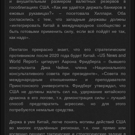
и внушительным размером валютных резервов в
гособлигациях США. «Как им удаётся держать банкиров в
ежовых рукавицах?» – посетовала Хиллари. Оба
согласились с тем, что западные державы должны
«интегрировать Китай в международное сообщество и
быть готовыми применить силу, если всё пойдёт не так,
как надо».
Пентагон прекрасно знает, что его стратегическим
противником после 2020 года будет Китай. «US News and
World Report» цитирует Аарона Фридберга – бывшего
консультанта Дика Чейни, члена «Национального
консультативного совета при президенте», «Совета по
международным отношениям» и преподавателя
Принстонского университета. Фридберг утверждал, что
США не должны жалеть сил на, удержание китайского
дракона в его логове, т.к. демонстрация силы – лучший
способ предотвратить агрессию, но для этого
потребуются немалые средства.
Держа в уме Китай, легче понять мотивы действий США
во многих отдалённых регионах, т.к. они прямо или
косвенно решают тактические и стратегические задачи в