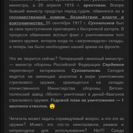
министра, а 29 апреля 1916 г.
арестован
. Вскоре
бывший министр предстал перед судом, обвинялся он в
государственной измене, бездействии власти и
взяточничестве.
20 сентября 1917 г.
Сухомлинов
был
за свои преступления приговорен к бессрочной каторге. В
процессе обвинения всплыл факт с уничтожением того
самого оружия, которое когда-то «загромождало» склады,
а теперь так было необходимо нашей армии на фронте.
Что же творится сейчас? Теперешний «военный министр»
— министр обороны Российской Федерации
Сердюков
переплюнул каторжанина
Сухомлинова
. Сегодня
ведется не имеющее аналогов в мире уничтожение
стрелкового оружия, хранящегося на складах
отечественного Министерства обороны. Вятско-
полянский завод «Молот» уничтожает в день6–8вагонов
стрелкового оружия.
Годовой план на уничтожение — 1
миллион стволов.
Читатель может задать справедливый вопрос: а что это за
оружие? Может, это что-то неисправное, ржавое и
непригодное для использования? Нет!!! Среди