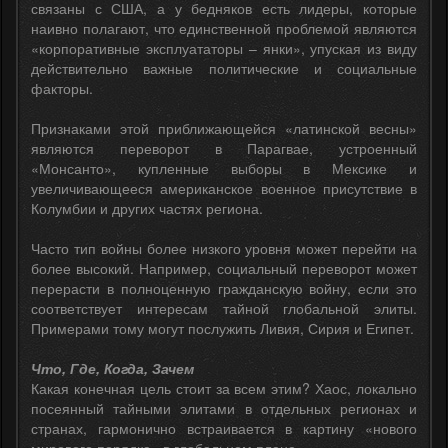
связаны с США, а у бедняков есть лидеры, которые
наивно полагают, что единственной проблемой являются
«корпоративные эксплуататоры – янки», упуская из виду
действительно важные политические и социальные
факторы.
Признаками этой приближающейся «латинской весны»
являются переворот в Парагвае, устроенный
«Монсанто», купленные выборы в Мексике и
увеличивающееся американское военное присутствие в
Колумбии и других частях региона.
Часто тип войны более низкого уровня может перейти на
более высокий. Например, социальный переворот может
перерасти в полноценную гражданскую войну, если это
соответствует интересам тайной глобальной элиты.
Примерами тому могут послужить Ливия, Сирия и Египет.
Что, Где, Когда, Зачем
Какая конечная цель стоит за всем этим? Хаос, локально
посеянный тайными элитами в отдельных регионах и
странах, гармонично встраивается в картину «нового
мирового порядка» в глобальном плане.