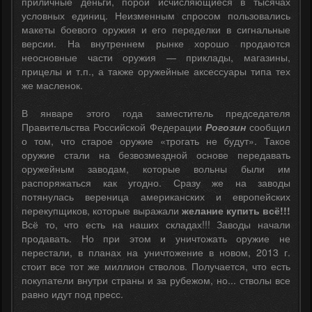
приличные деньги, порой исчисляющиеся в тысячах
условных единиц. Неизменным спросом пользовались
макеты боевого оружия и его переделки в сигнальные
версии. На внутреннем рынке хорошо продаются
неосновные части оружия — приклады, магазины,
прицелы и т.п., а также оружейные аксессуары типа тех
же масленок.
В январе этого года заместитель председателя
Правительства Российской Федерации
Рогозин
сообщил
о том, что старое оружие «трогать не будут». Такое
оружие стали на безвозмездной основе передавать
оружейным заводам, которые вольны были им
распоряжаться как угодно. Сразу же на заводы
потянулась вереница американских и европейских
перекупщиков, которые выражали
желание купить всё!!!
Всё то, что есть на наших складах!!! Заводы начали
продавать. Но при этом и уничтожать оружие не
перестали, в планах на уничтожение в новом, 2013 г.
стоит все тот же миллион стволов. Получается, что есть
покупатели внутри страны и за рубежом, но... стволы все
равно идут под пресс.