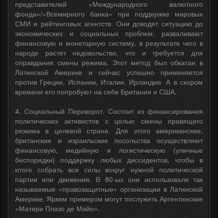
представителей «Международного валютного
фонда»/»Всемирного банка» при поддержке мировых
СМИ и рейтинговых агентств. Они доводят ситуацию до
экономических и социальных проблем, разваливают
финансовую и монетарную систему, в результате чего в
народе растёт недовольство, что и требуется для
оправдания смены режима. Этот метод был обкатан в
Латинской Америке и сейчас успешно применяется
против Греции, Испании, Италии, Ирландии. А в скором
времени его попробуют на себе Британия и США.
4. Социальный Переворот. Состоит из финансирования
политических активистов с целью смены правящего
режима в целевой стране. Для этого американские,
британские и израильские посольства осуществляют
финансовую, медийную и логистическую (уличные
беспорядки) поддержку любых диссидентов, чтобы в
итоге собрать все силы вокруг нужной политической
партии или движения. В 80-ых они использовали так
называемые «правозащитные» организации в Латинской
Америке. Ярким примером могут послужить Аргентинские
«Матери Плазо де Майо».