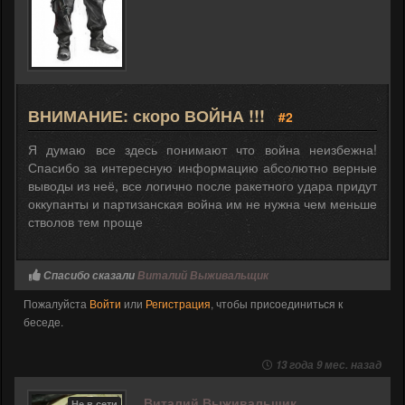
ВНИМАНИЕ: скоро ВОЙНА !!!
#2
Я думаю все здесь понимают что война неизбежна!
Спасибо за интересную информацию абсолютно верные
выводы из неё, все логично после ракетного удара придут
оккупанты и партизанская война им не нужна чем меньше
стволов тем проще
Спасибо сказали
Виталий Выживальщик
Пожалуйста
Войти
или
Регистрация
, чтобы присоединиться к
беседе.
13 года 9 мес. назад
Виталий Выживальщик
Не в сети