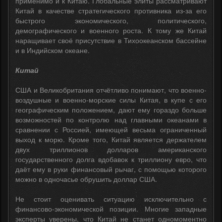
применимо и к Китаю. Глобальные элиты рассматривают
Китай в качестве стратегического противника из-за его
быстрого экономического, политического,
демографического и военного роста. К тому же Китай
наращивает своё присутствие в Тихоокеанском бассейне
и в Индийском океане.
Китай
США и Великобритания отчётливо понимают, что военно-
воздушные и военно-морские силы Китая, в купе с его
географическим положением, дают ему гораздо больше
возможностей по контролю над главными океанами в
сравнении с Россией, имеющей весьма ограниченный
выход к морю. Кроме того, Китай является держателем
двух триллионов долларов американского
государственного долга вдобавок к триллиону евро, что
даёт ему в руки финансовый рычаг, с помощью которого
можно в одночасье обрушить доллар США.
Не стоит оценивать ситуацию исключительно с
финансово-экономической позиции. Многие западные
эксперты уверены, что Китай не станет одномоментно