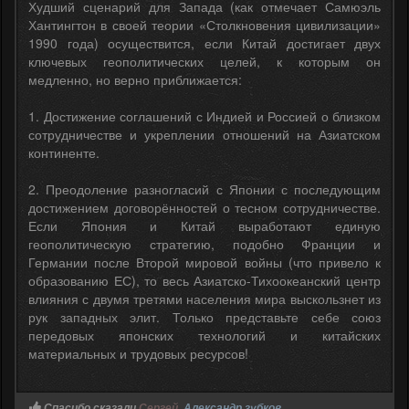
Худший сценарий для Запада (как отмечает Самюэль
Хантингтон в своей теории «Столкновения цивилизации»
1990 года) осуществится, если Китай достигает двух
ключевых геополитических целей, к которым он
медленно, но верно приближается:
1. Достижение соглашений с Индией и Россией о близком
сотрудничестве и укреплении отношений на Азиатском
континенте.
2. Преодоление разногласий с Японии с последующим
достижением договорённостей о тесном сотрудничестве.
Если Япония и Китай выработают единую
геополитическую стратегию, подобно Франции и
Германии после Второй мировой войны (что привело к
образованию ЕС), то весь Азиатско-Тихоокеанский центр
влияния с двумя третями населения мира выскользнет из
рук западных элит. Только представьте себе союз
передовых японских технологий и китайских
материальных и трудовых ресурсов!
Спасибо сказали
Сергей
,
Александр зубков