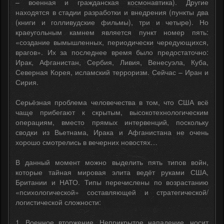
– военная и гражданская космонавтика). Другие
находятся в стадии разработки и внедрения (пункты два
(книги и голливудские фильмы), три и четыре). Но
краеугольным камнем является пункт номер пять:
«создание вымышленных, периодически чередующихся,
врагов». Их за последнее время было предостаточно:
Ирак, Афганистан, Сербия, Ливия, Венесуэла, Куба,
Северная Корея, исламский терроризм. Сейчас – Иран и
Сирия.
Серьёзная проблема человечества в том, что США всё
чаще прибегают к скрытым, высокотехнологическим
операциям, вместо прямых интервенций, поскольку
сводки из Вьетнама, Ирака и Афганистана не очень
хорошо смотрелись в вечерних новостях…
В данный момент можно выделить пять типов войн,
которые тайная мировая элита ведёт руками США,
Британии и НАТО. Типы перечислены по возрастанию
«психологической» составляющей и стратегической/
логистической сложности:
1. Военное вторжение. Неприкрытое нападение, носит