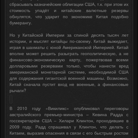
сбрасывать казначейские облигации США, т.к. при этом их
стоимость упадёт и китайские валютные резервы
обнулятся, что ударит по экономике Китая подобно
бумерангу.
Но у Китайской Империи за спиной десять тысяч лет
истории, и мыслят китайцы по-своему. Китай выжидает,
играя в шахматы с юной Американской Империей. Китай
вполне может решить разыграть геополитическую, а не
финансово-экономическую карту, пожертвовав всеми
долларовыми резервами только, чтобы нанести вред
американской монетарной системе, необходимой США
для содержания гигантской военной машины. Возможно,
Китай сначала пустит вход не военные, а финансовые
рычаги?
В 2010 году «Викиликс» опубликовал переговоры
австралийского премьер-министра – Кевина Радда с
госсекретарём США – Хилари Клинтон, проходившие в
2009 году. Радд спрашивал у Клинтон, что делать с
Китаем, выразив опасения в связи с его быстрым ростом