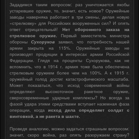
Зададимся таким вопросом: раз уничтожается якобы
устаревшее оружие, то, значит, есть новое? Оружейные
заводы наверняка работают в три смены, делая новую
«стрелковку» для Российских вооруженных сил? И опять
ответ отрицательный!
Нет оборонного заказа на
стрелковое оружие.
Первый заместитель министра
обороны
Сухоруков
заявил, что потребность нашей
армии закрыта на 115%. Оружейные заводы не
производят продукции в интересах армии Российской
Федерации. Глядя на проценты Сухорукова, как не
вспомнить, что в 1914 г. армия тоже была обеспечена
стрелковым оружием более чем на 100%. А к 1915 г.
оружейный голод достиг катастрофического масштаба.
Может показаться, что исход современной войны
определяют высокоточное ракетное оружие,
сверхсовременные ударные комплексы? Но всегда за
фазой удара этими средствами вступает наземная фаза
операции, когда
исход дела определяет солдат с
винтовкой, а не ракета в шахте.
Проведя аналогию, можно задаться страшным вопросом:
значит, скоро война, раз опять разоружаем страну?