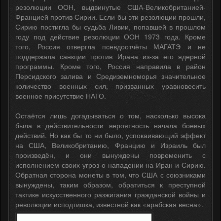
резолюции ООН, выдвинутые США-Великобританией-
Францией против Сирии. Если бы эти резолюции прошли,
Сирию постигла бы судьба Ливии, попавшей в прошлом
году под действие резолюции ООН 1973 года. Кроме
того, Россия отвергла псевдоотчёты МАГАТЭ и не
поддержала санкции против Ирана из-за его ядерной
программы. Кроме того, Россия направила в район
Персидского залива и Средиземноморья значительное
количество военных сил, призванных уравновесить
военное присутствие НАТО.
Остаётся лишь догадываться о том, насколько высока
была в действительности вероятность начала боевых
действий. Но как бы то ни было, успокаивающий эффект
на США, Великобританию, Францию и Израиль был
произведён, и они вынуждены повременить с
исполнением своих угроз о нападении на Иран и Сирию.
Обратная сторона монеты в том, что США с союзниками
вынуждены, таким образом, обратиться к преступной
тактике искусственного разжигания гражданской войны и
революции исподтишка, известной как «арабская весна».