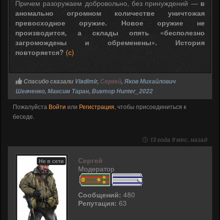
Причем разоружаем добровольно, без принуждений —
в
аномально огромном количестве уничтожая
превосходное оружие. Новое оружие не
производится, а склады опять «бесполезно
загромождены и обременены». История
повторяется?
(с)
Спасибо сказали
Vladimir
,
Сергей
,
Яков Михайлович
Шевченко
,
Максим Таран
,
Виктор Hunter_2022
Пожалуйста
Войти
или
Регистрация
, чтобы присоединиться к
беседе.
13 года 9 мес. назад
Сергей
Не в сети
Модератор
Сообщений:
480
Репутация:
63