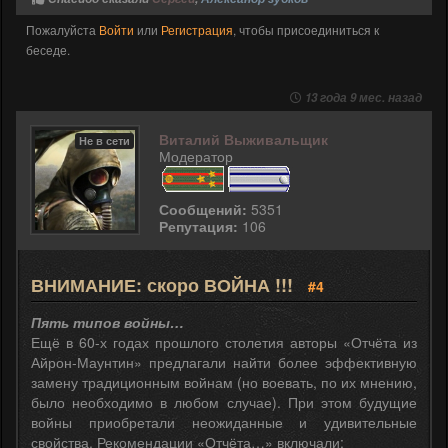
Пожалуйста
Войти
или
Регистрация
, чтобы присоединиться к
беседе.
13 года 9 мес. назад
Виталий Выживальщик
Не в сети
Модератор
Сообщений:
5351
Репутация:
106
ВНИМАНИЕ: скоро ВОЙНА !!!
#4
Пять типов войны…
Ещё в 60-х годах прошлого столетия авторы «Отчёта из
Айрон-Маунтин» предлагали найти более эффективную
замену традиционным войнам (но воевать, по их мнению,
было необходимо в любом случае). При этом будущие
войны приобретали неожиданные и удивительные
свойства. Рекомендации «Отчёта…» включали: