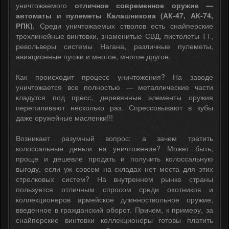
уничтожаемого
отличное современное оружие —
автоматы и пулеметы Калашникова (АК-47, АК-74,
РПК).
Среди уничтожаемых стволов есть снайперские
трехлинейные винтовки, знаменитые СВД, пистолеты ТТ,
револьверы системы Нагана, различные пулеметы,
авиационные пушки и многое, многое другое.
Как происходит процесс уничтожения? На заводе
уничтожается все полностью — металлические части
кладутся под пресс, деревянные элементы оружия
перепиливают несколько раз. Спрессовывают в кубы
даже оружейные масленки!!!
Возникает разумный вопрос: а зачем тратить
колоссальные деньги на уничтожение? Может быть,
проще и дешевле продать и получить колоссальную
выгоду, если уж совсем на складах нет места для этих
стрелковых систем? На внутреннем рынке страны
пользуется отличным спросом среди охотников и
коллекционеров армейское длинноствольное оружие,
введенное в гражданский оборот. Причем, к примеру, за
снайперские винтовки коллекционеры готовы платить