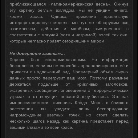
приближающаяся «латиноамериканская весна». Окинув
эту картину беглым взглядом, мы не увидим ничего,
кроме хаоса. Однако, применив правильную
интерпретационную модель, мы тут же обнаружим все
взаимосвязи, действия и манёвры, выстроенные в
соответствии с могучей (хотя и незримой) волей тех сил,
которые негласно правят сегодняшним миром.
Не доверяйте газетам…
Хорошо быть информированным. Но информация
бесполезна, если вы не способны проанализировать её и
привести в надлежащий вид. Чрезмерный объём сырых
данных просто перегрузит ваш мозг. Поэтому разумнее
держаться подальше от крикливых заголовков,
экстренных сообщений, оповещений о террористических
угрозах и от ведущих новостей шоу-бизнеса. Это как
импрессионистская живопись Клода Моне: с близкого
расстояния вы увидите лишь беспорядочное
нагромождение цветных точек, но стоит сделать
несколько шагов назад, как картина предстанет перед
вашими глазами во всей красе.