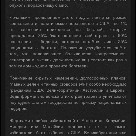
опухоль, поработившую мир.
Ярчайшим проявлением этого недуга является резкое
социальное и политическое неравенство в США, где 1%
от населения приходится на богачей, которым
принадлежит 35% благосостояния всей страны, а 90%
населения – бедняки, которым остаётся лишь 25%
национальных богатств. Положение усугубляется ещё и
тем, что подавляющее большинство конгрессменов,
сенаторов и высших должностных лиц состоит как раз в
том самом «одном проценте богатеев».
Понимание скрытых намерений, долгосрочных планов,
главных целей и тайных сговоров элит особо необходимо
гражданам США, Великобритании, Австралии и Европы.
Ведь формально войска этих стран грабят и уничтожают
неугодные элитам государства по приказу национальных
лидеров.
Жертвами ошибок избирателей в Аргентине, Колумбии,
Нигерии или Малайзии становятся те же самые
избиратели. А от выборов в США, Великобритании или