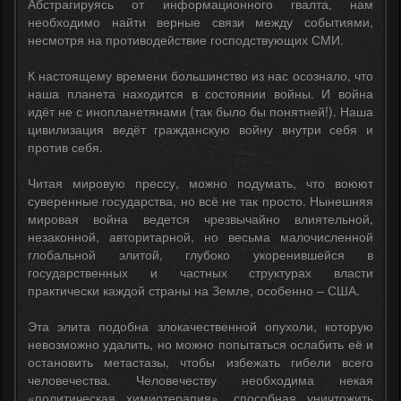
Абстрагируясь от информационного гвалта, нам
необходимо найти верные связи между событиями,
несмотря на противодействие господствующих СМИ.
К настоящему времени большинство из нас осознало, что
наша планета находится в состоянии войны. И война
идёт не с инопланетянами (так было бы понятней!). Наша
цивилизация ведёт гражданскую войну внутри себя и
против себя.
Читая мировую прессу, можно подумать, что воюют
суверенные государства, но всё не так просто. Нынешняя
мировая война ведется чрезвычайно влиятельной,
незаконной, авторитарной, но весьма малочисленной
глобальной элитой, глубоко укоренившейся в
государственных и частных структурах власти
практически каждой страны на Земле, особенно – США.
Эта элита подобна злокачественной опухоли, которую
невозможно удалить, но можно попытаться ослабить её и
остановить метастазы, чтобы избежать гибели всего
человечества. Человечеству необходима некая
«политическая химиотерапия», способная уничтожить