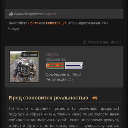
Спасибо сказали
Сергей
Пожалуйста
Войти
или
Регистрация
, чтобы присоединиться к
беседе.
13 года 9 мес. назад
serg12
Не в сети
Модератор
Сообщений:
4686
Репутация:
37
Бред становится реальностью
#5
По жизни сторонник трезвого (в разумных пределах)
подхода и образа жизни, точных наук( по молодости даже
собирался заниматься наукой - союз не вовремя рухнул),
атеист и тд и тп, но по опыту знаю - чудеса случаются.