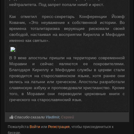
нейтралитета. Под запрет попали нимб и крест.
Как отметил пресс-секретарь Конференции Йозеф
Ковачик, «Это неуважение к собственной истории. Во
времена тоталитаризма верующие рисковали своей
свободой, настаивая на восприятии Кирилла и Мефодия
именно как святых».
В 9 веке апостолы пришли на территорию современной
Моравии и сейчас являются ее покровителями.
Благодаря Кириллу и Мефодию службы в церкви стали
проводится на старославянском языке, хотя ранее они
велись на латыни или греческом. Апостолы разработали
славянскую азбуку и проповедовали христианство. Кроме
того, в Моравии они переводили церковные книги с
греческого на старославянский язык.
Спасибо сказали
Vladimir
,
Сергей
Пожалуйста
Войти
или
Регистрация
, чтобы присоединиться к
беседе.