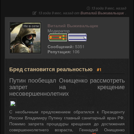
13 года 9 мес. назад
13 года 9 мес. назад от
Виталий Выживальщик
.
Виталий Выживальщик
Не в сети
Модератор
Сообщений:
5351
Репутация:
106
Бред становится реальностью
#1
Путин пообещал Онищенко рассмотреть
запрет на крещение
несовершеннолетних
С необычным предложением обратился к Президенту
России Владимиру Путину главный санитарный врач РФ.
Помимо запрета процедуры крещения до достижения
совершеннолетнего возраста, Геннадий Онищенко