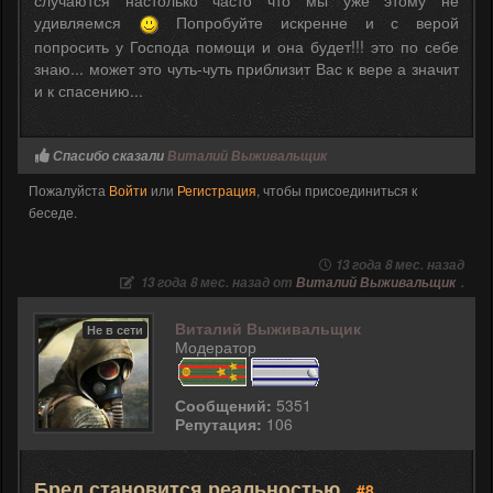
удивляемся
Попробуйте искренне и с верой
попросить у Господа помощи и она будет!!! это по себе
знаю... может это чуть-чуть приблизит Вас к вере а значит
и к спасению...
Спасибо сказали
Виталий Выживальщик
Пожалуйста
Войти
или
Регистрация
, чтобы присоединиться к
беседе.
13 года 8 мес. назад
13 года 8 мес. назад от
Виталий Выживальщик
.
Виталий Выживальщик
Не в сети
Модератор
Сообщений:
5351
Репутация:
106
Бред становится реальностью
#8