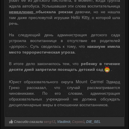
ждала автобуса. Услышавшая эти слова воспитательница
немедленно
обыскала рюкзак
девочки, но не нашла
там даже пресловутой игрушки Hello Kitty, о которой шла
речь.
На следующий день администрация детского сада
устроила воспитаннице в отсутствие ее родителей
«допрос». Суть сводилась к тому, что
накануне имела
место террористическая угроза
.
В итоге дело закончилось тем, что
ребенку в течение
десяти дней запретили посещать детский сад
.
Юрист образовательного округа Mount Carmel Эдвард
Греко рассказал, что случай рассматривается
чиновниками. По его словам, администрация
образовательных учреждений не должна обсуждать
дисциплинарные меры в отношении воспитанников.
Спасибо сказали
serg12
,
Vladimir
,
Сергей
,
DIE_SEL