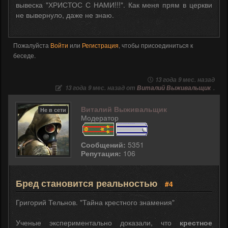
вывеска "ХРИСТОС С НАМИ!!!". Как меня прям в церкви
не вывернуло, даже не знаю.
Пожалуйста
Войти
или
Регистрация
, чтобы присоединиться к
беседе.
13 года 9 мес. назад
13 года 9 мес. назад от
Виталий Выживальщик
.
Виталий Выживальщик
Не в сети
Модератор
Сообщений:
5351
Репутация:
106
Бред становится реальностью
#4
Григорий Тельнов. "Тайна крестного знамения"
Ученые экспериментально доказали, что
крестное