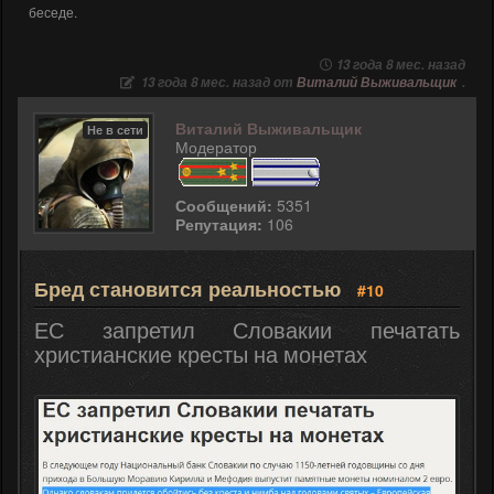
беседе.
13 года 8 мес. назад
13 года 8 мес. назад от
Виталий Выживальщик
.
Виталий Выживальщик
Не в сети
Модератор
Сообщений:
5351
Репутация:
106
Бред становится реальностью
#10
ЕС запретил Словакии печатать
христианские кресты на монетах