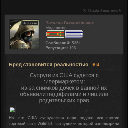
13 года 4 мес. назад
Виталий Выживальщик
Не в сети
Модератор
Сообщений:
5351
Репутация:
106
Бред становится реальностью
#14
Супруги из США судятся с
гипермаркетом:
из-за снимков дочек в ванной их
объявили педофилами и лишили
родительских прав
На юге США супружеская пара подала иск против
торговой сети Walmart, сотрудники которой заподозрили