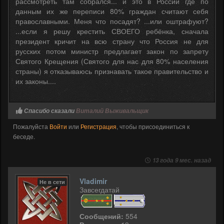
рассмотреть там собрался... и это в России где по
данным их же переписи 80% граждан считают себя
православными. Меня что посадят? ...или оштрафуют?
...если я решу крестить СВОЕГО ребёнка, сначала
президент кричит на всю страну что Россия не для
русских потом министр предлагает закон по запрету
Святого Крещения (Святого для нас для 80% населения
страны) я отказываюсь признавать такое правительство и
их законы....
Спасибо сказали
Виталий Выживальщик
Пожалуйста
Войти
или
Регистрация
, чтобы присоединиться к
беседе.
13 года 9 мес. назад
Vladimir
Не в сети
Завсегдатай
Сообщений:
554