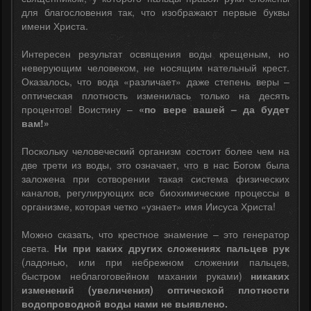
для благословения так, что изображают первые буквы
имени Христа.
Интересен результат освящения воды крещеным, но
неверующим человеком, не носящим нательный крест.
Оказалось, что вода «различает» даже степень веры –
оптическая плотность изменилась только на десять
процентов! Воистину –
«по вере вашей – да будет
вам!»
Поскольку человеческий организм состоит более чем на
две трети из воды, это означает, что в нас Богом была
заложена при сотворении такая система физических
каналов, регулирующих все биохимические процессы в
организме, которая четко «узнает» имя Иисуса Христа!
Можно сказать, что крестное знамение – это генератор
света.
Ни при каких других сложениях пальцев рук
(ладонью, или при небрежном сложении пальцев,
быстром неблагоговейном махании руками)
никаких
изменений (увеличения) оптической плотности
водопроводной воды нами не выявлено.