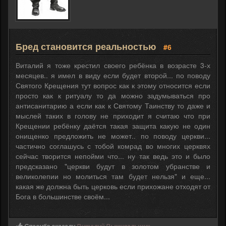
Бред становится реальностью
#6
Виталий я тоже крестил своего ребёнка в возрасте 3-х
месяцев.. я имел в виду если будет второй... по поводу
Святого Крещения тут вопрос как к этому относится если
просто как к ритуалу то да можно задумываться про
антисанитарию а если как к Святому Таинству то даже и
мыслей таких в голову не приходит я считаю что при
Крещении ребёнку даётся такая защита какую не один
онищенко предложить не может.. по поводу церкви...
частично соглашусь с тобой комрад во многих церквях
сейчас творится непойми что... ну так ведь это и было
предсказано "церкви будут в золотом убранстве и
великолепии но молиться там будет нельзя" и еще...
какая же должна быть церковь если прихожане отходят от
Бога в большинстве своём...