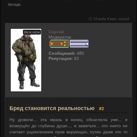
беседе.
13 года 9 мес. назад
Сергей
Не в сети
Модератор
Сообщений:
480
Репутация:
63
Бред становится реальностью
#2
Ну дожили... эта мразь в конец обнаглела уже... я
возмущён до глубины души..., и заметьте... это никто не
считает ущемлением прав верующих, путин даже что то