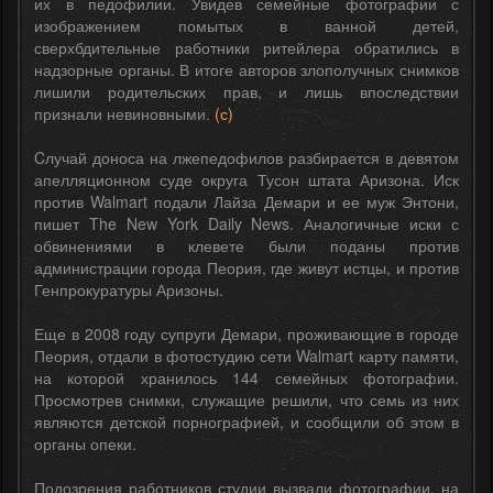
их в педофилии. Увидев семейные фотографии с
изображением помытых в ванной детей,
сверхбдительные работники ритейлера обратились в
надзорные органы. В итоге авторов злополучных снимков
лишили родительских прав, и лишь впоследствии
признали невиновными.
(с)
Cлучай доноса на лжепедофилов разбирается в девятом
апелляционном суде округа Тусон штата Аризона. Иск
против Walmart подали Лайза Демари и ее муж Энтони,
пишет The New York Daily News. Аналогичные иски с
обвинениями в клевете были поданы против
администрации города Пеория, где живут истцы, и против
Генпрокуратуры Аризоны.
Еще в 2008 году супруги Демари, проживающие в городе
Пеория, отдали в фотостудию сети Walmart карту памяти,
на которой хранилось 144 семейных фотографии.
Просмотрев снимки, служащие решили, что семь из них
являются детской порнографией, и сообщили об этом в
органы опеки.
Подозрения работников студии вызвали фотографии, на