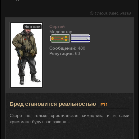
13 года 8 мес. назад
Сергей
Не в сети
Модератор
Сообщений:
480
Репутация:
63
Бред становится реальностью
#11
Скоро не только христианская символика и и сами
христиане будут вне закона...