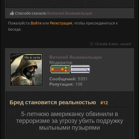
Спасибо сказали
Виталий Выживальщик
Пожалуйста
Войти
или
Регистрация
, чтобы присоединиться к
беседе.
13 года 6 мес. назад
Виталий Выживальщик
Не в сети
Модератор
Сообщений:
5351
Репутация:
106
Бред становится реальностью
#12
5-летнюю американку обвинили в
терроризме за угрозу убить подружку
мыльными пузырями