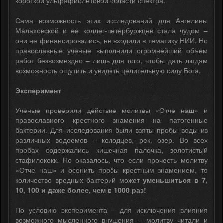
короткой ультрафиолетовой области спектра.
Сама возможность этих исследований для Ангелины
Малаховской и ее коллег-петербуржцев стала чудом –
они не финансировались, не входили в тематику НИИ. Но
православные ученые выполнили огромнейший объем
работ безвозмездно – лишь для того, чтобы дать людям
возможность ощутить и увидеть целительную силу Бога.
Эксперимент
Ученые проверили действие молитвы «Отче наш» и
православного крестного знамения на патогенные
бактерии. Для исследования были взяты пробы воды из
различных водоемов – колодцев, рек, озер. Во всех
пробах содержались кишечная палочка, золотистый
стафилококк. Но оказалось, что если прочесть молитву
«Отче наш» и осенить пробы крестным знамением, то
количество вредных бактерий может
уменьшиться в 7,
10, 100 и даже более, чем в 1000 раз!
По условию эксперимента – для исключения влияния
возможного мысленного внушения – молитву читали и