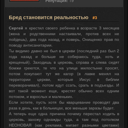
Репутация:
19
Бред становится реальностью
#3
Сергей
я крестил своего ребенка в возрасте 3 месяцев
(жена и родственники настаивали, против всех не
пойдешь), два года назад, и поверь, Онищенко прав по
поводу антисанитарии.
Ты видимо давно не был в церкви (последний раз был 2
года назад и больше не собираюсь туда, хоть и
крещеный). Заходишь в церковь, справа и слева сидят
бомжи греются, те что на улице милостыню просят,
потом покупают тут же кагор (в лавке менял на
территории церкви, которые Иисус в библии
переворачивал), потом идут ссать, срать в подъезды. И
вот такой момент еще, крестят обычно всех одним
потоком, и взрослых и маленьких.
Если хотите, пусть хотя бы кварцевание проводят два
раза в день, как в больницах, все меньше заразы будет.
А теперь еще одна причина почему перестал ходить в
церковь, захожу однажды туда, а там под потолком
НЕОНОВАЯ (как реклама, мигает разными цветами)