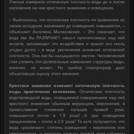
Ученые измерили оптическую плотность воды до и после
наложения на нее крестного знамения и освящения.
– Выяснилось, что оптическая плотность по сравнению со
своим исходным значением до освящения повышается, –
объясняет Ангелина Малаховская. – Это означает, что
вода как бы РАЗЛИЧАЕТ смысл произносимых над ней
молитв, запоминает это воздействие и хранит его сколь
угодно долго – в виде увеличения значения оптической
плотности. Она как бы насыщается светом. Человеческий
глаз уловить эти целительные изменения структуры воды,
конечно, не может. Но прибор спектрограф дает
объективную оценку этого явления.
Крестное знамение изменяет оптическую плотность
воды практически мгновенно.
Оптическая плотность
водопроводной воды, освящаемой совершением над ней
крестного знамения обычным верующим, мирянином, в
православном сложении пальцев правой руки,
повышается почти в 1,5 раза! А при освящении
священником – почти в 2,5 раза! То есть получается, что
вода «различает» степень освящения – мирянином или
священником, у которого пальцы правой руки сложены