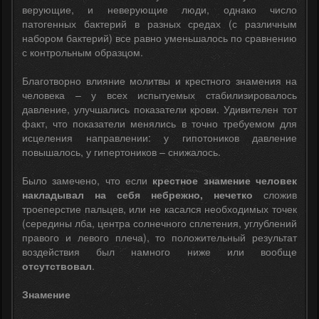
верующие, и неверующие люди, однако число
патогенных бактерий в разных средах (с различным
набором бактерий) все равно уменьшалось по сравнению
с контрольным образцом.
Благотворно влияние молитвы и крестного знамения на
человека – у всех испытуемых стабилизировалось
давление, улучшались показатели крови. Удивителен тот
факт, что показатели менялись в точно требуемом для
исцеления направлении: у гипотоников давление
повышалось, у гипертоников – снижалось.
Было замечено, что если
крестное знамение человек
накладывал на себя небрежно, нечетко
сложив
троеперстие пальцев, или не касался необходимых точек
(середины лба, центра солнечного сплетения, углублений
правого и левого плеча), то положительный результат
воздействия был намного ниже или вообще
отсутствовал
.
Знамение