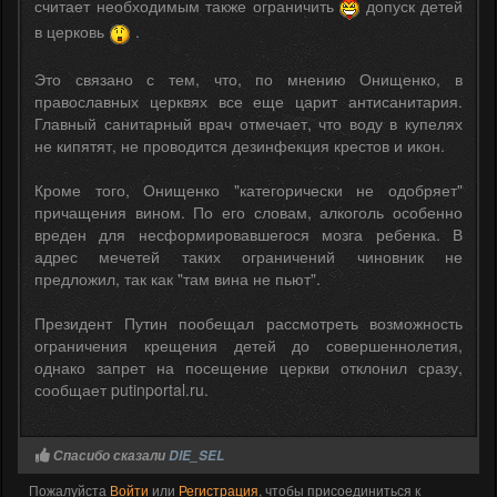
считает необходимым также ограничить
допуск детей
в церковь
.
Это связано с тем, что, по мнению Онищенко, в
православных церквях все еще царит антисанитария.
Главный санитарный врач отмечает, что воду в купелях
не кипятят, не проводится дезинфекция крестов и икон.
Кроме того, Онищенко "категорически не одобряет"
причащения вином. По его словам, алкоголь особенно
вреден для несформировавшегося мозга ребенка. В
адрес мечетей таких ограничений чиновник не
предложил, так как "там вина не пьют".
Президент Путин пообещал рассмотреть возможность
ограничения крещения детей до совершеннолетия,
однако запрет на посещение церкви отклонил сразу,
сообщает putinportal.ru.
Спасибо сказали
DIE_SEL
Пожалуйста
Войти
или
Регистрация
, чтобы присоединиться к