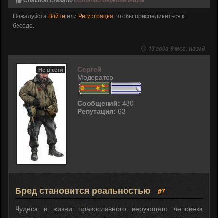
Спасибо сказали
Виталий Выживальщик
Пожалуйста
Войти
или
Регистрация
, чтобы присоединиться к
беседе.
13 года 9 мес. назад
Сергей
Не в сети
Модератор
Сообщений:
480
Репутация:
63
Бред становится реальностью
#7
Чудеса в жизни православного верующего человека
случаются настолько часто что мы уже этому не