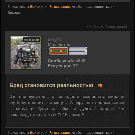
Пожалуйста
Войти
или
Регистрация
, чтобы присоединиться к
беседе.
13 года 8 мес. назад
serg12
Не в сети
Модератор
Сообщений:
4686
Репутация:
37
Бред становится реальностью
#9
Это они вувузеллы с последнего чемпионата мира по
футболу простить не могут... А вдруг дети нормальными
вырастут и будут на чём то дудеть? Бардак! Что
рекламодатели скажут???? Кышмаг !!!
Пожалуйста
Войти
или
Регистрация
, чтобы присоединиться к