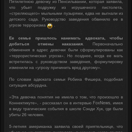
Пятилетнюю девочку из Пенсильвании, которая заявила,
что убьет подружку из игрушечного пистолета,
«стреляющего» мыльными пузырями, едва не выгнали из
детского сада. Руководство заведения обвинило ее в
угрозе терроризма
.
Ее семье пришлось нанимать адвоката, чтобы
добиться отмены наказания
. Первоначально
обвинения в адрес девочки были сформулированы как
«террористическая угроза». Но позднее, когда ее мать
встретилась с руководством заведения, формулировку
изменили на «угрозу причинить вред другому».
По словам адвоката семьи Робина Фишера, подобная
ситуация абсурдна.
«Эта девочка понятия не имела о том, что произошло в
Коннектикуте», - рассказал он в интервью FoxNews, имея
в виду трагические события в школе Сэнди Хук, где были
убиты 26 человек.
5-летняя американка заявила своей приятельнице, что
убьет ее из детского пистолета, в момент, когда группа