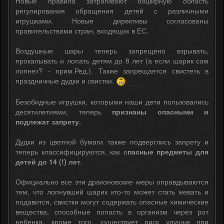
Новые правила затрагивают обширную область
регулирования обращения детей с различными
игрушками. Новые директивы согласованы
правительствами стран, входящих в ЕС.
Воздушные шары теперь запрещено взрывать,
прокалывать и лопать детям до 8 лет (а если шарик сам
лопнет? - прим.Ред.). Также запрещается свистеть в
праздничные дудки и свистки.
Безобидные игрушки, которыми наши дети пользовались
десятилетиями, теперь
признаны опасными и
подлежат запрету.
Дудки из цветной бумаги также подверглись запрету и
теперь классифицируются, как о
пасные предметы для
детей до 14 (!) лет
.
Официально все эти драконовские меры оправдываются
тем, что лопнувший шарик кто-то может стать жевать и
подавится, свистки могут содержать опасные химические
вещества, способные попасть в организм через рот
ребенка, кроме того, существует риск удушья при