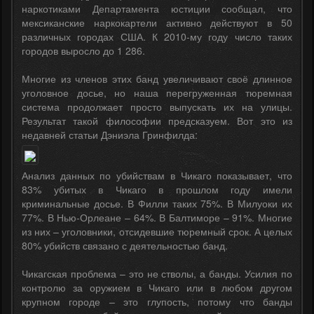
наркотиками Департамента юстиции сообщал, что
мексиканские наркокартели активно действуют в 50
различных городах США. К 2010-му году число таких
городов выросло до 1 286.
Многие из членов этих банд увеличивают своё длинное
уголовное досье, но наша перегруженная тюремная
система продолжает просто выпускать их на улицы.
Результат такой философии предсказуем. Вот это из
недавней статьи Дэниэла Гринфилда:
Анализ данных по убийствам в Чикаго показывает, что
83% убитых в Чикаго в прошлом году имели
криминальные досье. В Филли таких 75%. В Милуоки их
77%. В Нью-Орлеане – 64%. В Балтиморе – 91%. Многие
из них – уголовники, отсидевшие тюремный срок. А целых
80% убийств связано с деятельностью банд.
Чикагская проблема – это не стволы, а банды. Усилия по
контролю за оружием в Чикаго или в любом другом
крупном городе – это глупость, потому что банды