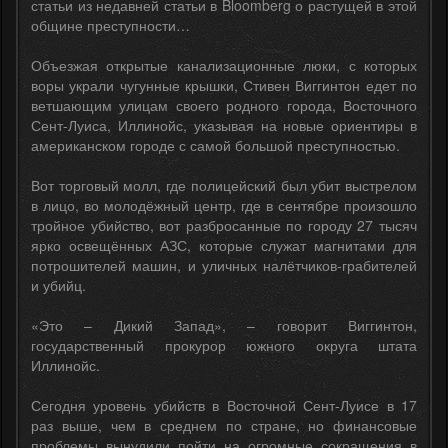
статьи из недавней статьи в Bloomberg о растущей в этой
общине преступности…
Объезжая открытые канализационные люки, с которых
воры украли чугунные крышки, Стивен Виггинтон едет по
ветшающим улицам своего родного города, Восточного
Сент-Луиса, Иллинойс, указывая на новые ориентиры в
американском городе с самой большой преступностью.
Вот торговый молл, где полицейский был убит выстрелом
в лицо, во молодёжный центр, где в сентябре произошло
тройное убийство, вот разбросанные по городу 27 тысяч
ярко освещённых АЗС, которые служат магнитами для
потрошителей машин, и уличных налётчиков-грабителей
и убийц.
«Это – Дикий Запад», – говорит Виггинтон,
государственный прокурор южного округа штата
Иллинойс.
Сегодня уровень убийств в Восточной Сент-Луисе в 17
раз выше, чем в среднем по стране, но финансовые
проблемы вынудили пойти на огромные сокращения в