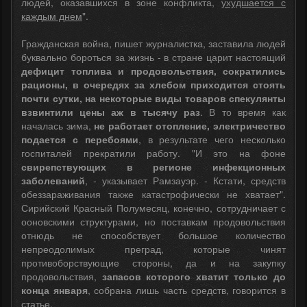
людей, оказавшихся в зоне конфликта,
ухудшается с
каждым днем
".
Гражданская война, пишет журналистка, заставила людей
буквально бороться за жизнь - в стране царит настоящий
дефицит топлива и продовольствия, сократились
рационы, в очередях за хлебом приходится стоять
почти сутки, на некоторые виды товаров спекулянты
взвинтили цены аж в тысячу раз
. В то время как
началась зима,
не работает отопление, электричество
подается с перебоями
, в результате чего несколько
госпиталей прекратили работу. "И это на фоне
свирепствующих в регионе инфекционных
заболеваний
, - указывает Рамзауэр. - Кстати, средств
обеззараживания также катастрофически не хватает".
Сирийский Красный Полумесяц, конечно, сотрудничает с
ооновскими структурами, но поставкам продовольствия
отнюдь не способствует большое количество
непреодолимых преград, которые чинят
противоборствующие стороны, да и на закупку
продовольствия,
запасов которого хватит только до
конца января
, собрана лишь часть средств, говорится в
статье.