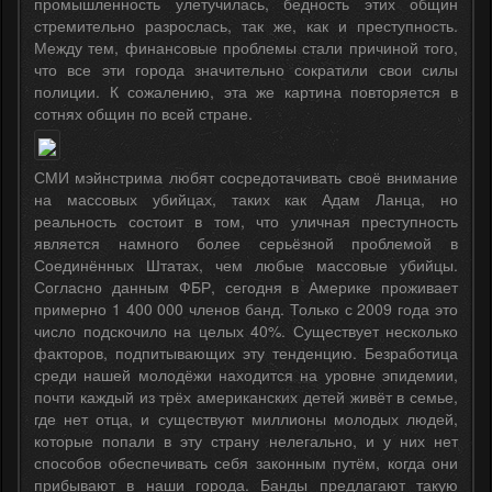
промышленность улетучилась, бедность этих общин
стремительно разрослась, так же, как и преступность.
Между тем, финансовые проблемы стали причиной того,
что все эти города значительно сократили свои силы
полиции. К сожалению, эта же картина повторяется в
сотнях общин по всей стране.
СМИ мэйнстрима любят сосредотачивать своё внимание
на массовых убийцах, таких как Адам Ланца, но
реальность состоит в том, что уличная преступность
является намного более серьёзной проблемой в
Соединённых Штатах, чем любые массовые убийцы.
Согласно данным ФБР, сегодня в Америке проживает
примерно 1 400 000 членов банд. Только с 2009 года это
число подскочило на целых 40%. Существует несколько
факторов, подпитывающих эту тенденцию. Безработица
среди нашей молодёжи находится на уровне эпидемии,
почти каждый из трёх американских детей живёт в семье,
где нет отца, и существуют миллионы молодых людей,
которые попали в эту страну нелегально, и у них нет
способов обеспечивать себя законным путём, когда они
прибывают в наши города. Банды предлагают такую