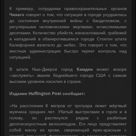
К примеру, сотрудники правоохранительных органов
Чикаго
говорит о том, что ситуация в городе ухудшилась
до состояния внутренней войны с бандитизмом, с
регулярными человеческими жертвами, исчисляемыми
десятками. Количество убийств, изнасилований, грабежей
и нападений в обанкротившемся городе Стоктон штата
Калифорния взлетело до небес. Это говорит о том, что
местная администрация быстро теряет контроль над
ситуацией.
В штате Нью-Джерси город
Камден
может вскоре
«заслужить» звание беднейшего города США с самым
высоким уровнем насилия в стране.
Издание Нuffington Рost сообщает:
«На расстоянии 6 метров от тротуара лежит мёртвый
мужчина средних лет. Убитый выстрелами в горло и в
голову, он растянулся рядом с разбитым
десятискоростным велосипедом. Его лицо представляет
собой маску из крови, сверкающей ярко-красным с
каждой вспышкой фотоаппарата, с помощью которого