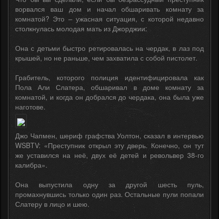
ворвался ваш дом и начал обшаривать комнату за
комнатой? Это – ужасная ситуация, с которой недавно
столкнулась молодая мать из Джорджии:
Она с детьми быстро ретировалась на чердак, в лаз под
крышей, но не раньше, чем захватила с собой пистолет.
Грабитель, которого полиция идентифицировала как
Пола Али Слатера, обшаривал в доме комнату за
комнатой, и когда он добрался до чердака, она была уже
наготове.
Джо Чапмен, шериф графства Уолтон, сказал в интервью
WSBTV: «Преступник открыл эту дверь. Конечно, он тут
же уставился на неё, двух её детей и револьвер 38-го
калибра».
Она выпустила одну за другой шесть пуль,
промахнувшись только один раз. Остальные пули попали
Слатеру в лицо и шею.