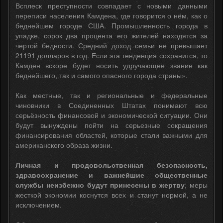
Всплеск преступности совпадает с новыми данными
переписи населения Камдена, где говорится о нём, как о
беднейшем городе США. Промышленность города в
упадке, сорок два процента его жителей находятся за
чертой бедности. Средний доход семьи не превышает
21191 долларов в год. Если эта тенденция сохранится, то
Камден вскоре будет носить удручающее звание как
беднейшего, так и самого опасного города страны».
Как местные, так и региональные и федеральные
чиновники в Соединенных Штатах понимают всю
серьёзность финансовой и экономической ситуации. Они
будут вынуждены пойти на серьезные сокращения
финансирования областей, которые стали важными для
американского образа жизни.
Личная и продовольственная безопасность,
здравоохранение и важнейшие общественные
службы неизбежно будут принесены в жертву
; меры
жесткой экономии коснутся всех и станут нормой, а не
исключением.