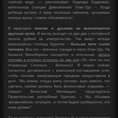
горячая вода, — рассказывает Надежда Бадмаева,
жительница станции Дивизионная Улан-Удэ. – Когда
ребенка купаем, я грею несколько чайников, прогреваю
полную ванну, ставлю обогреватель".
В квартирах
плитки и духовки не выключаются
круглые сутки
. В месяц выходит по две-две с половиной
тысячи рублей за электричество. Так живут четыре
микрорайона столицы Бурятии –
больше пяти тысяч
человек
. Все это – военные городки в черте Улан-Удэ. На
балансе Минобороны находятся и котельные,
запаса
топлива в которых осталось на два дня
(Эх, нет на них
товарища Сталина - Виталий)
. В мэрии сейчас
пытаются договориться с компанией-поставщиком угля,
чтобы топливо замерзающим городкам предоставили в
долг. "Мы знаем, откуда взять топливо, куда завезти, что
сделать, какими должны быть финансовые издержки, —
говорит Вячеслав Наговицын, председатель
Правительства республики Бурятия. – Мы объявим
чрезвычайную ситуацию, а потом будем разбираться, кто
кому должен".
Та же картина – в поселке Заозерный, в сотне километров