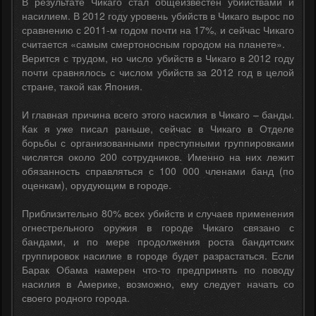
В результате Чикаго стал общеизвестен убийствами и
насилием. В 2012 году уровень убийств в Чикаго вырос по
сравнению с 2011-м годом почти на 17%, и сейчас Чикаго
считается «самым смертоносным городом на планете».
Верится с трудом, но число убийств в Чикаго в 2012 году
почти сравнялось с числом убийств за 2012 год в целой
стране, такой как Япония.
И главная причина всего этого насилия в Чикаго – банды.
Как я уже писал раньше, сейчас в Чикаго в Отделе
борьбы с организованными преступными группировками
числятся около 200 сотрудников. Именно на них лежит
обязанность справляться с 100 000 членами банд (по
оценкам), орудующим в городе.
Приблизительно 80% всех убийств и случаев применения
огнестрельного оружия в городе Чикаго связано с
бандами, и по мере продолжения роста бандитских
группировок насилие в городе будет разрастаться. Если
Барак Обама намерен что-то предпринять по поводу
насилия в Америке, возможно, ему следует начать со
своего родного города.