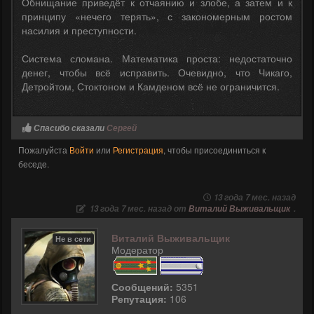
Обнищание приведёт к отчаянию и злобе, а затем и к
принципу «нечего терять», с закономерным ростом
насилия и преступности.
Система сломана. Математика проста: недостаточно
денег, чтобы всё исправить. Очевидно, что Чикаго,
Детройтом, Стоктоном и Камденом всё не ограничится.
Спасибо сказали
Сергей
Пожалуйста
Войти
или
Регистрация
, чтобы присоединиться к
беседе.
13 года 7 мес. назад
13 года 7 мес. назад от
Виталий Выживальщик
.
Виталий Выживальщик
Не в сети
Модератор
Сообщений:
5351
Репутация:
106