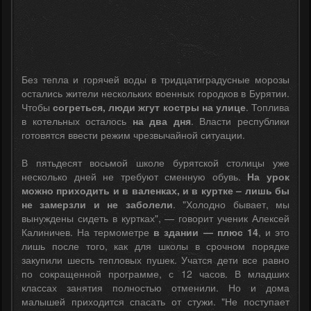
Без тепла и горячей воды в тридцатиградусные морозы
остались жители нескольких военных городков в Бурятии.
Чтобы
согреться, люди жгут костры на улице
. Топлива
в котельных осталось
на два дня
. Власти республики
готовятся ввести режим чрезвычайной ситуации.
В пятьдесят восьмой школе бурятской столицы уже
несколько дней не требуют сменную обувь.
На урок
можно приходить и в валенках, и в куртке – лишь бы
не замерзли и не заболели
. "Холодно бывает, мы
вынуждены сидеть в куртках", — говорит ученик Алексей
Калиничев. На термометре
в здании — плюс 14
, и это
лишь после того, как для школы в срочном порядке
закупили шесть тепловых пушек. Учатся дети все равно
по сокращенной программе, с 12 часов. В младших
классах занятия полностью отменили. Но и дома
малышей приходится спасать от стужи. "Не поступает