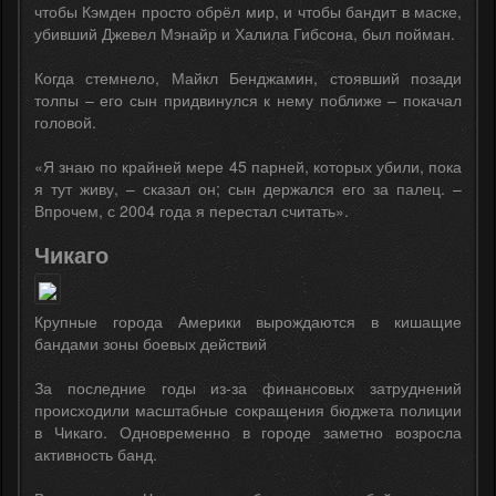
чтобы Кэмден просто обрёл мир, и чтобы бандит в маске,
убивший Джевел Мэнайр и Халила Гибсона, был пойман.
Когда стемнело, Майкл Бенджамин, стоявший позади
толпы – его сын придвинулся к нему поближе – покачал
головой.
«Я знаю по крайней мере 45 парней, которых убили, пока
я тут живу, – сказал он; сын держался его за палец. –
Впрочем, с 2004 года я перестал считать».
Чикаго
Крупные города Америки вырождаются в кишащие
бандами зоны боевых действий
За последние годы из-за финансовых затруднений
происходили масштабные сокращения бюджета полиции
в Чикаго. Одновременно в городе заметно возросла
активность банд.