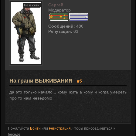
Сергей
Не в сети
Модератор
Сообщений:
480
Репутация:
63
На грани ВЫЖИВАНИЯ
#5
да это только начало... кому жить а кому и когда умереть
про то нам неведомо
Пожалуйста
Войти
или
Регистрация
, чтобы присоединиться к
беседе.