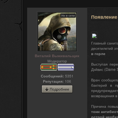
Не в сети
Появление
Главный санит
десятилетий эт
в горле
Виталий Выживальщик
Модератор
Выступая пере
Дэйвис (Dame S
Сообщений:
5351
Врач сообщил
Репутация:
106
бактерий в п
Подробнее
предупреждает 
возвращения в 
Причина повыш
тонн антибио
острой необх