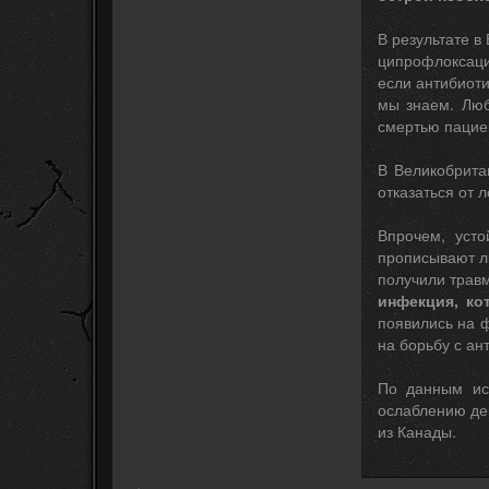
В результате в
ципрофлоксаци
если антибиоти
мы знаем. Люб
смертью пацие
В Великобрита
отказаться от 
Впрочем, усто
прописывают лю
получили травм
инфекция, ко
появились на 
на борьбу с ан
По данным исс
ослаблению дей
из Канады.