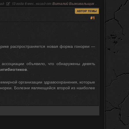
зад
13 года 6 мес. назад от
Виталий Выживальщик
.
АВТОР ТЕМЫ
#1
ерике распространяется новая форма гонореи —
 ассоциации объявило, что обнаружены девять
антибиотиков
.
семирной организации здравоохранения, которые
онореи. Болезни являющейся второй из наиболее