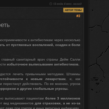
13 года 6 мес. назад
АВТОР ТЕМЫ
#2
еть
осприимчивости к антибиотикам через несколько
ть от пустяковых воспалений, ссадин и боли
, главный санитарный врач страны Дейм Салли
ести
избыточное выписывание антибиотиков.
удастся лечить привычными методами. Штаммы
стойчивости к новым лекарствам
, и, как
ки перестанут действовать. По ее мнению, угроза
терроризм и другие глобальные угрозы.
одно выписывают пациентам
более 3 миллионов
от вид медикаментов
для страховки, а не из-за
ют даже при гриппе и иных вирусных инфекциях.