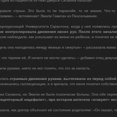
 одна из пациенток из Нью-Джерси Сюзанна Кахалан .
овали страхи. Это была то ли паранойя, то ли мания. Что-то
зовики», – вспоминает Эмили Гавиган из Пенсильвании.
рокурсницей Университета Скрантона, когда у неё появились при
не контролировала движения своих рук. После этого начали
сом наблюдали, как ускользает из жизни их ребёнок, и понятия не
дель она находилась между жизнью и смертью» – рассказала мама
что теряем её. И ничего не могли сделать» – добавил отец девушк
ли руками, никто не мог понять, что это за напасть.
елать
странные движения руками, вытягивала их перед собой
начинались галлюцинации, и я кричала, что меня похитил собстве
о ни Сюзанна, ни Эмили не были психически больны. Они обе пере
ецепторный энцефалит», при котором антитела «атакуют» моз
зала, как доктор объяснил её состояние родителям: «Он сказал, чт