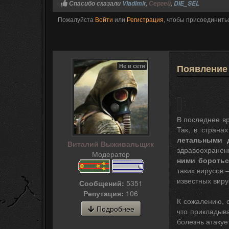
Спасибо сказали
Vladimir
,
Сергей
,
DIE_SEL
Пожалуйста
Войти
или
Регистрация
, чтобы присоединитьс
Не в сети
Появление
В последнее вр
Так, в страна
летальными 
Виталий Выживальщик
здравоохранен
Модератор
ними боротьс
таких вирусов 
известных виру
Сообщений:
5351
Репутация:
106
К сожалению, 
Подробнее
что прикладыв
болезнь атакуе