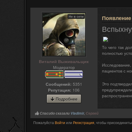
Не в сети
Появление
Вспыхну
То чего так д
полностью усто
Виталий Выживальщик
Исследование,
Модератор
пациентов с н
Это подтверди
Сообщений:
5351
предупреждали
Репутация:
106
распространен
Подробнее
Спасибо сказали
Vladimir
,
Сергей
Пожалуйста
Войти
или
Регистрация
, чтобы присоединитьс