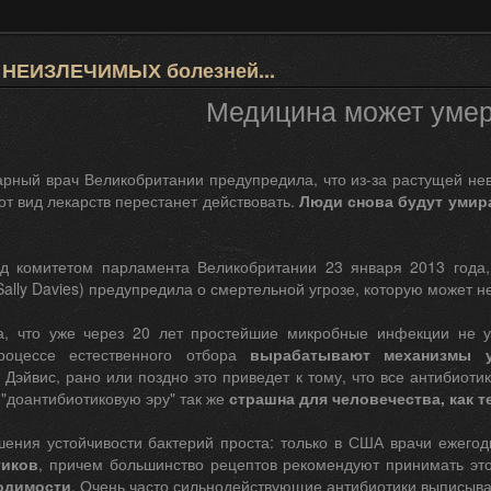
 НЕИЗЛЕЧИМЫХ болезней...
Медицина может умер
арный врач Великобритании предупредила, что из-за растущей нев
от вид лекарств перестанет действовать.
Люди снова будут умира
д комитетом парламента Великобритании 23 января 2013 года
ally Davies) предупредила о смертельной угрозе, которую может н
а, что уже через 20 лет простейшие микробные инфекции не 
роцессе естественного отбора
вырабатывают механизмы у
Дэйвис, рано или поздно это приведет к тому, что все антибиоти
"доантибиотиковую эру" так же
страшна для человечества, как 
ения устойчивости бактерий проста: только в США врачи ежег
тиков
, причем большинство рецептов рекомендуют принимать эт
одимости
. Очень часто сильнодействующие антибиотики выписыва