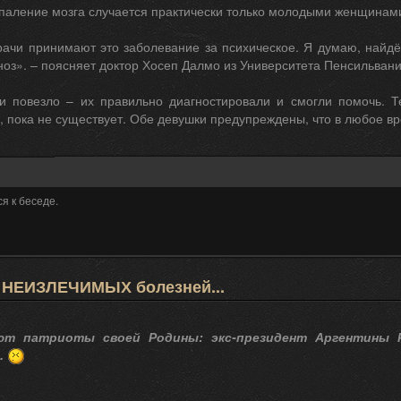
паление мозга случается практически только молодыми женщинами
рачи принимают это заболевание за психическое. Я думаю, найдё
оз». – поясняет доктор Хосеп Далмо из Университета Пенсильвани
 повезло – их правильно диагностировали и смогли помочь. Т
 пока не существует. Обе девушки предупреждены, что в любое в
я к беседе.
 НЕИЗЛЕЧИМЫХ болезней...
ют патриоты своей Родины: экс-президент Аргентины Ра
.