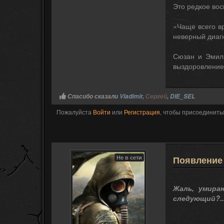
Это редкое вос
«Чаще всего в
неверный диагн
Сюзан и Эмили
выздоровление,
Спасибо сказали
Vladimir
,
Сергей
,
DIE_SEL
Пожалуйста
Войти
или
Регистрация
, чтобы присоединитьс
Не в сети
Появление
Жаль, умира
следующий?..