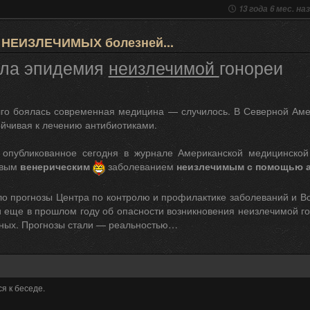
13 года 6 мес. на
 НЕИЗЛЕЧИМЫХ болезней...
ла эпидемия
неизлечимой
гонореи
олго боялась современная медицина — случилось. В Северной Ам
йчивая к лечению антибиотиками.
 опубликованное сегодня в журнале Американской медицинской
овым
венерическим
заболеванием
неизлечимым с помощью 
ло прогнозы Центра по контролю и профилактике заболеваний и В
 еще в прошлом году об опасности возникновения неизлечимой г
ных. Прогнозы стали — реальностью…
я к беседе.