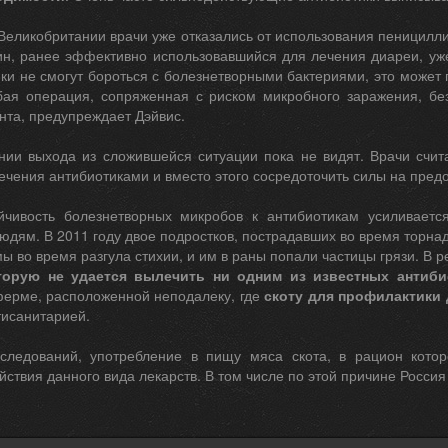
 Великобритании врачи уже отказались от использования пеницилл
н, ранее эффективно использовавшийся для лечения диареи, уже 
ки не смогут бороться с болезнетворными бактериями, это может 
ая операция, сопряженная с риском микробного заражения, бе
нта, предупреждает Дэйвис.
нии выхода из сложившейся ситуации пока не видят. Врачи счит
лечения антибиотиками и вместо этого сосредоточить силы на пре
йчивость болезнетворных микробов к антибиотикам усиливаетс
дям. В 2011 году двое подростков, пострадавших во время торнад
ы во время разгула стихии, и им в раны попали частицы грязи. В р
торую не удается вылечить ни одним из известных антиби
ферме, расположенной неподалеку, где
скоту для профилактики
тисанитарией.
ледований, употребление в пищу мяса скота, в рацион которо
ствия данного вида лекарств. В том числе по этой причине Россия