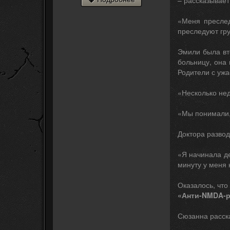
– рассказывает
«Меня преслед
преследуют гру
Эмили была вто
больницу, она
Родители с ужа
«Несколько не
«Мы понимали, 
Доктора разводи
«Я начинала д
минуту у меня 
Оказалось, чт
«Анти-NMDA-р
Сюзанна расска