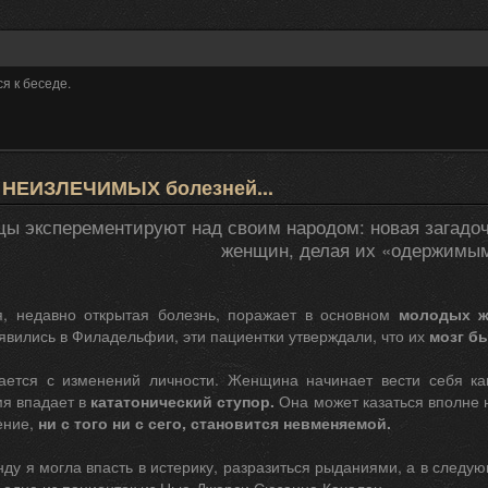
я к беседе.
 НЕИЗЛЕЧИМЫХ болезней...
ы эксперементируют над своим народом: новая загадоч
женщин, делая их «одержимы
я, недавно открытая болезнь, поражает в основном
молодых 
вились в Филадельфии, эти пациентки утверждали, что их
мозг бы
ается с изменений личности. Женщина начинает вести себя ка
мя впадает в
кататонический ступор.
Она может казаться вполне 
ение,
ни с того ни с сего, становится невменяемой.
ду я могла впасть в истерику, разразиться рыданиями, а в следу