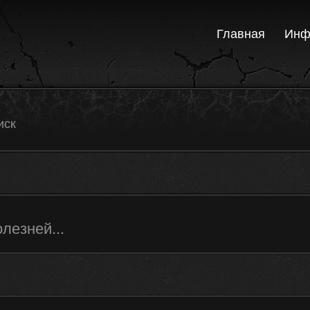
Главная
Инф
иск
езней...