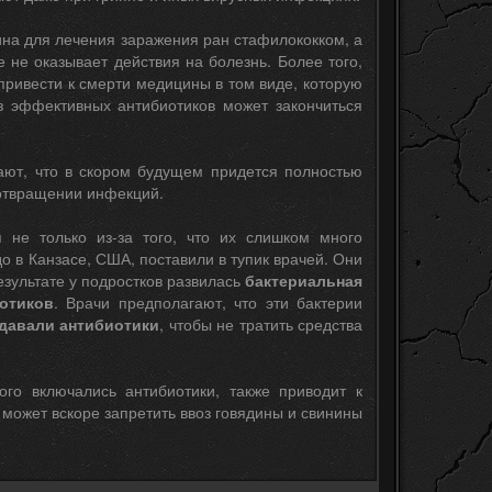
ина для лечения заражения ран стафилококком, а
не оказывает действия на болезнь. Более того,
привести к смерти медицины в том виде, которую
з эффективных антибиотиков может закончиться
ают, что в скором будущем придется полностью
дотвращении инфекций.
я не только из-за того, что их слишком много
о в Канзасе, США, поставили в тупик врачей. Они
езультате у подростков развилась
бактериальная
отиков
. Врачи предполагают, что эти бактерии
 давали антибиотики
, чтобы не тратить средства
го включались антибиотики, также приводит к
 может вскоре запретить ввоз говядины и свинины