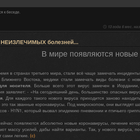
я к беседе.
13 года 6 мес. на
 НЕИЗЛЕЧИМЫХ болезней...
В мире появляются новые
емя в странах третьего мира, стали всё чаще замечать инциденты
х Ближнего Востока, медики стали замечать виды болезни с н
для носителя
. Больше всего этот вирус замечен в Иордании
ия заявляет: - «На сегодняшний день, большинство опасных виру
я
. Для каждого такого нового вируса приходится заново находит
– это так званные коронавирусы. Под микроскопом, они выглядят 
сов - H1N1, который вызвал эпидемию пневмонии и птичьего гриппа
сейчас появляются абсолютно новые коронавирусы, лечение которы
ают массу усилий, дабы найти варианты. Так, у нового вируса, п
т сами легкие.
(с)