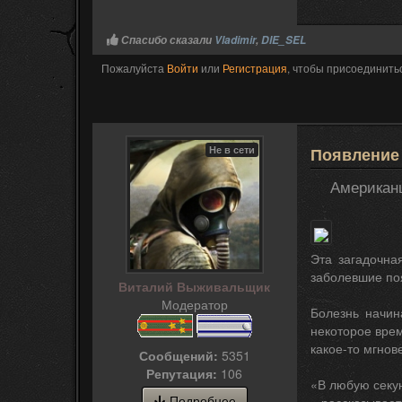
Спасибо сказали
Vladimir
,
DIE_SEL
Пожалуйста
Войти
или
Регистрация
, чтобы присоединитьс
Не в сети
Появление
Американц
Эта загадочна
заболевшие поя
Виталий Выживальщик
Модератор
Болезнь начин
некоторое вре
какое-то мгнов
Сообщений:
5351
Репутация:
106
«В любую секун
Подробнее