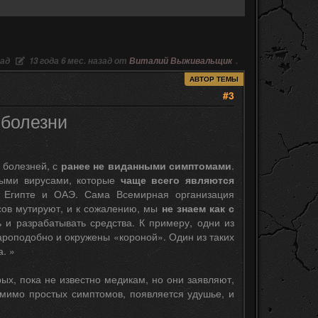
зад
13 года 6 мес. назад от
Виталий Выживальщик
.
АВТОР ТЕМЫ
#3
 болезни
 болезней, с
ранее не виданными симптомами
.
овыми вирусами, которые
чаще всего являются
, Египте и ОАЭ. Сама Всемирная организация
сов мутируют, и к сожалению, мы
не знаем как с
ь и разрабатывать средства. К примеру, одни из
шароподобно и окружены «короной». Один из таких
. »
х, пока не известно медикам, но они заявляют,
омимо простых симптомов, появляется удушье, и