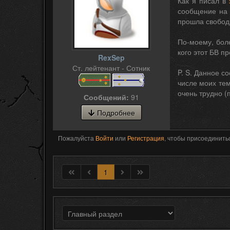
Как я писал в
сообщение на 
прошла свободн
По-моему, боле
кого этот БВ п
RexSep
Ст. лейтенант - Сотник
P. S. Данное с
числе моих тем
очень трудно (
Сообщений:
91
Подробнее
Пожалуйста
Войти
или
Регистрация
, чтобы присоединитьс
1