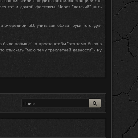
ать вранья и/или снабдить фотоиллюстрацией это
з тот и другой фастексы. Через "детский" нить
а очередной БВ, учитывая обхват руки того, для
ма была повыше", а просто чтобы "эта тема была в
что отыскать "мою тему трёхлетней давности" - ну