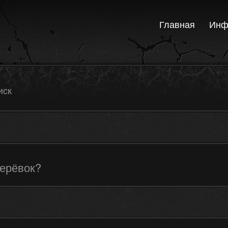
Главная
Инф
иск
верёвок?