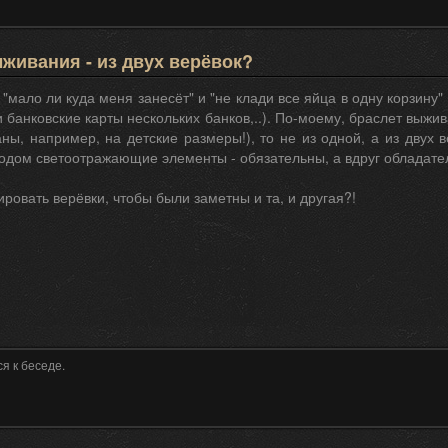
живания - из двух верёвок?
 "мало ли куда меня занесёт" и "не клади все яйца в одну корзину" 
 банковские карты нескольких банков,..). По-моему, браслет выжив
ны, например, на детские размеры!), то не из одной, а из двух 
родом светоотражающие элементы - обязательны, а вдруг обладател
ировать верёвки, чтобы были заметны и та, и другая?!
я к беседе.