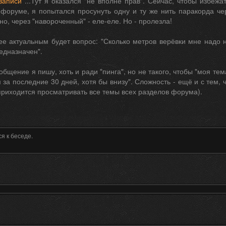
записи
...Тут я оказался "не вполне прав". Сейчас, чтобы избеж
форуме, я попытался просунуть одну и ту же нить паракорда чере
о, через "навороченный" - еле-еле. Но - пролезла!
е актуальным будет вопрос: "Сколько метров верёвки мне надо н
редназначен".
ообщение я пишу, хоть и ради "пинга", но не такого, чтобы "моя те
 за последние 30 дней, хотя бы внизу". Сложность - ещё и с тем, 
приходится просматривать все темы всех разделов форума).
я к беседе.