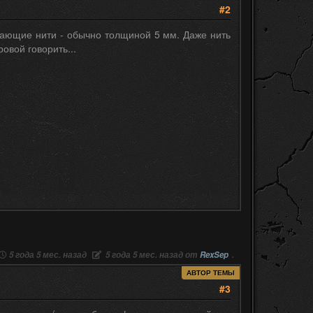
#2
жающие нити - обычно толщиной 5 мм. Даже нить
овой говорить...
5 года 5 мес. назад
5 года 5 мес. назад от
RexSep
.
АВТОР ТЕМЫ
#3