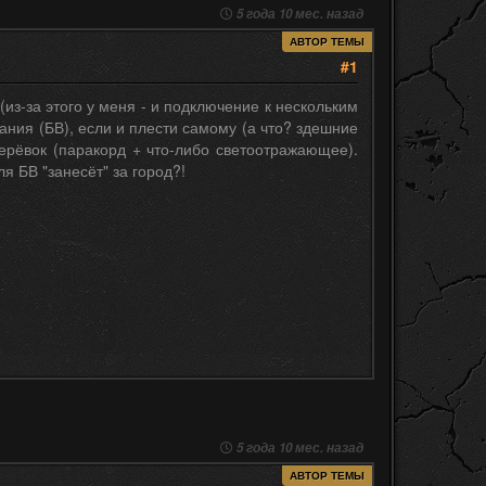
5 года 10 мес. назад
АВТОР ТЕМЫ
#1
(из-за этого у меня - и подключение к нескольким
ания (БВ), если и плести самому (а что? здешние
верёвок (паракорд + что-либо светоотражающее).
я БВ "занесёт" за город?!
5 года 10 мес. назад
АВТОР ТЕМЫ