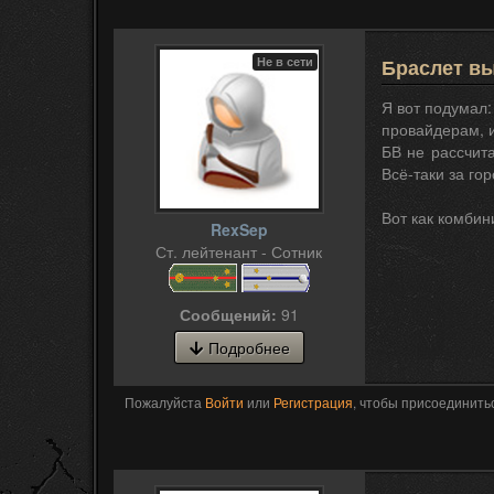
Не в сети
Браслет вы
Я вот подумал:
провайдерам, и
БВ не рассчита
Всё-таки за го
Вот как комбин
RexSep
Ст. лейтенант - Сотник
Сообщений:
91
Подробнее
Пожалуйста
Войти
или
Регистрация
, чтобы присоединитьс