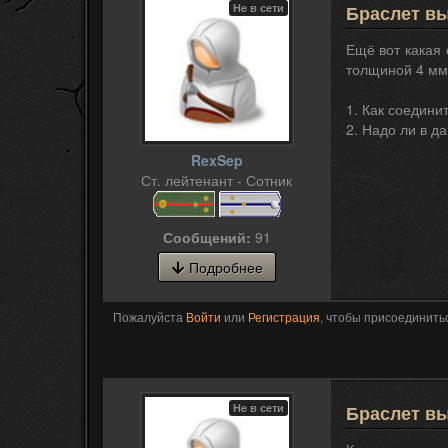
Не в сети
Браслет вы
Ещё вот какая
толщиной 4 мм.
1. Как соединит
2. Надо ли в д
RexSep
Ст. лейтенант - Сотник
Сообщений:
91
Подробнее
Пожалуйста
Войти
или
Регистрация
, чтобы присоединитьс
Не в сети
Браслет вы