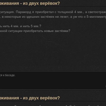
живания - из двух верёвок?
 ситуация. Паракорд я приобретал с толщиной 4 мм., а светоотра
 в некоторые из здешних застёжек не лезет, а уж что о 5-миллиметр
ь нить 4 мм. и нить 5 мм.?
анной ситуации приобретать новые застёжки?
я к беседе.
живания - из двух верёвок?