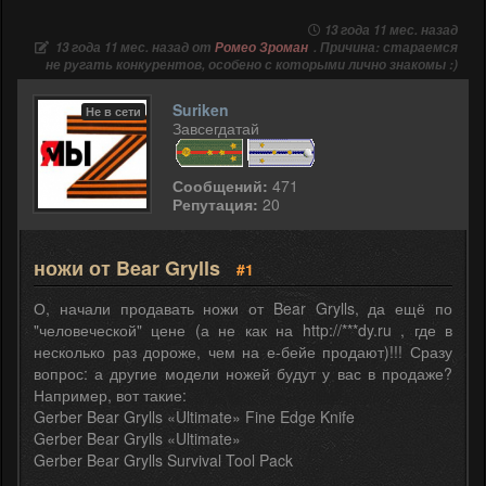
13 года 11 мес. назад
13 года 11 мес. назад от
Ромео Зроман
. Причина: стараемся
не ругать конкурентов, особено с которыми лично знакомы :)
Suriken
Не в сети
Завсегдатай
Сообщений:
471
Репутация:
20
ножи от Bear Grylls
#1
О, начали продавать ножи от Bear Grylls, да ещё по
"человеческой" цене (а не как на http://***dy.ru , где в
несколько раз дороже, чем на е-бейе продают)!!! Сразу
вопрос: а другие модели ножей будут у вас в продаже?
Например, вот такие:
Gerber Bear Grylls «Ultimate» Fine Edge Knife
Gerber Bear Grylls «Ultimate»
Gerber Bear Grylls Survival Tool Pack