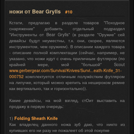
ножи от Bear Grylls
#10
Кстати, предлагаю в разделе товаров "Походное
снаряжение" добавить отдельный подраздел
"Инструменты от Bear Grylls" (в разделе "Оружие" сей
девайсы будут неуместны, т.к. они, скорее, являются
инструментом, чем оружием). В описании каждого товара
- описание полной комплектации (сейчас, например, не
указано, что ножи идут с очень приличным футляром (по
крайней мере, мой "большой" Scout
www.gerbergear.com/Survival/Knives/Survi...eath-Knife_31-
000752
комплектуется отличным полужёстким футляром
на липучке, который можно крепить на нешироком ремне
как вертикально, так и горизонтально)).
Какие девайсы, на мой взгляд, стОит выставить на
продажу в первую очередь:
1)
Folding Sheath Knife
Как владелец данного ножа зуб даю, что никто из
купивших его ни разу не пожалеет об этой покупке