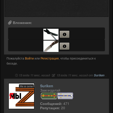
Вложения:
Пожалуйста
Войти
или
Регистрация
, чтобы присоединиться к
беседе.
13 года 11 мес. назад
13 года 11 мес. назад от
Suriken
.
Suriken
Не в сети
Завсегдатай
Сообщений:
471
Репутация:
20