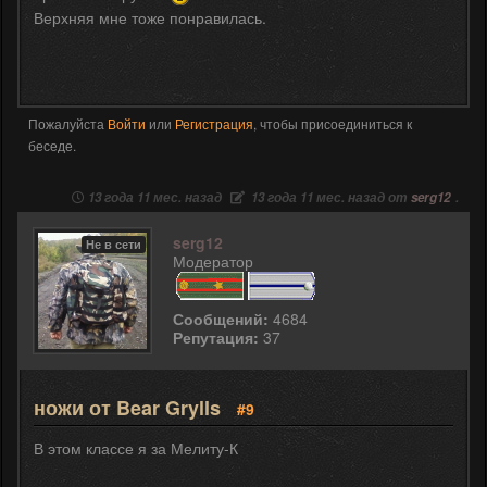
Верхняя мне тоже понравилась.
Пожалуйста
Войти
или
Регистрация
, чтобы присоединиться к
беседе.
13 года 11 мес. назад
13 года 11 мес. назад от
serg12
.
serg12
Не в сети
Модератор
Сообщений:
4684
Репутация:
37
ножи от Bear Grylls
#9
В этом классе я за Мелиту-К