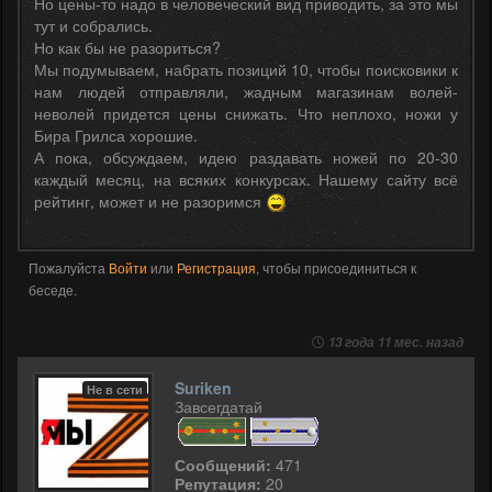
Но цены-то надо в человеческий вид приводить, за это мы
тут и собрались.
Но как бы не разориться?
Мы подумываем, набрать позиций 10, чтобы поисковики к
нам людей отправляли, жадным магазинам волей-
неволей придется цены снижать. Что неплохо, ножи у
Бира Грилса хорошие.
А пока, обсуждаем, идею раздавать ножей по 20-30
каждый месяц, на всяких конкурсах. Нашему сайту всё
рейтинг, может и не разоримся
Пожалуйста
Войти
или
Регистрация
, чтобы присоединиться к
беседе.
13 года 11 мес. назад
Suriken
Не в сети
Завсегдатай
Сообщений:
471
Репутация:
20