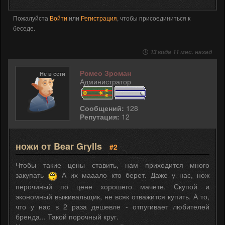
Пожалуйста
Войти
или
Регистрация
, чтобы присоединиться к
беседе.
13 года 11 мес. назад
Ромео Зроман
Не в сети
Администратор
Сообщений:
128
Репутация:
12
ножи от Bear Grylls
#2
Чтобы такие цены ставить, нам приходится много
закупать
А их мааало кто берет. Даже у нас, нож
перочиный по цене хорошего мачете. Скупой и
экономный выживальщик, не всяк отважится купить. А то,
что у нас в 2 раза дешевле - отпугивает любителей
бренда... Такой порочный круг.