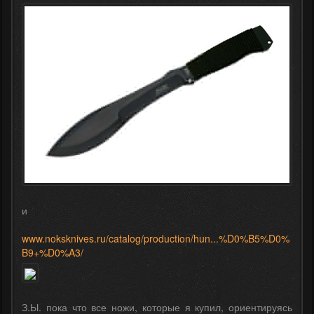
и
www.noksknives.ru/catalog/production/hun...%D0%B5%D0%
B9+%D0%A3/
З.Ы. пока что все ножи, которые я купил, ориентируясь