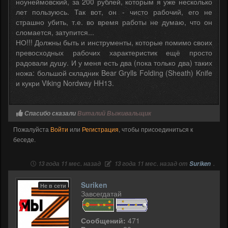
ноунеймовский, за 200 рублей, которым я уже несколько
лет пользуюсь. Так вот, он - чисто рабочий, его не
страшно убить, т.е. во время работы не думаю, что он
сломается, затупится...
НО!!! Должны быть и инструменты, которые помимо своих
превосходных рабочих характеристик ещё просто
радовали душу. И у меня есть два (пока только два) таких
ножа: большой складник Bear Grylls Folding (Sheath) Knife
и кукри Viking Nordway HH13.
Спасибо сказали
Виталий Выживальщик
Пожалуйста
Войти
или
Регистрация
, чтобы присоединиться к
беседе.
13 года 11 мес. назад
13 года 11 мес. назад от
Suriken
.
Suriken
Не в сети
Завсегдатай
Сообщений:
471