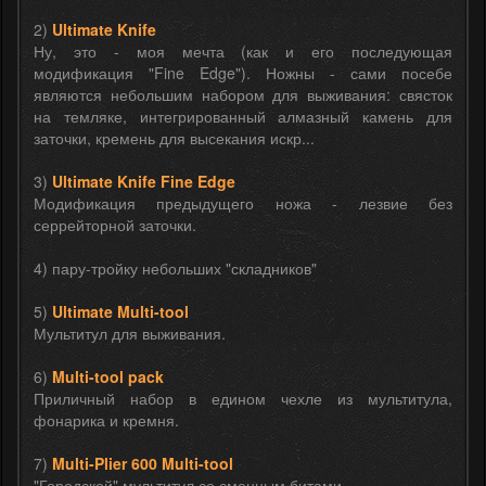
2)
Ultimate Knife
Ну, это - моя мечта (как и его последующая
модификация "Fine Edge"). Ножны - сами посебе
являются небольшим набором для выживания: свясток
на темляке, интегрированный алмазный камень для
заточки, кремень для высекания искр...
3)
Ultimate Knife Fine Edge
Модификация предыдущего ножа - лезвие без
серрейторной заточки.
4) пару-тройку небольших "складников"
5)
Ultimate Multi-tool
Мультитул для выживания.
6)
Multi-tool pack
Приличный набор в едином чехле из мультитула,
фонарика и кремня.
7)
Multi-Plier 600 Multi-tool
"Городской" мультитул со сменным битами.