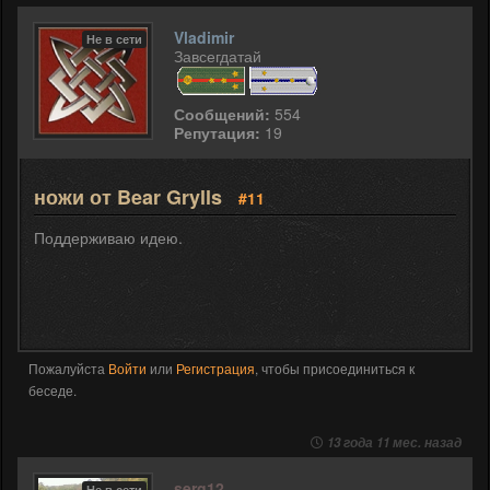
Vladimir
Не в сети
Завсегдатай
Сообщений:
554
Репутация:
19
ножи от Bear Grylls
#11
Поддерживаю идею.
Пожалуйста
Войти
или
Регистрация
, чтобы присоединиться к
беседе.
13 года 11 мес. назад
serg12
Не в сети