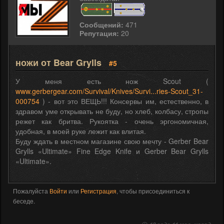
Сообщений:
471
Репутация:
20
ножи от Bear Grylls
#5
У меня есть нож Scout (
www.gerbergear.com/Survival/Knives/Survi...ries-Scout_31-
000754
) - вот это ВЕЩЬ!!! Консервы им, естественно, в
здравом уме открывать не буду, но хлеб, колбасу, стропы
режет как бритва. Рукоятка - очень эргономичная,
удобная, в моей руке лежит как влитая.
Буду ждать в местном магазине свою мечту - Gerber Bear
Grylls «Ultimate» Fine Edge Knife и Gerber Bear Grylls
«Ultimate».
Пожалуйста
Войти
или
Регистрация
, чтобы присоединиться к
беседе.