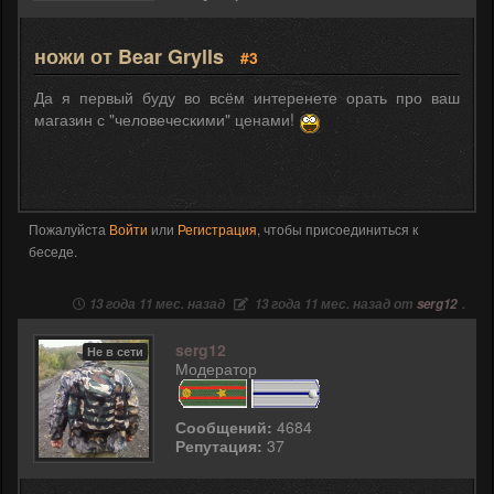
ножи от Bear Grylls
#3
Да я первый буду во всём интеренете орать про ваш
магазин с "человеческими" ценами!
Пожалуйста
Войти
или
Регистрация
, чтобы присоединиться к
беседе.
13 года 11 мес. назад
13 года 11 мес. назад от
serg12
.
serg12
Не в сети
Модератор
Сообщений:
4684
Репутация:
37