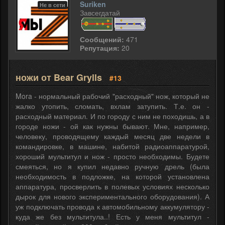
Suriken
Не в сети
Завсегдатай
Сообщений:
471
Репутация:
20
ножи от Bear Grylls
#13
Mora - нормальный рабочий "расходный" нож, который не
жалко утопить, сломать, вхлам затупить. Т.е. он -
расходный материал. И по городу с ним не походишь, а в
городе ножи - ой как нужны бывают. Мне, например,
человеку, проводящему каждый месяц две недели в
командировке, в машине, набитой радиоаппаратурой,
хороший мультитул и нож - просто необходимы. Будете
смеяться, но я купил недавно ручную дрель (была
необходимость в подложке, на которой установлена
аппаратура, просверлить в полевых условиях несколько
дырок для нового экспериментального оборудования). А
уж подключать провода к автомобильному аккумулятору -
куда же без мультитула..! Есть у меня мультитул -