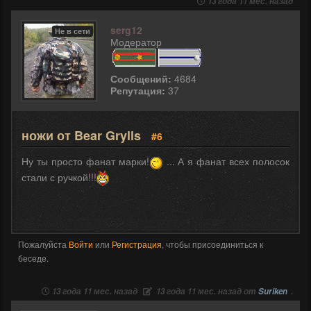
13 года 11 мес. назад
serg12
Не в сети
Модератор
Сообщений:
4684
Репутация:
37
ножи от Bear Grylls
#6
Ну ты просто фанат марки!
... А я фанат всех полосок
стали с ручкой!!!
Пожалуйста
Войти
или
Регистрация
, чтобы присоединиться к
беседе.
13 года 11 мес. назад
13 года 11 мес. назад от
Suriken
.