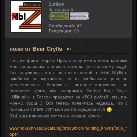
Suriken
Не в сети
Завсегдатай
Сообщений:
471
Репутация:
20
ножи от Bear Grylls
#7
Нет, не фанат марки. Просто хочу иметь ножи, которые
мне понравились с первого взгляда (по внешнему виду).
Так получилось, что в несколько ножей от Bear Grylls я
влюбился по картинкам, но их заоблачная цена на
отечественных барыжных интернет-магазинах не
позволяет купить все (например, Gerber Bear Grylls
«Ultimate» в России продаётся за 4500 рублей, это, по-
моему, борщ...). Вот теперь появилась надежда, что с
помощью vizhivai.com моя мечта осуществится
З.Ы. ещё планирую вот такие игрушки купить:
www.noksknives.ru/catalog/production/hunting_knives/bolo_r
ope/