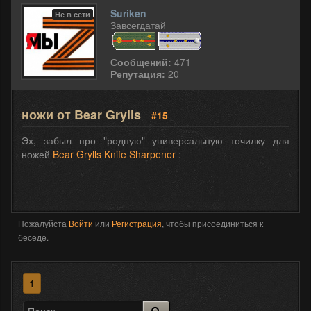
Suriken
Не в сети
Завсегдатай
Сообщений:
471
Репутация:
20
ножи от Bear Grylls
#15
Эх, забыл про "родную" универсальную точилку для
ножей
Bear Grylls Knife Sharpener
:
Пожалуйста
Войти
или
Регистрация
, чтобы присоединиться к
беседе.
1