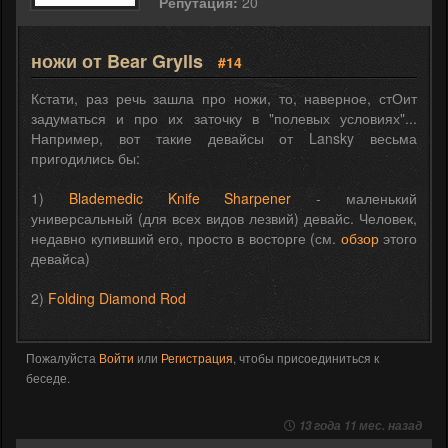
Репутация:
20
ножи от Bear Grylls
#14
Кстати, раз речь зашла про ножи, то, наверное, стОит
задуматься и про их заточку в "полевых условиях"...
Например, вот такие девайсы от Lansky весьма
пригодились бы:
1)
Blademedic Knife Sharpener
- маленький
универсальный (для всех видов лезвий) девайс. Человек,
недавно купивший его, просто в восторге (см.
обзор
этого
девайса)
2)
Folding Diamond Rod
Пожалуйста
Войти
или
Регистрация
, чтобы присоединиться к
беседе.
13 года 11 мес. назад