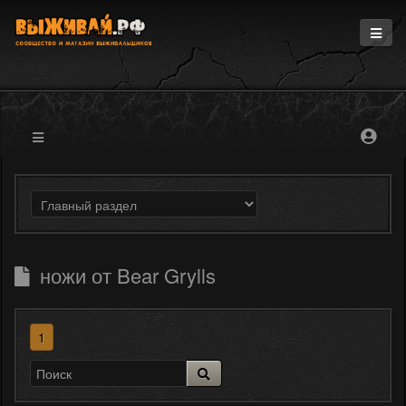
Главная
Информация
Магазин
Блоги
Форум
ножи от Bear Grylls
1