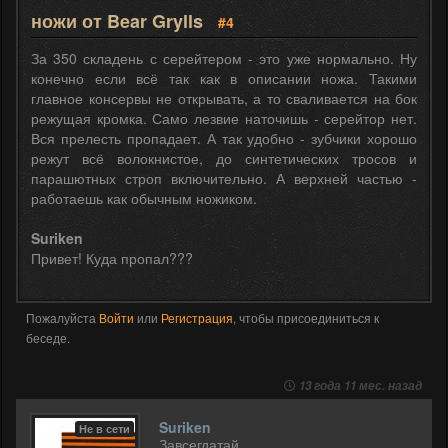
ножи от Bear Grylls
#4
За 350 складень с серейтером - это уже нормально. Ну
конечно если всё так как в описании ножа. Такими
главное консервы не открывать, а то сваливается на бок
режущая кромка. Само лезвие наточишь - серейтор нет.
Вся прелесть пропадает. А так удобно - зубчики хорошо
режут всё волокнистое, до синтетических тросов и
парашютных строп включительно. А верхней частью -
работаешь как обычным ножиком.
Suriken
Привет! Куда пропал???
Пожалуйста
Войти
или
Регистрация
, чтобы присоединиться к
беседе.
13 года 11 мес. назад
Suriken
Не в сети
Завсегдатай