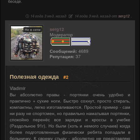
беседе.
14 года 3 нед. назад
14 года 3 нед. назад от
serg12
.
serg12
Не в сети
Модератор
Сообщений:
4689
Репутация:
37
Полезная одежда
#2
Vladimir
Вы абсолютно правы - портянки очень удобно и
практично + сухие ноги. Быстро сохнут, просто стирать,
компактны, легко изготавливаются. Простой пример - сам
ни разу не спортсмен, но правильно наматывая портянки,
спокойно перенёс все зарядки и кроссы в учебке
(Раздольное 91г). Но были (хоть и немого случаев) когда
более подготовленные физически ребята попадали в
больничку. К своему стыду - абсолютно не представляю