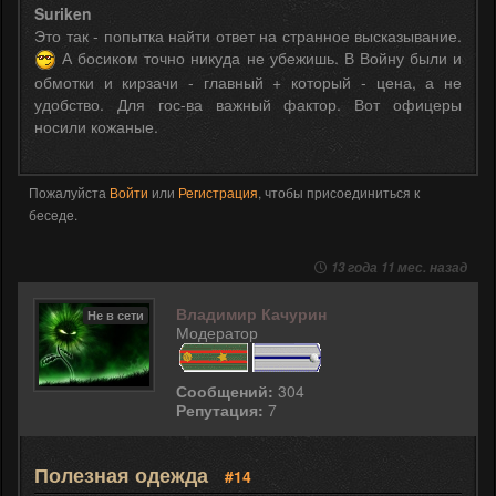
Suriken
Это так - попытка найти ответ на странное высказывание.
А босиком точно никуда не убежишь. В Войну были и
обмотки и кирзачи - главный + который - цена, а не
удобство. Для гос-ва важный фактор. Вот офицеры
носили кожаные.
Пожалуйста
Войти
или
Регистрация
, чтобы присоединиться к
беседе.
13 года 11 мес. назад
Владимир Качурин
Не в сети
Модератор
Сообщений:
304
Репутация:
7
Полезная одежда
#14