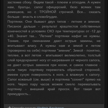
застежке сбоку. Видим такой - плюем и отходим. А нужен
нам, братцы, сапог офицерский, безо всяких там
ремешков, но с ТРОЙНОЙ строчкой. Все... сказать
больше - впасть в словоблудие.
Портянки. Они бывают двух типов - летние и зимние.
Писаное дальше - результат краштестов собственных
конечностей в условиях СКО при температурах от -12 до
+40. Значит так... "Летние" портянки нафиг не нужны.
Тонкие, при сминаниии дают острые замины, не
впитывают влагу. А нужны нам и зимой и летом
(проверено на себе) портянки "зимние". Зимой - понятно,
теплее, а вот летом - впитывают великолепно, толстый
слой предохраняет ногу от нагревания от черного сапога,
не дают острых заминов при носке, и самое главное -
если такую портянку перемотать обратной стороной,
имеем сухую поверхность к ноге, а влажную к сапогу.
Сапог кожаный (см. выше) и портянка "сохнет" прямо на
ноге. Через пару часов можем смело перематывать
портянку - внешний край просох. Вот такая вот
премудрость...
Спасибо сказали
Vladimir
,
Владимир