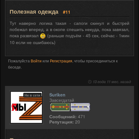
Полезная одежда
#11
Тут наверно логика такая - сапоги скинул и быстрей
побежал вперед, а в окопе спешить некуда, пока завязал,
пока развязал
(раньше подъём - 45 сек, сейчас - 1мин
10 если не ошибаюсь)
Пожалуйста
Войти
или
Регистрация
, чтобы присоединиться к
беседе.
13 года 11 мес. назад
Suriken
Не в сети
Завсегдатай
Сообщений:
471
Репутация:
20