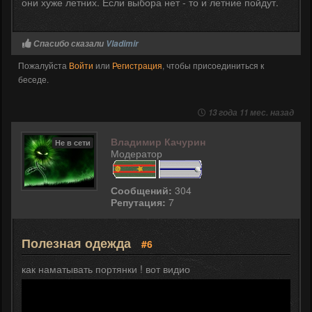
они хуже летних. Если выбора нет - то и летние пойдут.
Спасибо сказали
Vladimir
Пожалуйста
Войти
или
Регистрация
, чтобы присоединиться к
беседе.
13 года 11 мес. назад
Владимир Качурин
Не в сети
Модератор
Сообщений:
304
Репутация:
7
Полезная одежда
#6
как наматывать портянки ! вот видио