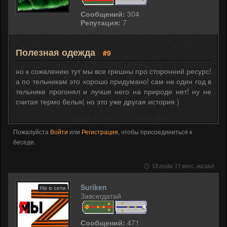
Сообщений:
304
Репутация:
7
Полезная одежда
#9
но к сожалению тут мы все грешны про сторонний ресурс!
а по тельникам это хорошо придумано! сам не один год в
тельнике прогонял и лучше него на природе нет! ну не
считая термо белья( но это уже другая история )
Пожалуйста
Войти
или
Регистрация
, чтобы присоединиться к
беседе.
13 года 11 мес. назад
Suriken
Не в сети
Завсегдатай
Сообщений:
471