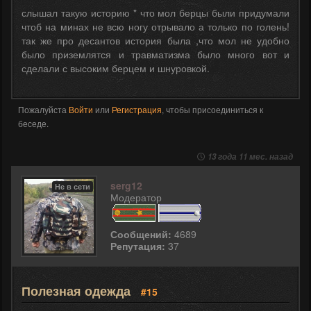
слышал такую историю " что мол берцы были придумали
чтоб на минах не всю ногу отрывало а только по голень!
так же про десантов история была ,что мол не удобно
было приземлятся и травматизма было много вот и
сделали с высоким берцем и шнуровкой.
Пожалуйста
Войти
или
Регистрация
, чтобы присоединиться к
беседе.
13 года 11 мес. назад
serg12
Не в сети
Модератор
Сообщений:
4689
Репутация:
37
Полезная одежда
#15