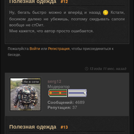
Полезная одежда
#12
Ну, бегать быстро можно и вперёд и назад
Кстати,
босиком далеко не убежишь, поэтому скидывать сапоги
вообще не стОит.
Мне кажется, что автор просто ошибается.
Пожалуйста
Войти
или
Регистрация
, чтобы присоединиться к
беседе.
13 года 11 мес. назад
serg12
Не в сети
Модератор
Сообщений:
4689
Репутация:
37
Полезная одежда
#13