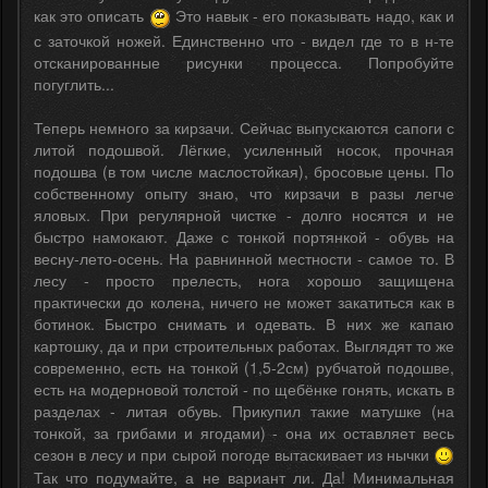
как это описать
Это навык - его показывать надо, как и
с заточкой ножей. Единственно что - видел где то в н-те
отсканированные рисунки процесса. Попробуйте
погуглить...
Теперь немного за кирзачи. Сейчас выпускаются сапоги с
литой подошвой. Лёгкие, усиленный носок, прочная
подошва (в том числе маслостойкая), бросовые цены. По
собственному опыту знаю, что кирзачи в разы легче
яловых. При регулярной чистке - долго носятся и не
быстро намокают. Даже с тонкой портянкой - обувь на
весну-лето-осень. На равнинной местности - самое то. В
лесу - просто прелесть, нога хорошо защищена
практически до колена, ничего не может закатиться как в
ботинок. Быстро снимать и одевать. В них же капаю
картошку, да и при строительных работах. Выглядят то же
современно, есть на тонкой (1,5-2см) рубчатой подошве,
есть на модерновой толстой - по щебёнке гонять, искать в
разделах - литая обувь. Прикупил такие матушке (на
тонкой, за грибами и ягодами) - она их оставляет весь
сезон в лесу и при сырой погоде вытаскивает из нычки
Так что подумайте, а не вариант ли. Да! Минимальная