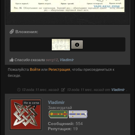
Вложения:
Спасибо сказали
serg12
,
Vladimir
Пожалуйста
Войти
или
Регистрация
, чтобы присоединиться к
беседе.
13 года 11 мес. назад
13 года 11 мес. назад от
Vladimir
.
Vladimir
Не в сети
Завсегдатай
Сообщений:
554
Репутация:
19