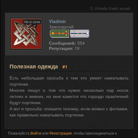
14 года 3 нед. назад
Vladimir
Не в сети
Завсегдатай
Сообщений:
554
Репутация:
19
Полезная одежда
#1
Есть небольшая просьба к тем кто умеет наматывать
портянки.
Многие пишут о том что нужно несколько пар носок
летних и зимних, но мне кажется что гораздо практичней
будут портянки.
А вот и просьба: опишите технику, если можно с фотками,
как правильно наматывать портянки.
Пожалуйста
Войти
или
Регистрация
, чтобы присоединиться к