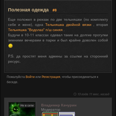
Полезная одежда
#8
Еще положил в рюкзак по две тельняшки (по комплекту
себе и жене), одна
Тельняшка двойной вязки
, вторая
Тельняшка "Водолаз" п/ш синяя
.
Будучи в 10-11 классах одевал такие на долгие прогулки
зимними вечерами в парки и был крайне доволен собой
P.S. да простят меня админы за ссылки на сторонний
ресурс.
Пожалуйста
Войти
или
Регистрация
, чтобы присоединиться к
беседе.
13 года 11 мес. назад
Владимир Качурин
Не в сети
Модератор