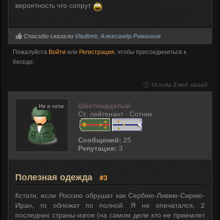
вероятность что сопрут
Спасибо сказали
Vladimir
,
Александр Ромашов
Пожалуйста
Войти
или
Регистрация
, чтобы присоединиться к
беседе.
14 года 3 нед. назад
Шестнадцатый
Не в сети
Ст. лейтенант - Сотник
Сообщений:
25
Репутация:
3
Полезная одежда
#3
Кстати, если Россию обрушат как Сербию-Ливию-Сирию-
Иран, то обложат по полной. Я не опечатался, 2
последних страны-изгоя (на самом деле кто не приемлет