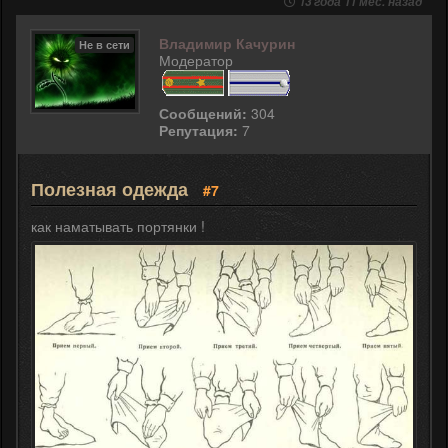
13 года 11 мес. назад
Владимир Качурин
Не в сети
Модератор
Сообщений:
304
Репутация:
7
Полезная одежда
#7
как наматывать портянки !