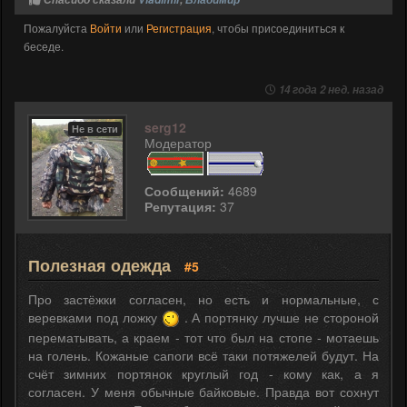
Пожалуйста
Войти
или
Регистрация
, чтобы присоединиться к
беседе.
14 года 2 нед. назад
serg12
Не в сети
Модератор
Сообщений:
4689
Репутация:
37
Полезная одежда
#5
Про застёжки согласен, но есть и нормальные, с
веревками под ложку
. А портянку лучше не стороной
перематывать, а краем - тот что был на стопе - мотаешь
на голень. Кожаные сапоги всё таки потяжелей будут. На
счёт зимних портянок круглый год - кому как, а я
согласен. У меня обычные байковые. Правда вот сохнут