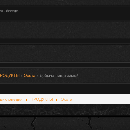
я к беседе.
РОДУКТЫ
Охота
Добыча пищи зимой
/
/
циклопедия
ПРОДУКТЫ
Охота