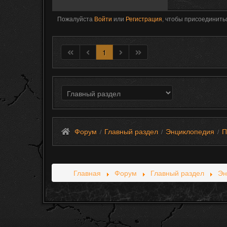
Пожалуйста
Войти
или
Регистрация
, чтобы присоединитьс
1
Форум
Главный раздел
Энциклопедия
П
/
/
/
Главная
Форум
Главный раздел
Эн