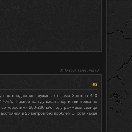
15 года 1 мес. назад
#3
 у нас продаются пружины от Гамо Хантера 440
170м/с ,Паспортная дульная энергия винтовки не
у со коростями 260-280 м/с полуграммами свинца
асстояния в 25 метров без проблем ... хотя какая