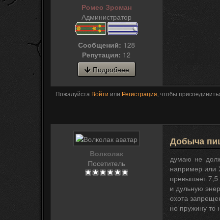
Ромео Зроман
Администратор
Сообщений:
128
Репутация:
12
Подробнее
Пожалуйста
Войти
или
Регистрация
, чтобы присоединитьс
Добыча пи
Волколак
думаю не долж
Посетитель
например или Х
превышает 7,5 
и дульную энер
охота запрещен
но пружину то 