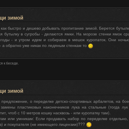
щи зимой
как быстро и дешево добывать пропитание зимой. Берется бутылк
ая бутылку в сугробы - делаются ямки. На морозе стенки ямок ср
ягоды - и утром идем и собираем в мешок куропаток. Они ночью
- а обратно уже никак по ледяным стенкам то
я к беседе.
щи зимой
 предложение, о переделке детско-спортивных арбалетов, на бое
 замены пластиковых наконечников лука на стальные (тогда лук
ит, чтоб с 10 метров кошку насквозь - или куропатку там).
там или умникам: Если продавать набор по переделке отдельно, 
) и покупателя (не имеющего лицензии)???