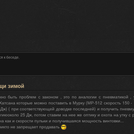
я к беседе.
щи зимой
но быть проблем с законом , это по аналогии с пневматикой ,
атсана которые можно поставить в Мурку (МР-512 скорость 150 - 
Дж) ( при соответствующей доводке последней) и получить пневм
гиюоколо 25 Дж, потом ставим на нее же оптику и охота на утку с р
а как и скорости пульки и получившаяся мощность винтовки...
никто не запрещает продавать