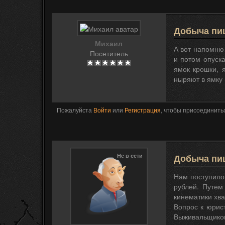
Добыча пи
Михаил
А вот напомню 
Посетитель
и потом опуск
ямок крошки, 
ныряют в ямку 
Пожалуйста
Войти
или
Регистрация
, чтобы присоединитьс
Не в сети
Добыча пи
Нам поступило
рублей. Путем
кинематики хват
Вопрос к юрис
Выживальщиков