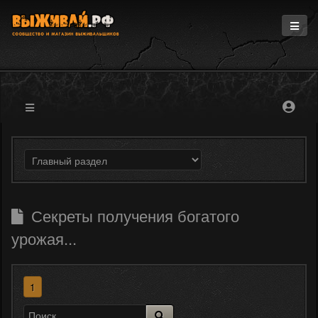
Главная
Информация
Магазин
Блоги
Форум
Секреты получения богатого
урожая...
1