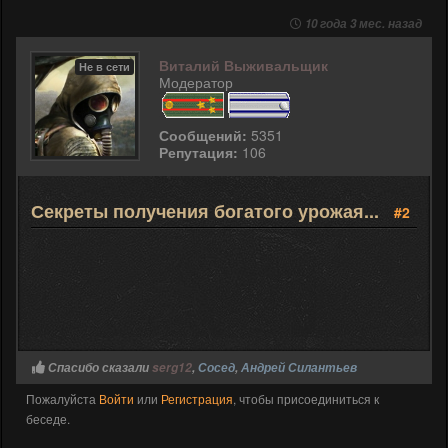
10 года 3 мес. назад
Виталий Выживальщик
Не в сети
Модератор
Сообщений:
5351
Репутация:
106
Секреты получения богатого урожая...
#2
Спасибо сказали
serg12
,
Сосед
,
Андрей Силантьев
Пожалуйста
Войти
или
Регистрация
, чтобы присоединиться к
беседе.