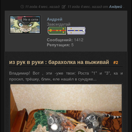
11 года 4 мес. назад
11 года 4 мес. назад от
Андрей
.
Андрей
Не в сети
Завсегдатай
Сообщений:
1412
Репутация:
5
из рук в руки : барахолка на выживай
#2
Владимир! Вот , эти -уже твои: Роста "1" и "3", ка и
просил, трёшку, блин, еле нашёл в сундуке...