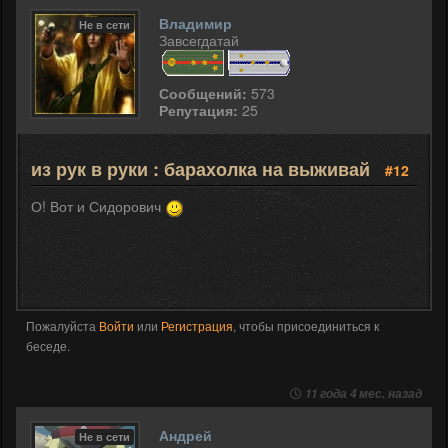
Владимир
Не в сети
Завсегдатай
Сообщений:
573
Репутация:
25
из рук в руки : барахолка на выживай
#12
О! Вот и Сидорович
Пожалуйста
Войти
или
Регистрация
, чтобы присоединиться к
беседе.
11 года 4 мес. назад
Андрей
Не в сети