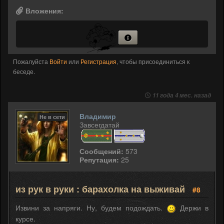
Вложения:
Пожалуйста
Войти
или
Регистрация
, чтобы присоединиться к
беседе.
11 года 4 мес. назад
Владимир
Не в сети
Завсегдатай
Сообщений:
573
Репутация:
25
из рук в руки : барахолка на выживай
#8
Извини за напряги. Ну, будем подождать.
Держи в
курсе.