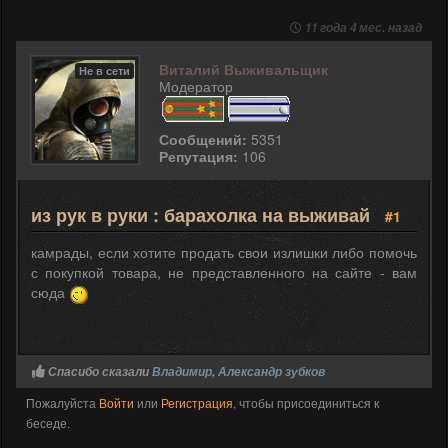
11 года 4 мес. назад
Виталий Выживальщик
Не в сети
Модератор
Сообщений:
5351
Репутация:
106
из рук в руки : барахолка на выживай
#1
камрады, если хотите продать свои излишки либо помочь
с покупкой товара, не представленного на сайте - вам
сюда
Спасибо сказали
Владимир
,
Александр зубков
Пожалуйста
Войти
или
Регистрация
, чтобы присоединиться к
беседе.