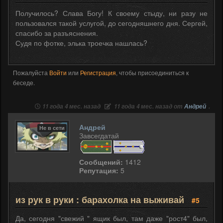
Получилось? Слава Богу! К своему стыду, ни разу не
пользовался такой услугой, до сегодняшнего дня. Сергей,
спасибо за разъяснения.
Судя по фотке, элька троечка нашлась?
Пожалуйста
Войти
или
Регистрация
, чтобы присоединиться к
беседе.
11 года 4 мес. назад
11 года 4 мес. назад от
Андрей
.
Андрей
Не в сети
Завсегдатай
Сообщений:
1412
Репутация:
5
из рук в руки : барахолка на выживай
#5
Да, сегодня "свежий " ящик был, там даже "рост4" был,