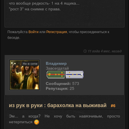
что вообще редкость- 1 на 4 ящика...
"рост 3" на снимке с права.
Пожалуйста
Войти
или
Регистрация
, чтобы присоединиться к
беседе.
11 года 4 мес. назад
Владимир
Не в сети
Завсегдатай
Сообщений:
573
Репутация:
25
из рук в руки : барахолка на выживай
#6
Эм... а когда? Не хочу быть навязчивым, просто
нетерпиться