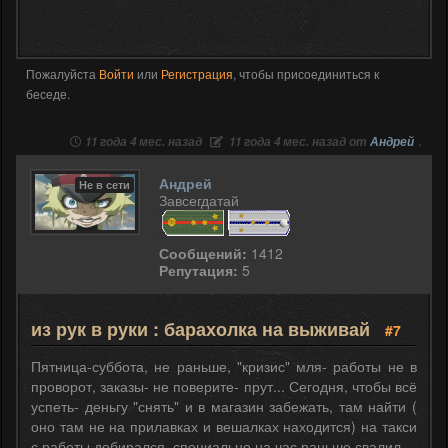
Пожалуйста
Войти
или
Регистрация
, чтобы присоединиться к
беседе.
11 года 4 мес. назад
11 года 4 мес. назад от
Андрей
.
Андрей
Не в сети
Завсегдатай
Сообщений:
1412
Репутация:
5
из рук в руки : барахолка на выживай
#7
Пятница-суббота, не раньше, "кризис" мля- работы не в
проворот, заказы- не поверите- прут... Сегодня, чтобы всё
успеть- деньгу "снять" и в магазин забежать, там найти (
оно там не на прилавках и вешалках находится) на такси
с работы добирался, специально на час раньше свалил.