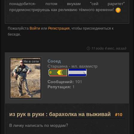
понадобится- потом внукам "сей раритет"
продемонстрируешь как реликвию тёмного времени!
Пожалуйста
Войти
или
Регистрация
, чтобы присоединиться к
беседе.
11 года 4 мес. назад
Сосед
Не в сети
Старшина - мл. вахмистр
Сообщений:
101
Репутация:
1
из рук в руки : барахолка на выживай
#10
В личку написать по мордам?