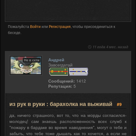
Пожалуйста
Войти
или
Регистрация
, чтобы присоединиться к
беседе.
11 года 4 мес. назад
Андрей
Не в сети
Завсегдатай
Сообщений:
1412
Репутация:
5
из рук в руки : барахолка на выживай
#9
да, ничего страшного, вот то, что на морды согласился-
молодец! сам знаешь расположенность всех служб к
"пожару в бардаке во время наводнения", могут о тебе и
забыть, что тебе тоже дышать как то хочется, а если не