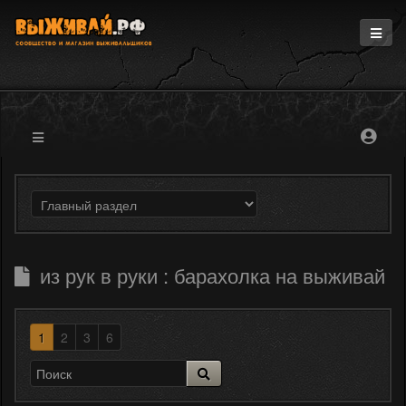
Главная
Информация
Магазин
Блоги
Форум
из рук в руки : барахолка на выживай
1
2
3
6