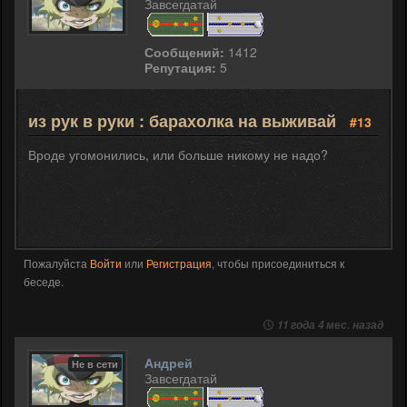
Завсегдатай
Сообщений:
1412
Репутация:
5
из рук в руки : барахолка на выживай
#13
Вроде угомонились, или больше никому не надо?
Пожалуйста
Войти
или
Регистрация
, чтобы присоединиться к
беседе.
11 года 4 мес. назад
Андрей
Не в сети
Завсегдатай