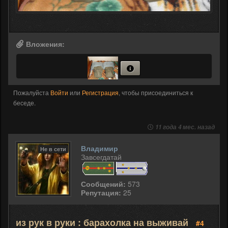
Вложения:
Пожалуйста
Войти
или
Регистрация
, чтобы присоединиться к
беседе.
11 года 4 мес. назад
Владимир
Не в сети
Завсегдатай
Сообщений:
573
Репутация:
25
из рук в руки : барахолка на выживай
#4