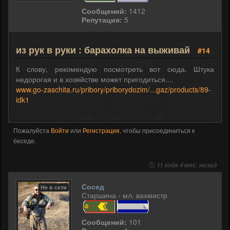
Сообщений:
1412
Репутация:
5
из рук в руки : барахолка на выживай
#14
К слову, рекомендую посмотреть вот сюда. Штука
недорогая и в хозяйстве может пригодиться....
www.go-zaschita.ru/pribory/priborydozim/...gaz/products/89-
idk1
Пожалуйста
Войти
или
Регистрация
, чтобы присоединиться к
беседе.
11 года 4 мес. назад
Сосед
Не в сети
Старшина - мл. вахмистр
Сообщений:
101