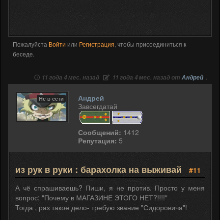
Пожалуйста
Войти
или
Регистрация
, чтобы присоединиться к
беседе.
11 года 4 мес. назад
11 года 4 мес. назад от
Андрей
.
Андрей
Не в сети
Завсегдатай
Сообщений:
1412
Репутация:
5
из рук в руки : барахолка на выживай
#11
А чё спрашиваешь? Пиши, я не против. Просто у меня
вопрос: "Почему в МАГАЗИНЕ ЭТОГО НЕТ?!!!!"
Тогда , раз такое дело- требую звание "Сидоровича"!