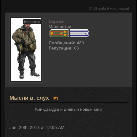
13 года 6 мес. назад
Сергей
Не в сети
Модератор
Сообщений:
480
Репутация:
63
Мысли в. слух
#1
Кин-дза-дза и дивный новый мир
Jan. 20th, 2013 at 12:05 AM