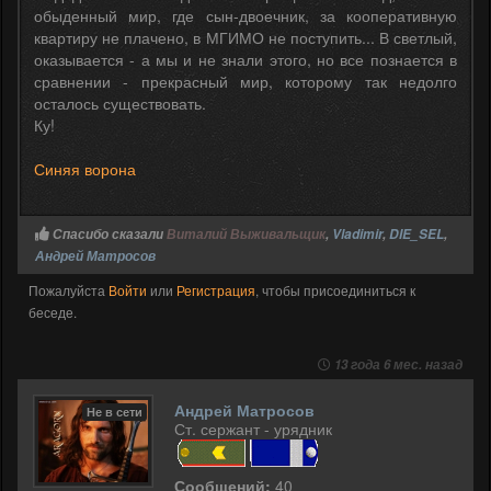
обыденный мир, где сын-двоечник, за кооперативную
квартиру не плачено, в МГИМО не поступить... В светлый,
оказывается - а мы и не знали этого, но все познается в
сравнении - прекрасный мир, которому так недолго
осталось существовать.
Ку!
Синяя ворона
Спасибо сказали
Виталий Выживальщик
,
Vladimir
,
DIE_SEL
,
Андрей Матросов
Пожалуйста
Войти
или
Регистрация
, чтобы присоединиться к
беседе.
13 года 6 мес. назад
Андрей Матросов
Не в сети
Ст. сержант - урядник
Сообщений:
40