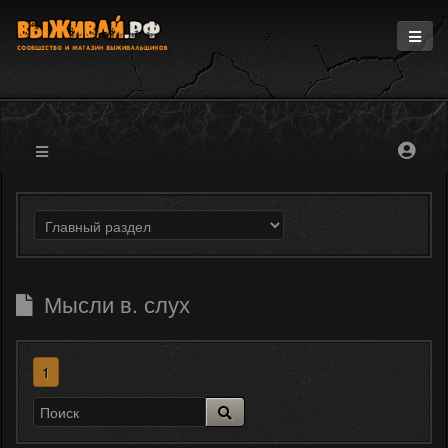
Главная
Информация
Магазин
Блоги
Форум
Мысли в. слух
1