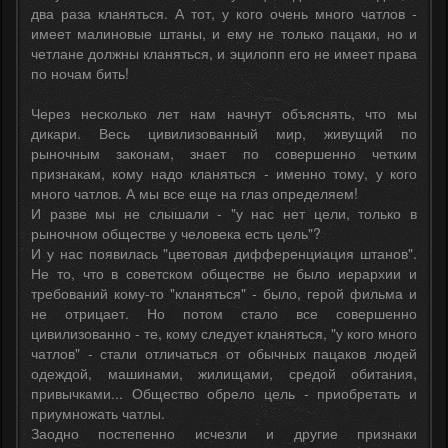
два раза кланяться. А тот, у кого очень много чатлов -
имеет малиновые штаны, и ему не только пацаки, но и
четлане должны кланяться, и эцилопп его не имеет права
по ночам бить!
Через несколько лет нам начнут объяснять, что мы
дикари. Весь цивилизованный мир, живущий по
рыночным законам, знает по совершенно четким
признакам, кому надо кланяться - именно тому, у кого
много чатлов. А мы все еще на глаз определяем!
И разве мы не слышали - "у нас нет цели, только в
рыночном обществе у человека есть цель"?
И у нас появилась "цветовая дифференциация штанов".
Не то, что в советском обществе не было иерархии и
требований кому-то "кланяться" - было, герой фильма и
не отрицает. Но потом стало все совершенно
цивилизованно - те, кому следует кланяться, "у кого много
чатлов" - стали отличаться от обычных пацаков людей
одеждой, машинами, жилищами, средой обитания,
привычками... Общество обрело цель - приобретать и
приумножать чатлы.
Заодно постепенно исчезли и другие признаки