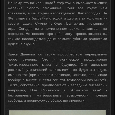
Но кому это на хрен надо? Уэф точно выражает высшее
желание любого плюканина: "они все будут нам
кланяться, а мы будем наслаждаться". Как господин Пе
Же: сидеть в бассейне с водой и дергать за колокольчик
своего пацака. Скучно не будет. Вся жизнь плюканина -
игра. Сегодня ты в пожизненном эцихе, а завтра - на
вершине. Но послезавтра тебя могут трансглюкировать,
так что наслаждаться даже самыми убогими радостями
будет не скучно.
Здесь Данелия со своим пророчеством перепрыгнул
через ступень. Это - логическое продолжение
"цивилизованного мира" в будущее. Это идеально
развитый, утопический капитализм - он будет выглядеть
именно так (при хорошем раскладе, конечно, если люди
вообще выживут, и если все эти технологии возникнут!).
То же, собственно, предполагают и западные писатели -
например, Нил Стивенсон в "Алмазном веке" -
безграничные материальные возможности, полная
свобода, и неописуемое убожество личности.