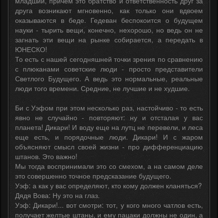
младший, причем это братство и ответственность друг за
друга возникают мгновенно, как только они вдвоем
оказываются в беде. Гедеван беспокоится о будущем
науки - тырить вещи, конечно, нехорошо, но ведь он не
загнать эти вещи на рынке собирается, а передать в
ЮНЕСКО!
То есть с нашей сегодняшней точки зрения по сравнению
с плюканами советские люди - просто представители
Светлого Будущего. А ведь это нормальные, реальные
люди того времени. Средние, не лучшие и не худшие.
Би с Уэфом при этом несколько раз, настойчиво - то есть
явно не случайно - повторяют: ну и отсталая у вас
планета! Дикари! И воду еще на лутц не перевели, и леса
еще есть, и порядочные люди. Дикари! И с жаром
объясняют смысл своей жизни - про дифференциацию
штанов. Это важно!
Мы тогда воспринимали это со смехом, а на самом деле
это совершенно точное предсказание будущего.
Уэф: а как у вас определяют, кто кому должен кланяться?
Дядя Вова: Ну это на глаз.
Уэф: Дикари!... вот смотри: тот, у кого много чатлов есть,
получает желтые штаны, и ему пацаки должны не один, а