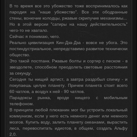
В то время все это убожество тоже воспринималось как
пародия на "наше убожество". Все эти ободранные
стены, вонючие колодцы, ржавые скрипучие механизмы...
Но в этой версии "сатиры на нашу действительность"
чего-то не хватало.
Сейчас я понимаю, чего.
Реально цивилизация Кин-Дза-Дза - вовсе не убога. Это
постиндустриальное, непредставимо развитое технически
общество.
Это такой постпанк. Ржавые болты и сортир с песком - в
звездолете, способном преодолеть световые расстояния
за секунду.
Сегодня ты нищий артист, а завтра раздобыл спичку - и
покупаешь целую планету. Причем планета стоит всего
60 чатлов, а воздух к ней - 90 чатлов.
Парадоксы рынка, вроде нищего с мобильным
телефоном.
В принципе любой плюканин мог бы устроить локальный
коммунизм, если у него есть немного денег или немного
мозгов. Купить воду, залить планету океанами, вырастить
леса, перевоспитать идиотов, в общем, создать Альфу
2,0.