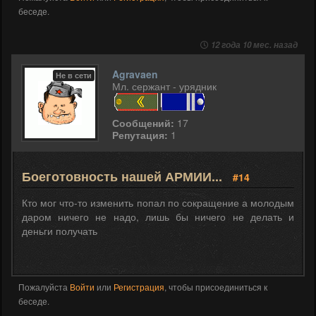
беседе.
12 года 10 мес. назад
Agravaen
Не в сети
Мл. сержант - урядник
Сообщений:
17
Репутация:
1
Боеготовность нашей АРМИИ...
#14
Кто мог что-то изменить попал по сокращение а молодым
даром ничего не надо, лишь бы ничего не делать и
деньги получать
Пожалуйста
Войти
или
Регистрация
, чтобы присоединиться к
беседе.