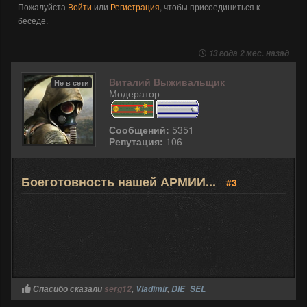
Пожалуйста
Войти
или
Регистрация
, чтобы присоединиться к
беседе.
13 года 2 мес. назад
Виталий Выживальщик
Не в сети
Модератор
Сообщений:
5351
Репутация:
106
Боеготовность нашей АРМИИ...
#3
Спасибо сказали
serg12
,
Vladimir
,
DIE_SEL