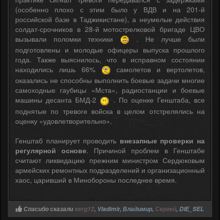
(особенно плохо с этим было у ВДВ и на 201-й
российской базе в Таджикистане), а неумелые действия
солдат-срочников в 28-й мотострелковой бригаде ЦВО
вызывали поломки техники
. Не лучше были
подготовлены и молодые офицеры выпуска прошлого
года. Также выяснилось, что в исправном состоянии
находились лишь 66%
самолетов и вертолетов,
оказались не способны выполнить боевые задачи многие
самоходные гаубицы «Мста», радиостанции и боевые
машины десанта БМД-2
. По оценке Генштаба, все
поднятые по тревоге войска в целом отстрелялись на
оценку «удовлетворительно».
Генштаб планирует проводить
внезапные проверки на
регулярной основе
. Причиной проблем в Генштабе
считают ликвидацию прежним министром Сердюковым
армейских ремонтных подразделений и организационный
хаос, царивший в Минобороны последнее время.
Спасибо сказали
serg12
,
Vladimir
,
Владимир
,
Сергей
,
DIE_SEL