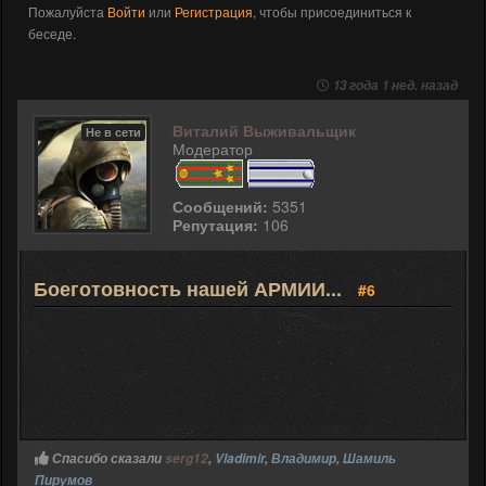
Пожалуйста
Войти
или
Регистрация
, чтобы присоединиться к
беседе.
13 года 1 нед. назад
Виталий Выживальщик
Не в сети
Модератор
Сообщений:
5351
Репутация:
106
Боеготовность нашей АРМИИ...
#6
Спасибо сказали
serg12
,
Vladimir
,
Владимир
,
Шамиль
Пирумов