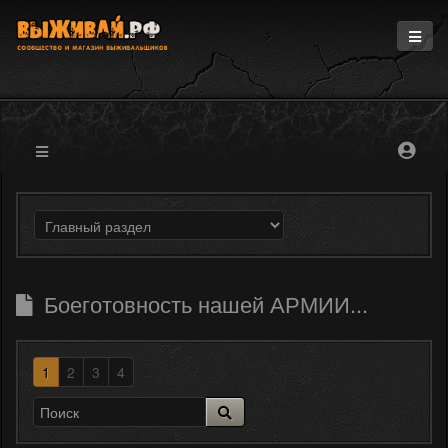
Главная
Информация
Магазин
Блоги
Форум
Боеготовность нашей АРМИИ...
1
2
3
4