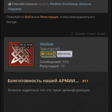
Спасибо сказали
serg12
,
Vladimir
,
Владимир
,
Шамиль
Пирумов
Пожалуйста
Войти
или
Регистрация
, чтобы присоединиться к
беседе.
12 года 11 мес. назад
Vladimir
Не в сети
Завсегдатай
Сообщений:
554
Репутация:
19
Боеготовность нашей АРМИИ...
#11
Хочется надеяться что это такая дезинформация.