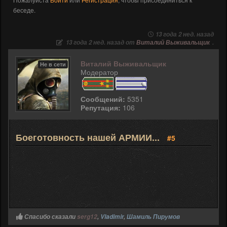
беседе.
13 года 2 нед. назад
13 года 2 нед. назад от
Виталий Выживальщик
.
Виталий Выживальщик
Не в сети
Модератор
Сообщений:
5351
Репутация:
106
Боеготовность нашей АРМИИ...
#5
Спасибо сказали
serg12
,
Vladimir
,
Шамиль Пирумов