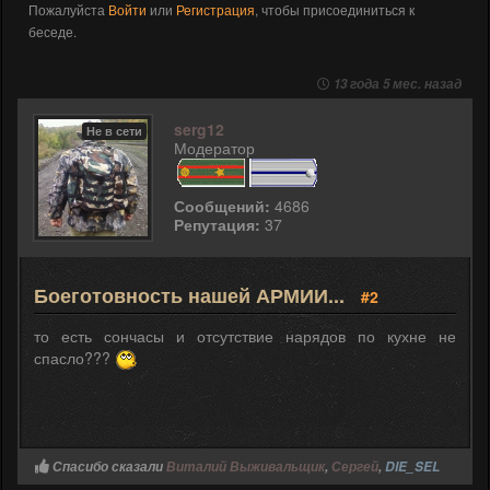
Пожалуйста
Войти
или
Регистрация
, чтобы присоединиться к
беседе.
13 года 5 мес. назад
serg12
Не в сети
Модератор
Сообщений:
4686
Репутация:
37
Боеготовность нашей АРМИИ...
#2
то есть сончасы и отсутствие нарядов по кухне не
спасло???
Спасибо сказали
Виталий Выживальщик
,
Сергей
,
DIE_SEL