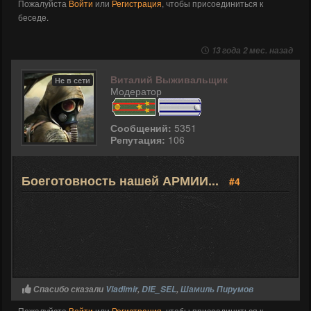
Пожалуйста
Войти
или
Регистрация
, чтобы присоединиться к
беседе.
13 года 2 мес. назад
Виталий Выживальщик
Не в сети
Модератор
Сообщений:
5351
Репутация:
106
Боеготовность нашей АРМИИ...
#4
Спасибо сказали
Vladimir
,
DIE_SEL
,
Шамиль Пирумов
Пожалуйста
Войти
или
Регистрация
, чтобы присоединиться к