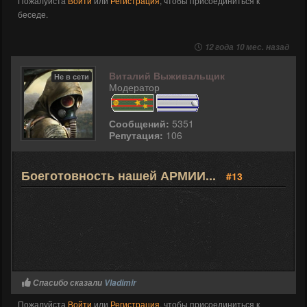
Пожалуйста
Войти
или
Регистрация
, чтобы присоединиться к
беседе.
12 года 10 мес. назад
Виталий Выживальщик
Не в сети
Модератор
Сообщений:
5351
Репутация:
106
Боеготовность нашей АРМИИ...
#13
Спасибо сказали
Vladimir
Пожалуйста
Войти
или
Регистрация
, чтобы присоединиться к