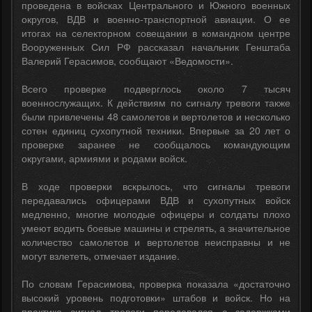
проведена в войсках Центрального и Южного военных
округов, ВДВ и военно-транспортной авиации. О ее
итогах на селекторном совещании в командном центре
Вооруженных Сил РФ рассказал начальник Генштаба
Валерий Герасимов, сообщают «Ведомости».
Всего проверке подверглось около 7 тысяч
военнослужащих. К действиям по сигналу тревоги также
были привлечены 48 самолетов и вертолетов и несколько
сотен единиц сухопутной техники. Впервые за 20 лет о
проверке заранее не сообщалось командующим
округами, армиями и родами войск.
В ходе проверки вскрылось, что сигналы тревоги
передавались офицерами ВДВ и сухопутных войск
медленно, многие молодые офицеры и солдаты плохо
умеют водить боевые машины и стрелять, а значительное
количество самолетов и вертолетов неисправны и не
могут взлететь, отмечает издание.
По словам Герасимова, проверка показала «достаточно
высокий уровень подготовки» штабов и войск. Но на
практике сигнал тревоги передавался с задержками