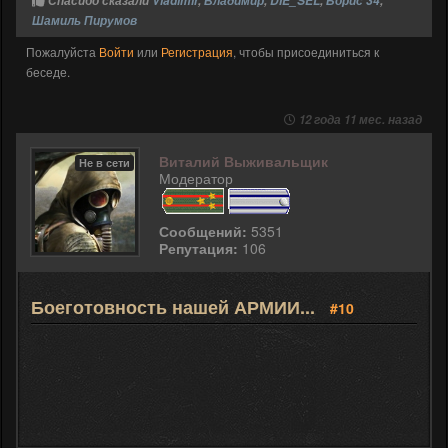
Спасибо сказали
Vladimir
,
Владимир
,
DIE_SEL
,
Борис 34
,
Шамиль Пирумов
Пожалуйста
Войти
или
Регистрация
, чтобы присоединиться к
беседе.
12 года 11 мес. назад
Виталий Выживальщик
Не в сети
Модератор
Сообщений:
5351
Репутация:
106
Боеготовность нашей АРМИИ...
#10