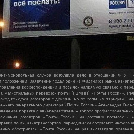
антимонопольная служба возбудила дело в отношении ФГУП «
положением. Заявление подал один из участников рынка авиапер
правления корреспонденции и посылок напрямую связано с перед
ра магистральных перевозок почты (ГЦМПП) «Почты России». Реч
обход конкурса договоров с другими, но по большим тарифам. Зам
ежнего генерального директора «Почты России» Александра Кисел
аведение порядка с авиаперевозками – вопрос профессиональных
ключения договоров «Почты России» на доставку посылок и к
правки почты авиатранспортом периодически сотрясают информац
енно обострилась. «Почте России» не раз выставляли претенз