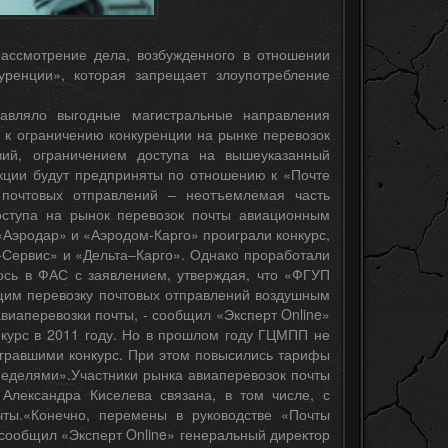
ассмотрение дела, возбужденного в отношении
ренции», которая запрещает злоупотребление
вляло выгодные магистральные направления
 к ограничению конкуренции на рынке перевозок
вий, ограничением доступа на вышеуказанный
нкции будут предприняты по отношению к «Почте
 почтовых отправлений – неотъемлемая часть
доступа на рынок перевозок почты авиационным
Аэродар» и «Аэродом-Карго» проиграли конкурс,
-Сервис» и «Дельта–Карго». Однако проработали
лось в ФАС с заявлением, утверждая, что «ФГУП
щим перевозку почтовых отправлений воздушным
виаперевозки почты, - сообщил «Эксперт Online»
курс в 2011 году. Но в прошлом году ГЦМПП не
игравшими конкурс. При этом повысились тарифы
 неделями».Участники рынка авиаперевозок почты
Александра Киселева связана, в том числе, с
ты.«Конечно, перемены в руководстве «Почты
 сообщил «Эксперт Online» генеральный директор