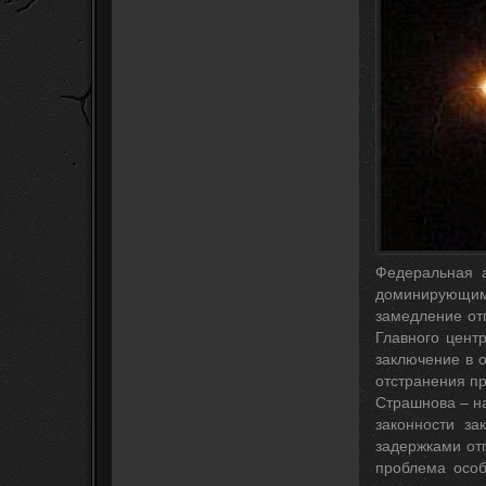
Федеральная 
доминирующим 
замедление от
Главного цент
заключение в 
отстранения пр
Страшнова – н
законности за
задержками от
проблема особ