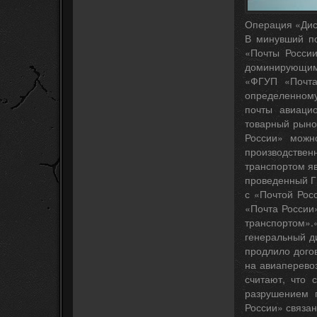
Операция «Ди
В минувший по
«Почты России
доминирующим
«ФГУП «Почта
определенному
почты авиаци
товарный рыно
России» можн
производствен
транспортом я
проведенный Г
с «Почтой Рос
«Почта России
транспортом».«
генеральный д
продлило дого
на авиаперевоз
считают, что 
разрушением 
России» связан