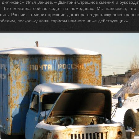
 дилижанс» Илья Зайцев. – Дмитрий Страшнов сменил и руководи
. Его команда сейчас сидит на чемоданах. Мы надеемся, что
очты России» отменит прежние договора на доставку авиа-транспо
победим, поскольку наши тарифы намного ниже действующих».