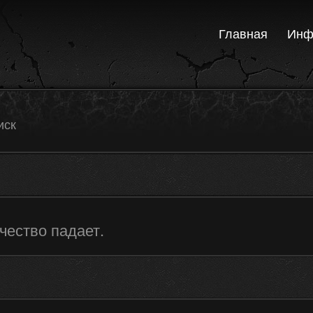
Главная
Инф
иск
чество падает.