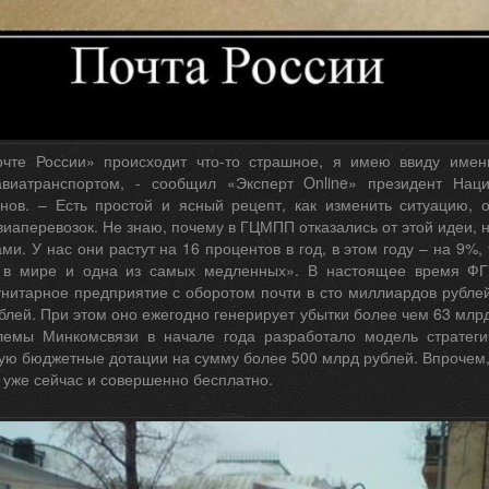
чте России» происходит что-то страшное, я имею ввиду имен
виатранспортом, - сообщил «Эксперт Online» президент Наци
нов. – Есть простой и ясный рецепт, как изменить ситуацию, 
иаперевозок. Не знаю, почему в ГЦМПП отказались от этой идеи, 
ми. У нас они растут на 16 процентов в год, в этом году – на 9%,
а в мире и одна из самых медленных». В настоящее время ФГ
нитарное предприятие с оборотом почти в сто миллиардов рубле
лей. При этом оно ежегодно генерирует убытки более чем 63 млр
емы Минкомсвязи в начале года разработало модель стратегич
ю бюджетные дотации на сумму более 500 млрд рублей. Впрочем, у
 уже сейчас и совершенно бесплатно.