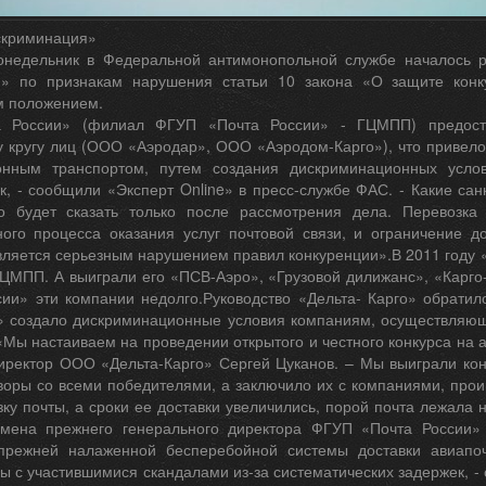
скриминация»
недельник в Федеральной антимонопольной службе началось р
» по признакам нарушения статьи 10 закона «О защите конку
 положением.
 России» (филиал ФГУП «Почта России» - ГЦМПП) предоста
 кругу лиц (ООО «Аэродар», ООО «Аэродом-Карго»), что привело
онным транспортом, путем создания дискриминационных усло
к, - сообщили «Эксперт Online» в пресс-службе ФАС. - Какие са
о будет сказать только после рассмотрения дела. Перевозка
ного процесса оказания услуг почтовой связи, и ограничение 
вляется серьезным нарушением правил конкуренции».В 2011 году «
ЦМПП. А выиграли его «ПСВ-Аэро», «Грузовой дилижанс», «Карго
сии» эти компании недолго.Руководство «Дельта- Карго» обрати
» создало дискриминационные условия компаниям, осуществляю
Мы настаиваем на проведении открытого и честного конкурса на а
иректор ООО «Дельта-Карго» Сергей Цуканов. – Мы выиграли кон
воры со всеми победителями, а заключило их с компаниями, про
ку почты, а сроки ее доставки увеличились, порой почта лежала
смена прежнего генерального директора ФГУП «Почта России» 
прежней налаженной бесперебойной системы доставки авиапоч
ы с участившимися скандалами из-за систематических задержек, -