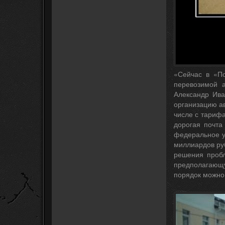
«Сейчас в «По
перевозимой а
Александр Ива
организацию ав
числе с тарифа
дорогая почт
федеральное у
миллиардов руб
решения пробл
предполагающу
порядок можно