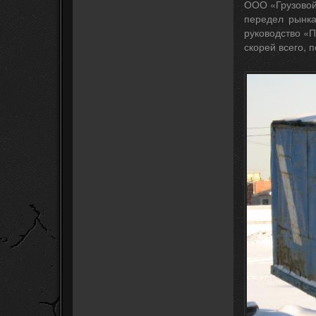
ООО «Грузовой
передел рынка
руководство «П
скорей всего, 