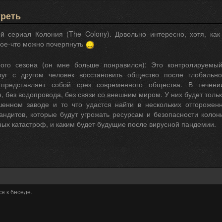
треть
й сериал Колония (The Colony). Довольно интересно, хотя, как
кое-что можно почерпнуть
ого сезона (он мне больше понравился): Это контролируемый
руг с другом человек восстановить общество после глобальн
 представляет собой срез современного общества. В течен
, без водопровода, без связи со внешним миром. У них будет тол
енном заводе и то что удастся найти в нескольких отгорожен
андитов, которые будут угрожать ресурсам и безопасности колон
ых катастроф, и каким будет будущие после вирусной пандемии.
я к беседе.