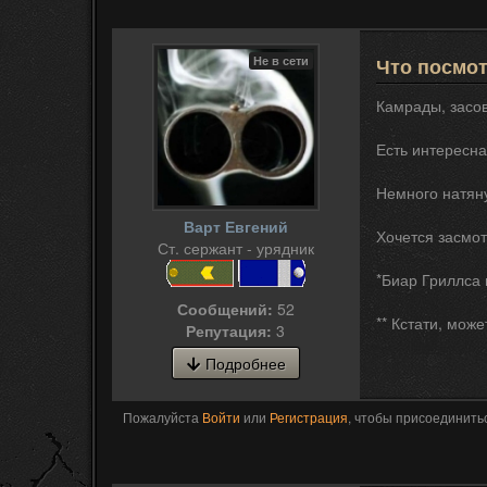
Не в сети
Что посмо
Камрады, засов
Есть интересна
Немного натяну
Варт Евгений
Хочется засмот
Ст. сержант - урядник
*Биар Гриллса 
Сообщений:
52
** Кстати, може
Репутация:
3
Подробнее
Пожалуйста
Войти
или
Регистрация
, чтобы присоединитьс