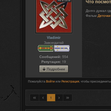
Не в сети
Что посмо
Долго думал гд
Фильм
Деточки
Vladimir
Завсегдатай
Сообщений:
554
Репутация:
19
Подробнее
Пожалуйста
Войти
или
Регистрация
, чтобы присоединитьс
1