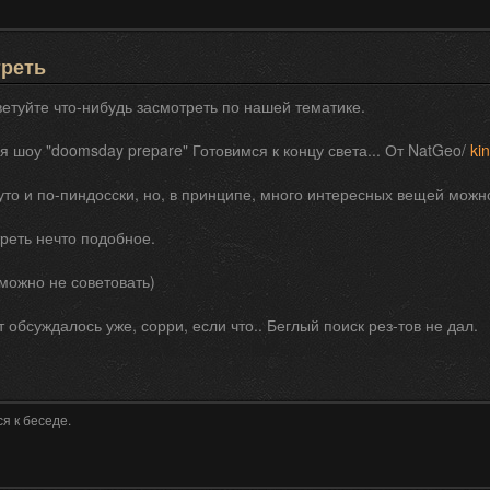
треть
етуйте что-нибудь засмотреть по нашей тематике.
я шоу "doomsday prepare" Готовимся к концу света... От NatGeo/
ki
то и по-пиндосски, но, в принципе, много интересных вещей можн
реть нечто подобное.
можно не советовать)
т обсуждалось уже, сорри, если что.. Беглый поиск рез-тов не дал.
я к беседе.