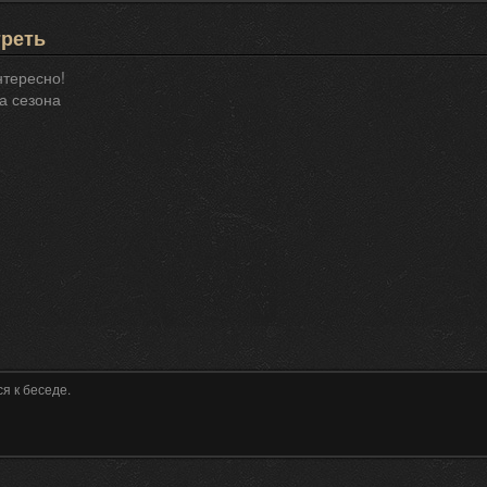
треть
нтересно!
а сезона
я к беседе.