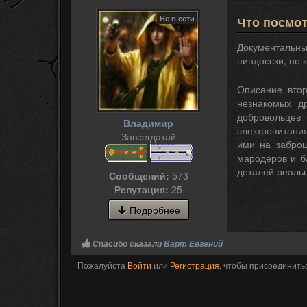
Не в сети
Что посмо
Документальны
пиндосски, но 
Описание втор
незнакомых д
добровольцев
Владимир
электропитания
Завсегдатай
ими на заброш
мародеров и б
деталей реальн
Сообщений:
573
Репутация:
25
Подробнее
Спасибо сказали
Варт Евгений
Пожалуйста
Войти
или
Регистрация
, чтобы присоединитьс