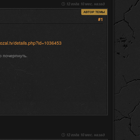
12 года 10 мес. назад
АВТОР ТЕМЫ
#1
nozal.tv/details.php?id=1036453
о почерпнуть.
12 года 10 мес. назад