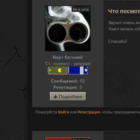
Не в сети
Что посмо
Звучит очень и
Ушёл качать об
Спасибо!
Варт Евгений
Ст. сержант - урядник
Сообщений:
52
Репутация:
3
Подробнее
Пожалуйста
Войти
или
Регистрация
, чтобы присоединитьс